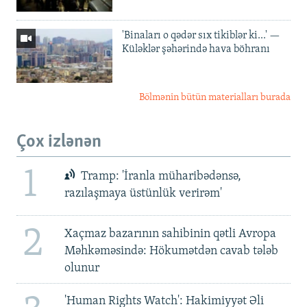
'Binaları o qədər sıx tikiblər ki...' —
Küləklər şəhərində hava böhranı
Bölmənin bütün materialları burada
Çox izlənən
1
Tramp: 'İranla müharibədənsə,
razılaşmaya üstünlük verirəm'
2
Xaçmaz bazarının sahibinin qətli Avropa
Məhkəməsində: Hökumətdən cavab tələb
olunur
'Human Rights Watch': Hakimiyyət Əli