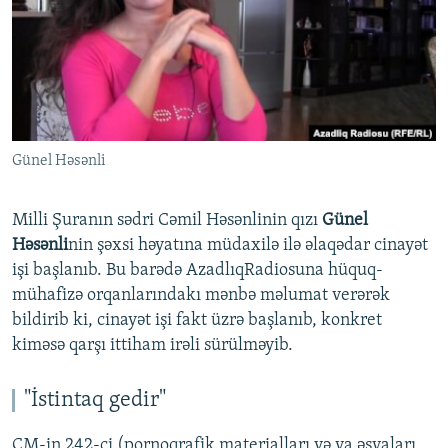
İNFOQRAFIKA
AZƏRBAYCAN ƏDƏBIYYATI KITABXANASI
MISSIYAMIZ
BIZI IZLƏ
KARIKATURA
İSLAM VƏ DEMOKRATIYA
PEŞƏ ETIKASI VƏ JURNALISTIKA STANDARTLARIMIZ
İZ - MƏDƏNIYYƏT PROQRAMI
MATERIALLARIMIZDAN ISTIFADƏ
AZADLIQRADIOSU MOBIL TELEFONUNUZDA
RFE/RL-in bütün saytları
Günel Həsənli
BIZIMLƏ ƏLAQƏ
XƏBƏR BÜLLETENLƏRIMIZ
Milli Şuranın sədri Cəmil Həsənlinin qızı
Günel
Həsənli
nin şəxsi həyatına müdaxilə ilə əlaqədar cinayət
işi başlanıb. Bu barədə AzadlıqRadiosuna hüquq-
mühafizə orqanlarındakı mənbə məlumat verərək
bildirib ki, cinayət işi fakt üzrə başlanıb, konkret
kiməsə qarşı ittiham irəli sürülməyib.
"İstintaq gedir"
CM-in 242-ci (pornoqrafik materialları və ya əşyaları