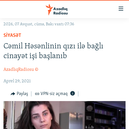
Keçid
linkləri
Əsas
2026, 07 Avqust, cümə, Bakı vaxtı 07:36
məzmuna
GÜNDƏM
SIYASƏT
qayıt
#İZAHLA
Əsas
Cəmil Həsənlinin qızı ilə bağlı
KORRUPSIOMETR
naviqasiyaya
cinayət işi başlanıb
qayıt
#ƏSLINDƏ
Axtarışa
AzadlıqRadiosu ©
FƏRQƏ BAX
keç
Aprel 29, 2021
QANUNI DOĞRU
ARAŞDIRMA
Paylaş
VPN-siz açmaq
MULTIMEDIA
RADIO ARXIV
VIDEO
HAQQIMIZDA
FOTOQALEREYA
OXU ZALI