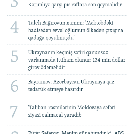
3
Kərimliyə qarşı pis rəftara son qoymalıdır
4
Taleh Bağırovun xanımı: 'Məktəbdəki
hadisədən əvvəl oğlumun ölkədən çıxışına
qadağa qoyulmuşdu'
5
Ukraynanın keçmiş səfiri qanunsuz
varlanmada ittiham olunur: 134 min dollar
girov ödəməlidir
6
Bayramov: Azərbaycan Ukraynaya qaz
tədarük etməyə hazırdır
7
'Taliban' rəsmilərinin Moldovaya səfəri
siyasi qalmaqal yaradıb
Rüfət Səfərov: 'Mənim günahımdır ki, ABŞ