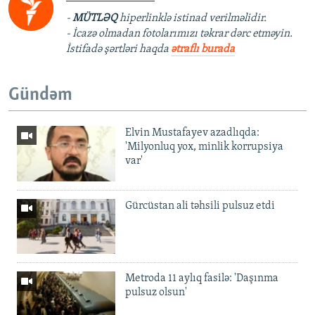
-
MÜTLƏQ
hiperlinklə istinad verilməlidir.
- İcazə olmadan fotolarımızı təkrar dərc etməyin.
İstifadə şərtləri haqda
ətraflı burada
Gündəm
Elvin Mustafayev azadlıqda:
'Milyonluq yox, minlik korrupsiya
var'
Gürcüstan ali təhsili pulsuz etdi
Metroda 11 aylıq fasilə: 'Daşınma
pulsuz olsun'