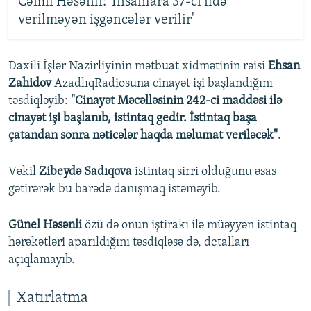
Cəmil Həsənli: 'İnsanlara 37-ci ildə
verilməyən işgəncələr verilir'
Daxili İşlər Nazirliyinin mətbuat xidmətinin rəisi
Ehsan
Zahidov
AzadlıqRadiosuna cinayət işi başlandığını
təsdiqləyib:
"Cinayət Məcəlləsinin 242-ci maddəsi ilə
cinayət işi başlanıb, istintaq gedir. İstintaq başa
çatandan sonra nəticələr haqda məlumat veriləcək".
Vəkil
Zibeydə Sadıqova
istintaq sirri olduğunu əsas
gətirərək bu barədə danışmaq istəməyib.
Günel Həsənli
özü də onun iştirakı ilə müəyyən istintaq
hərəkətləri aparıldığını təsdiqləsə də, detalları
açıqlamayıb.
Xatırlatma