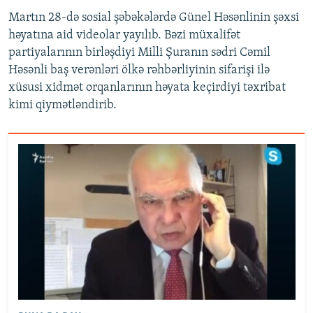
Martın 28-də sosial şəbəkələrdə Günel Həsənlinin şəxsi
həyatına aid videolar yayılıb. Bəzi müxalifət
partiyalarının birləşdiyi Milli Şuranın sədri Cəmil
Həsənli baş verənləri ölkə rəhbərliyinin sifarişi ilə
xüsusi xidmət orqanlarının həyata keçirdiyi təxribat
kimi qiymətləndirib.