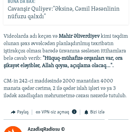
BUNA DA BAX:
Cavanşir Quliyev:"Əksinə, Cəmil Həsənlinin
nüfuzu qalxdı"
Videolarda adı keçən və
Mahir Əliverdiyev
kimi təqdim
olunan şəxs əvvəlcədən planlaşdırılmış təxribatın
iştirakçısı olması barədə ünvanına səslənən ittihamlara
belə cavab verib:
"Hüquq-mühafizə orqanları var, ora
şikayət eləyiblər, Allah qoysa, açıqlama olacaq...".
CM-in 242-ci maddəsində 2000 manatdan 4000
manata qədər cərimə, 2 ilə qədər islah işləri və ya 3
ilədək azadlıqdan məhrumetmə cəzası nəzərdə tutulub.
Paylaş
VPN-siz açmaq
Bizi izlə
AzadlıqRadiosu ©