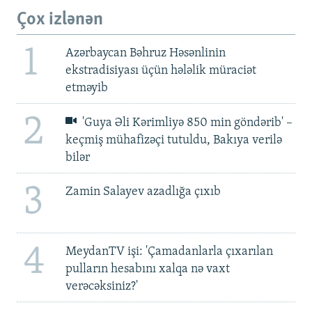
Çox izlənən
1
Azərbaycan Bəhruz Həsənlinin
ekstradisiyası üçün hələlik müraciət
etməyib
2
'Guya Əli Kərimliyə 850 min göndərib' –
keçmiş mühafizəçi tutuldu, Bakıya verilə
bilər
3
Zamin Salayev azadlığa çıxıb
4
MeydanTV işi: 'Çamadanlarla çıxarılan
pulların hesabını xalqa nə vaxt
verəcəksiniz?'