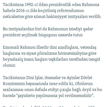
Tacikistana 1992-ci ildən prezidentlik edən Rahmona
habelə 2016-cı ildə keçirilmiş referendumun
nəticələrinə görə xüsusi hakimiyyət imtiyazları verilib.
Bu imtiyazlardan biri də Rahmonun istədiyi qədər
prezident seçilmək hüququnu nəzərdə tutur.
Emomali Rahmon illərdir dini azadlıqlara, vətəndaş
haqlarına və siyasi plüralizmə hörmətsizsliyinə görə
beynəlxalq insan haqları təşkilatları tərəfindən tənqid
olunur.
Tacikistanın Dini İşlər, Ənənələr və Ayinlər Dövlət
Komitəsinin bəyanatında israr edilir ki, Obidovun
saxlanması onun dəfndə etdiyi çıxışla bağlı deyil və bu
barədə “şayiələrin yayılmasına yol verilməməlidir”.