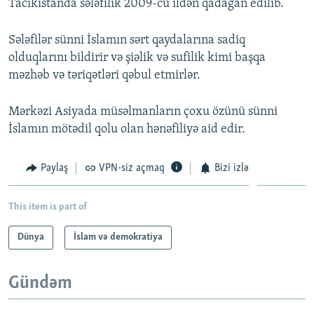
Tacikistanda sələfilik 2009-cu ildən qadağan edilib.
Sələfilər sünni İslamın sərt qaydalarına sadiq
olduqlarını bildirir və şiəlik və sufilik kimi başqa
məzhəb və təriqətləri qəbul etmirlər.
Mərkəzi Asiyada müsəlmanların çoxu özünü sünni
İslamın mötədil qolu olan hənəfiliyə aid edir.
Paylaş
VPN-siz açmaq
Bizi izlə
This item is part of
Dünya
İslam və demokratiya
Gündəm