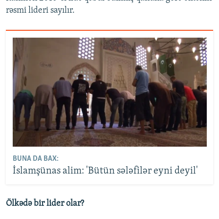
rəsmi lideri sayılır.
BUNA DA BAX:
İslamşünas alim: 'Bütün sələfilər eyni deyil'
Ölkədə bir lider olar?