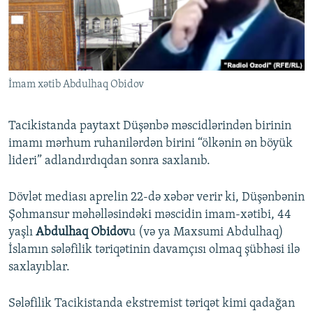
İNFOQRAFIKA
AZƏRBAYCAN ƏDƏBIYYATI KITABXANASI
MISSIYAMIZ
BIZI IZLƏ
KARIKATURA
İSLAM VƏ DEMOKRATIYA
PEŞƏ ETIKASI VƏ JURNALISTIKA STANDARTLARIMIZ
İZ - MƏDƏNIYYƏT PROQRAMI
MATERIALLARIMIZDAN ISTIFADƏ
İmam xətib Abdulhaq Obidov
AZADLIQRADIOSU MOBIL TELEFONUNUZDA
RFE/RL-in bütün saytları
BIZIMLƏ ƏLAQƏ
Tacikistanda paytaxt Düşənbə məscidlərindən birinin
XƏBƏR BÜLLETENLƏRIMIZ
imamı mərhum ruhanilərdən birini “ölkənin ən böyük
lideri” adlandırdıqdan sonra saxlanıb.
Dövlət mediası aprelin 22-də xəbər verir ki, Düşənbənin
Şohmansur məhəlləsindəki məscidin imam-xətibi, 44
yaşlı
Abdulhaq Obidov
u (və ya Maxsumi Abdulhaq)
İslamın sələfilik təriqətinin davamçısı olmaq şübhəsi ilə
saxlayıblar.
Sələfilik Tacikistanda ekstremist təriqət kimi qadağan