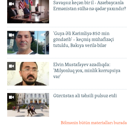
Savaşsız keçən bir il - Azərbaycanla
Ermənistan sülhə nə qədər yaxındır?
'Guya Əli Kərimliyə 850 min
göndərib' – keçmiş mühafizəçi
tutuldu, Bakıya verilə bilər
Elvin Mustafayev azadlıqda:
'Milyonluq yox, minlik korrupsiya
var'
Gürcüstan ali təhsili pulsuz etdi
Bölmənin bütün materialları burada