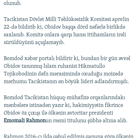
olunub.
Tacikistan Dövlət Milli Təhlükəsizlik Komitəsi aprelin
22-də bildirib ki, Obidov başqa dörd nəfərlə birlikdə
saxlanıb. Komitə onlara qarşı hansı ittihamların irəli
sürüldüyünü açıqlamayıb.
Bomdod xəbər portalı bildirir ki, bundan bir gün əvvəl
Obidov tanınmış İslam ruhanisi Hikmatullo
Tojikobodinin dəfn mərasimində oxuduğu moizədə
mərhumu Tacikistanın ən böyük lideri adlandırmışdı.
Bomdod Tacikistan hüquq-mühafizə orqanlarındakı
mənbələrə istinadən yazır ki, hakimiyyətin fikrincə
Obidov öz çıxışı ilə ölkənin avtoritar prezidenti
Emomali Rahmon
un rəsmi titulunu şübhə altına alıb.
Rahmon 2016-cı ildə qəbul edilmiş qanuna görə ölkənin