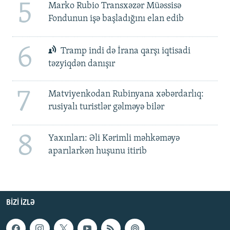
5
Marko Rubio Transxəzər Müəssisə
Fondunun işə başladığını elan edib
6
Tramp indi də İrana qarşı iqtisadi
təzyiqdən danışır
7
Matviyenkodan Rubinyana xəbərdarlıq:
rusiyalı turistlər gəlməyə bilər
8
Yaxınları: Əli Kərimli məhkəməyə
aparılarkən huşunu itirib
BIZI IZLƏ