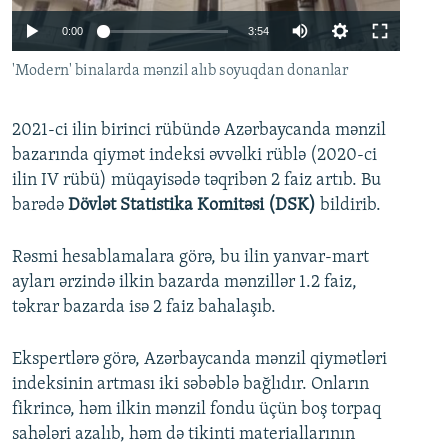
İNFOQRAFIKA
AZƏRBAYCAN ƏDƏBIYYATI KITABXANASI
MISSIYAMIZ
Auto
0:00
3:54
BIZI IZLƏ
KARIKATURA
İSLAM VƏ DEMOKRATIYA
PEŞƏ ETIKASI VƏ JURNALISTIKA STANDARTLARIMIZ
240p
'Modern' binalarda mənzil alıb soyuqdan donanlar
İZ - MƏDƏNIYYƏT PROQRAMI
MATERIALLARIMIZDAN ISTIFADƏ
360p
AZADLIQRADIOSU MOBIL TELEFONUNUZDA
RFE/RL-in bütün saytları
2021-ci ilin birinci rübündə Azərbaycanda mənzil
480p
Auto
240p
360p
480p
bazarında qiymət indeksi əvvəlki rüblə (2020-ci
BIZIMLƏ ƏLAQƏ
720p
ilin IV rübü) müqayisədə təqribən 2 faiz artıb. Bu
720p
1080p
XƏBƏR BÜLLETENLƏRIMIZ
1080p
barədə
Dövlət Statistika Komitəsi (DSK)
bildirib.
Rəsmi hesablamalara görə, bu ilin yanvar-mart
ayları ərzində ilkin bazarda mənzillər 1.2 faiz,
təkrar bazarda isə 2 faiz bahalaşıb.
Ekspertlərə görə, Azərbaycanda mənzil qiymətləri
indeksinin artması iki səbəblə bağlıdır. Onların
fikrincə, həm ilkin mənzil fondu üçün boş torpaq
sahələri azalıb, həm də tikinti materiallarının