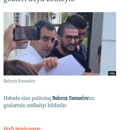
Bəhruz Səmədov
Həbsdə olan politoloq
Bəhruz Səmədov
un
gözlərinin zəiflədiyi bildirilir.
Ətraflı burada oxuyun