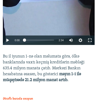
Auto
0:00
2:34
240p
Bu il iyunun 1-nə olan məlumata görə, ölkə
360p
banklarında vaxtı keçmiş kreditlərin məbləği
480p
635.4 milyon manata çatıb. Mərkəzi Bankın
720p
hesabatına əsasən, bu göstərici
mayın 1-i ilə
müqayisədə 21.2 milyon manat artıb.
1080p
Ətraflı burada oxuyun