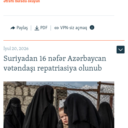
1080p
Ətraflı burada oxuyun
Paylaş
PDF
VPN-siz açmaq
İyul 20, 2026
Auto
240p
360p
480p
Suriyadan 16 nəfər Azərbaycan
720p
1080p
vətəndaşı repatriasiya olunub