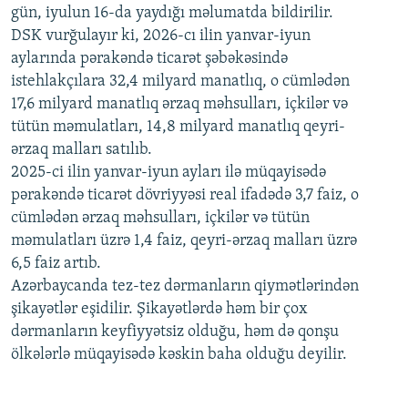
gün, iyulun 16-da yaydığı məlumatda bildirilir.
1080p
DSK vurğulayır ki, 2026-cı ilin yanvar-iyun
aylarında pərakəndə ticarət şəbəkəsində
istehlakçılara 32,4 milyard manatlıq, o cümlədən
17,6 milyard manatlıq ərzaq məhsulları, içkilər və
tütün məmulatları, 14,8 milyard manatlıq qeyri-
ərzaq malları satılıb.
2025-ci ilin yanvar-iyun ayları ilə müqayisədə
pərakəndə ticarət dövriyyəsi real ifadədə 3,7 faiz, o
cümlədən ərzaq məhsulları, içkilər və tütün
məmulatları üzrə 1,4 faiz, qeyri-ərzaq malları üzrə
6,5 faiz artıb.
Azərbaycanda tez-tez dərmanların qiymətlərindən
şikayətlər eşidilir. Şikayətlərdə həm bir çox
dərmanların keyfiyyətsiz olduğu, həm də qonşu
ölkələrlə müqayisədə kəskin baha olduğu deyilir.