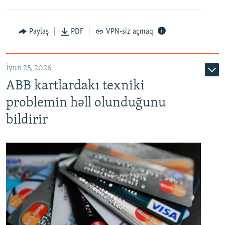
Auto
240p
360p
480p
Paylaş
PDF
VPN-siz açmaq
720p
1080p
İyun 25, 2026
ABB kartlardakı texniki
problemin həll olunduğunu
bildirir