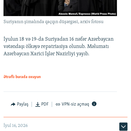
Suriyanın şimalında qaçqın düşərgəsi, arxiv fotosu
İyulun 18 və 19-da Suriyadan 16 nəfər Azərbaycan
vətəndaşı ölkəyə repatriasiya olunub. Məlumatı
Azərbaycan Xarici İşlər Nazirliyi yayıb.
Ətraflı burada oxuyun
Paylaş
PDF
VPN-siz açmaq
İyul 16, 2026