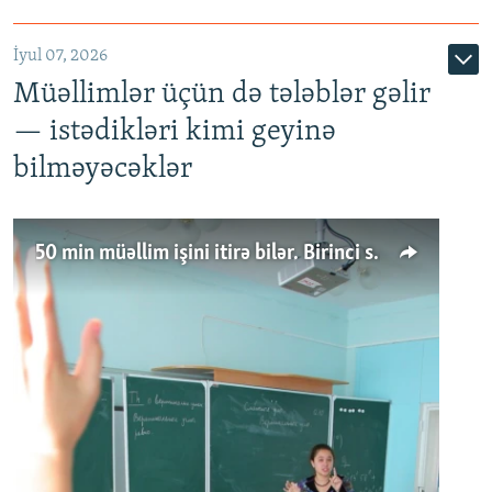
İyul 07, 2026
Müəllimlər üçün də tələblər gəlir
— istədikləri kimi geyinə
bilməyəcəklər
50 min müəllim işini itirə bilər. Birinci sinfə gedənlər azalır