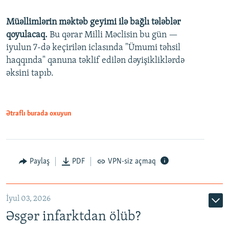
240p
Müəllimlərin məktəb geyimi ilə bağlı tələblər
360p
qoyulacaq.
Bu qərar Milli Məclisin bu gün —
480p
iyulun 7-də keçirilən iclasında "Ümumi təhsil
720p
haqqında" qanuna təklif edilən dəyişikliklərdə
əksini tapıb.
1080p
Ətraflı burada oxuyun
Auto
240p
360p
480p
Paylaş
PDF
VPN-siz açmaq
720p
1080p
İyul 03, 2026
Əsgər infarktdan ölüb?