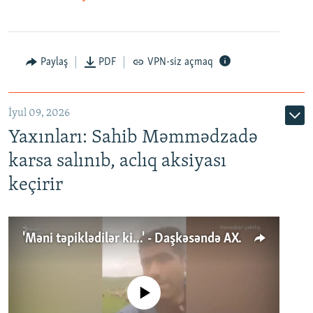
Paylaş
PDF
VPN-siz açmaq
İyul 09, 2026
Yaxınları: Sahib Məmmədzadə
karsa salınıb, aclıq aksiyası
keçirir
'Məni təpiklədilər ki...' - Daşkəsəndə AXCP fəalının yaxınları onun həbsinə etiraz edirlər
No media source currently available