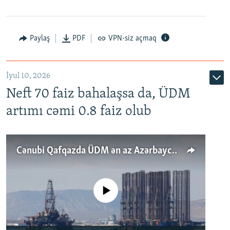
Paylaş
PDF
VPN-siz açmaq
İyul 10, 2026
Neft 70 faiz bahalaşsa da, ÜDM
artımı cəmi 0.8 faiz olub
Cənubi Qafqazda ÜDM ən az Azərbaycanda artır: Qonşuları niyə Bakını qabaqlaya bilir?
No media source currently available