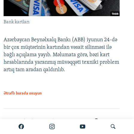
Bank kartları
Azərbaycan Beynəlxalq Bankı (ABB) iyunun 24-də
bir çox müştərinin kartından vəsait silinməsi ilə
bağlı açıqlama yayıb. Məlumata görə, bəzi kart
hesablarında yaranmış müvəqqəti texniki problem
artıq tam aradan qaldırılıb.
Ətraflı burada oxuyun
Paylaş
PDF
VPN-siz açmaq