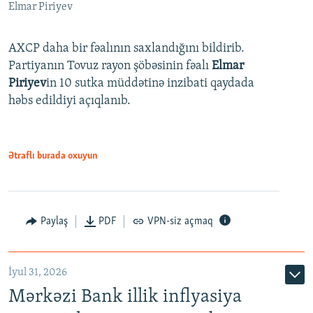
Elmar Piriyev
AXCP daha bir fəalının saxlandığını bildirib.
Partiyanın Tovuz rayon şöbəsinin fəalı
Elmar
Piriyev
in 10 sutka müddətinə inzibati qaydada
həbs edildiyi açıqlanıb.
Ətraflı burada oxuyun
Paylaş
PDF
VPN-siz açmaq
İyul 31, 2026
Mərkəzi Bank illik inflyasiya