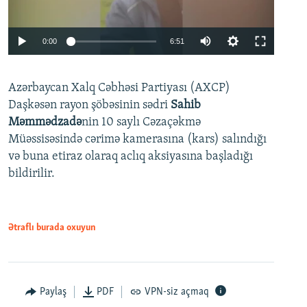
Auto
0:00
6:51
240p
Azərbaycan Xalq Cəbhəsi Partiyası (AXCP)
360p
Daşkəsən rayon şöbəsinin sədri
Sahib
480p
Auto
240p
360p
480p
Məmmədzadə
nin 10 saylı Cəzaçəkmə
720p
Müəssisəsində cərimə kamerasına (kars) salındığı
720p
1080p
və buna etiraz olaraq aclıq aksiyasına başladığı
1080p
bildirilir.
Ətraflı burada oxuyun
Paylaş
PDF
VPN-siz açmaq