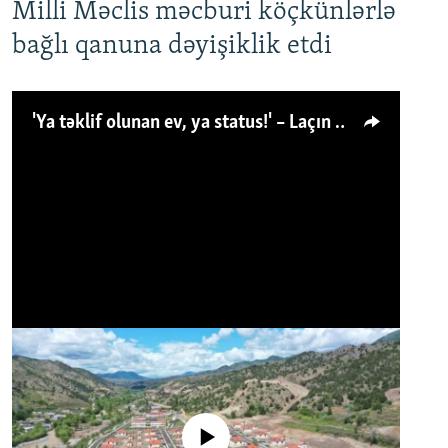
Milli Məclis məcburi köçkünlərlə
bağlı qanuna dəyişiklik etdi
'Ya təklif olunan ev, ya status!' – Laçın köçkünü: 'Laçından başqa heç hara!'
No media source currently available