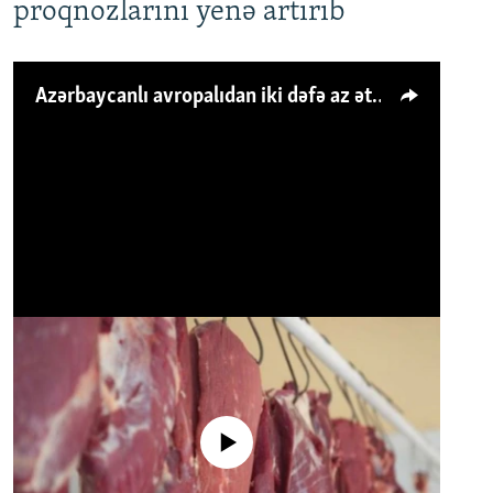
proqnozlarını yenə artırıb
Azərbaycanlı avropalıdan iki dəfə az ət yeyir, amma... 'Qiymət artımı qaçılmazdır'
No media source currently available