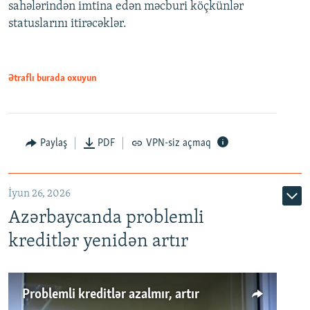
720p
sahələrindən imtina edən məcburi köçkünlər
statuslarını itirəcəklər.
1080p
Ətraflı burada oxuyun
Auto
240p
360p
480p
Paylaş
PDF
VPN-siz açmaq
720p
1080p
İyun 26, 2026
Azərbaycanda problemli
kreditlər yenidən artır
Problemli kreditlər azalmır, artır