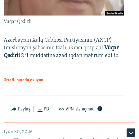
Vüqar Qədirli
Azərbaycan Xalq Cəbhəsi Partiyasının (AXCP)
İmişli rayon şöbəsinin fəalı, ikinci qrup əlil
Vüqar
Qədirli
2 il müddətinə azadlıqdan məhrum edilib.
Ətraflı burada oxuyun
Paylaş
PDF
VPN-siz açmaq
İyun 30, 2026