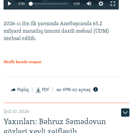
Auto
0:00
4:00
240p
2026-cı ilin ilk yarısında Azərbaycanda 65.2
360p
milyard manatlıq ümumi daxili məhsul (ÜDM)
480p
Auto
240p
360p
480p
istehsal edilib.
720p
720p
1080p
1080p
Ətraflı burada oxuyun
Paylaş
PDF
VPN-siz açmaq
İyul 10, 2026
Yaxınları: Bəhruz Səmədovun
gözləri xeyli zəifləyib