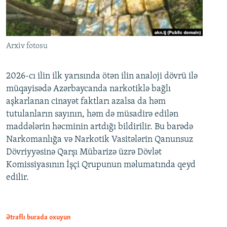
Arxiv fotosu
2026-cı ilin ilk yarısında ötən ilin analoji dövrü ilə
müqayisədə Azərbaycanda narkotiklə bağlı
aşkarlanan cinayət faktları azalsa da həm
tutulanların sayının, həm də müsadirə edilən
maddələrin həcminin artdığı bildirilir. Bu barədə
Narkomanlığa və Narkotik Vasitələrin Qanunsuz
Dövriyyəsinə Qarşı Mübarizə üzrə Dövlət
Komissiyasının İşçi Qrupunun məlumatında qeyd
edilir.
Ətraflı burada oxuyun