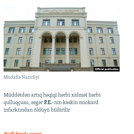
Müdafiə Nazirliyi
Müddətdən artıq həqiqi hərbi xidmət hərbi
qulluqçusu, əsgər
P.E.
-nin kəskin miokard
infarktından öldüyü bildirilir
Ətraflı burada oxuyun