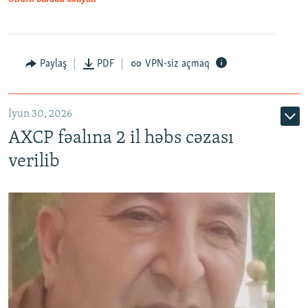
Paylaş
PDF
VPN-siz açmaq
İyun 30, 2026
AXCP fəalına 2 il həbs cəzası
verilib