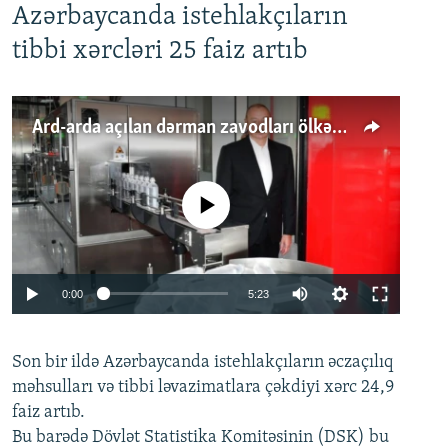
Azərbaycanda istehlakçıların
tibbi xərcləri 25 faiz artıb
Ard-arda açılan dərman zavodları ölkənin tələbatını ödəyirmi?
No media source currently available
Auto
0:00
5:23
240p
Son bir ildə Azərbaycanda istehlakçıların
360p
əczaçılıq
məhsulları və tibbi ləvazimatlara çəkdiyi xərc 24,9
480p
Auto
240p
360p
480p
faiz artıb.
720p
Bu barədə Dövlət Statistika Komitəsinin (DSK) bu
720p
1080p