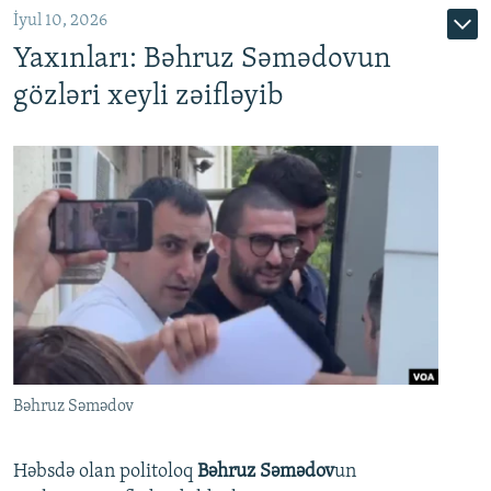
İyul 10, 2026
Yaxınları: Bəhruz Səmədovun
gözləri xeyli zəifləyib
Bəhruz Səmədov
Həbsdə olan politoloq
Bəhruz Səmədov
un