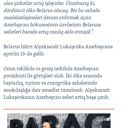
olan şirkətlər artıq işləyirlər. Ümidvarıq ki,
dördüncü ölkə Belarus olacaq. Biz bu sahədə
məsləhətləşmələri davam etdirmək üçün
Azərbaycan hökumətinin üzvlərinin Belarusa
səfərləri barədə artıq razılıq əldə etmişik”.
Belarus lideri Alyaksandr Lukaşenka Azərbaycana
aprelin 13-də gəlib.
Onun təklikdə və geniş tərkibdə Azərbaycan
prezidenti ilə görüşləri olub. İki ölkə arasında
baytarlıq, turizm və energetika sahələrində
əməkdaşlığa dair sənədlər imzalanıb. Alyaksandr
Lukaşenkanın Azərbaycan səfəri artiq başa çatıb.