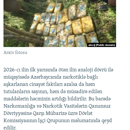
Arxiv fotosu
2026-cı ilin ilk yarısında ötən ilin analoji dövrü ilə
müqayisədə Azərbaycanda narkotiklə bağlı
aşkarlanan cinayət faktları azalsa da həm
tutulanların sayının, həm də müsadirə edilən
maddələrin həcminin artdığı bildirilir. Bu barədə
Narkomanlığa və Narkotik Vasitələrin Qanunsuz
Dövriyyəsinə Qarşı Mübarizə üzrə Dövlət
Komissiyasının İşçi Qrupunun məlumatında qeyd
edilir.