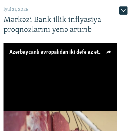
İyul 31, 2026
Mərkəzi Bank illik inflyasiya
proqnozlarını yenə artırıb
Azərbaycanlı avropalıdan iki dəfə az ət yeyir, amma... 'Qiymət artımı qaçılmazdır'