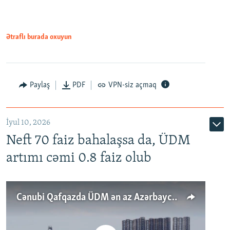
Ətraflı burada oxuyun
Paylaş
PDF
VPN-siz açmaq
İyul 10, 2026
Neft 70 faiz bahalaşsa da, ÜDM
artımı cəmi 0.8 faiz olub
Cənubi Qafqazda ÜDM ən az Azərbaycanda artır: Qonşuları niyə Bakını qabaqlaya bilir?