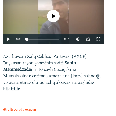
No media source currently available
Auto
0:00
6:51
240p
Azərbaycan Xalq Cəbhəsi Partiyası (AXCP)
360p
Daşkəsən rayon şöbəsinin sədri
Sahib
480p
Auto
240p
360p
480p
Məmmədzadə
nin 10 saylı Cəzaçəkmə
720p
Müəssisəsində cərimə kamerasına (kars) salındığı
720p
1080p
və buna etiraz olaraq aclıq aksiyasına başladığı
1080p
bildirilir.
Ətraflı burada oxuyun