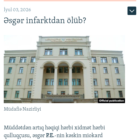
720p
1080p
İyul 03, 2026
Əsgər infarktdan ölüb?
Müdafiə Nazirliyi
Müddətdən artıq həqiqi hərbi xidmət hərbi
qulluqçusu, əsgər
P.E.
-nin kəskin miokard