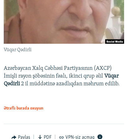
Vüqar Qədirli
Azərbaycan Xalq Cəbhəsi Partiyasının (AXCP)
İmişli rayon şöbəsinin fəalı, ikinci qrup əlil
Vüqar
Qədirli
2 il müddətinə azadlıqdan məhrum edilib.
Ətraflı burada oxuyun
Paylaş
PDF
VPN-siz açmaq