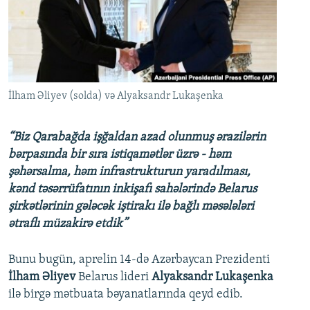
İNFOQRAFIKA
AZƏRBAYCAN ƏDƏBIYYATI KITABXANASI
MISSIYAMIZ
BIZI IZLƏ
KARIKATURA
İSLAM VƏ DEMOKRATIYA
PEŞƏ ETIKASI VƏ JURNALISTIKA STANDARTLARIMIZ
İZ - MƏDƏNIYYƏT PROQRAMI
MATERIALLARIMIZDAN ISTIFADƏ
AZADLIQRADIOSU MOBIL TELEFONUNUZDA
RFE/RL-in bütün saytları
İlham Əliyev (solda) və Alyaksandr Lukaşenka
BIZIMLƏ ƏLAQƏ
“Biz Qarabağda işğaldan azad olunmuş ərazilərin
XƏBƏR BÜLLETENLƏRIMIZ
bərpasında bir sıra istiqamətlər üzrə - həm
şəhərsalma, həm infrastrukturun yaradılması,
kənd təsərrüfatının inkişafı sahələrində Belarus
şirkətlərinin gələcək iştirakı ilə bağlı məsələləri
ətraflı müzakirə etdik”
Bunu bugün, aprelin 14-də Azərbaycan Prezidenti
İlham Əliyev
Belarus lideri
Alyaksandr Lukaşenka
ilə birgə mətbuata bəyanatlarında qeyd edib.