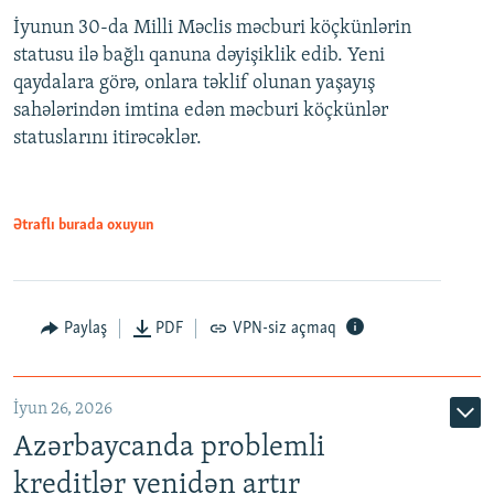
İyunun 30-da Milli Məclis məcburi köçkünlərin
360p
statusu ilə bağlı qanuna dəyişiklik edib. Yeni
480p
qaydalara görə, onlara təklif olunan yaşayış
720p
sahələrindən imtina edən məcburi köçkünlər
statuslarını itirəcəklər.
1080p
Ətraflı burada oxuyun
Auto
240p
360p
480p
Paylaş
PDF
VPN-siz açmaq
720p
1080p
İyun 26, 2026
Azərbaycanda problemli
kreditlər yenidən artır