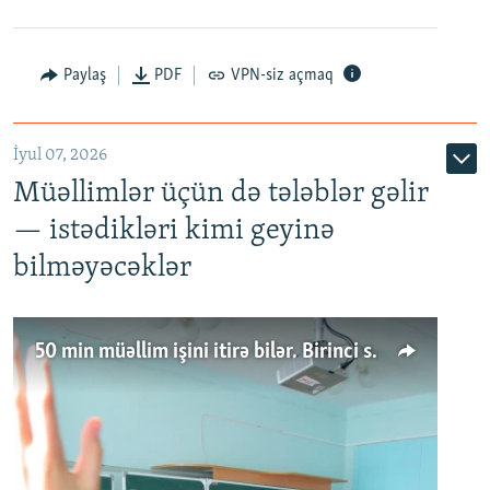
Paylaş
PDF
VPN-siz açmaq
İyul 07, 2026
Müəllimlər üçün də tələblər gəlir
— istədikləri kimi geyinə
bilməyəcəklər
50 min müəllim işini itirə bilər. Birinci sinfə gedənlər azalır