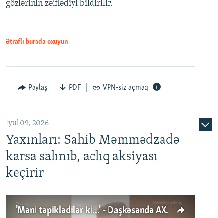
gözlərinin zəiflədiyi bildirilir.
Ətraflı burada oxuyun
Paylaş
PDF
VPN-siz açmaq
İyul 09, 2026
Yaxınları: Sahib Məmmədzadə
karsa salınıb, aclıq aksiyası
keçirir
'Məni təpiklədilər ki...' - Daşkəsəndə AXCP fəalının yaxınları onun həbsinə etiraz edirlər