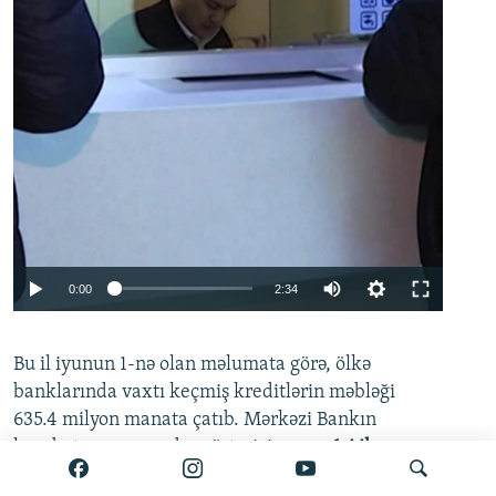
Auto
0:00
2:34
240p
Bu il iyunun 1-nə olan məlumata görə, ölkə
360p
banklarında vaxtı keçmiş kreditlərin məbləği
480p
635.4 milyon manata çatıb. Mərkəzi Bankın
720p
hesabatına əsasən, bu göstərici
mayın 1-i ilə
müqayisədə 21.2 milyon manat artıb.
1080p