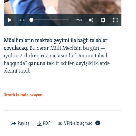
Auto
0:00
2:58
240p
Müəllimlərin məktəb geyimi ilə bağlı tələblər
360p
qoyulacaq.
Bu qərar Milli Məclisin bu gün —
480p
iyulun 7-də keçirilən iclasında "Ümumi təhsil
720p
haqqında" qanuna təklif edilən dəyişikliklərdə
əksini tapıb.
1080p
Ətraflı burada oxuyun
Auto
240p
360p
480p
Paylaş
PDF
VPN-siz açmaq