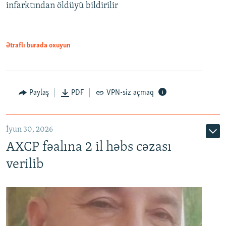
infarktından öldüyü bildirilir
Ətraflı burada oxuyun
Paylaş
PDF
VPN-siz açmaq
İyun 30, 2026
AXCP fəalına 2 il həbs cəzası
verilib