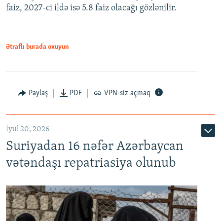
faiz, 2027-ci ildə isə 5.8 faiz olacağı gözlənilir.
480p
720p
1080p
Ətraflı burada oxuyun
Paylaş
PDF
VPN-siz açmaq
İyul 20, 2026
Auto
240p
360p
480p
Suriyadan 16 nəfər Azərbaycan
720p
1080p
vətəndaşı repatriasiya olunub