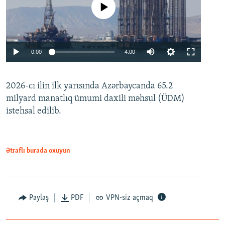
No media source currently available
Auto
0:00
4:00
240p
2026-cı ilin ilk yarısında Azərbaycanda 65.2
360p
milyard manatlıq ümumi daxili məhsul (ÜDM)
480p
Auto
240p
360p
480p
istehsal edilib.
720p
720p
1080p
1080p
Ətraflı burada oxuyun
Paylaş
PDF
VPN-siz açmaq