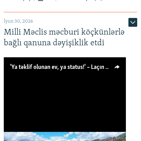
İyun 30, 2026
Milli Məclis məcburi köçkünlərlə
bağlı qanuna dəyişiklik etdi
'Ya təklif olunan ev, ya status!' – Laçın köçkünü: 'Laçından başqa heç hara!'