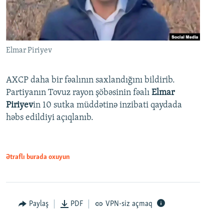
Elmar Piriyev
AXCP daha bir fəalının saxlandığını bildirib.
Partiyanın Tovuz rayon şöbəsinin fəalı
Elmar
Piriyev
in 10 sutka müddətinə inzibati qaydada
həbs edildiyi açıqlanıb.
Ətraflı burada oxuyun
Paylaş
PDF
VPN-siz açmaq