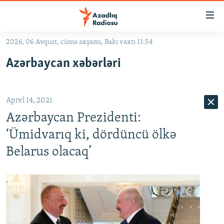
Keçid
linkləri
Əsas
2026, 06 Avqust, cümə axşamı, Bakı vaxtı 11:54
məzmuna
GÜNDƏM
Azərbaycan xəbərləri
qayıt
#İZAHLA
Əsas
KORRUPSIOMETR
naviqasiyaya
Aprel 14, 2021
qayıt
#ƏSLINDƏ
Axtarışa
Azərbaycan Prezidenti:
FƏRQƏ BAX
keç
‘Ümidvarıq ki, dördüncü ölkə
QANUNI DOĞRU
Belarus olacaq’
ARAŞDIRMA
MULTIMEDIA
RADIO ARXIV
VIDEO
HAQQIMIZDA
FOTOQALEREYA
OXU ZALI