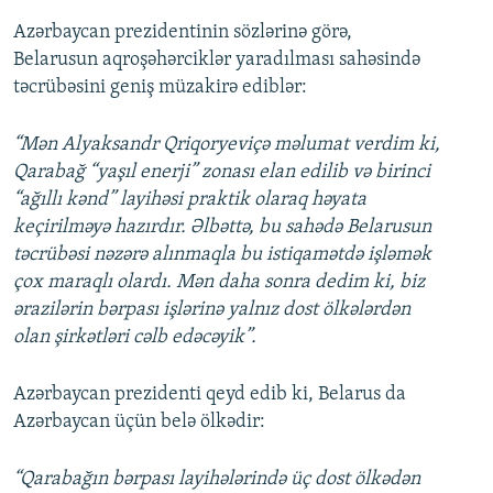
Azərbaycan prezidentinin sözlərinə görə,
Belarusun aqroşəhərciklər yaradılması sahəsində
təcrübəsini geniş müzakirə ediblər:
“Mən Alyaksandr Qriqoryeviçə məlumat verdim ki,
Qarabağ “yaşıl enerji” zonası elan edilib və birinci
“ağıllı kənd” layihəsi praktik olaraq həyata
keçirilməyə hazırdır. Əlbəttə, bu sahədə Belarusun
təcrübəsi nəzərə alınmaqla bu istiqamətdə işləmək
çox maraqlı olardı. Mən daha sonra dedim ki, biz
ərazilərin bərpası işlərinə yalnız dost ölkələrdən
olan şirkətləri cəlb edəcəyik”.
Azərbaycan prezidenti qeyd edib ki, Belarus da
Azərbaycan üçün belə ölkədir:
“Qarabağın bərpası layihələrində üç dost ölkədən