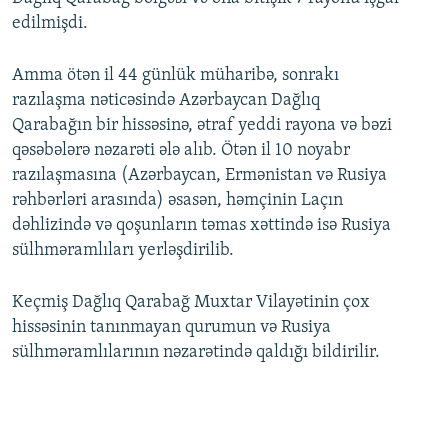
edilmişdi.
Amma ötən il 44 günlük müharibə, sonrakı
razılaşma nəticəsində Azərbaycan Dağlıq
Qarabağın bir hissəsinə, ətraf yeddi rayona və bəzi
qəsəbələrə nəzarəti ələ alıb. Ötən il 10 noyabr
razılaşmasına (Azərbaycan, Ermənistan və Rusiya
rəhbərləri arasında) əsasən, həmçinin Laçın
dəhlizində və qoşunların təmas xəttində isə Rusiya
sülhməramlıları yerləşdirilib.
Keçmiş Dağlıq Qarabağ Muxtar Vilayətinin çox
hissəsinin tanınmayan qurumun və Rusiya
sülhməramlılarının nəzarətində qaldığı bildirilir.