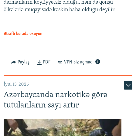
dərmanların keyfiyyətsiz olduğu, həm də qonşu
ölkələrlə müqayisədə kəskin baha olduğu deyilir.
Ətraflı burada oxuyun
Paylaş
PDF
VPN-siz açmaq
İyul 13, 2026
Azərbaycanda narkotikə görə
tutulanların sayı artır