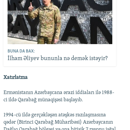
BUNA DA BAX:
İlham Əliyev bununla nə demək istəyir?
Xatırlatma
Ermənistanın Azərbaycana ərazi iddiaları ilə 1988-
ci ildə Qarabağ münaqişəsi başlayıb.
1994-cü ildə gerçəkləşən atəşkəs razılaşmasına
qədər (Birinci Qarabağ Müharibəsi) Azərbaycanın
Dağlıq Qarabağ bölgəsi və ona bitişik 7 rayonu işğal