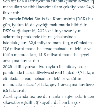
Son bir ildə Azərbaycanda istehlakçıların
360p
əczaçılıq
məhsulları və tibbi ləvazimatlara çəkdiyi xərc 24,9
480p
Auto
240p
360p
480p
faiz artıb.
720p
Bu barədə Dövlət Statistika Komitəsinin (DSK) bu
720p
1080p
gün, iyulun 16-da yaydığı məlumatda bildirilir.
1080p
DSK vurğulayır ki, 2026-cı ilin yanvar-iyun
aylarında pərakəndə ticarət şəbəkəsində
istehlakçılara 32,4 milyard manatlıq, o cümlədən
17,6 milyard manatlıq ərzaq məhsulları, içkilər və
tütün məmulatları, 14,8 milyard manatlıq qeyri-
ərzaq malları satılıb.
2025-ci ilin yanvar-iyun ayları ilə müqayisədə
pərakəndə ticarət dövriyyəsi real ifadədə 3,7 faiz, o
cümlədən ərzaq məhsulları, içkilər və tütün
məmulatları üzrə 1,4 faiz, qeyri-ərzaq malları üzrə
6,5 faiz artıb.
Azərbaycanda tez-tez dərmanların qiymətlərindən
şikayətlər eşidilir. Şikayətlərdə həm bir çox