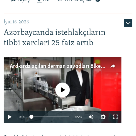
İyul 16, 2026
Azərbaycanda istehlakçıların
tibbi xərcləri 25 faiz artıb
Ard-arda açılan dərman zavodları ölkənin tələbatını ödəyirmi?
No media source currently available
Auto
0:00
5:23
240p