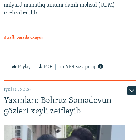
milyard manatlıq ümumi daxili məhsul (ÜDM)
480p
Auto
240p
360p
480p
istehsal edilib.
720p
720p
1080p
1080p
Ətraflı burada oxuyun
Paylaş
PDF
VPN-siz açmaq
İyul 10, 2026
Yaxınları: Bəhruz Səmədovun
gözləri xeyli zəifləyib