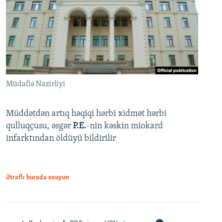
Müdafiə Nazirliyi
Müddətdən artıq həqiqi hərbi xidmət hərbi
qulluqçusu, əsgər
P.E.
-nin kəskin miokard
infarktından öldüyü bildirilir
Ətraflı burada oxuyun