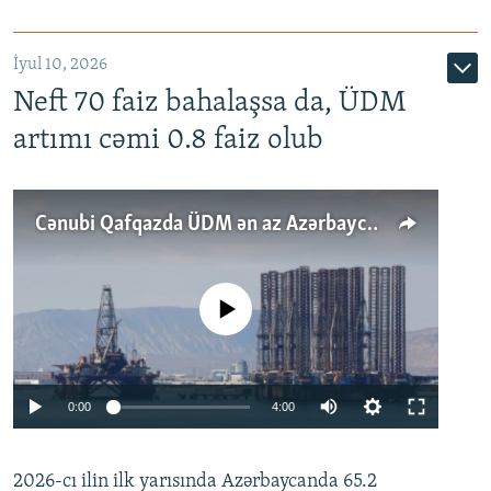
İyul 10, 2026
Neft 70 faiz bahalaşsa da, ÜDM
artımı cəmi 0.8 faiz olub
Cənubi Qafqazda ÜDM ən az Azərbaycanda artır: Qonşuları niyə Bakını qabaqlaya bilir?
No media source currently available
Auto
0:00
4:00
240p
2026-cı ilin ilk yarısında Azərbaycanda 65.2
360p