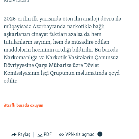
Arxiv fotosu
2026-cı ilin ilk yarısında ötən ilin analoji dövrü ilə
müqayisədə Azərbaycanda narkotiklə bağlı
aşkarlanan cinayət faktları azalsa da həm
tutulanların sayının, həm də müsadirə edilən
maddələrin həcminin artdığı bildirilir. Bu barədə
Narkomanlığa və Narkotik Vasitələrin Qanunsuz
Dövriyyəsinə Qarşı Mübarizə üzrə Dövlət
Komissiyasının İşçi Qrupunun məlumatında qeyd
edilir.
Ətraflı burada oxuyun
Paylaş
PDF
VPN-siz açmaq