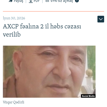
Paylaş
PDF
VPN-siz açmaq
İyun 30, 2026
AXCP fəalına 2 il həbs cəzası
verilib
Vüqar Qədirli