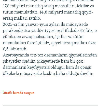
istehlakçılara 32,4 milyard manatlıq, o cümlədən
17,6 milyard manatlıq ərzaq məhsulları, içkilər və
tütün məmulatları, 14,8 milyard manatlıq qeyri-
ərzaq malları satılıb.
2025-ci ilin yanvar-iyun ayları ilə müqayisədə
pərakəndə ticarət dövriyyəsi real ifadədə 3,7 faiz, o
cümlədən ərzaq məhsulları, içkilər və tütün
məmulatları üzrə 1,4 faiz, qeyri-ərzaq malları üzrə
6,5 faiz artıb.
Azərbaycanda tez-tez dərmanların qiymətlərindən
şikayətlər eşidilir. Şikayətlərdə həm bir çox
dərmanların keyfiyyətsiz olduğu, həm də qonşu
ölkələrlə müqayisədə kəskin baha olduğu deyilir.
Ətraflı burada oxuyun