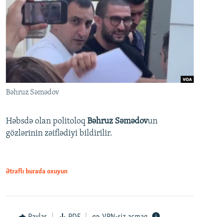
Bəhruz Səmədov
Həbsdə olan politoloq
Bəhruz Səmədov
un
gözlərinin zəiflədiyi bildirilir.
Ətraflı burada oxuyun