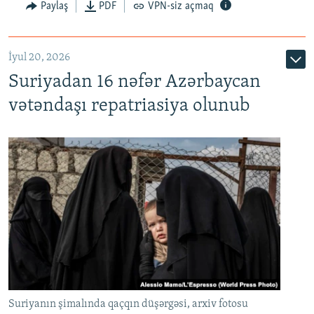
Paylaş
PDF
VPN-siz açmaq
İyul 20, 2026
Auto
240p
360p
480p
Suriyadan 16 nəfər Azərbaycan
720p
1080p
vətəndaşı repatriasiya olunub
Suriyanın şimalında qaçqın düşərgəsi, arxiv fotosu