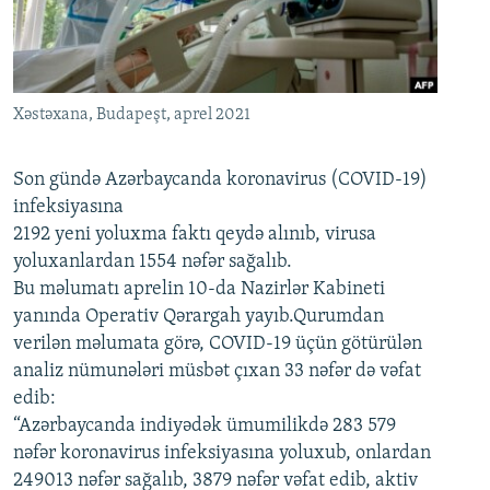
İNFOQRAFIKA
AZƏRBAYCAN ƏDƏBIYYATI KITABXANASI
MISSIYAMIZ
BIZI IZLƏ
KARIKATURA
İSLAM VƏ DEMOKRATIYA
PEŞƏ ETIKASI VƏ JURNALISTIKA STANDARTLARIMIZ
İZ - MƏDƏNIYYƏT PROQRAMI
MATERIALLARIMIZDAN ISTIFADƏ
Xəstəxana, Budapeşt, aprel 2021
AZADLIQRADIOSU MOBIL TELEFONUNUZDA
RFE/RL-in bütün saytları
BIZIMLƏ ƏLAQƏ
Son gündə Azərbaycanda koronavirus (COVID-19)
infeksiyasına
XƏBƏR BÜLLETENLƏRIMIZ
2192 yeni yoluxma faktı qeydə alınıb, virusa
yoluxanlardan 1554 nəfər sağalıb.
Bu məlumatı aprelin 10-da Nazirlər Kabineti
yanında Operativ Qərargah yayıb.Qurumdan
verilən məlumata görə, COVID-19 üçün götürülən
analiz nümunələri müsbət çıxan 33 nəfər də vəfat
edib:
“Azərbaycanda indiyədək ümumilikdə 283 579
nəfər koronavirus infeksiyasına yoluxub, onlardan
249013 nəfər sağalıb, 3879 nəfər vəfat edib, aktiv