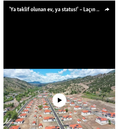
'Ya təklif olunan ev, ya status!' – Laçın köçkünü: 'Laçından başqa heç hara!'
No media source currently available