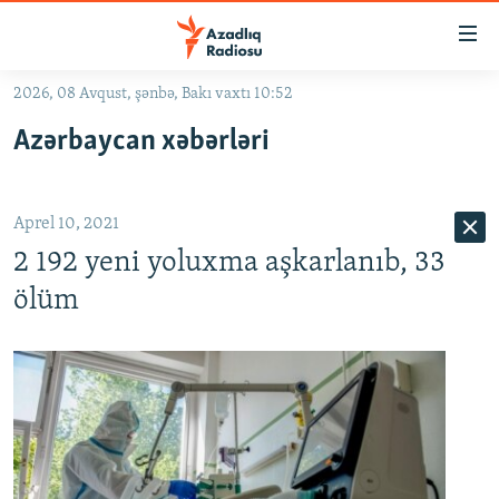
Keçid
linkləri
Əsas
2026, 08 Avqust, şənbə, Bakı vaxtı 10:52
məzmuna
GÜNDƏM
Azərbaycan xəbərləri
qayıt
#İZAHLA
Əsas
KORRUPSIOMETR
naviqasiyaya
Aprel 10, 2021
qayıt
#ƏSLINDƏ
Axtarışa
2 192 yeni yoluxma aşkarlanıb, 33
FƏRQƏ BAX
keç
ölüm
QANUNI DOĞRU
ARAŞDIRMA
MULTIMEDIA
RADIO ARXIV
VIDEO
HAQQIMIZDA
FOTOQALEREYA
OXU ZALI