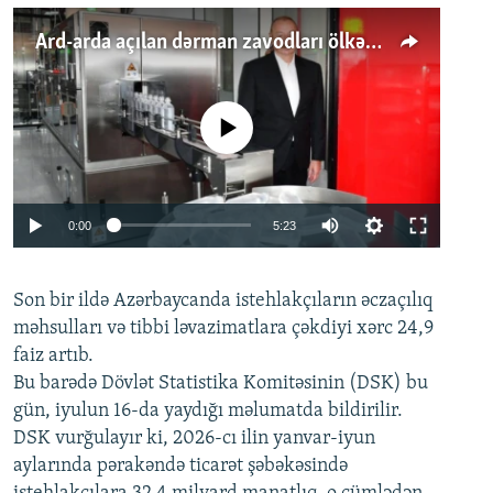
Ard-arda açılan dərman zavodları ölkənin tələbatını ödəyirmi?
No media source currently available
Auto
0:00
5:23
240p
Son bir ildə Azərbaycanda istehlakçıların
360p
əczaçılıq
məhsulları və tibbi ləvazimatlara çəkdiyi xərc 24,9
480p
Auto
240p
360p
480p
faiz artıb.
720p
Bu barədə Dövlət Statistika Komitəsinin (DSK) bu
720p
1080p
gün, iyulun 16-da yaydığı məlumatda bildirilir.
1080p
DSK vurğulayır ki, 2026-cı ilin yanvar-iyun
aylarında pərakəndə ticarət şəbəkəsində