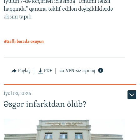
iyulun 7-də keçirilən iclasında "Ümumi təhsil
720p
haqqında" qanuna təklif edilən dəyişikliklərdə
əksini tapıb.
1080p
Ətraflı burada oxuyun
Auto
240p
360p
480p
Paylaş
PDF
VPN-siz açmaq
720p
1080p
İyul 03, 2026
Əsgər infarktdan ölüb?