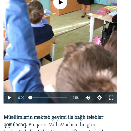
No media source currently available
Auto
0:00
2:58
240p
Müəllimlərin məktəb geyimi ilə bağlı tələblər
360p
qoyulacaq.
Bu qərar Milli Məclisin bu gün —
480p