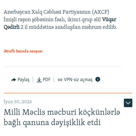
Azərbaycan Xalq Cəbhəsi Partiyasının (AXCP)
İmişli rayon şöbəsinin fəalı, ikinci qrup əlil
Vüqar
Qədirli
2 il müddətinə azadlıqdan məhrum edilib.
Ətraflı burada oxuyun
Paylaş
PDF
VPN-siz açmaq
İyun 30, 2026
Milli Məclis məcburi köçkünlərlə
bağlı qanuna dəyişiklik etdi