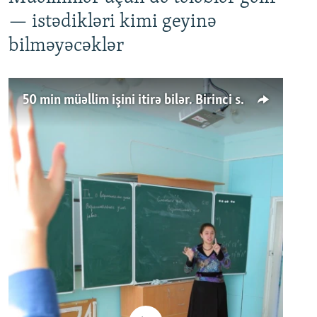
— istədikləri kimi geyinə
bilməyəcəklər
50 min müəllim işini itirə bilər. Birinci sinfə gedənlər azalır