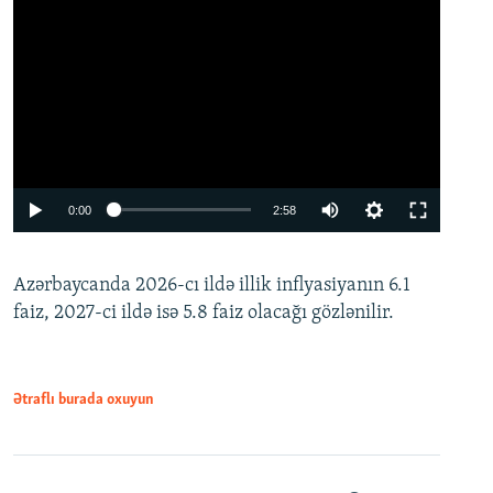
Auto
0:00
2:58
240p
Azərbaycanda 2026-cı ildə illik inflyasiyanın 6.1
360p
faiz, 2027-ci ildə isə 5.8 faiz olacağı gözlənilir.
480p
720p
1080p
Ətraflı burada oxuyun