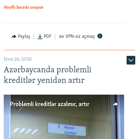
Ətraflı burada oxuyun
Auto
240p
360p
480p
Paylaş
PDF
VPN-siz açmaq
720p
1080p
İyun 26, 2026
Azərbaycanda problemli
kreditlər yenidən artır
Problemli kreditlər azalmır, artır