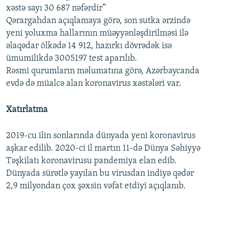
xəstə sayı 30 687 nəfərdir”
Qərargahdan açıqlamaya görə, son sutka ərzində
yeni yoluxma hallarının müəyyənləşdirilməsi ilə
əlaqədar ölkədə 14 912, hazırkı dövrədək isə
ümumilikdə 3005197 test aparılıb.
Rəsmi qurumların məlumatına görə, Azərbaycanda
evdə də müalcə alan koronavirus xəstələri var.
Xatırlatma
2019-cu ilin sonlarında dünyada yeni koronavirus
aşkar edilib. 2020-ci il martın 11-də Dünya Səhiyyə
Təşkilatı koronavirusu pandemiya elan edib.
Dünyada sürətlə yayılan bu virusdan indiyə qədər
2,9 milyondan çox şəxsin vəfat etdiyi açıqlanıb.