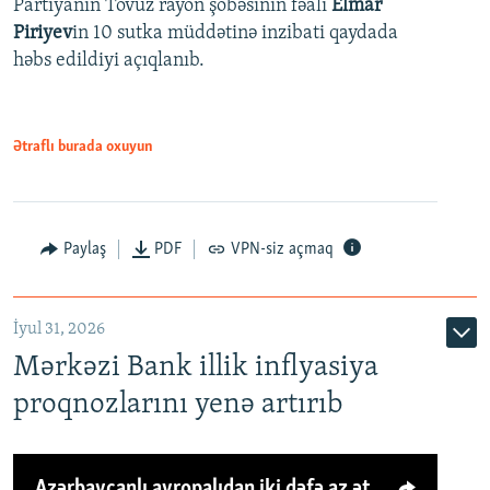
Partiyanın Tovuz rayon şöbəsinin fəalı
Elmar
Piriyev
in 10 sutka müddətinə inzibati qaydada
həbs edildiyi açıqlanıb.
Ətraflı burada oxuyun
Paylaş
PDF
VPN-siz açmaq
İyul 31, 2026
Mərkəzi Bank illik inflyasiya
proqnozlarını yenə artırıb
Azərbaycanlı avropalıdan iki dəfə az ət yeyir, amma... 'Qiymət artımı qaçılmazdır'