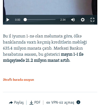
Auto
0:00
2:34
240p
Bu il iyunun 1-nə olan məlumata görə, ölkə
360p
banklarında vaxtı keçmiş kreditlərin məbləği
480p
635.4 milyon manata çatıb. Mərkəzi Bankın
720p
hesabatına əsasən, bu göstərici
mayın 1-i ilə
müqayisədə 21.2 milyon manat artıb.
1080p
Ətraflı burada oxuyun
Auto
240p
360p
480p
Paylaş
PDF
VPN-siz açmaq