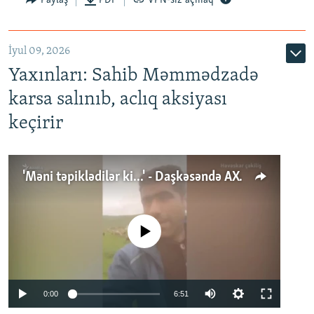
Paylaş
PDF
VPN-siz açmaq
İyul 09, 2026
Yaxınları: Sahib Məmmədzadə
karsa salınıb, aclıq aksiyası
keçirir
'Məni təpiklədilər ki...' - Daşkəsəndə AXCP fəalının yaxınları onun həbsinə etiraz edirlər
No media source currently available
Auto
0:00
6:51