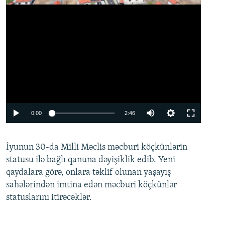
Auto
0:00
2:46
240p
İyunun 30-da Milli Məclis məcburi köçkünlərin
360p
statusu ilə bağlı qanuna dəyişiklik edib. Yeni
480p
qaydalara görə, onlara təklif olunan yaşayış
720p
sahələrindən imtina edən məcburi köçkünlər
statuslarını itirəcəklər.
1080p