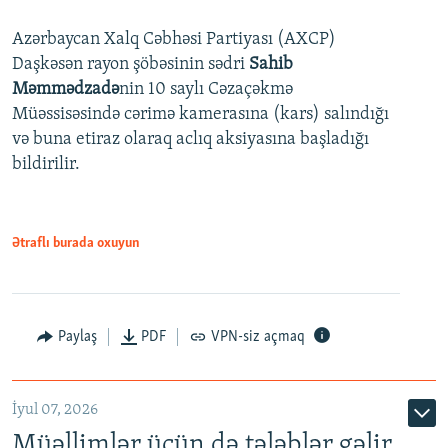
240p
Azərbaycan Xalq Cəbhəsi Partiyası (AXCP)
360p
Daşkəsən rayon şöbəsinin sədri
Sahib
480p
Auto
240p
360p
480p
Məmmədzadə
nin 10 saylı Cəzaçəkmə
720p
Müəssisəsində cərimə kamerasına (kars) salındığı
720p
1080p
və buna etiraz olaraq aclıq aksiyasına başladığı
1080p
bildirilir.
Ətraflı burada oxuyun
Paylaş
PDF
VPN-siz açmaq
İyul 07, 2026
Müəllimlər üçün də tələblər gəlir