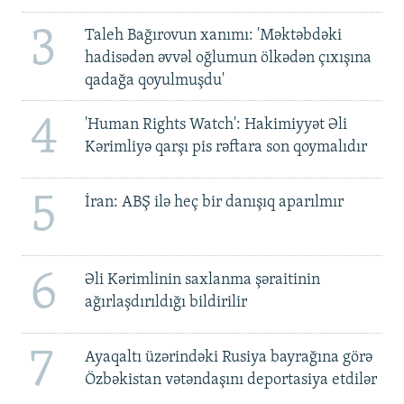
3
Taleh Bağırovun xanımı: 'Məktəbdəki
hadisədən əvvəl oğlumun ölkədən çıxışına
qadağa qoyulmuşdu'
4
'Human Rights Watch': Hakimiyyət Əli
Kərimliyə qarşı pis rəftara son qoymalıdır
5
İran: ABŞ ilə heç bir danışıq aparılmır
6
Əli Kərimlinin saxlanma şəraitinin
ağırlaşdırıldığı bildirilir
7
Ayaqaltı üzərindəki Rusiya bayrağına görə
Özbəkistan vətəndaşını deportasiya etdilər