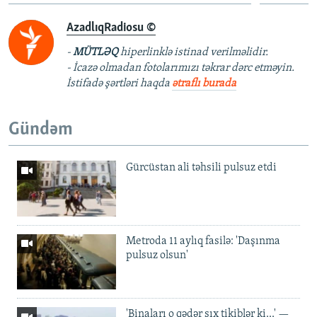
AzadlıqRadiosu ©
-
MÜTLƏQ
hiperlinklə istinad verilməlidir.
- İcazə olmadan fotolarımızı təkrar dərc etməyin.
İstifadə şərtləri haqda
ətraflı burada
Gündəm
Gürcüstan ali təhsili pulsuz etdi
Metroda 11 aylıq fasilə: 'Daşınma
pulsuz olsun'
'Binaları o qədər sıx tikiblər ki...' —