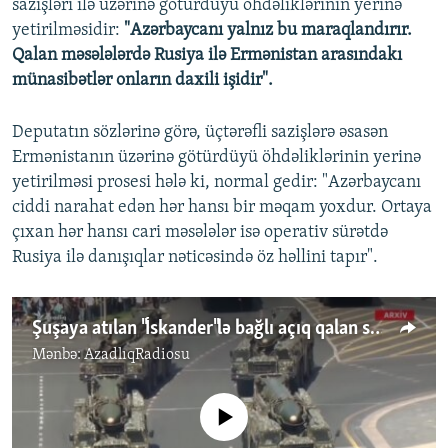
sazişləri ilə üzərinə götürdüyü öhdəliklərinin yerinə
yetirilməsidir:
"Azərbaycanı yalnız bu maraqlandırır.
Qalan məsələlərdə Rusiya ilə Ermənistan arasındakı
münasibətlər onların daxili işidir".
Deputatın sözlərinə görə, üçtərəfli sazişlərə əsasən
Ermənistanın üzərinə götürdüyü öhdəliklərinin yerinə
yetirilməsi prosesi hələ ki, normal gedir: "Azərbaycanı
ciddi narahat edən hər hansı bir məqam yoxdur. Ortaya
çıxan hər hansı cari məsələlər isə operativ sürətdə
Rusiya ilə danışıqlar nəticəsində öz həllini tapır".
Şuşaya atılan "İskander"lə bağlı açıq qalan suallar
Mənbə:
AzadlıqRadiosu
No media source currently available