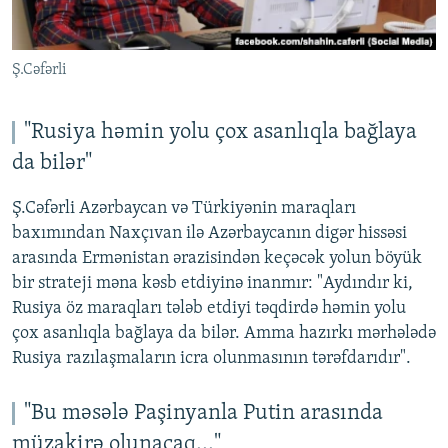
Ş.Cəfərli
"Rusiya həmin yolu çox asanlıqla bağlaya
da bilər"
Ş.Cəfərli Azərbaycan və Türkiyənin maraqları
baxımından Naxçıvan ilə Azərbaycanın digər hissəsi
arasında Ermənistan ərazisindən keçəcək yolun böyük
bir strateji məna kəsb etdiyinə inanmır: "Aydındır ki,
Rusiya öz maraqları tələb etdiyi təqdirdə həmin yolu
çox asanlıqla bağlaya da bilər. Amma hazırkı mərhələdə
Rusiya razılaşmaların icra olunmasının tərəfdarıdır".
"Bu məsələ Paşinyanla Putin arasında
müzakirə olunacaq..."