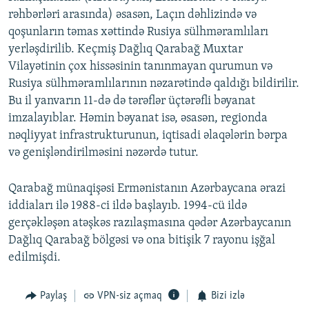
rəhbərləri arasında) əsasən, Laçın dəhlizində və
qoşunların təmas xəttində Rusiya sülhməramlıları
yerləşdirilib. Keçmiş Dağlıq Qarabağ Muxtar
Vilayətinin çox hissəsinin tanınmayan qurumun və
Rusiya sülhməramlılarının nəzarətində qaldığı bildirilir.
Bu il yanvarın 11-də də tərəflər üçtərəfli bəyanat
imzalayıblar. Həmin bəyanat isə, əsasən, regionda
nəqliyyat infrastrukturunun, iqtisadi əlaqələrin bərpa
və genişləndirilməsini nəzərdə tutur.
Qarabağ münaqişəsi Ermənistanın Azərbaycana ərazi
iddiaları ilə 1988-ci ildə başlayıb. 1994-cü ildə
gerçəkləşən atəşkəs razılaşmasına qədər Azərbaycanın
Dağlıq Qarabağ bölgəsi və ona bitişik 7 rayonu işğal
edilmişdi.
Paylaş
VPN-siz açmaq
Bizi izlə