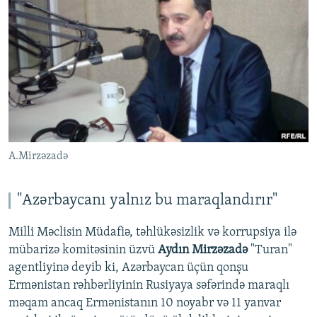
A.Mirzəzadə
"Azərbaycanı yalnız bu maraqlandırır"
Milli Məclisin Müdafiə, təhlükəsizlik və korrupsiya ilə
mübarizə komitəsinin üzvü
Aydın Mirzəzadə
"Turan"
agentliyinə deyib ki, Azərbaycan üçün qonşu
Ermənistan rəhbərliyinin Rusiyaya səfərində maraqlı
məqam ancaq Ermənistanın 10 noyabr və 11 yanvar