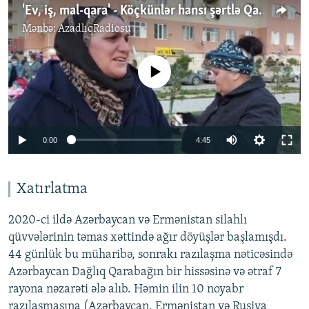
'Ev, iş, mal-qara' - Köçkünlər hansı şərtlə Qarabağa qayıtmaq istəyir
Mənbə:
AzadlıqRadiosu
No media source currently available
Auto
0:00
4:45
240p
360p
Xatırlatma
Auto
240p
360p
480p
480p
2020-ci ildə Azərbaycan və Ermənistan silahlı
720p
qüvvələrinin təmas xəttində ağır döyüşlər başlamışdı.
720p
1080p
44 günlük bu müharibə, sonrakı razılaşma nəticəsində
1080p
Azərbaycan Dağlıq Qarabağın bir hissəsinə və ətraf 7
rayona nəzarəti ələ alıb. Həmin ilin 10 noyabr
razılaşmasına (Azərbaycan, Ermənistan və Rusiya