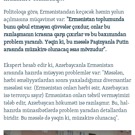
Politoloqa görə, Ermənistandan keçəcək həmin yolun
açılmasına müqavimət var:
"Ermənistan toplumunda
bunu qəbul etməyən qüvvələr çoxdur, onlar bu
razılaşmanın icrasına qarşı çıxırlar və bu baxımından
problem yaranıb. Yəqin ki, bu məsələ Paşinyanla Putin
arasında müzakirə olunacaq əsas mövzudur".
Ekspert hesab edir ki, Azərbaycanla Ermənistan
arasında hazırda müəyyən problemlər var: "Məsələn,
hərbi əməliyyatlardan sonra yaxaladığımız diversantlar
məsələsi var. (Ermənistan onları hərbi əsir, Azərbaycan
isə terrorçu sayır) Ermənistan onları təhvil verməyimizi
tələb edir, Azərbaycan hökuməti isə razılaşmır. Bu, hal-
hazırda münasibətlərdə problem yaradan detallardan
biridir. Bu məsələ də yəqin ki, müzakirə olunacaq".