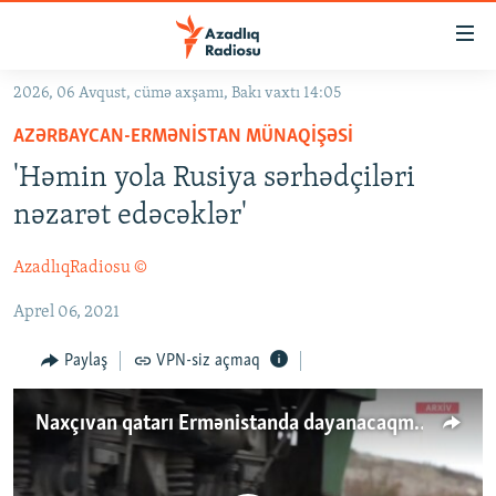
Keçid
linkləri
Əsas
2026, 06 Avqust, cümə axşamı, Bakı vaxtı 14:05
məzmuna
GÜNDƏM
AZƏRBAYCAN-ERMƏNISTAN MÜNAQIŞƏSI
qayıt
#İZAHLA
Əsas
'Həmin yola Rusiya sərhədçiləri
KORRUPSIOMETR
naviqasiyaya
nəzarət edəcəklər'
qayıt
#ƏSLINDƏ
Axtarışa
AzadlıqRadiosu ©
FƏRQƏ BAX
keç
Aprel 06, 2021
QANUNI DOĞRU
ARAŞDIRMA
Paylaş
VPN-siz açmaq
MULTIMEDIA
Naxçıvan qatarı Ermənistanda dayanacaqmı?
RADIO ARXIV
VIDEO
HAQQIMIZDA
FOTOQALEREYA
OXU ZALI