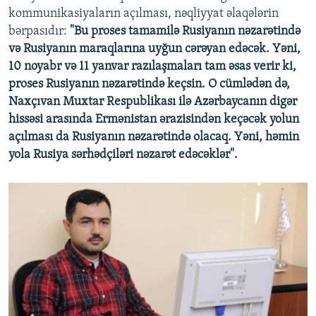
kommunikasiyaların açılması, nəqliyyat əlaqələrin
bərpasıdır:
"Bu proses tamamilə Rusiyanın nəzarətində
və Rusiyanın maraqlarına uyğun cərəyan edəcək. Yəni,
10 noyabr və 11 yanvar razılaşmaları tam əsas verir ki,
proses Rusiyanın nəzarətində keçsin. O cümlədən də,
Naxçıvan Muxtar Respublikası ilə Azərbaycanın digər
hissəsi arasında Ermənistan ərazisindən keçəcək yolun
açılması da Rusiyanın nəzarətində olacaq. Yəni, həmin
yola Rusiya sərhədçiləri nəzarət edəcəklər".