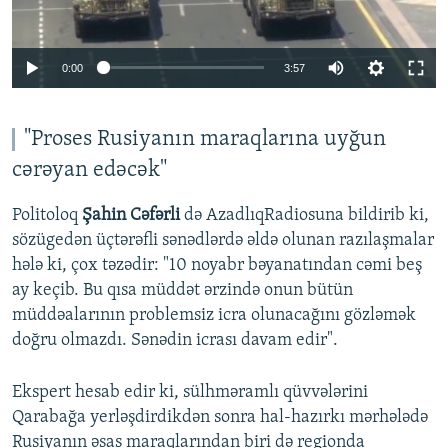
Auto
0:00
3:57
240p
360p
"Proses Rusiyanın maraqlarına uyğun
cərəyan edəcək"
Auto
240p
360p
480p
480p
720p
Politoloq
Şahin Cəfərli
də AzadlıqRadiosuna bildirib ki,
720p
1080p
sözügedən üçtərəfli sənədlərdə əldə olunan razılaşmalar
1080p
hələ ki, çox təzədir: "10 noyabr bəyanatından cəmi beş
ay keçib. Bu qısa müddət ərzində onun bütün
müddəalarının problemsiz icra olunacağını gözləmək
doğru olmazdı. Sənədin icrası davam edir".
Ekspert hesab edir ki, sülhməramlı qüvvələrini
Qarabağa yerləşdirdikdən sonra hal-hazırkı mərhələdə
Rusiyanın əsas maraqlarından biri də regionda