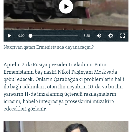
İNFOQRAFIKA
AZƏRBAYCAN ƏDƏBIYYATI KITABXANASI
MISSIYAMIZ
No media source currently available
BIZI IZLƏ
KARIKATURA
İSLAM VƏ DEMOKRATIYA
PEŞƏ ETIKASI VƏ JURNALISTIKA STANDARTLARIMIZ
İZ - MƏDƏNIYYƏT PROQRAMI
MATERIALLARIMIZDAN ISTIFADƏ
Auto
0:00
3:28
AZADLIQRADIOSU MOBIL TELEFONUNUZDA
RFE/RL-in bütün saytları
240p
Naxçıvan qatarı Ermənistanda dayanacaqmı?
BIZIMLƏ ƏLAQƏ
360p
XƏBƏR BÜLLETENLƏRIMIZ
Aprelin 7-də Rusiya prezidenti Vladimir Putin
480p
Auto
240p
360p
480p
Ermənistanın baş naziri Nikol Paşinyanı Moskvada
720p
qəbul edəcək. Onların Qarabağdakı problemlərin həlli
720p
1080p
1080p
ilə bağlı addımları, ötən ilin noyabrın 10-da və bu ilin
yanvarın 11-də imzalanmış üçtərəfli razılaşmaların
icrasını, habelə inteqrasiya proseslərini müzakirə
edəcəkləri gözlənir.