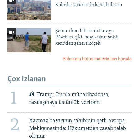
Küləklər şəhərində hava böhranı
Şabran kəndlilərinin harayı:
'Məcburuq ki, heyvanları satıb
kənddən şəhərə köçək'
Bölmənin bütün materialları burada
Çox izlənən
1
Tramp: 'İranla müharibədənsə,
razılaşmaya üstünlük verirəm'
2
Xaçmaz bazarının sahibinin qətli Avropa
Məhkəməsində: Hökumətdən cavab tələb
olunur