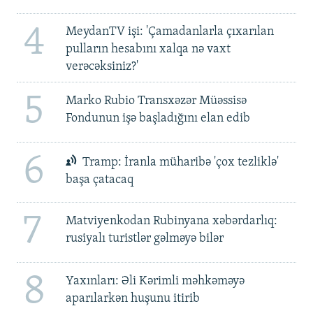
4
MeydanTV işi: 'Çamadanlarla çıxarılan
pulların hesabını xalqa nə vaxt
verəcəksiniz?'
5
Marko Rubio Transxəzər Müəssisə
Fondunun işə başladığını elan edib
6
Tramp: İranla müharibə 'çox tezliklə'
başa çatacaq
7
Matviyenkodan Rubinyana xəbərdarlıq:
rusiyalı turistlər gəlməyə bilər
8
Yaxınları: Əli Kərimli məhkəməyə
aparılarkən huşunu itirib