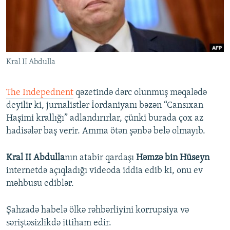
İNFOQRAFIKA
AZƏRBAYCAN ƏDƏBIYYATI KITABXANASI
MISSIYAMIZ
BIZI IZLƏ
KARIKATURA
İSLAM VƏ DEMOKRATIYA
PEŞƏ ETIKASI VƏ JURNALISTIKA STANDARTLARIMIZ
İZ - MƏDƏNIYYƏT PROQRAMI
MATERIALLARIMIZDAN ISTIFADƏ
Kral II Abdulla
AZADLIQRADIOSU MOBIL TELEFONUNUZDA
RFE/RL-in bütün saytları
BIZIMLƏ ƏLAQƏ
The Indepednent
qəzetində dərc olunmuş məqalədə
XƏBƏR BÜLLETENLƏRIMIZ
deyilir ki, jurnalistlər İordaniyanı bəzən “Cansıxan
Haşimi krallığı” adlandırırlar, çünki burada çox az
hadisələr baş verir. Amma ötən şənbə belə olmayıb.
Kral II Abdulla
nın atabir qardaşı
Həmzə bin Hüseyn
internetdə açıqladığı videoda iddia edib ki, onu ev
məhbusu ediblər.
Şahzadə habelə ölkə rəhbərliyini korrupsiya və
səriştəsizlikdə ittiham edir.