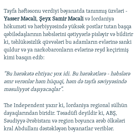
Tayfa həftəsonu verdiyi bəyanatda tanınmış üzvləri -
Yasser Məcali
,
Şeyx Samir Məcali
və İordaniya
hökuməti və hərbiyyəsində yüksək postlar tutan başqa
qəbilədaşlarının həbslərini qətiyyərlə pisləyir və bildirir
ki, təhlükəsizlik qüvvələri bu adamların evlərinə sanki
quldur və ya narkobaronların evlərinə reyd keçirimiş
kimi basqın edib:
“Bu hərəkətə ehtiyac yox idi. Bu hərəkətlərə - həbslərə
əmr verənlər həm hüquqi, həm də tayfa səviyyəsində
məsuliyyət daşıyacaqlar”.
The Independent yazır ki, İordaniya regional sülhün
dayaqlarından biridir. Təsadüfi deyildir ki, ABŞ,
Səudiyyə Ərəbistanı və region boyunca ərəb ölkələri
kral Abdullanı dəstəkləyən bəyanatlar veriblər.