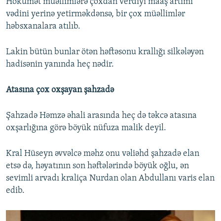
Hökumət müəllimlərə çoxdan verdiyi maaş artımı
vədini yerinə yetirməkdənsə, bir çox müəllimlər
həbsxanalara atılıb.
Lakin bütün bunlar ötən həftəsonu krallığı silkələyən
hadisənin yanında heç nədir.
Atasına çox oxşayan şahzadə
Şahzadə Həmzə əhali arasında heç də təkcə atasına
oxşarlığına görə böyük nüfuza malik deyil.
Kral Hüseyn əvvəlcə məhz onu vəliəhd şahzadə elan
etsə də, həyatının son həftələrində böyük oğlu, ən
sevimli arvadı kraliça Nurdan olan Abdullanı varis elan
edib.