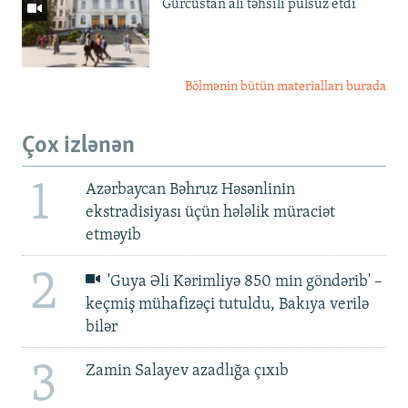
Gürcüstan ali təhsili pulsuz etdi
Bölmənin bütün materialları burada
Çox izlənən
1
Azərbaycan Bəhruz Həsənlinin
ekstradisiyası üçün hələlik müraciət
etməyib
2
'Guya Əli Kərimliyə 850 min göndərib' –
keçmiş mühafizəçi tutuldu, Bakıya verilə
bilər
3
Zamin Salayev azadlığa çıxıb