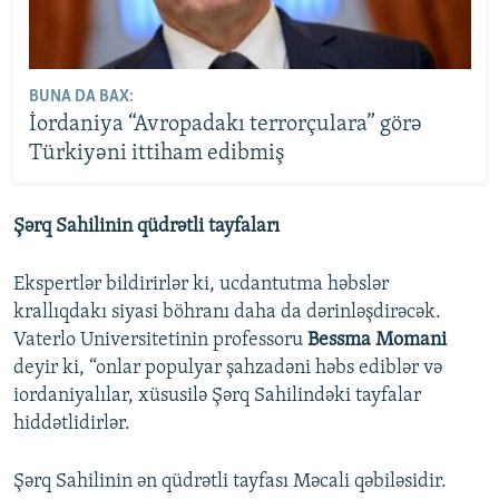
BUNA DA BAX:
İordaniya “Avropadakı terrorçulara” görə
Türkiyəni ittiham edibmiş
Şərq Sahilinin qüdrətli tayfaları
Ekspertlər bildirirlər ki, ucdantutma həbslər
krallıqdakı siyasi böhranı daha da dərinləşdirəcək.
Vaterlo Universitetinin professoru
Bessma Momani
deyir ki, “onlar populyar şahzadəni həbs ediblər və
iordaniyalılar, xüsusilə Şərq Sahilindəki tayfalar
hiddətlidirlər.
Şərq Sahilinin ən qüdrətli tayfası Məcali qəbiləsidir.