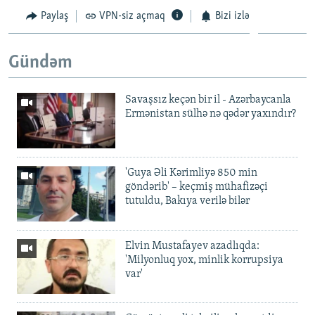
Paylaş
VPN-siz açmaq
Bizi izlə
Gündəm
Savaşsız keçən bir il - Azərbaycanla
Ermənistan sülhə nə qədər yaxındır?
'Guya Əli Kərimliyə 850 min
göndərib' – keçmiş mühafizəçi
tutuldu, Bakıya verilə bilər
Elvin Mustafayev azadlıqda:
'Milyonluq yox, minlik korrupsiya
var'