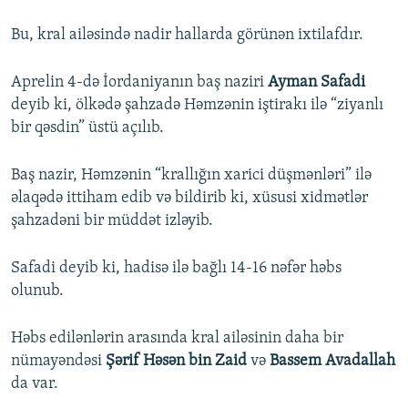
Bu, kral ailəsində nadir hallarda görünən ixtilafdır.
Aprelin 4-də İordaniyanın baş naziri
Ayman Safadi
deyib ki, ölkədə şahzadə Həmzənin iştirakı ilə “ziyanlı
bir qəsdin” üstü açılıb.
Baş nazir, Həmzənin “krallığın xarici düşmənləri” ilə
əlaqədə ittiham edib və bildirib ki, xüsusi xidmətlər
şahzadəni bir müddət izləyib.
Safadi deyib ki, hadisə ilə bağlı 14-16 nəfər həbs
olunub.
Həbs edilənlərin arasında kral ailəsinin daha bir
nümayəndəsi
Şərif Həsən bin Zaid
və
Bassem Avadallah
da var.