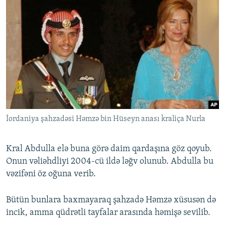
İordaniya şahzadəsi Həmzə bin Hüseyn anası kraliça Nurla
Kral Abdulla elə buna görə daim qardaşına göz qoyub.
Onun vəliəhdliyi 2004-cü ildə ləğv olunub. Abdulla bu
vəzifəni öz oğuna verib.
Bütün bunlara baxmayaraq şahzadə Həmzə xüsusən də
incik, amma qüdrətli tayfalar arasında həmişə sevilib.