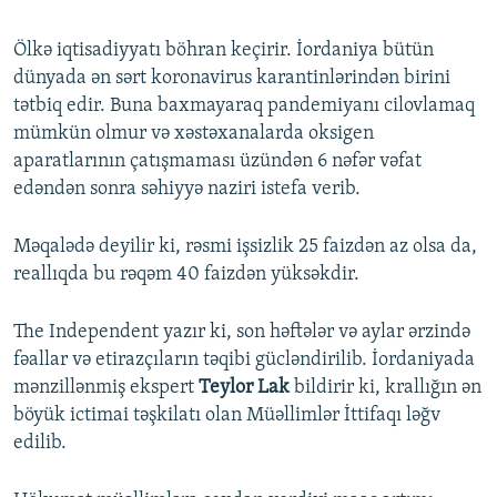
Ölkə iqtisadiyyatı böhran keçirir. İordaniya bütün
dünyada ən sərt koronavirus karantinlərindən birini
tətbiq edir. Buna baxmayaraq pandemiyanı cilovlamaq
mümkün olmur və xəstəxanalarda oksigen
aparatlarının çatışmaması üzündən 6 nəfər vəfat
edəndən sonra səhiyyə naziri istefa verib.
Məqalədə deyilir ki, rəsmi işsizlik 25 faizdən az olsa da,
reallıqda bu rəqəm 40 faizdən yüksəkdir.
The Independent yazır ki, son həftələr və aylar ərzində
fəallar və etirazçıların təqibi gücləndirilib. İordaniyada
mənzillənmiş ekspert
Teylor Lak
bildirir ki, krallığın ən
böyük ictimai təşkilatı olan Müəllimlər İttifaqı ləğv
edilib.