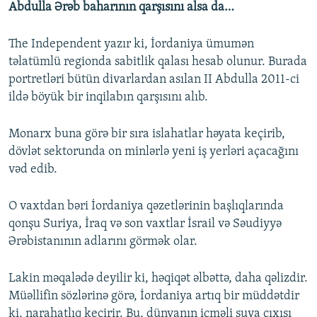
Abdulla Ərəb baharının qarşısını alsa da…
The Independent yazır ki, İordaniya ümumən
təlatümlü regionda sabitlik qalası hesab olunur. Burada
portretləri bütün divarlardan asılan II Abdulla 2011-ci
ildə böyük bir inqilabın qarşısını alıb.
Monarx buna görə bir sıra islahatlar həyata keçirib,
dövlət sektorunda on minlərlə yeni iş yerləri açacağını
vəd edib.
O vaxtdan bəri İordaniya qəzetlərinin başlıqlarında
qonşu Suriya, İraq və son vaxtlar İsrail və Səudiyyə
Ərəbistanının adlarını görmək olar.
Lakin məqalədə deyilir ki, həqiqət əlbəttə, daha qəlizdir.
Müəllifin sözlərinə görə, İordaniya artıq bir müddətdir
ki, narahatlıq keçirir. Bu, dünyanın içməli suya çıxışı