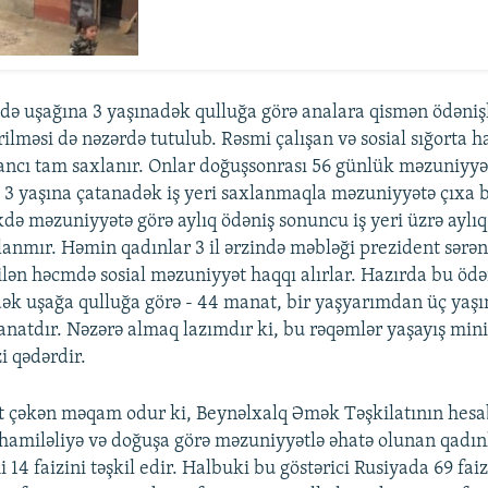
də uşağına 3 yaşınadək qulluğa görə analara qismən ödənişl
ilməsi də nəzərdə tutulub. Rəsmi çalışan və sosial sığorta 
ancı tam saxlanır. Onlar doğuşsonrası 56 günlük məzuniyyə
ı 3 yaşına çatanadək iş yeri saxlanmaqla məzuniyyətə çıxa b
kdə məzuniyyətə görə aylıq ödəniş sonuncu iş yeri üzrə ayl
anmır. Həmin qadınlar 3 il ərzində məbləği prezident sərən
lən həcmdə sosial məzuniyyət haqqı alırlar. Hazırda bu ödə
ək uşağa qulluğa görə - 44 manat, bir yaşyarımdan üç yaş
manatdır. Nəzərə almaq lazımdır ki, bu rəqəmlər yaşayış 
i qədərdir.
t çəkən məqam odur ki, Beynəlxalq Əmək Təşkilatının hesa
amiləliyə və doğuşa görə məzuniyyətlə əhatə olunan qadınl
 14 faizini təşkil edir. Halbuki bu göstərici Rusiyada 69 faiz