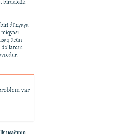
 birdəfəlik
 biri dünyaya
n miqyası
uşaq üçün
 dollardır.
avrodur.
problem var
ilk uşağının