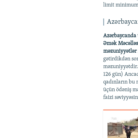
limit minimum
Azərbayca
Azərbaycanda 
Əmək Məcəlləsi
məzuniyyətlər 
gətirdikdən so
məzuniyyətdir.
126 gün) Ancaq
qadınların bu 
üçün ödəniş mə
faizi səviyyəsi