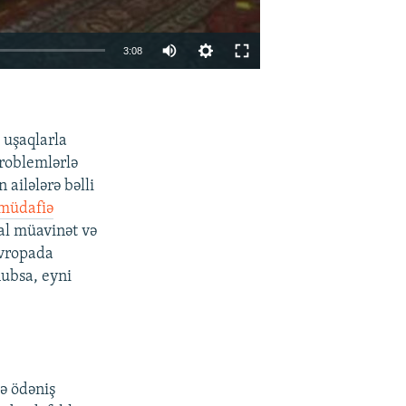
Auto
3:08
270p
EMBED
PAYLAŞ
360p
ə uşaqlarla
404p
problemlərlə
1080p
 ailələrə bəlli
 müdafiə
ial müavinət və
 Avropada
nubsa, eyni
404p
ə ödəniş