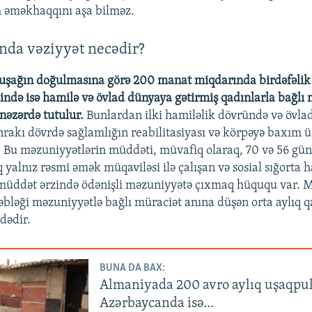
 əməkhaqqını aşa bilməz.
nda vəziyyət necədir?
uşağın doğulmasına görə 200 manat miqdarında birdəfəlik
ndə isə hamilə və övlad dünyaya gətirmiş qadınlarla bağlı
nəzərdə tutulur.
Bunlardan ilki hamiləlik dövründə və övla
nrakı dövrdə sağlamlığın reabilitasiyası və körpəyə baxım ü
 Bu məzuniyyətlərin müddəti, müvafiq olaraq, 70 və 56 gü
 yalnız rəsmi əmək müqaviləsi ilə çalışan və sosial sığorta 
müddət ərzində ödənişli məzuniyyətə çıxmaq hüququ var. 
bləği məzuniyyətlə bağlı müraciət anına düşən orta aylıq 
ndədir.
BUNA DA BAX:
Almaniyada 200 avro aylıq uşaqpu
Azərbaycanda isə...