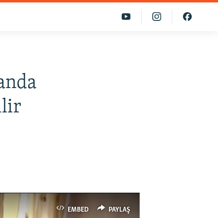
tanda
lir
EMBED
PAYLAŞ