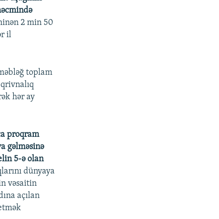
 həcmində
minən 2 min 50
r il
 məbləğ toplam
qrivnalıq
rək hər ay
ıca proqram
aya gəlməsinə
elin 5-ə olan
larını dünyaya
in vəsaitin
adına açılan
 etmək