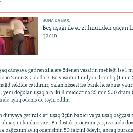
.
BUNA DA BAX:
Beş uşağı ilə ər zülmündən qaçan 
qadın
aq dünyaya gətirən ailələrə ödənən vəsaitin məbləği isə 1 
nən 2 min 815 dollar). Bu vəsaitin 1 milyon dramlıq (1 min 
ağd şəkildə çatdırılır, qalan hissəsi isə bank hesabına yatırı
ı, yeni doğulan uşaqlara iki il müddətinə 25 min 500 dram
ndə aylıq ödəniş də təyin edilir.
n dünyaya gətirdikləri uşaq üçün baxıcı və ya uşaq bağçası x
k
almaq imkanları var . Bu dəstək proqramı çərçivəsində döv
 ya bağçanın aylıq ödənişinin 50 faizini ödəyir, ancaq bur