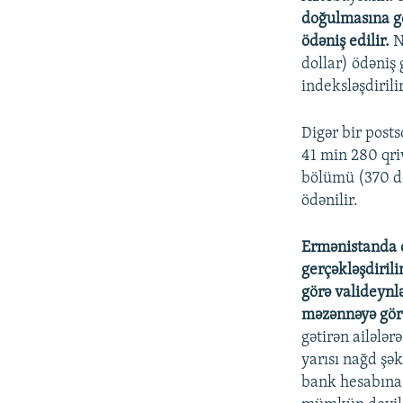
doğulmasına gö
ödəniş edilir.
N
dollar) ödəniş 
indeksləşdirilir
Digər bir posts
41 min 280 qri
bölümü (370 do
ödənilir.
Ermənistanda d
gerçəkləşdirili
görə valideynl
məzənnəyə görə
gətirən ailələr
yarısı nağd şək
bank hesabına 