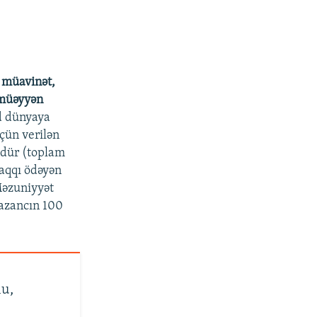
 müavinət,
 müəyyən
d dünyaya
çün verilən
ndür (toplam
haqqı ödəyən
Məzuniyyət
qazancın 100
lu,