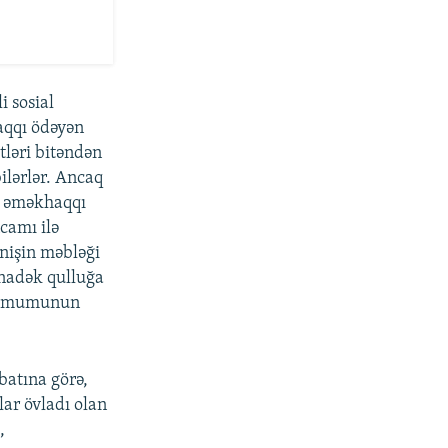
i sosial
haqqı ödəyən
tləri bitəndən
ilərlər. Ancaq
ıq əməkhaqqı
camı ilə
nişin məbləği
ınadək qulluğa
minimumunun
batına görə,
ar övladı olan
,