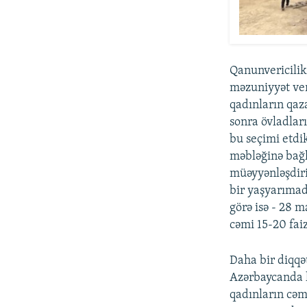
Qanunvericilik
məzuniyyət ver
qadınların qaz
sonra övladlar
bu seçimi etdi
məbləğinə bağl
müəyyənləşdiri
bir yaşyarımad
görə isə - 28 
cəmi 15-20 faiz
Daha bir diqqə
Azərbaycanda h
qadınların cəmi