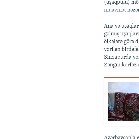
(uşaqpulu) möv
müavinət nəzər
Ana və uşaqlarl
gəlmiş uşaqlara
ölkələrə görə 
verilən birdəf
Sinqapurda yen
Zəngin körfəz 
Azərbaycanla e