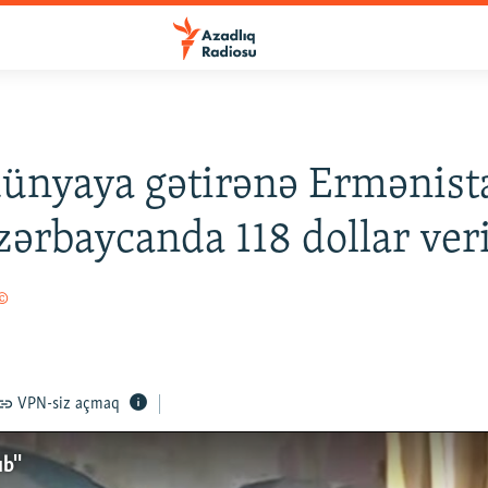
ünyaya gətirənə Ermənis
zərbaycanda 118 dollar veri
 ©
VPN-siz açmaq
b''