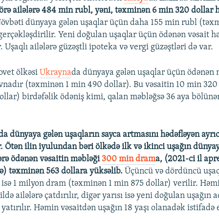
rə ailələrə 484 min rubl, yəni, təxminən 6 min 320 dollar
övbəti dünyaya gələn uşaqlar üçün daha 155 min rubl (təx
gerçəkləşdirilir. Yeni doğulan uşaqlar üçün ödənən vəsait hə
. Uşaqlı ailələrə güzəştli ipoteka və vergi güzəştləri də var.
ovet ölkəsi
Ukrayna
da dünyaya gələn uşaqlar üçün ödənən
vnadır (təxminən 1 min 490 dollar). Bu vəsaitin 10 min 320 
llar) birdəfəlik ödəniş kimi, qalan məbləğsə 36 aya bölünə
a dünyaya gələn uşaqların sayca artmasını hədəfləyən ayr
r. Ötən ilin iyulundan bəri ölkədə ilk və ikinci uşağın düny
ərə ödənən vəsaitin məbləği
300 min dram
a, (2021-ci il apr
) təxminən 563 dollara yüksəlib.
Üçüncü və dördüncü uşaq
ə isə 1 milyon dram (təxminən 1 min 875 dollar) verilir. Həm
ildə ailələrə çatdırılır, digər yarısı isə yeni doğulan uşağın 
yatırılır. Həmin vəsaitdən uşağın 18 yaşı olanadək istifadə