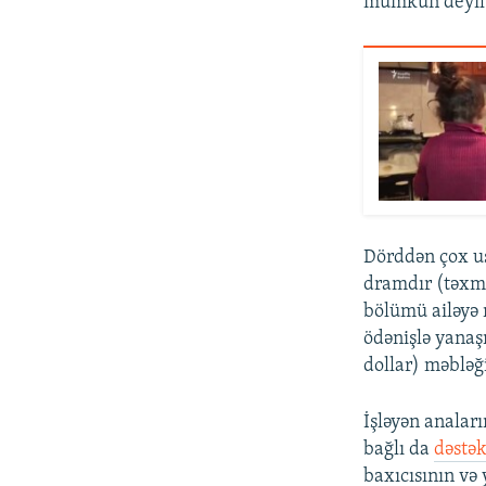
mümkün deyil
Dörddən çox uş
dramdır (təxmi
bölümü ailəyə n
ödənişlə yanaş
dollar) məbləği
İşləyən anaları
bağlı da
dəstə
baxıcısının və