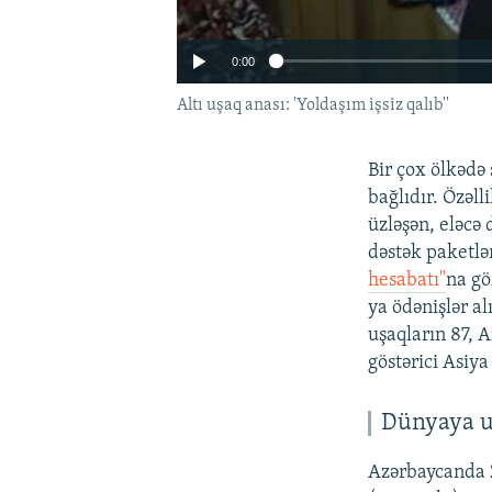
0:00
Altı uşaq anası: 'Yoldaşım işsiz qalıb''
Bir çox ölkədə 
bağlıdır. Özəl
üzləşən, eləcə 
dəstək paketlər
hesabatı"
na gö
ya ödənişlər al
uşaqların 87, A
göstərici Asiya
Auto
Dünyaya u
Azərbaycanda 2