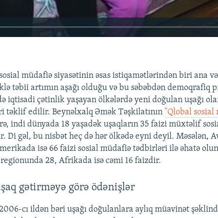
sosial müdafiə siyasətinin əsas istiqamətlərindən biri ana v
liklə təbii artımın aşağı olduğu və bu səbəbdən demoqrafiq 
də iqtisadi çətinlik yaşayan ölkələrdə yeni doğulan uşağı olan
i təklif edilir. Beynəlxalq Əmək Təşkilatının
"Qlobal sosial
rə, indi dünyada 18 yaşadək uşaqların 35 faizi müxtəlif sos
ır. Di gəl, bu nisbət heç də hər ölkədə eyni deyil. Məsələn,
merikada isə 66 faizi sosial müdafiə tədbirləri ilə əhatə olu
 regionunda 28, Afrikada isə cəmi 16 faizdir.
270p
360p
şaq gətirməyə görə ödənişlər
1080p
006-cı ildən bəri uşağı doğulanlara aylıq müavinət şəklind