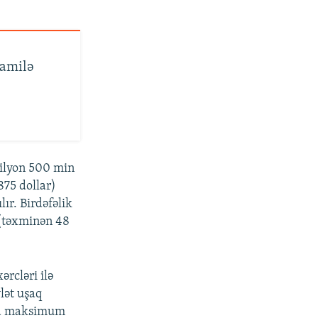
hamilə
milyon 500 min
875 dollar)
lır. Birdəfəlik
 (təxminən 48
ərcləri ilə
lət uşaq
ada maksimum