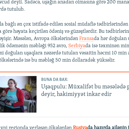
cud deyil. Sadəcə, uşağın anadan olmasına görə 200 manat
də tutulub.
a bağlı ən çox istifadə edilən sosial müdafiə tədbirlərindən
 görə həyata keçirilən ödəniş və güzəştlərdir. Bu tədbirləri
dəyişir. Məsələn, Avropa ölkələrindən
Fransa
da hər doğulan 
əlik ödəmənin məbləği 952 avro,
Serbiya
da isə təxminən min
i doğulan uşaqlara nəzərdə tutulan vəsaitin həcmi 10 min 
ölkələrində isə bu məbləğ 50 min dollaradək yüksəlir.
BUNA DA BAX:
Uşaqpulu: Müxalifət bu məsələdə 
deyir, hakimiyyət inkar edir
yni regionda yerləşən ölkələrdən
Rusiya
da hazırda ailənin 