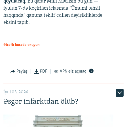
qoyulacaq.
Bu qərar Milli Məclisin bu gün —
480p
iyulun 7-də keçirilən iclasında "Ümumi təhsil
720p
haqqında" qanuna təklif edilən dəyişikliklərdə
əksini tapıb.
1080p
Ətraflı burada oxuyun
Auto
240p
360p
480p
Paylaş
PDF
VPN-siz açmaq
720p
1080p
İyul 03, 2026
Əsgər infarktdan ölüb?