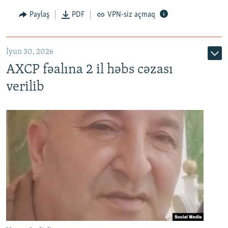
Paylaş
PDF
VPN-siz açmaq
İyun 30, 2026
AXCP fəalına 2 il həbs cəzası
verilib