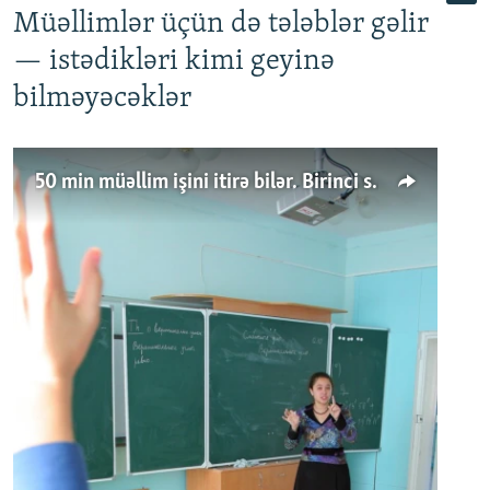
Müəllimlər üçün də tələblər gəlir
— istədikləri kimi geyinə
bilməyəcəklər
50 min müəllim işini itirə bilər. Birinci sinfə gedənlər azalır