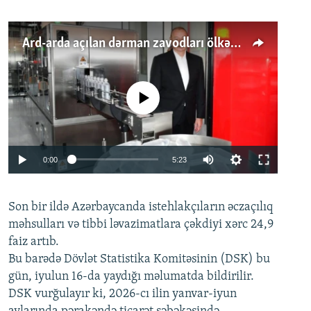
Ard-arda açılan dərman zavodları ölkənin tələbatını ödəyirmi?
No media source currently available
Auto
0:00
5:23
240p
Son bir ildə Azərbaycanda istehlakçıların
360p
əczaçılıq
məhsulları və tibbi ləvazimatlara çəkdiyi xərc 24,9
480p
Auto
240p
360p
480p
faiz artıb.
720p
Bu barədə Dövlət Statistika Komitəsinin (DSK) bu
720p
1080p
gün, iyulun 16-da yaydığı məlumatda bildirilir.
1080p
DSK vurğulayır ki, 2026-cı ilin yanvar-iyun