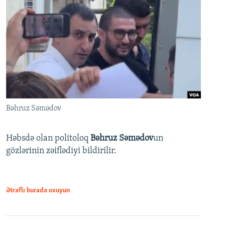
Bəhruz Səmədov
Həbsdə olan politoloq
Bəhruz Səmədov
un
gözlərinin zəiflədiyi bildirilir.
Ətraflı burada oxuyun