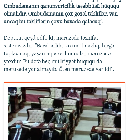
Ombudsmanın qanunvericilik təşəbbüsü hüququ
olmalıdır. Ombudsmanın çox gözəl təklifləri var,
ancaq bu təkliflərin çoxu havada qalacaq".
Deputat qeyd edib ki, məruzədə təsnifat
sistemsizdir: "Bərabərlik, toxunulmazlıq, birgə
toplaşmaq, yaşamaq və s. hüquqlar məruzədə
yoxdur. Bu dəfə heç mülkiyyət hüququ da
məruzədə yer almayıb. Ötən məruzədə var idi".