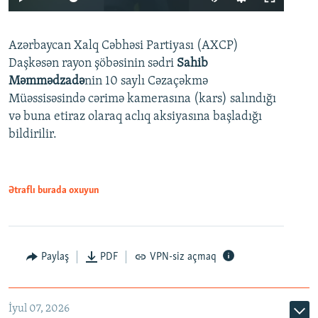
240p
Azərbaycan Xalq Cəbhəsi Partiyası (AXCP)
360p
Daşkəsən rayon şöbəsinin sədri
Sahib
480p
Auto
240p
360p
480p
Məmmədzadə
nin 10 saylı Cəzaçəkmə
720p
Müəssisəsində cərimə kamerasına (kars) salındığı
720p
1080p
və buna etiraz olaraq aclıq aksiyasına başladığı
1080p
bildirilir.
Ətraflı burada oxuyun
Paylaş
PDF
VPN-siz açmaq
İyul 07, 2026