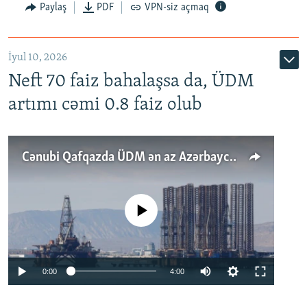
Paylaş
PDF
VPN-siz açmaq
İyul 10, 2026
Neft 70 faiz bahalaşsa da, ÜDM
artımı cəmi 0.8 faiz olub
Cənubi Qafqazda ÜDM ən az Azərbaycanda artır: Qonşuları niyə Bakını qabaqlaya bilir?
No media source currently available
Auto
0:00
4:00
240p