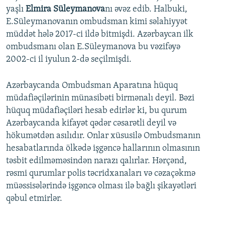
yaşlı
Elmira Süleymanova
nı əvəz edib. Halbuki,
E.Süleymanovanın ombudsman kimi səlahiyyət
müddət hələ 2017-ci ildə bitmişdi. Azərbaycan ilk
ombudsmanı olan E.Süleymanova bu vəzifəyə
2002-ci il iyulun 2-də seçilmişdi.
Azərbaycanda Ombudsman Aparatına hüquq
müdafiəçilərinin münasibəti birmənalı deyil. Bəzi
hüquq müdafiəçiləri hesab edirlər ki, bu qurum
Azərbaycanda kifayət qədər cəsarətli deyil və
hökumətdən asılıdır. Onlar xüsusilə Ombudsmanın
hesabatlarında ölkədə işgəncə hallarının olmasının
təsbit edilməməsindən narazı qalırlar. Hərçənd,
rəsmi qurumlar polis təcridxanaları və cəzaçəkmə
müəssisələrində işgəncə olması ilə bağlı şikayətləri
qəbul etmirlər.