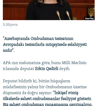
İNFOQRAFIKA
AZƏRBAYCAN ƏDƏBIYYATI KITABXANASI
MISSIYAMIZ
BIZI IZLƏ
KARIKATURA
İSLAM VƏ DEMOKRATIYA
PEŞƏ ETIKASI VƏ JURNALISTIKA STANDARTLARIMIZ
İZ - MƏDƏNIYYƏT PROQRAMI
MATERIALLARIMIZDAN ISTIFADƏ
S.Əliyeva
AZADLIQRADIOSU MOBIL TELEFONUNUZDA
RFE/RL-in bütün saytları
BIZIMLƏ ƏLAQƏ
"Azərbaycanda Ombudsman təsisatının
Avropadakı təsisatlarla müqayisədə səlahiyyəti
XƏBƏR BÜLLETENLƏRIMIZ
azdır".
APA-nın məlumatına görə, bunu Milli Məclisin
iclasında deputat
Erkin Qədirli
deyib.
Deputat bildirib ki, bütün hüquqların
müdafiəsinin yalnız bir Ombudsmanın üzərinə
düşməsini də doğru saymır:
"İnkişaf etmiş
ölkələrdə sahəvi ombudsmanlar fəaliyyət göstərir.
Biz sahəvi ombudsman yanaşmasına qayıtmalıyıq.