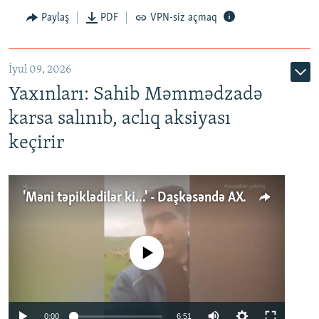
Paylaş
PDF
VPN-siz açmaq
İyul 09, 2026
Yaxınları: Sahib Məmmədzadə
karsa salınıb, aclıq aksiyası
keçirir
'Məni təpiklədilər ki...' - Daşkəsəndə AXCP fəalının yaxınları onun həbsinə etiraz edirlər
No media source currently available
Auto
0:00
6:51