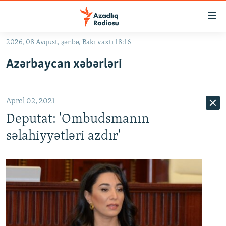
Keçid
linkləri
Əsas
2026, 08 Avqust, şənbə, Bakı vaxtı 18:16
məzmuna
GÜNDƏM
Azərbaycan xəbərləri
qayıt
#İZAHLA
Əsas
KORRUPSIOMETR
naviqasiyaya
Aprel 02, 2021
qayıt
#ƏSLINDƏ
Axtarışa
Deputat: 'Ombudsmanın
FƏRQƏ BAX
keç
səlahiyyətləri azdır'
QANUNI DOĞRU
ARAŞDIRMA
MULTIMEDIA
RADIO ARXIV
VIDEO
HAQQIMIZDA
FOTOQALEREYA
OXU ZALI