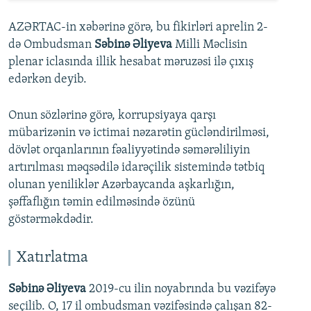
AZƏRTAC-in xəbərinə görə, bu fikirləri aprelin 2-
də Ombudsman
Səbinə Əliyeva
Milli Məclisin
plenar iclasında illik hesabat məruzəsi ilə çıxış
edərkən deyib.
Onun sözlərinə görə, korrupsiyaya qarşı
mübarizənin və ictimai nəzarətin gücləndirilməsi,
dövlət orqanlarının fəaliyyətində səmərəliliyin
artırılması məqsədilə idarəçilik sistemində tətbiq
olunan yeniliklər Azərbaycanda aşkarlığın,
şəffaflığın təmin edilməsində özünü
göstərməkdədir.
Xatırlatma
Səbinə Əliyeva
2019-cu ilin noyabrında bu vəzifəyə
seçilib. O, 17 il ombudsman vəzifəsində çalışan 82-