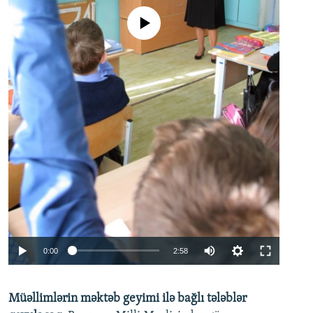
No media source currently available
Auto
0:00
2:58
240p
Müəllimlərin məktəb geyimi ilə bağlı tələblər
360p