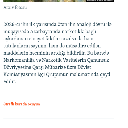
Arxiv fotosu
2026-cı ilin ilk yarısında ötən ilin analoji dövrü ilə
müqayisədə Azərbaycanda narkotiklə bağlı
aşkarlanan cinayət faktları azalsa da həm
tutulanların sayının, həm də müsadirə edilən
maddələrin həcminin artdığı bildirilir. Bu barədə
Narkomanlığa və Narkotik Vasitələrin Qanunsuz
Dövriyyəsinə Qarşı Mübarizə üzrə Dövlət
Komissiyasının İşçi Qrupunun məlumatında qeyd
edilir.
Ətraflı burada oxuyun