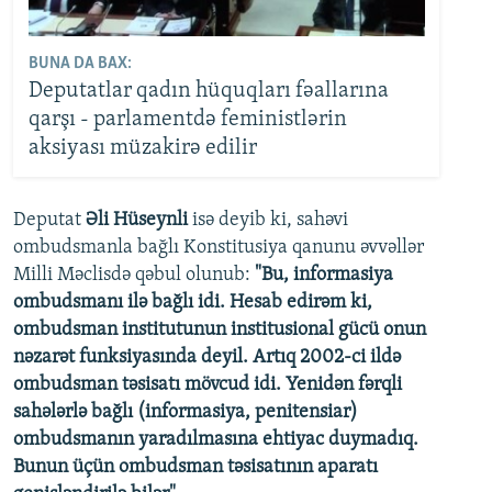
BUNA DA BAX:
Deputatlar qadın hüquqları fəallarına
qarşı - parlamentdə feministlərin
aksiyası müzakirə edilir
Deputat
Əli Hüseynli
isə deyib ki, sahəvi
ombudsmanla bağlı Konstitusiya qanunu əvvəllər
Milli Məclisdə qəbul olunub:
"Bu, informasiya
ombudsmanı ilə bağlı idi. Hesab edirəm ki,
ombudsman institutunun institusional gücü onun
nəzarət funksiyasında deyil. Artıq 2002-ci ildə
ombudsman təsisatı mövcud idi. Yenidən fərqli
sahələrlə bağlı (informasiya, penitensiar)
ombudsmanın yaradılmasına ehtiyac duymadıq.
Bunun üçün ombudsman təsisatının aparatı