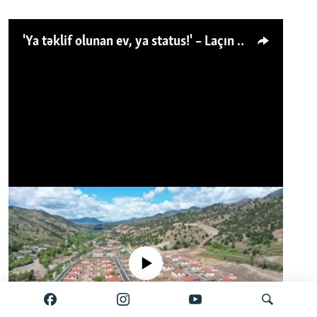
'Ya təklif olunan ev, ya status!' – Laçın köçkünü: 'Laçından başqa heç hara!'
No media source currently available