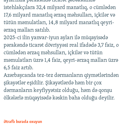
aylarında pərakəndə ticarət şəbəkəsində
istehlakçılara 32,4 milyard manatlıq, o cümlədən
17,6 milyard manatlıq ərzaq məhsulları, içkilər və
tütün məmulatları, 14,8 milyard manatlıq qeyri-
ərzaq malları satılıb.
2025-ci ilin yanvar-iyun ayları ilə müqayisədə
pərakəndə ticarət dövriyyəsi real ifadədə 3,7 faiz, o
cümlədən ərzaq məhsulları, içkilər və tütün
məmulatları üzrə 1,4 faiz, qeyri-ərzaq malları üzrə
6,5 faiz artıb.
Azərbaycanda tez-tez dərmanların qiymətlərindən
şikayətlər eşidilir. Şikayətlərdə həm bir çox
dərmanların keyfiyyətsiz olduğu, həm də qonşu
ölkələrlə müqayisədə kəskin baha olduğu deyilir.
Ətraflı burada oxuyun