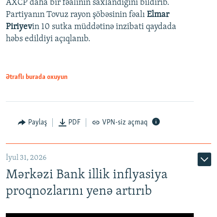
AXCP daha bir fəalının saxlandığını bildirib.
Partiyanın Tovuz rayon şöbəsinin fəalı
Elmar
Piriyev
in 10 sutka müddətinə inzibati qaydada
həbs edildiyi açıqlanıb.
Ətraflı burada oxuyun
Paylaş
PDF
VPN-siz açmaq
İyul 31, 2026
Mərkəzi Bank illik inflyasiya
proqnozlarını yenə artırıb