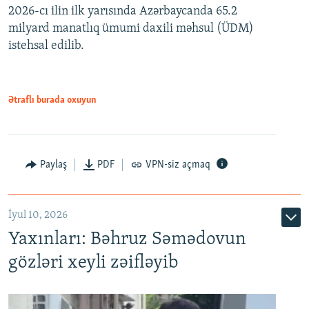
2026-cı ilin ilk yarısında Azərbaycanda 65.2
360p
milyard manatlıq ümumi daxili məhsul (ÜDM)
480p
Auto
240p
360p
480p
istehsal edilib.
720p
720p
1080p
1080p
Ətraflı burada oxuyun
Paylaş
PDF
VPN-siz açmaq
İyul 10, 2026
Yaxınları: Bəhruz Səmədovun
gözləri xeyli zəifləyib