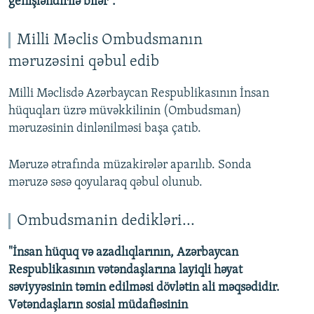
genişləndirilə bilər".
Milli Məclis Ombudsmanın
məruzəsini qəbul edib
Milli Məclisdə Azərbaycan Respublikasının İnsan
hüquqları üzrə müvəkkilinin (Ombudsman)
məruzəsinin dinlənilməsi başa çatıb.
Məruzə ətrafında müzakirələr aparılıb. Sonda
məruzə səsə qoyularaq qəbul olunub.
Ombudsmanin dedikləri...
"İnsan hüquq və azadlıqlarının, Azərbaycan
Respublikasının vətəndaşlarına layiqli həyat
səviyyəsinin təmin edilməsi dövlətin ali məqsədidir.
Vətəndaşların sosial müdafiəsinin