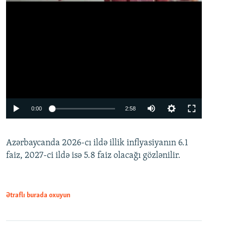
Auto
0:00
2:58
240p
Azərbaycanda 2026-cı ildə illik inflyasiyanın 6.1
360p
faiz, 2027-ci ildə isə 5.8 faiz olacağı gözlənilir.
480p
720p
1080p
Ətraflı burada oxuyun