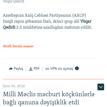
Vüqar Qədirli
Azərbaycan Xalq Cəbhəsi Partiyasının (AXCP)
İmişli rayon şöbəsinin fəalı, ikinci qrup əlil
Vüqar
Qədirli
2 il müddətinə azadlıqdan məhrum edilib.
Ətraflı burada oxuyun
Paylaş
PDF
VPN-siz açmaq
İyun 30, 2026
Milli Məclis məcburi köçkünlərlə
bağlı qanuna dəyişiklik etdi