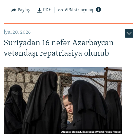
Paylaş
PDF
VPN-siz açmaq
İyul 20, 2026
Auto
240p
360p
480p
Suriyadan 16 nəfər Azərbaycan
720p
1080p
vətəndaşı repatriasiya olunub