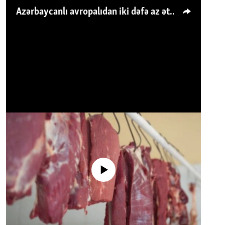
Azərbaycanlı avropalıdan iki dəfə az ət yeyir, amma... 'Qiymət artımı qaçılmazdır'
No media source currently available