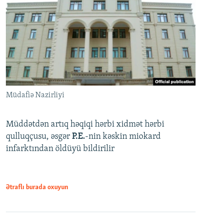
Müdafiə Nazirliyi
Müddətdən artıq həqiqi hərbi xidmət hərbi
qulluqçusu, əsgər
P.E.
-nin kəskin miokard
infarktından öldüyü bildirilir
Ətraflı burada oxuyun