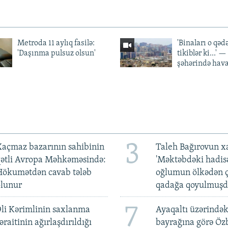
Metroda 11 aylıq fasilə:
'Binaları o qədə
'Daşınma pulsuz olsun'
tikiblər ki...' 
şəhərində hav
3
açmaz bazarının sahibinin
Taleh Bağırovun x
qətli Avropa Məhkəməsində:
'Məktəbdəki hadis
Hökumətdən cavab tələb
oğlumun ölkədən ç
olunur
qadağa qoyulmuşd
7
li Kərimlinin saxlanma
Ayaqaltı üzərindək
əraitinin ağırlaşdırıldığı
bayrağına görə Öz