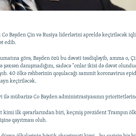
Co Bayden Çin və Rusiya liderlərini apreldə keçiriləcək iqli
t edib.
umatına görə, Bayden özü bu dəvəti təsdiqləyib, amma o, Çi
lə şəxsən danışmadığını, sadəcə "onlar ikisi də dəvət olunduql
yıb. 40 ölkə rəhbərinin qoşulacağı sammit koronavirus epi
ayn keçiriləcək.
yi ilə mübarizə Co Bayden administrasiyasının prioritetlərin
 kimi ilk qərarlarından biri, keçmiş prezident Trampın ölk
işinə qayıtması olub.