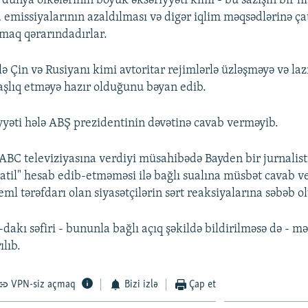
 dünya ölkələrinin böyük əksəriyyəti kimi - bu sazişin bir hi
 emissiyalarının azaldılması və digər iqlim məqsədlərinə 
maq qərarındadırlar.
lə Çin və Rusiyanı kimi avtoritar rejimlərlə üzləşməyə və l
şlıq etməyə hazır olduğunu bəyan edib.
yəti hələ ABŞ prezidentinin dəvətinə cavab verməyib.
ABC televiziyasına verdiyi müsahibədə Bayden bir jurnalist
qatil" hesab edib-etməməsi ilə bağlı sualına müsbət cavab v
eml tərəfdarı olan siyasətçilərin sərt reaksiyalarına səbəb o
akı səfiri - bununla bağlı açıq şəkildə bildirilməsə də - m
ılıb.
VPN-siz açmaq
Bizi izlə
Çap et