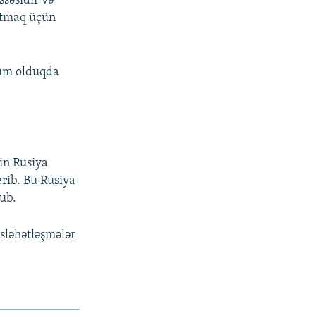
ssəsidir və
çatmaq üçün
azım olduqda
in Rusiya
erib. Bu Rusiya
lub.
əsləhətləşmələr