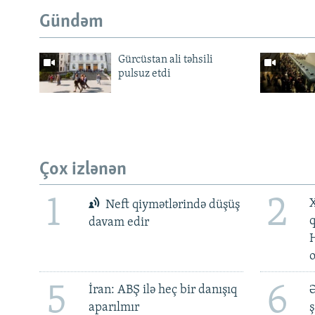
Gündəm
Gürcüstan ali təhsili
pulsuz etdi
Çox izlənən
1
2
X
Neft qiymətlərində düşüş
davam edir
5
6
İran: ABŞ ilə heç bir danışıq
Ə
aparılmır
ş