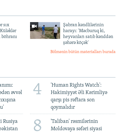
r sıx
Şabran kəndlilərinin
— Küləklər
harayı: 'Məcburuq ki,
a böhranı
heyvanları satıb kənddən
şəhərə köçək'
Bölmənin bütün materialları burada
4
anımı:
'Human Rights Watch':
ədən əvvəl
Hakimiyyət Əli Kərimliyə
ıxışına
qarşı pis rəftara son
u'
qoymalıdır
8
i Rusiya
'Taliban' rəsmilərinin
bəkistan
Moldovaya səfəri siyasi