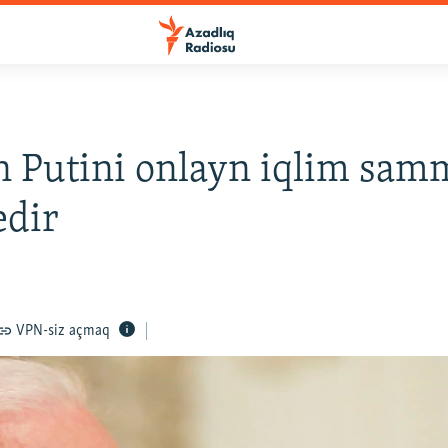
 Putini onlayn iqlim sam
edir
VPN-siz açmaq