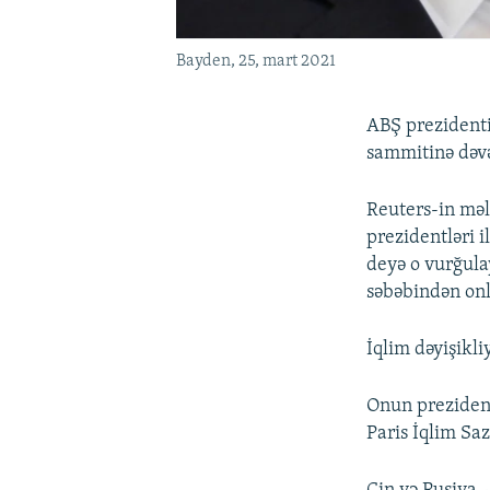
Bayden, 25, mart 2021
ABŞ prezidenti 
sammitinə dəvə
Reuters-in məl
prezidentləri i
deyə o vurğula
səbəbindən onl
İqlim dəyişikli
Onun prezident
Paris İqlim Saz