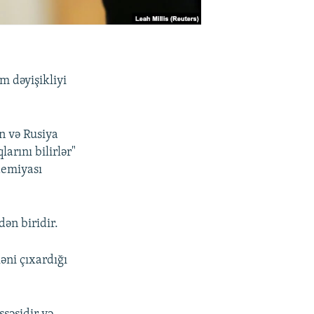
m dəyişikliyi
n və Rusiya
arını bilirlər"
demiyası
dən biridir.
əni çıxardığı