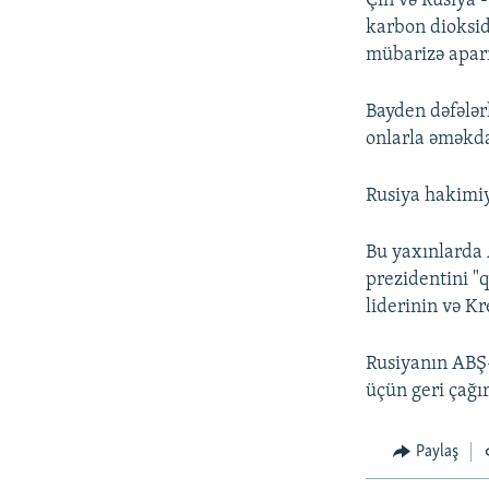
Çin və Rusiya -
karbon dioksid
mübarizə apar
Bayden dəfələr
onlarla əməkda
Rusiya hakimiy
Bu yaxınlarda 
prezidentini "
liderinin və Kr
Rusiyanın ABŞ-d
üçün geri çağır
Paylaş