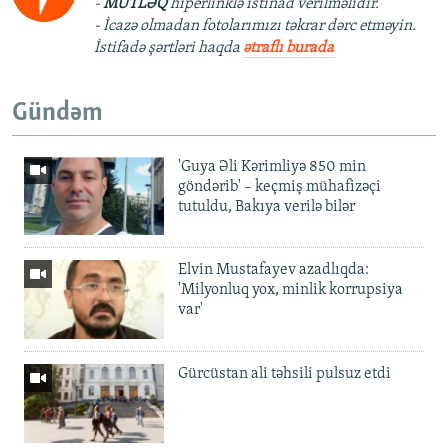
-
MÜTLƏQ
hiperlinklə istinad verilməlidir.
- İcazə olmadan fotolarımızı təkrar dərc etməyin.
İstifadə şərtləri haqda
ətraflı burada
Gündəm
'Guya Əli Kərimliyə 850 min
göndərib' – keçmiş mühafizəçi
tutuldu, Bakıya verilə bilər
Elvin Mustafayev azadlıqda:
'Milyonluq yox, minlik korrupsiya
var'
Gürcüstan ali təhsili pulsuz etdi