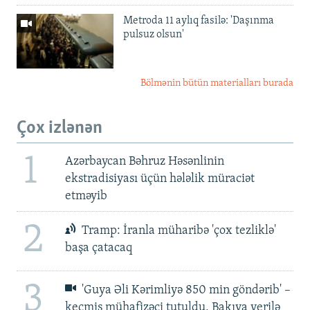
Metroda 11 aylıq fasilə: 'Daşınma
pulsuz olsun'
Bölmənin bütün materialları burada
Çox izlənən
1
Azərbaycan Bəhruz Həsənlinin
ekstradisiyası üçün hələlik müraciət
etməyib
2
Tramp: İranla müharibə 'çox tezliklə'
başa çatacaq
3
'Guya Əli Kərimliyə 850 min göndərib' –
keçmiş mühafizəçi tutuldu, Bakıya verilə