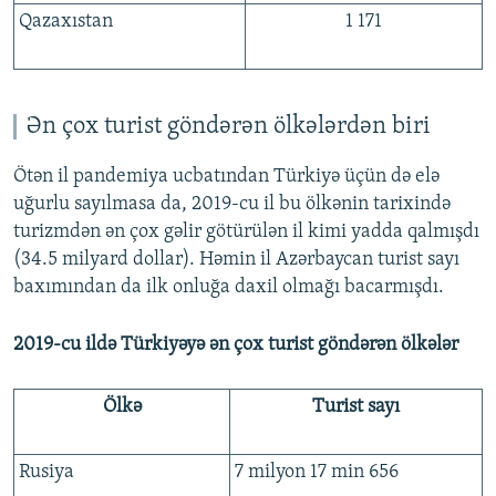
Qazaxıstan
1 171
Ən çox turist göndərən ölkələrdən biri
Ötən il pandemiya ucbatından Türkiyə üçün də elə
uğurlu sayılmasa da, 2019-cu il bu ölkənin tarixində
turizmdən ən çox gəlir götürülən il kimi yadda qalmışdı
(34.5 milyard dollar). Həmin il Azərbaycan turist sayı
baxımından da ilk onluğa daxil olmağı bacarmışdı.
2019-cu ildə Türkiyəyə ən çox turist göndərən ölkələr
Ölkə
Turist sayı
Rusiya
7 milyon 17 min 656