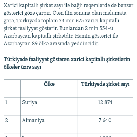
Xarici kapitallı şirkət sayı ilə bağlı rəqəmlərdə də bənzər
göstərici gözə çarpır. Ötən ilin sonuna olan məlumata
görə, Türkiyədə toplam 73 min 675 xarici kapitallı
şirkət fəaliyyət göstərir. Bunlardan 2 min 554-ü
Azərbaycan kapitallı şirkətdir. Həmin göstərici ilə
Azərbaycan 89 ölkə arasında yeddincidir.
Türkiyədə fəaliyyət göstərən xarici kapitallı şirkətlərin
ölkələr üzrə sayı
Ölkə
Türkiyədə şirkət sayı
1
Suriya
12 874
2
Almaniya
7 640