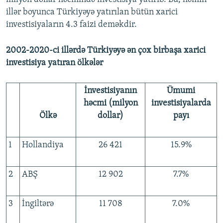
illər boyunca Türkiyəyə yatırılan bütün xarici
investisiyaların 4.3 faizi deməkdir.
2002-2020-ci illərdə Türkiyəyə ən çox birbaşa xarici
investisiya yatıran ölkələr
İnvestisiyanın
Ümumi
həcmi (milyon
investisiyalarda
Ölkə
dollar)
payı
1
Hollandiya
26 421
15.9%
2
ABŞ
12 902
7.7%
3
İngiltərə
11 708
7.0%