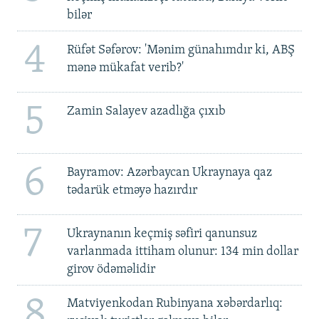
bilər
4
Rüfət Səfərov: 'Mənim günahımdır ki, ABŞ
mənə mükafat verib?'
5
Zamin Salayev azadlığa çıxıb
6
Bayramov: Azərbaycan Ukraynaya qaz
tədarük etməyə hazırdır
7
Ukraynanın keçmiş səfiri qanunsuz
varlanmada ittiham olunur: 134 min dollar
girov ödəməlidir
8
Matviyenkodan Rubinyana xəbərdarlıq: