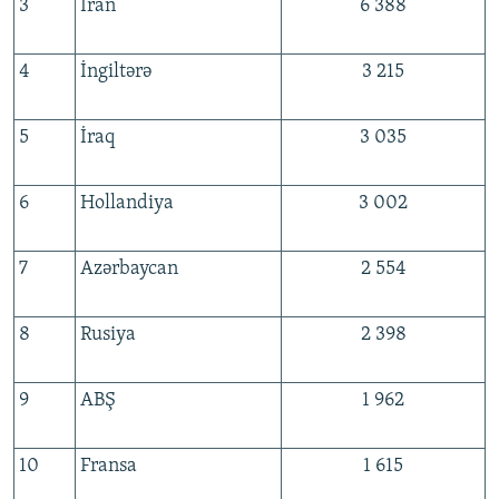
3
İran
6 388
4
İngiltərə
3 215
5
İraq
3 035
6
Hollandiya
3 002
7
Azərbaycan
2 554
8
Rusiya
2 398
9
ABŞ
1 962
10
Fransa
1 615