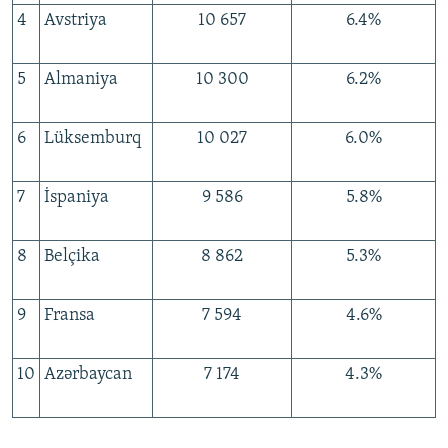
4
Avstriya
10 657
6.4%
5
Almaniya
10 300
6.2%
6
Lüksemburq
10 027
6.0%
7
İspaniya
9 586
5.8%
8
Belçika
8 862
5.3%
9
Fransa
7 594
4.6%
10
Azərbaycan
7 174
4.3%