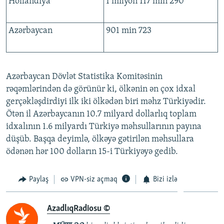
Hollandiya
1 milyon 117 min 290
Azərbaycan
901 min 723
Azərbaycan Dövlət Statistika Komitəsinin
rəqəmlərindən də görünür ki, ölkənin ən çox idxal
gerçəkləşdirdiyi ilk iki ölkədən biri məhz Türkiyədir.
Ötən il Azərbaycanın 10.7 milyard dollarlıq toplam
idxalının 1.6 milyardı Türkiyə məhsullarının payına
düşüb. Başqa deyimlə, ölkəyə gətirilən məhsullara
ödənən hər 100 dolların 15-i Türkiyəyə gedib.​
Paylaş
VPN-siz açmaq
Bizi izlə
AzadlıqRadiosu ©