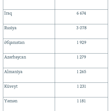
İraq
6 674
Rusiya
3 078
Əfqanıstan
1 929
Azərbaycan
1 279
Almaniya
1 265
Küveyt
1 231
Yəmən
1 181