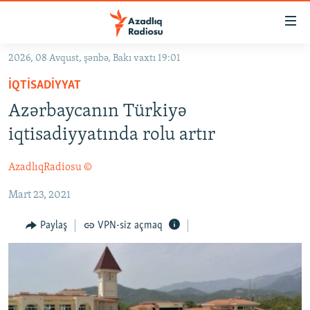
Keçid
linkləri
Əsas
2026, 08 Avqust, şənbə, Bakı vaxtı 19:01
məzmuna
GÜNDƏM
İQTISADIYYAT
qayıt
#İZAHLA
Əsas
Azərbaycanın Türkiyə
KORRUPSIOMETR
naviqasiyaya
iqtisadiyyatında rolu artır
qayıt
#ƏSLINDƏ
Axtarışa
AzadlıqRadiosu ©
FƏRQƏ BAX
keç
Mart 23, 2021
QANUNI DOĞRU
ARAŞDIRMA
Paylaş
VPN-siz açmaq
MULTIMEDIA
RADIO ARXIV
VIDEO
HAQQIMIZDA
FOTOQALEREYA
OXU ZALI