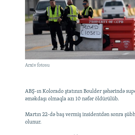
İNFOQRAFIKA
AZƏRBAYCAN ƏDƏBIYYATI KITABXANASI
MISSIYAMIZ
KARIKATURA
İSLAM VƏ DEMOKRATIYA
PEŞƏ ETIKASI VƏ JURNALISTIKA
STANDARTLARIMIZ
İZ - MƏDƏNIYYƏT PROQRAMI
MATERIALLARIMIZDAN ISTIFADƏ
AZADLIQRADIOSU MOBIL TELEFONUNUZDA
BIZIMLƏ ƏLAQƏ
XƏBƏR BÜLLETENLƏRIMIZ
Arxiv fotosu
ABŞ-ın Kolorado ştatının Boulder şəhərində supe
əməkdaşı olmaqla azı 10 nəfər öldürülüb.
Martın 22-də baş vermiş insidentdən sonra şübhə
olunur.