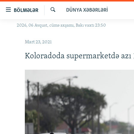
Keçid
DÜNYA XƏBƏRLƏRI
BÖLMƏLƏR
linkləri
Axtar
Əsas
2026, 06 Avqust, cümə axşamı, Bakı vaxtı 23:50
GÜNDƏM
məzmuna
#İZAHLA
qayıt
Mart 23, 2021
Əsas
KORRUPSIOMETR
naviqasiyaya
Koloradoda supermarketdə azı 
#ƏSLINDƏ
qayıt
Axtarışa
FƏRQƏ BAX
keç
QANUNI DOĞRU
ARAŞDIRMA
MULTIMEDIA
RADIO ARXIV
VIDEO
HAQQIMIZDA
FOTOQALEREYA
OXU ZALI