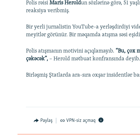
Polis rəisi
Maris Herold
un sözlərinə görə, 51 yaş
reaksiya veribmiş.
Bir yerli jurnalistin YouTube-a yerləşdirdiyi v
meyitlər görünür. Bir məqamda atışma səsi eşidil
Polis atışmanın motivini açıqlamayıb.
“Bu, çox 
çəkəcək”,
– Herold mətbuat konfransında deyib
Birləşmiş Ştatlarda ara-sıra oxşar insidentlər baş
Paylaş
VPN-siz açmaq