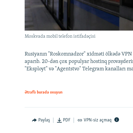
Moskvada mobil telefon istifadəçisi
Rusiyanın "Roskomnadzor" xidməti ölkədə VPN x
aparıb. 20-dən çox populyar hostinq provayderi
"Eksployt" və "Agentstvo" Telegram kanalları m
Ətraflı burada oxuyun
Paylaş
PDF
VPN-siz açmaq