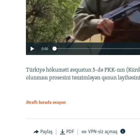
0:00
Türkiyə hökuməti avqustun 5-də PKK-nın (Kürdüs
olunması prosesini tənzimləyən qanun layihəsin
Ətraflı burada oxuyun
Auto
240p
720p
Paylaş
PDF
VPN-siz açmaq