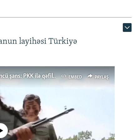
anun layihəsi Türkiyə
Türkiyənin dönüş nöqtəsi, ya Ərdoğana üçüncü şans: PKK ilə qəfil barışıq nə deməkdir?
EMBED
PAYLAŞ
currently available