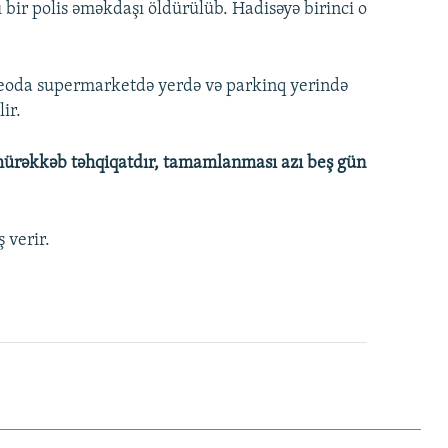
lı bir polis əməkdaşı öldürülüb. Hadisəyə birinci o
ideoda supermarketdə yerdə və parkinq yerində
ir.
mürəkkəb təhqiqatdır, tamamlanması azı beş gün
.
 verir.