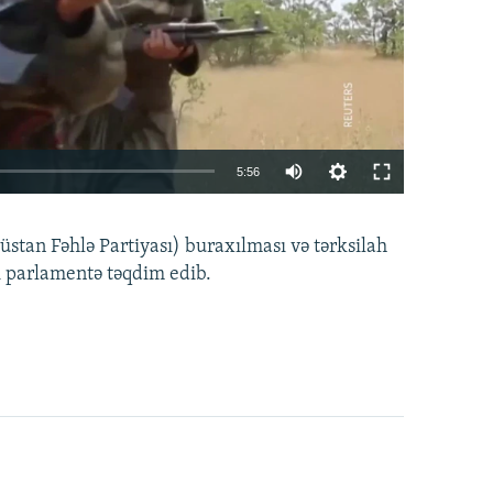
Auto
5:56
240p
EMBED
PAYLAŞ
tan Fəhlə Partiyası) buraxılması və tərksilah
360p
i parlamentə təqdim edib.
480p
720p
1080p
360p
480p
1080p