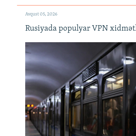
Avqust 05, 2026
Rusiyada populyar VPN xidmətl