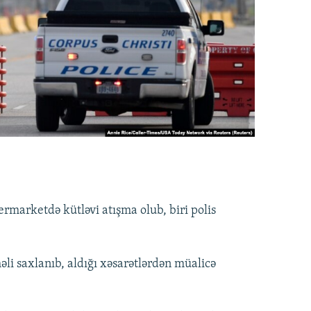
rmarketdə kütləvi atışma olub, biri polis
li saxlanıb, aldığı xəsarətlərdən müalicə