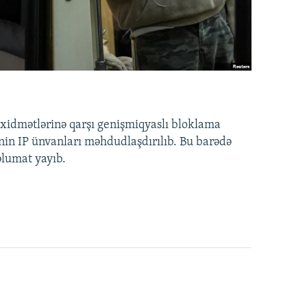
idmətlərinə qarşı genişmiqyaslı bloklama
nin IP ünvanları məhdudlaşdırılıb. Bu barədə
əlumat yayıb.