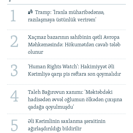
1
Tramp: 'İranla müharibədənsə,
razılaşmaya üstünlük verirəm'
2
Xaçmaz bazarının sahibinin qətli Avropa
Məhkəməsində: Hökumətdən cavab tələb
olunur
3
'Human Rights Watch': Hakimiyyət Əli
Kərimliyə qarşı pis rəftara son qoymalıdır
4
Taleh Bağırovun xanımı: 'Məktəbdəki
hadisədən əvvəl oğlumun ölkədən çıxışına
qadağa qoyulmuşdu'
5
Əli Kərimlinin saxlanma şəraitinin
ağırlaşdırıldığı bildirilir