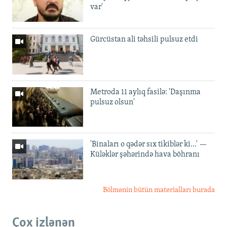
var'
Gürcüstan ali təhsili pulsuz etdi
Metroda 11 aylıq fasilə: 'Daşınma
pulsuz olsun'
'Binaları o qədər sıx tikiblər ki...' —
Küləklər şəhərində hava böhranı
Bölmənin bütün materialları burada
Çox izlənən