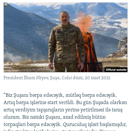
Prezident İlham Əliyev, Şuşa, Cıdır düzü, 20 mart 2021
“Biz Şuşanı bərpa edəcəyik, mütləq bərpa edəcəyik.
Artıq bərpa işlərinə start verildi. Bu gün Şuşada olarkən
artıq verdiyim tapşırıqların yerinə yetirilməsi ilə tanış
oluram. Biz nəinki Şuşanı, azad edilmiş bütün
torpaqları bərpa edəcəyik. Quruculuq işləri başlamışdır,