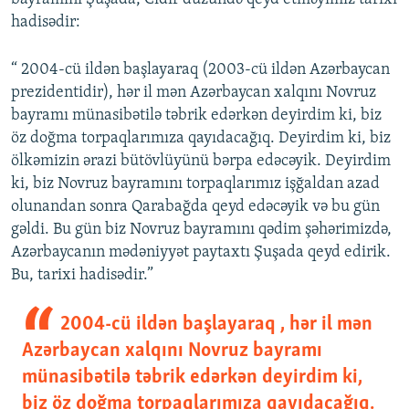
hadisədir:
“ 2004-cü ildən başlayaraq (2003-cü ildən Azərbaycan
prezidentidir), hər il mən Azərbaycan xalqını Novruz
bayramı münasibətilə təbrik edərkən deyirdim ki, biz
öz doğma torpaqlarımıza qayıdacağıq. Deyirdim ki, biz
ölkəmizin ərazi bütövlüyünü bərpa edəcəyik. Deyirdim
ki, biz Novruz bayramını torpaqlarımız işğaldan azad
olunandan sonra Qarabağda qeyd edəcəyik və bu gün
gəldi. Bu gün biz Novruz bayramını qədim şəhərimizdə,
Azərbaycanın mədəniyyət paytaxtı Şuşada qeyd edirik.
Bu, tarixi hadisədir.”
2004-cü ildən başlayaraq , hər il mən
Azərbaycan xalqını Novruz bayramı
münasibətilə təbrik edərkən deyirdim ki,
biz öz doğma torpaqlarımıza qayıdacağıq.