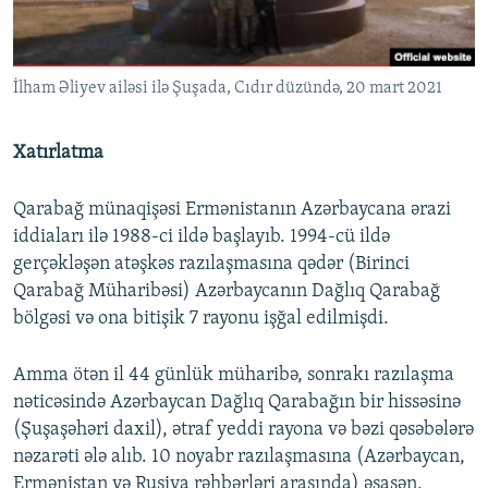
İlham Əliyev ailəsi ilə Şuşada, Cıdır düzündə, 20 mart 2021
Xatırlatma
Qarabağ münaqişəsi Ermənistanın Azərbaycana ərazi
iddiaları ilə 1988-ci ildə başlayıb. 1994-cü ildə
gerçəkləşən atəşkəs razılaşmasına qədər (Birinci
Qarabağ Müharibəsi) Azərbaycanın Dağlıq Qarabağ
bölgəsi və ona bitişik 7 rayonu işğal edilmişdi.
Amma ötən il 44 günlük müharibə, sonrakı razılaşma
nəticəsində Azərbaycan Dağlıq Qarabağın bir hissəsinə
(Şuşaşəhəri daxil), ətraf yeddi rayona və bəzi qəsəbələrə
nəzarəti ələ alıb. 10 noyabr razılaşmasına (Azərbaycan,
Ermənistan və Rusiya rəhbərləri arasında) əsasən,