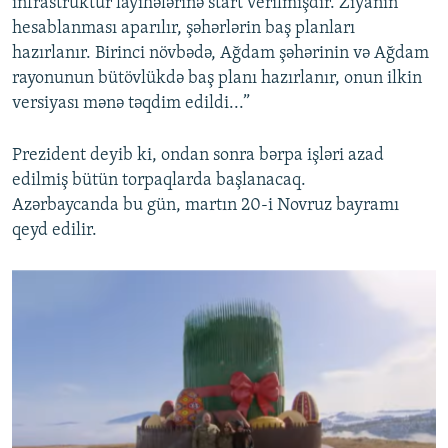
infrastruktur layihələrinə start verilmişdir. Ziyanın
hesablanması aparılır, şəhərlərin baş planları
hazırlanır. Birinci növbədə, Ağdam şəhərinin və Ağdam
rayonunun bütövlükdə baş planı hazırlanır, onun ilkin
versiyası mənə təqdim edildi...”
Prezident deyib ki, ondan sonra bərpa işləri azad
edilmiş bütün torpaqlarda başlanacaq.
Azərbaycanda bu gün, martın 20-i Novruz bayramı
qeyd edilir.