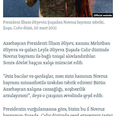
İNFOQRAFIKA
AZƏRBAYCAN ƏDƏBIYYATI KITABXANASI
MISSIYAMIZ
BIZI IZLƏ
KARIKATURA
İSLAM VƏ DEMOKRATIYA
PEŞƏ ETIKASI VƏ JURNALISTIKA STANDARTLARIMIZ
Prezident İlham Əliyevin Şuşadan Novruz bayramı təbriki,
İZ - MƏDƏNIYYƏT PROQRAMI
MATERIALLARIMIZDAN ISTIFADƏ
Şuşa, Cıdır düzü, 20 mart 2021
AZADLIQRADIOSU MOBIL TELEFONUNUZDA
RFE/RL-in bütün saytları
BIZIMLƏ ƏLAQƏ
Azərbaycan Prezidenti İlham Əliyev, xanımı Mehriban
Əliyeva və qızları Leyla Əliyeva Şuşada Cıdır düzündə
XƏBƏR BÜLLETENLƏRIMIZ
Novruz bayramı ilə bağlı tonqal alovlandırıblar.
Sonra dövlət başçısı xalqa müraciət edib.
“Əziz bacılar və qardaşlar, mən sizin hamınızı Novruz
bayramı münasibətilə ürəkdən təbrik edirəm! Bütün
Azərbaycan xalqına cansağlığı, xoşbəxtlik
arzulayıram!”, deyə o çıxışının əvvəlində qeyd edib.
Prezidentin vurğulamasına görə, bizim bu il Novruz
bayramını Şuşada, Cıdır düzündə qeyd etməyimiz tarixi