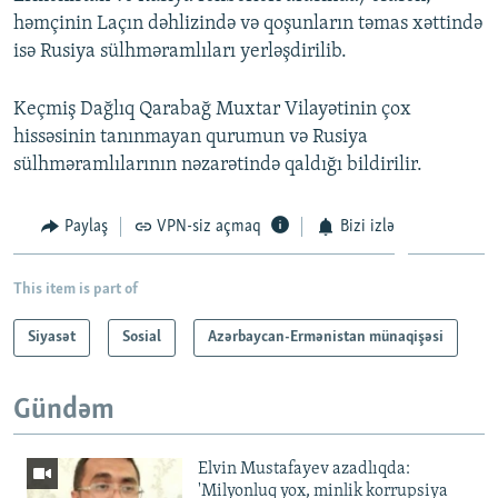
həmçinin Laçın dəhlizində və qoşunların təmas xəttində
isə Rusiya sülhməramlıları yerləşdirilib.
Keçmiş Dağlıq Qarabağ Muxtar Vilayətinin çox
hissəsinin tanınmayan qurumun və Rusiya
sülhməramlılarının nəzarətində qaldığı bildirilir.
Paylaş
VPN-siz açmaq
Bizi izlə
This item is part of
Siyasət
Sosial
Azərbaycan-Ermənistan münaqişəsi
Gündəm
Elvin Mustafayev azadlıqda:
'Milyonluq yox, minlik korrupsiya