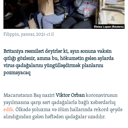
İNFOQRAFIKA
AZƏRBAYCAN ƏDƏBIYYATI KITABXANASI
MISSIYAMIZ
BIZI IZLƏ
KARIKATURA
İSLAM VƏ DEMOKRATIYA
PEŞƏ ETIKASI VƏ JURNALISTIKA STANDARTLARIMIZ
İZ - MƏDƏNIYYƏT PROQRAMI
MATERIALLARIMIZDAN ISTIFADƏ
Filippin, yanvar, 2021-ci il
AZADLIQRADIOSU MOBIL TELEFONUNUZDA
RFE/RL-in bütün saytları
BIZIMLƏ ƏLAQƏ
Britaniya rəsmiləri deyirlər ki, ayın sonuna vaksin
XƏBƏR BÜLLETENLƏRIMIZ
qıtlığı gözlənir, amma bu, hökumətin gələn aylarda
virus qadağalarını yüngülləşdirmək planlarını
pozmayacaq
Macarıstanın Baş naziri
Viktor Orban
koronavirusun
yayılmasına qarşı sərt qadağalarla bağlı xəbərdarlıq
edib
. Ölkədə yoluxma və ölüm hallarında rekord qeydə
alındığından gələn həftədən qadağalar uzadılır.