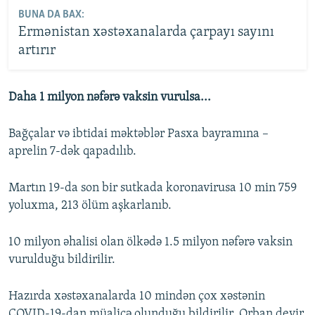
BUNA DA BAX:
Ermənistan xəstəxanalarda çarpayı sayını
artırır
Daha 1 milyon nəfərə vaksin vurulsa...
Bağçalar və ibtidai məktəblər Pasxa bayramına –
aprelin 7-dək qapadılıb.
Martın 19-da son bir sutkada koronavirusa 10 min 759
yoluxma, 213 ölüm aşkarlanıb.
10 milyon əhalisi olan ölkədə 1.5 milyon nəfərə vaksin
vurulduğu bildirilir.
Hazırda xəstəxanalarda 10 mindən çox xəstənin
COVID-19-dan müalicə olunduğu bildirilir. Orban deyir