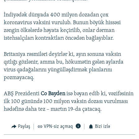
İndiyədək dünyada 400 milyon dozadan çox
koronavirus vaksini vurulub. Bunun böyük hissəsi
zəngin ölkələrdə həyata keçirilib, onlar dərman
istehsalçıları kontraktları öncədən bağlayıblar.
Britaniya rəsmiləri deyirlər ki, ayın sonuna vaksin
qıtlığı gözlənir, amma bu, hökumətin gələn aylarda
virus qadağalarını yüngülləşdirmək planlarını
pozmayacaq.
ABŞ Prezidenti
Co Bayden
isə bəyan edib ki, vəzifəsinin
ilk 100 günündə 100 milyon vaksin dozası vurulması
hədəfinə daha tez – martın 19-da çatacaq.
Paylaş
VPN-siz açmaq
Bizi izlə