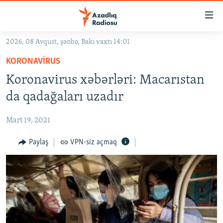
Keçid
linkləri
Əsas
2026, 08 Avqust, şənbə, Bakı vaxtı 14:01
məzmuna
GÜNDƏM
KORONAVIRUS
qayıt
#İZAHLA
Əsas
Koronavirus xəbərləri: Macarıstan
KORRUPSIOMETR
naviqasiyaya
da qadağaları uzadır
qayıt
#ƏSLINDƏ
Axtarışa
Mart 19, 2021
FƏRQƏ BAX
keç
QANUNI DOĞRU
Paylaş
VPN-siz açmaq
ARAŞDIRMA
MULTIMEDIA
RADIO ARXIV
VIDEO
HAQQIMIZDA
FOTOQALEREYA
OXU ZALI