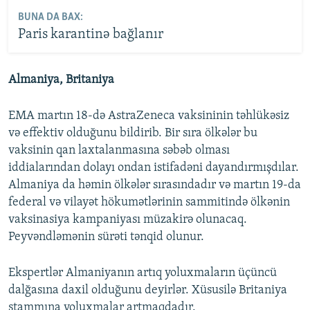
BUNA DA BAX:
Paris karantinə bağlanır
Almaniya, Britaniya
EMA martın 18-də AstraZeneca vaksininin təhlükəsiz
və effektiv olduğunu bildirib. Bir sıra ölkələr bu
vaksinin qan laxtalanmasına səbəb olması
iddialarından dolayı ondan istifadəni dayandırmışdılar.
Almaniya da həmin ölkələr sırasındadır və martın 19-da
federal və vilayət hökumətlərinin sammitində ölkənin
vaksinasiya kampaniyası müzakirə olunacaq.
Peyvəndləmənin sürəti tənqid olunur.
Ekspertlər Almaniyanın artıq yoluxmaların üçüncü
dalğasına daxil olduğunu deyirlər. Xüsusilə Britaniya
ştammına yoluxmalar artmaqdadır.