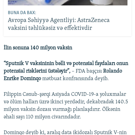
BUNA DA BAX:
Avropa Səhiyyə Agentliyi: AstraZeneca
vaksini təhlükəsiz və effektivdir
İlin sonuna 140 milyon vaksin
“Sputnik V vaksininin bəlli və potensial faydaları onun
potensial risklərini üstələyir”,
– FDA başçısı
Rolando
Enrike Dominqo
mətbuat konfransında deyib.
Filippin Cənub-şərqi Asiyada COVID-19-a yoluxmalar
və ölüm halları üzrə ikinci yerdədir, dekabradək 140.5
milyon vaksin dozası vurmağı planlaşdırır. Ölkənin
əhali sayı 110 milyon civarındadır.
Dominqo deyib ki, aralıq data ikidozalı Sputnik V-nin