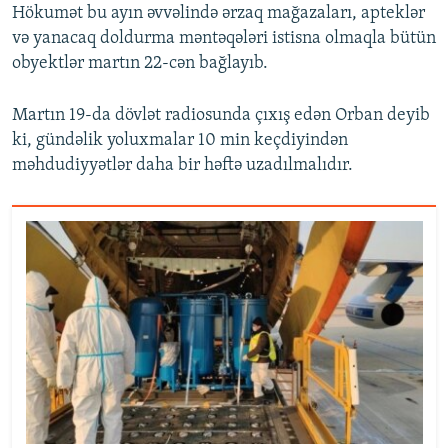
Hökumət bu ayın əvvəlində ərzaq mağazaları, apteklər
və yanacaq doldurma məntəqələri istisna olmaqla bütün
obyektlər martın 22-cən bağlayıb.
Martın 19-da dövlət radiosunda çıxış edən Orban deyib
ki, gündəlik yoluxmalar 10 min keçdiyindən
məhdudiyyətlər daha bir həftə uzadılmalıdır.