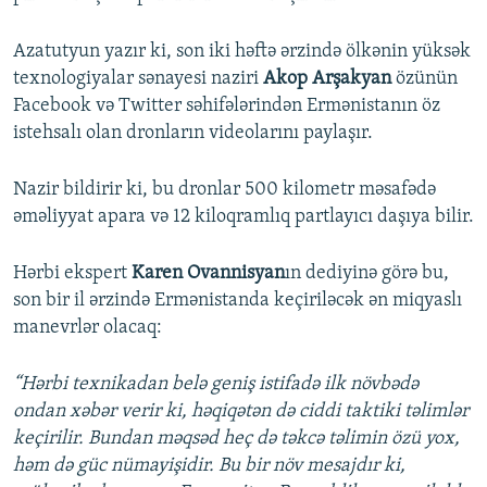
Azatutyun yazır ki, son iki həftə ərzində ölkənin yüksək
texnologiyalar sənayesi naziri
Akop Arşakyan
özünün
Facebook və Twitter səhifələrindən Ermənistanın öz
istehsalı olan dronların videolarını paylaşır.
Nazir bildirir ki, bu dronlar 500 kilometr məsafədə
əməliyyat apara və 12 kiloqramlıq partlayıcı daşıya bilir.
Hərbi ekspert
Karen Ovannisyan
ın dediyinə görə bu,
son bir il ərzində Ermənistanda keçiriləcək ən miqyaslı
manevrlər olacaq:
“Hərbi texnikadan belə geniş istifadə ilk növbədə
ondan xəbər verir ki, həqiqətən də ciddi taktiki təlimlər
keçirilir. Bundan məqsəd heç də təkcə təlimin özü yox,
həm də güc nümayişidir. Bu bir növ mesajdır ki,