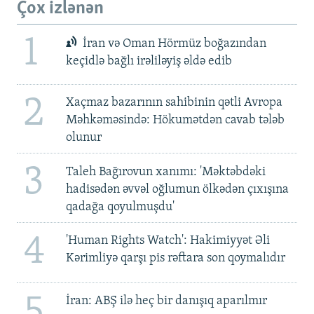
Çox izlənən
1
İran və Oman Hörmüz boğazından
keçidlə bağlı irəliləyiş əldə edib
2
Xaçmaz bazarının sahibinin qətli Avropa
Məhkəməsində: Hökumətdən cavab tələb
olunur
3
Taleh Bağırovun xanımı: 'Məktəbdəki
hadisədən əvvəl oğlumun ölkədən çıxışına
qadağa qoyulmuşdu'
4
'Human Rights Watch': Hakimiyyət Əli
Kərimliyə qarşı pis rəftara son qoymalıdır
5
İran: ABŞ ilə heç bir danışıq aparılmır