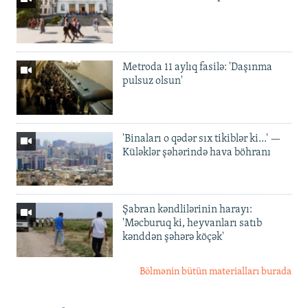
Metroda 11 aylıq fasilə: 'Daşınma
pulsuz olsun'
'Binaları o qədər sıx tikiblər ki...' —
Küləklər şəhərində hava böhranı
Şabran kəndlilərinin harayı:
'Məcburuq ki, heyvanları satıb
kənddən şəhərə köçək'
Bölmənin bütün materialları burada