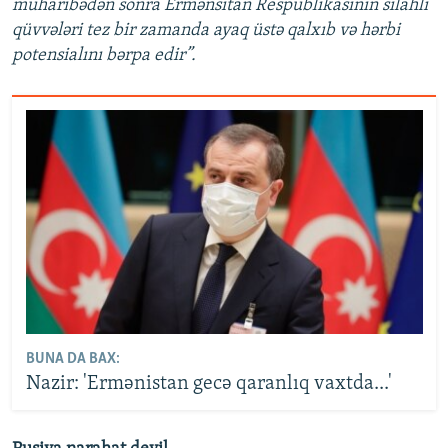
müharibədən sonra Ermənsitan Respublikasının silahlı
qüvvələri tez bir zamanda ayaq üstə qalxıb və hərbi
potensialını bərpa edir”.
BUNA DA BAX:
Nazir: 'Ermənistan gecə qaranlıq vaxtda...'