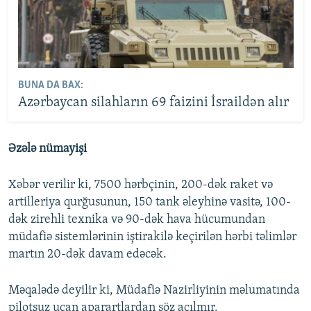
BUNA DA BAX:
Azərbaycan silahların 69 faizini İsraildən alır
Əzələ nümayişi
Xəbər verilir ki, 7500 hərbçinin, 200-dək raket və
artilleriya qurğusunun, 150 tank əleyhinə vasitə, 100-
dək zirehli texnika və 90-dək hava hücumundan
müdafiə sistemlərinin iştirakilə keçirilən hərbi təlimlər
martın 20-dək davam edəcək.
Məqalədə deyilir ki, Müdafiə Nazirliyinin məlumatında
pilotsuz uçan aparartlardan söz açılmır.