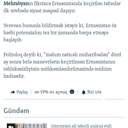
Mehrabyan
ın fikrincə Ermənistanda keçirilən təlimlər
ilk növbədə siyasi məqsəd daşıyır.
Yerevan bununla bildirmək istəyir ki, Ermənistan öz
hərbi potensialını tez bir zamanda bərpa etməyə
başlayıb.
Politoloq deyib ki, “məlum nəticəli müharibədən” dörd
ay sonra belə manevrlərin keçirilməsi Ermənistanın
təhlükəsizliyinin möhkəmləndirilməsində mühüm
hadisədir.
Paylaş
VPN-siz açmaq
Bizi izlə
Gündəm
Gürcüstan ali təhsili pulsuz etdi