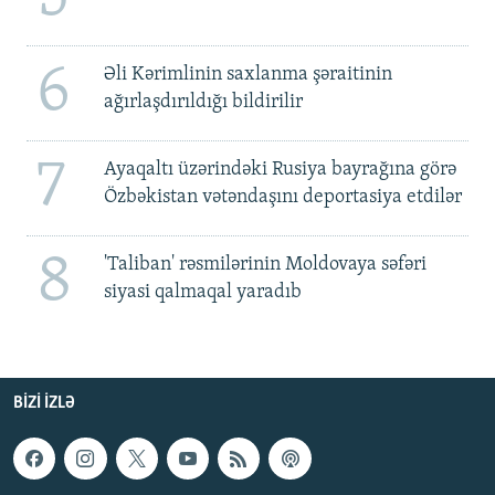
6
Əli Kərimlinin saxlanma şəraitinin
ağırlaşdırıldığı bildirilir
7
Ayaqaltı üzərindəki Rusiya bayrağına görə
Özbəkistan vətəndaşını deportasiya etdilər
8
'Taliban' rəsmilərinin Moldovaya səfəri
siyasi qalmaqal yaradıb
BIZI IZLƏ