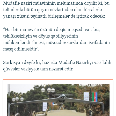
Müdafiə naziri müavininin məlumatında deyilir ki, bu
təlimlərdə bütün qoşun növlərindən olan hissələrlə
yanaşı xüsusi təyinatlı birləşmələr də iştirak edəcək:
“Hər bir manevrin özünün dəqiq məqsədi var: bu,
təhlükəsizliyin və döyüş qabiliyyətinin
möhkəmləndirilməsi, mövcud resurslardan isrifadənin
məşq edilməsidir”.
Sarkisyan deyib ki, hazırda Müdafiə Nazirliyi və silahlı
qüvvələr vəziyyətə tam nəzarət edir.