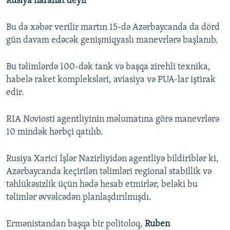
Rusiya narahat deyil
Bu da xəbər verilir martın 15-də Azərbaycanda da dörd
gün davam edəcək genişmiqyaslı manevrlərə başlanıb.
Bu təlimlərdə 100-dək tank və başqa zirehli texnika,
habelə raket kompleksləri, aviasiya və PUA-lar iştirak
edir.
RIA Noviosti agentliyinin məlumatına görə manevrlərə
10 mindək hərbçi qatılıb.
Rusiya Xarici İşlər Nazirliyidən agentliyə bildiriblər ki,
Azərbaycanda keçirilən təlimləri regional stabillik və
təhlükəsizlik üçün hədə hesab etmirlər, beləki bu
təlimlər əvvəlcədən planlaşdırılmışdı.
Ermənistandan başqa bir politoloq,
Ruben