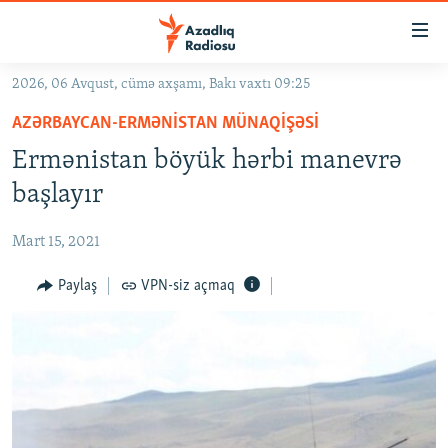
Keçid
linkləri
Əsas
2026, 06 Avqust, cümə axşamı, Bakı vaxtı 09:25
məzmuna
GÜNDƏM
AZƏRBAYCAN-ERMƏNISTAN MÜNAQIŞƏSI
qayıt
#İZAHLA
Əsas
Ermənistan böyük hərbi manevrə
KORRUPSIOMETR
naviqasiyaya
başlayır
qayıt
#ƏSLINDƏ
Axtarışa
Mart 15, 2021
FƏRQƏ BAX
keç
QANUNI DOĞRU
Paylaş
VPN-siz açmaq
ARAŞDIRMA
MULTIMEDIA
RADIO ARXIV
VIDEO
HAQQIMIZDA
FOTOQALEREYA
OXU ZALI