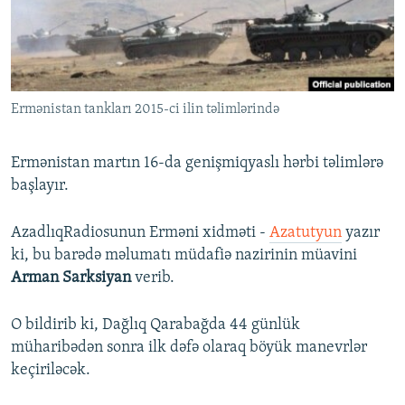
İNFOQRAFIKA
AZƏRBAYCAN ƏDƏBIYYATI KITABXANASI
MISSIYAMIZ
BIZI IZLƏ
KARIKATURA
İSLAM VƏ DEMOKRATIYA
PEŞƏ ETIKASI VƏ JURNALISTIKA STANDARTLARIMIZ
İZ - MƏDƏNIYYƏT PROQRAMI
MATERIALLARIMIZDAN ISTIFADƏ
Ermənistan tankları 2015-ci ilin təlimlərində
AZADLIQRADIOSU MOBIL TELEFONUNUZDA
RFE/RL-in bütün saytları
BIZIMLƏ ƏLAQƏ
Ermənistan martın 16-da genişmiqyaslı hərbi təlimlərə
XƏBƏR BÜLLETENLƏRIMIZ
başlayır.
AzadlıqRadiosunun Erməni xidməti -
Azatutyun
yazır
ki, bu barədə məlumatı müdafiə nazirinin müavini
Arman Sarksiyan
verib.
O bildirib ki, Dağlıq Qarabağda 44 günlük
müharibədən sonra ilk dəfə olaraq böyük manevrlər
keçiriləcək.