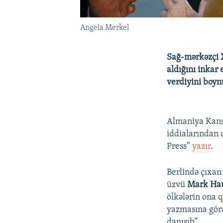
Angela Merkel
Sağ-mərkəzçi 
aldığını inkar
verdiyini boyn
Almaniya Kans
iddialarından 
Press”
yazır
.
Berlində çıxan
üzvü
Mark Ha
ölkələrin ona 
yazmasına görə,
danışıb”.