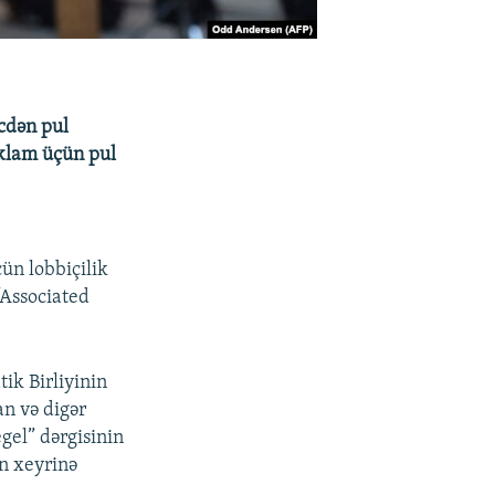
cdən pul
eklam üçün pul
ün lobbiçilik
“Associated
ik Birliyinin
n və digər
gel” dərgisinin
in xeyrinə