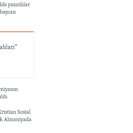
ldə yazırdılar
rbaycan
ahları”
emiyanın
lıb.
ristian Sosial
lok Almaniyada