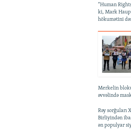
“Human Rights W
ki, Mark Haupt
hökumətini dəs
Merkelin bloku
əvvəlində mask
Rəy sorğuları X
Birliyindən ib
ən populyar si