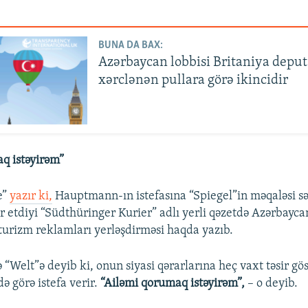
BUNA DA BAX:
Azərbaycan lobbisi Britaniya deput
xərclənən pullara görə ikincidir
q istəyirəm”
e”
yazır ki,
Hauptmann-ın istefasına “Spiegel”in məqaləsi sə
r etdiyi “Südthüringer Kurier” adlı yerli qəzetdə Azərbayca
urizm reklamları yerləşdirməsi haqda yazıb.
“Welt”ə deyib ki, onun siyasi qərarlarına heç vaxt təsir gö
də görə istefa verir.
“Ailəmi qorumaq istəyirəm”,
– o deyib.