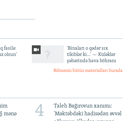
q fasilə:
'Binaları o qədər sıx
z olsun'
tikiblər ki...' — Küləklər
şəhərində hava böhranı
Bölmənin bütün materialları burada
4
ənim
Taleh Bağırovun xanımı:
BŞ mənə
'Məktəbdəki hadisədən əvvəl
oğlumun ölkədən çıxışına
qadağa qoyulmuşdu'