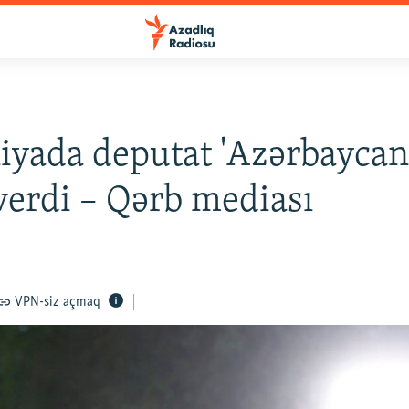
yada deputat 'Azərbaycan
 verdi – Qərb mediası
VPN-siz açmaq