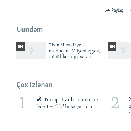
Paylaş
Gündəm
Elvin Mustafayev
azadlıqda: 'Milyonluq yox,
minlik korrupsiya var'
BIZI IZLƏ
Çox izlənən
1
2
X
RFE/RL-in bütün saytları
Tramp: İranla müharibə
'çox tezliklə' başa çatacaq