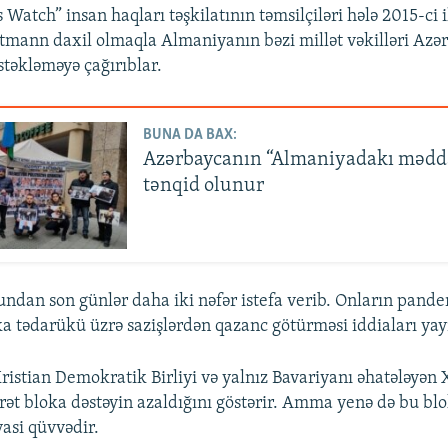
atch” insan haqları təşkilatının təmsilçiləri hələ 2015-ci i
mann daxil olmaqla Almaniyanın bəzi millət vəkilləri Azə
təkləməyə çağırıblar.
BUNA DA BAX:
Azərbaycanın “Almaniyadakı mədd
tənqid olunur
ndan son günlər daha iki nəfər istefa verib. Onların pand
a tədarükü üzrə sazişlərdən qazanc götürməsi iddiaları yayı
ristian Demokratik Birliyi və yalnız Bavariyanı əhatələyən X
arət bloka dəstəyin azaldığını göstərir. Amma yenə də bu b
yasi qüvvədir.