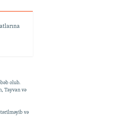
atlarına
bəb olub.
n, Tayvan və
stərilməyib və