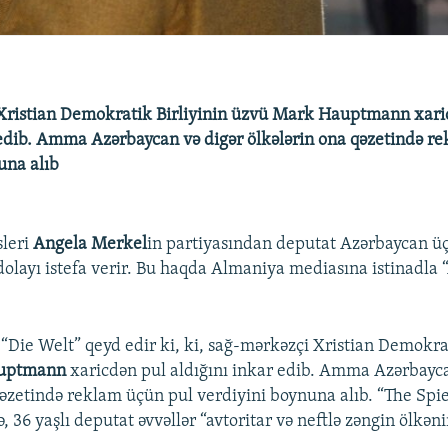
Xristian Demokratik Birliyinin üzvü Mark Hauptmann xari
 edib. Amma Azərbaycan və digər ölkələrin ona qəzetində r
una alıb
leri
Angela Merkel
in partiyasından deputat Azərbaycan üç
dolayı istefa verir. Bu haqda Almaniya mediasına istinadla 
 “Die Welt” qeyd edir ki, ki, sağ-mərkəzçi Xristian Demokrat
uptmann
xaricdən pul aldığını inkar edib. Amma Azərbayca
qəzetində reklam üçün pul verdiyini boynuna alıb. “The Spie
 36 yaşlı deputat əvvəllər “avtoritar və neftlə zəngin ölkən