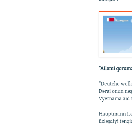
“Ailəmi qoruma
“Deutche well
Dərgi onun nəş
Vyetnama aid t
Hauptmann isə 
üzləşdiyi tənqi