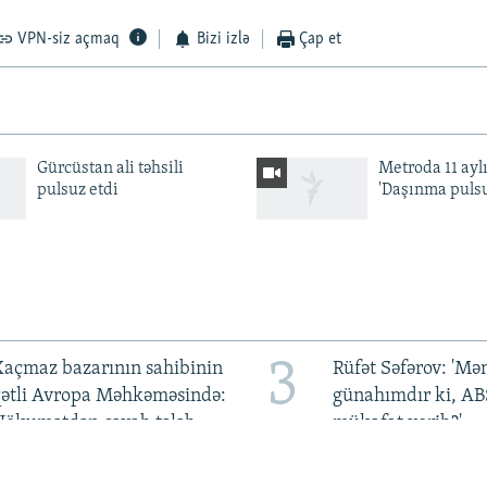
VPN-siz açmaq
Bizi izlə
Çap et
Gürcüstan ali təhsili
Metroda 11 aylı
pulsuz etdi
'Daşınma pulsu
3
açmaz bazarının sahibinin
Rüfət Səfərov: 'M
qətli Avropa Məhkəməsində:
günahımdır ki, A
Hökumətdən cavab tələb
mükafat verib?'
olunur