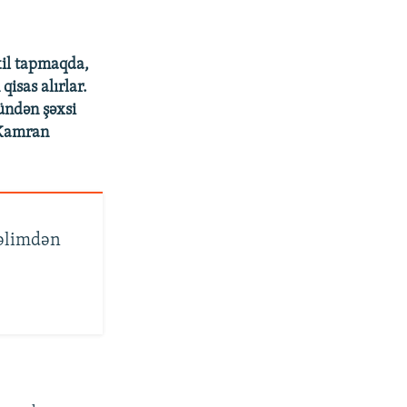
kil tapmaqda,
sas alırlar.
ündən şəxsi
r Kamran
 əlimdən