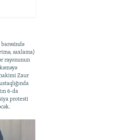
 barəsində
 etmə, saxlama)
zər rayonunun
hkəməyə
 hakimi Zaur
ustaqlığında
tın 6-da
iya protesti
əcək.