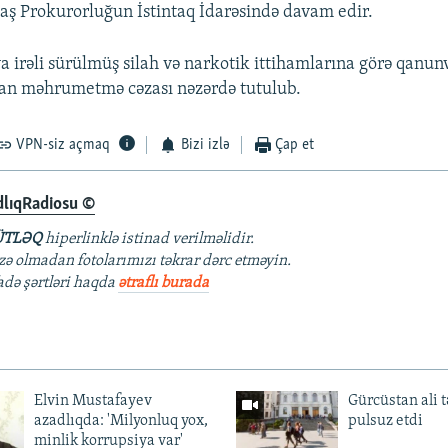
aş Prokurorluğun İstintaq İdarəsində davam edir.
rəli sürülmüş silah və narkotik ittihamlarına görə qanunve
dan məhrumetmə cəzası nəzərdə tutulub.
VPN-siz açmaq
Bizi izlə
Çap et
dlıqRadiosu ©
TLƏQ
hiperlinklə istinad verilməlidir.
azə olmadan fotolarımızı təkrar dərc etməyin.
fadə şərtləri haqda
ətraflı burada
Elvin Mustafayev
Gürcüstan ali t
azadlıqda: 'Milyonluq yox,
pulsuz etdi
minlik korrupsiya var'