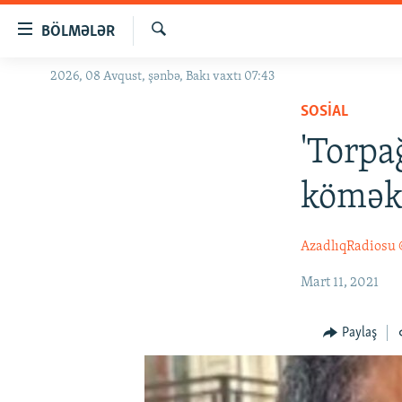
Keçid
BÖLMƏLƏR
linkləri
Axtar
Əsas
2026, 08 Avqust, şənbə, Bakı vaxtı 07:43
GÜNDƏM
məzmuna
SOSIAL
#İZAHLA
qayıt
Əsas
'Torpa
KORRUPSIOMETR
naviqasiyaya
#ƏSLINDƏ
qayıt
kömək 
Axtarışa
FƏRQƏ BAX
keç
QANUNI DOĞRU
AzadlıqRadiosu
ARAŞDIRMA
Mart 11, 2021
MULTIMEDIA
Paylaş
RADIO ARXIV
VIDEO
HAQQIMIZDA
FOTOQALEREYA
OXU ZALI