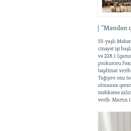
"Məndən qi
55-yaşlı Məhəm
cinayət işi ba
və 228.1 (qanu
prokuroru Fəxr
təqdimat veri
Tağıyev onu t
olmasına qərar
məhkəmə zalınd
verib. Martın 