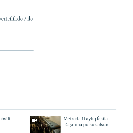
ricilikdə 7 ilə
əhsili
Metroda 11 aylıq fasilə:
'Daşınma pulsuz olsun'