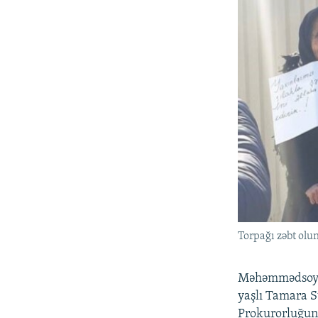
Torpağı zəbt olu
Məhəmmədsoy ma
yaşlı Tamara S
Prokurorluğun S