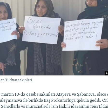
nan Türkan sakinləri
rtın 10-da qəsəbə sakinləri Atayeva və Şabanova, eləcə d
üleymanova ilə birlikdə Baş Prokurorluğa qəbula gedib. Onl
ənədlərlə və müraciətlərlə işin təşkili idarəsinin rəisi Eld