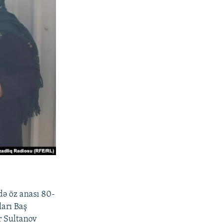
ə öz anası 80-
arı Baş
ar Sultanov