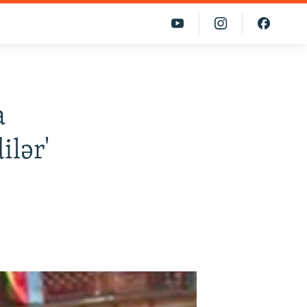
a
ilər'