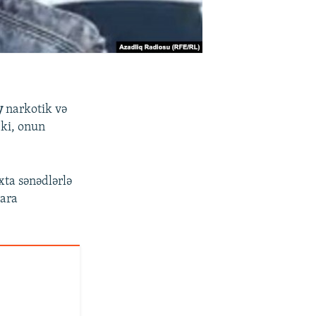
y
narkotik və
 ki, onun
xta sənədlərlə
mara