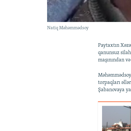
Natiq Məhəmmədsoy
Paytaxtın Xəz
qanunsuz silah
maşınından və 
Məhəmmədsoy is
torpaqları əll
Şabanovaya yar