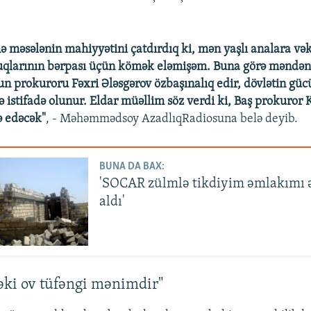
ə məsələnin mahiyyətini çatdırdıq ki, mən yaşlı analara və
larının bərpası üçün kömək eləmişəm. Buna görə məndən qi
n prokuroru Fəxri Ələsgərov özbaşınalıq edir, dövlətin güc
ə istifadə olunur. Eldar müəllim söz verdi ki, Baş prokuro
ə edəcək"
, - Məhəmmədsoy AzadlıqRadiosuna belə deyib.
BUNA DA BAX:
'SOCAR zülmlə tikdiyim əmlakımı
aldı'
əki ov tüfəngi mənimdir"