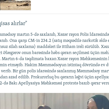
sas alırlar"
mədsoy martın 5-də saxlanıb, Xəzər rayon Polis İdarəsində
şlanıb. Ona qarşı CM-in 234.2 (satış məqsədilə narkotik əldə
nsuz silah saxlama) maddələri ilə ittiham irəli sürülüb. Xə
i Ələsgərov onun barəsində həbs qərarı seçilməsi üçün mə
b. Martın 6-da təqdimata baxan Xəzər rayon Məhkəməsinin
əmin etməyib. Hakim Məmmədsoyun istintaq dövründə ev d
 verib. Bir gün polis idarəsində saxlanmış Məmmədsoy mar
an azad edilib. Prokurorluq bu qərarın ləğvi üçün apellyas
12-də Bakı Apellyasiya Məhkəməsi protestə baxıb qərar ver