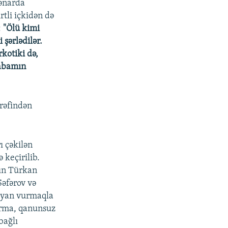
kənarda
tli içkidən də
:
"Ölü kimi
şərlədilər.
kotiki də,
babamın
ərəfindən
ı çəkilən
 keçirilib.
nın Türkan
Səfərov və
ziyan vurmaqla
dırma, qanunsuz
bağlı