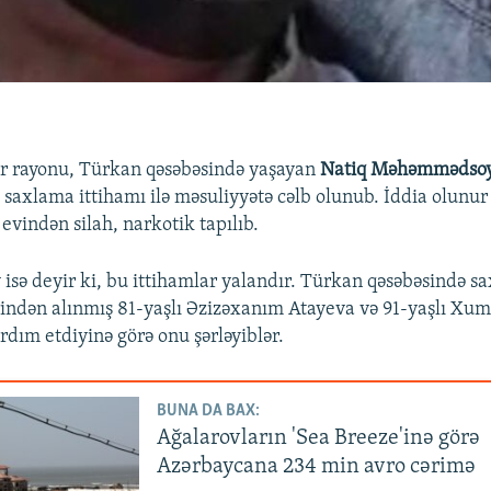
ər rayonu, Türkan qəsəbəsində yaşayan
Natiq Məhəmmədso
 saxlama ittihamı ilə məsuliyyətə cəlb olunub. İddia olunur
evindən silah, narkotik tapılıb.
ə deyir ki, bu ittihamlar yalandır. Türkan qəsəbəsində sa
ərindən alınmış 81-yaşlı Əzizəxanım Atayeva və 91-yaşlı Xu
dım etdiyinə görə onu şərləyiblər.
BUNA DA BAX:
Ağalarovların 'Sea Breeze'inə görə
Azərbaycana 234 min avro cərimə