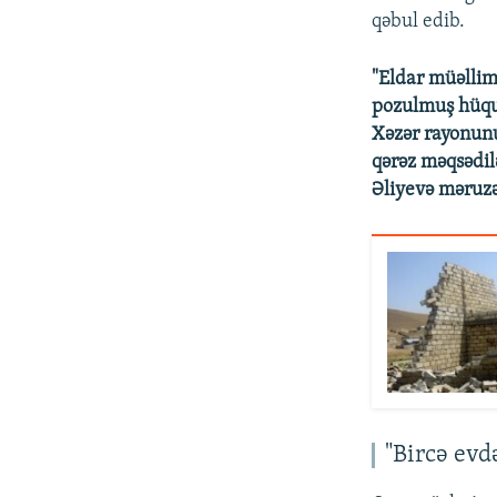
qəbul edib.
"Eldar müəllim
pozulmuş hüquq
Xəzər rayonunu
qərəz məqsədil
Əliyevə məruz
"Bircə evd