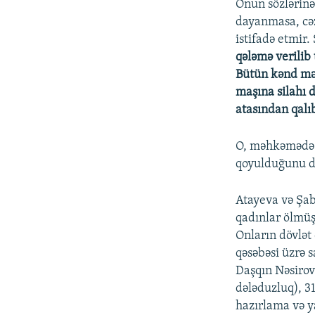
Onun sözlərinə
dayanmasa, cəz
istifadə etmir
qələmə verilib
Bütün kənd mən
maşına silahı 
atasından qalı
O, məhkəmədə d
qoyulduğunu d
Atayeva və Şab
qadınlar ölmüş 
Onların dövlət
qəsəbəsi üzrə 
Daşqın Nəsirov
dələduzluq), 3
hazırlama və ya