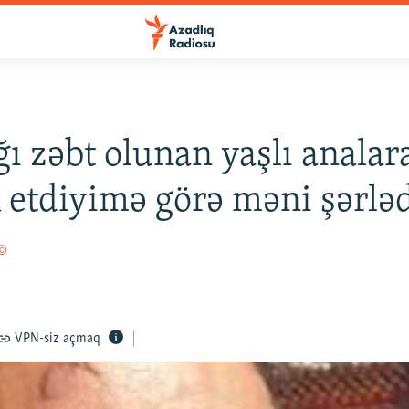
ğı zəbt olunan yaşlı analar
etdiyimə görə məni şərləd
 ©
VPN-siz açmaq