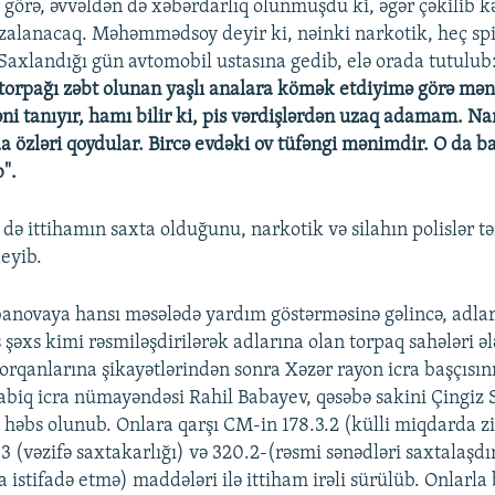
 görə, əvvəldən də xəbərdarlıq olunmuşdu ki, əgər çəkilib 
alanacaq. Məhəmmədsoy deyir ki, nəinki narkotik, heç spir
. Saxlandığı gün avtomobil ustasına gedib, elə orada tutulub
 torpağı zəbt olunan yaşlı analara kömək etdiyimə görə məni 
i tanıyır, hamı bilir ki, pis vərdişlərdən uzaq adamam. Nar
da özləri qoydular. Bircə evdəki ov tüfəngi mənimdir. O da 
b".
ə ittihamın saxta olduğunu, narkotik və silahın polislər t
eyib.
anovaya hansı məsələdə yardım göstərməsinə gəlincə, adlar
şəxs kimi rəsmiləşdirilərək adlarına olan torpaq sahələri ələ
 orqanlarına şikayətlərindən sonra Xəzər rayon icra başçısı
sabiq icra nümayəndəsi Rahil Babayev, qəsəbə sakini Çingiz 
 həbs olunub. Onlara qarşı CM-in 178.3.2 (külli miqdarda 
13 (vəzifə saxtakarlığı) və 320.2-(rəsmi sənədləri saxtalaş
 istifadə etmə) maddələri ilə ittiham irəli sürülüb. Onlarla 