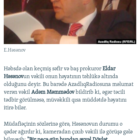
İNFOQRAFIKA
AZƏRBAYCAN ƏDƏBIYYATI KITABXANASI
MISSIYAMIZ
BIZI IZLƏ
KARIKATURA
İSLAM VƏ DEMOKRATIYA
PEŞƏ ETIKASI VƏ JURNALISTIKA STANDARTLARIMIZ
İZ - MƏDƏNIYYƏT PROQRAMI
MATERIALLARIMIZDAN ISTIFADƏ
AZADLIQRADIOSU MOBIL TELEFONUNUZDA
RFE/RL-in bütün saytları
E.Həsənov
BIZIMLƏ ƏLAQƏ
XƏBƏR BÜLLETENLƏRIMIZ
Həbsdə olan keçmiş səfir və baş prokuror
Eldar
Həsənov
un vəkili onun həyatının təhlükə altında
olduğunu deyir. Bu barədə AzadlıqRadiosuna məlumat
verən vəkil
Adəm Məmmədov
bildirib ki, əgər təcili
tədbir görülməsə, müvəkkili qısa müddətdə həyatını
itirə bilər.
Müdafiəçinin sözlərinə görə, Həsənovun durumu o
qədər ağırdır ki, kameradan çıxıb vəkili ilə görüşə gələ
bilməyib:
"Bir neçə gün bundan əvvəl Dövlət