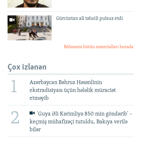
Gürcüstan ali təhsili pulsuz etdi
Bölmənin bütün materialları burada
Çox izlənən
1
Azərbaycan Bəhruz Həsənlinin
ekstradisiyası üçün hələlik müraciət
etməyib
2
'Guya Əli Kərimliyə 850 min göndərib' –
keçmiş mühafizəçi tutuldu, Bakıya verilə
bilər