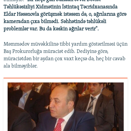
Təhlükəsizliyi Xidmətinin İstintaq Təcridxanasında
Eldar Həsənovla görüşmək istəsəm də, o, ağrılarına görə
kameradan çıxa bilmədi. Səhhətində təhlükəli
problemlər var. Bu da kəskin ağrılar verir".
Məmmədov müvəkkilinə tibbi yardım göstərilməsi üçün
Baş Prokurorluğa müraciət edib. Dediyinə görə,
müraciətdən bir aydan çox vaxt keçsə də, heç bir cavab
ala bilməyiblər.