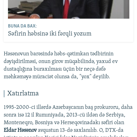
BUNA DA BAX:
Səfirin həbsinə iki fərqli yozum
Həsənovun barəsində həbs-qətimkan tədbirinin
dəyişdirilməsi, onun girov müqabilində, yaxud ev
dustaqlığına buraxılması üçün bir neçə dəfə
məhkəməyə müraciət olunsa da, "yox" deyilib.
Xatırlatma
1995-2000-ci illərdə Azərbaycanın baş prokuroru, daha
sonra isə 12 il Rumıniyada, 2013-cü ildən də Serbiya,
Monteneqro, Bosniya və Herseqovinadakı səfiri olan
Eldar Həsənov
avqustun 13-də saxlanılıb. O, DTX-da