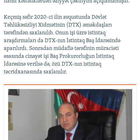
hansı xəstəliklərdən əziyyət çəkdiyini açıqlamamışdı.
Keçmiş səfir 2020-ci ilin avqustunda Dövlət
Təhlükəsizliyi Xidmətinin (DTX) əməkdaşları
tərəfindən saxlanılıb. Onun işi üzrə istintaq
araşdırmaları da DTX-nın İstintaq Baş İdarəsində
aparılırdı. Sonradan müdafiə tərəfinin müraciəti
əsasında cinayət işi Baş Prokurorluğun İstintaq
İdarəsinə verilsə də, özü DTX-nın istintaq
təcridxanasında saxlanılır.