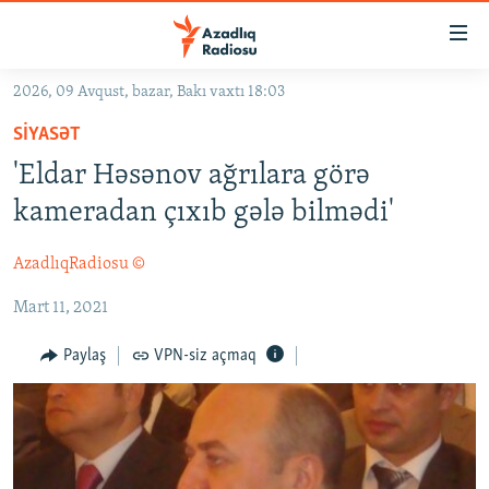
Keçid
linkləri
Əsas
2026, 09 Avqust, bazar, Bakı vaxtı 18:03
məzmuna
GÜNDƏM
SIYASƏT
qayıt
#İZAHLA
Əsas
'Eldar Həsənov ağrılara görə
KORRUPSIOMETR
naviqasiyaya
kameradan çıxıb gələ bilmədi'
qayıt
#ƏSLINDƏ
Axtarışa
AzadlıqRadiosu ©
FƏRQƏ BAX
keç
Mart 11, 2021
QANUNI DOĞRU
ARAŞDIRMA
Paylaş
VPN-siz açmaq
MULTIMEDIA
RADIO ARXIV
VIDEO
HAQQIMIZDA
FOTOQALEREYA
OXU ZALI