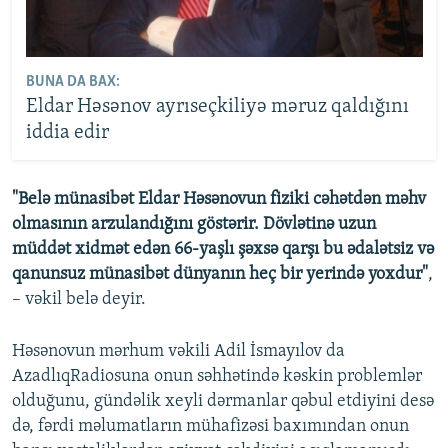
BUNA DA BAX:
Eldar Həsənov ayrıseçkiliyə məruz qaldığını
iddia edir
"Belə münasibət Eldar Həsənovun fiziki cəhətdən məhv
olmasının arzulandığını göstərir. Dövlətinə uzun
müddət xidmət edən 66-yaşlı şəxsə qarşı bu ədalətsiz və
qanunsuz münasibət dünyanın heç bir yerində yoxdur"
,
– vəkil belə deyir.
Həsənovun mərhum vəkili Adil İsmayılov da
AzadlıqRadiosuna onun səhhətində kəskin problemlər
olduğunu, gündəlik xeyli dərmanlar qəbul etdiyini desə
də, fərdi məlumatların mühafizəsi baxımından onun