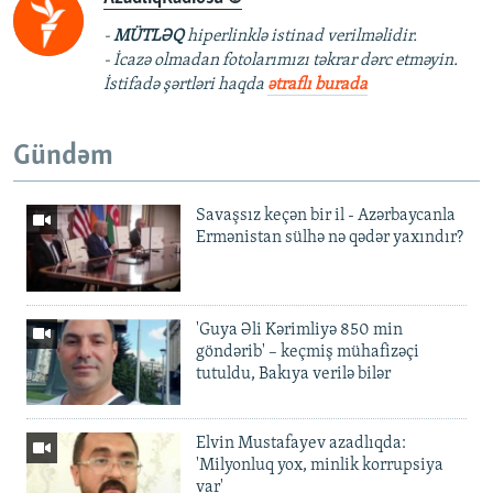
-
MÜTLƏQ
hiperlinklə istinad verilməlidir.
- İcazə olmadan fotolarımızı təkrar dərc etməyin.
İstifadə şərtləri haqda
ətraflı burada
Gündəm
Savaşsız keçən bir il - Azərbaycanla
Ermənistan sülhə nə qədər yaxındır?
'Guya Əli Kərimliyə 850 min
göndərib' – keçmiş mühafizəçi
tutuldu, Bakıya verilə bilər
Elvin Mustafayev azadlıqda:
'Milyonluq yox, minlik korrupsiya
var'