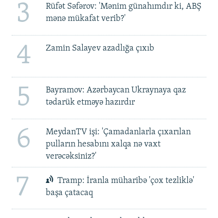
3
Rüfət Səfərov: 'Mənim günahımdır ki, ABŞ
mənə mükafat verib?'
4
Zamin Salayev azadlığa çıxıb
5
Bayramov: Azərbaycan Ukraynaya qaz
tədarük etməyə hazırdır
6
MeydanTV işi: 'Çamadanlarla çıxarılan
pulların hesabını xalqa nə vaxt
verəcəksiniz?'
7
Tramp: İranla müharibə 'çox tezliklə'
başa çatacaq