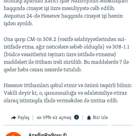
istintaqı aparılan Xarici İşlər Nazirliyinin əməkdaşları
haqqında cinayət işi üzrə məsuliyyətə cəlb edilib.
Avqustun 24-də Həsənov haqqında cinayət işi həmin
işdən ayrılıb.
Ona qarşı CM-in 308.2 (vəzifə səlahiyyətlərindən sui-
istifadə etmə, ağır nəticələrə səbəb olduqda) və 308-1.1
(büdcə vəsaitlərini təyinatı üzrə istifadə etməmə)
maddələri ilə ittiham irəli sürülüb. Bu maddələrdə 7 ilə
qədər həbs cəzası nəzərdə tutulub.
Həsənov ittihamları qəbul etmir və özünü təqsirli bilmir.
Vəkili deyir ki, o, qanunsuzluğa və ədalətsizliyə etiraz
olaraq istintaqda ifadə verməkdən də imtina edib.
Paylaş
VPN-siz açmaq
Bizi izlə
AzadlıqRadiosu ©