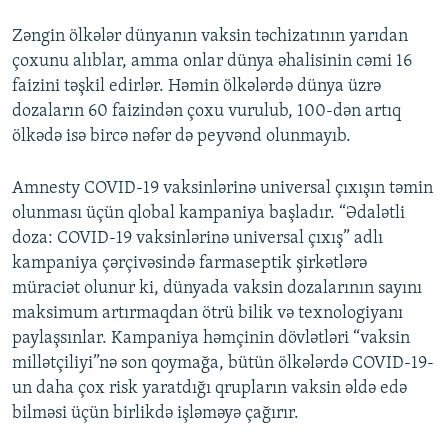
Zəngin ölkələr dünyanın vaksin təchizatının yarıdan
çoxunu alıblar, amma onlar dünya əhalisinin cəmi 16
faizini təşkil edirlər. Həmin ölkələrdə dünya üzrə
dozaların 60 faizindən çoxu vurulub, 100-dən artıq
ölkədə isə bircə nəfər də peyvənd olunmayıb.
Amnesty COVID-19 vaksinlərinə universal çıxışın təmin
olunması üçün qlobal kampaniya başladır. “Ədalətli
doza: COVID-19 vaksinlərinə universal çıxış” adlı
kampaniya çərçivəsində farmaseptik şirkətlərə
müraciət olunur ki, dünyada vaksin dozalarının sayını
maksimum artırmaqdan ötrü bilik və texnologiyanı
paylaşsınlar. Kampaniya həmçinin dövlətləri “vaksin
millətçiliyi”nə son qoymağa, bütün ölkələrdə COVID-19-
un daha çox risk yaratdığı qrupların vaksin əldə edə
bilməsi üçün birlikdə işləməyə çağırır.