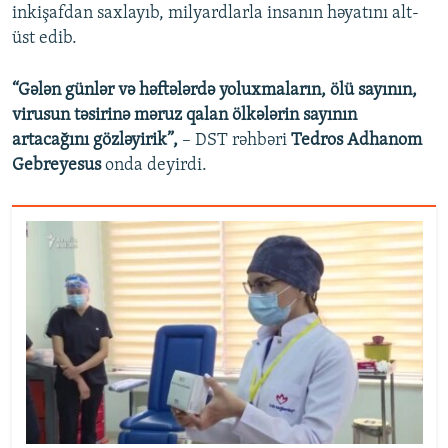
inkişafdan saxlayıb, milyardlarla insanın həyatını alt-
üst edib.
“Gələn günlər və həftələrdə yoluxmaların, ölü sayının,
virusun təsirinə məruz qalan ölkələrin sayının
artacağını gözləyirik”,
– DST rəhbəri
Tedros Adhanom
Gebreyesus
onda deyirdi.