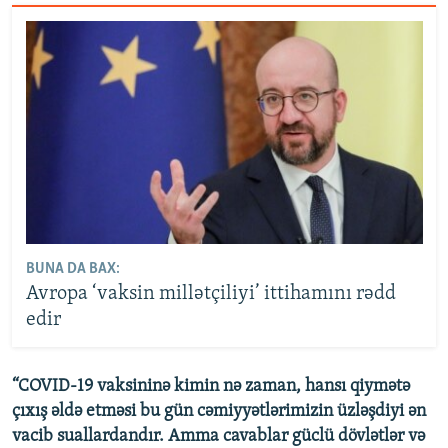
BUNA DA BAX:
Avropa ‘vaksin millətçiliyi’ ittihamını rədd
edir
“COVID-19 vaksininə kimin nə zaman, hansı qiymətə
çıxış əldə etməsi bu gün cəmiyyətlərimizin üzləşdiyi ən
vacib suallardandır. Amma cavablar güclü dövlətlər və