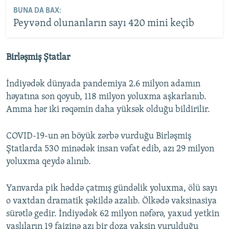
BUNA DA BAX:
Peyvənd olunanların sayı 420 mini keçib
Birləşmiş Ştatlar
İndiyədək dünyada pandemiya 2.6 milyon adamın
həyatına son qoyub, 118 milyon yoluxma aşkarlanıb.
Amma hər iki rəqəmin daha yüksək olduğu bildirilir.
COVID-19-un ən böyük zərbə vurduğu Birləşmiş
Ştatlarda 530 minədək insan vəfat edib, azı 29 milyon
yoluxma qeydə alınıb.
Yanvarda pik həddə çatmış gündəlik yoluxma, ölü sayı
o vaxtdan dramatik şəkildə azalıb. Ölkədə vaksinasiya
sürətlə gedir. İndiyədək 62 milyon nəfərə, yaxud yetkin
yaşlıların 19 faizinə azı bir doza vaksin vurulduğu