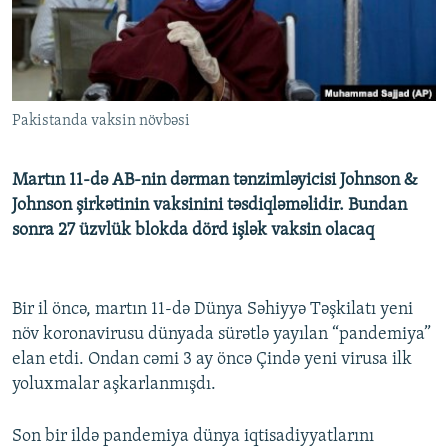
İNFOQRAFIKA
AZƏRBAYCAN ƏDƏBIYYATI KITABXANASI
MISSIYAMIZ
BIZI IZLƏ
KARIKATURA
İSLAM VƏ DEMOKRATIYA
PEŞƏ ETIKASI VƏ JURNALISTIKA STANDARTLARIMIZ
İZ - MƏDƏNIYYƏT PROQRAMI
MATERIALLARIMIZDAN ISTIFADƏ
Pakistanda vaksin növbəsi
AZADLIQRADIOSU MOBIL TELEFONUNUZDA
RFE/RL-in bütün saytları
BIZIMLƏ ƏLAQƏ
Martın 11-də AB-nin dərman tənzimləyicisi Johnson &
XƏBƏR BÜLLETENLƏRIMIZ
Johnson şirkətinin vaksinini təsdiqləməlidir. Bundan
sonra 27 üzvlük blokda dörd işlək vaksin olacaq
Bir il öncə, martın 11-də Dünya Səhiyyə Təşkilatı yeni
növ koronavirusu dünyada sürətlə yayılan “pandemiya”
elan etdi. Ondan cəmi 3 ay öncə Çində yeni virusa ilk
yoluxmalar aşkarlanmışdı.
Son bir ildə pandemiya dünya iqtisadiyyatlarını