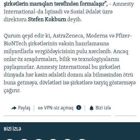
şirkətlərin maraqları tərəfindən formalaşır”,
- Amnesty
International-da İqtisadi və Sosial Ədalət üzrə
direktoru
Stefen Kokburn
deyib.
Qurum qeyd edir ki, AstraZeneca, Moderna və Pfizer-
BioNTech şirkətlərinin vaksin hazırlamasına
milyardlarla vergiödəyicisinin pulu xərclənib. Ancaq
onlar öz araşdırmaları, bilik və texnologiyalarını
paylaşmırlar. Amnesty International bu şirkətləri
dünyada hər kəsin ədalətli dozanı ala bilməsindən ötrü
buna getməyə, dövlətləri isə şirkətlərə təzyiq göstərməyə
çağırır.
Paylaş
VPN-siz açmaq
Bizi izlə
BIZI IZLƏ