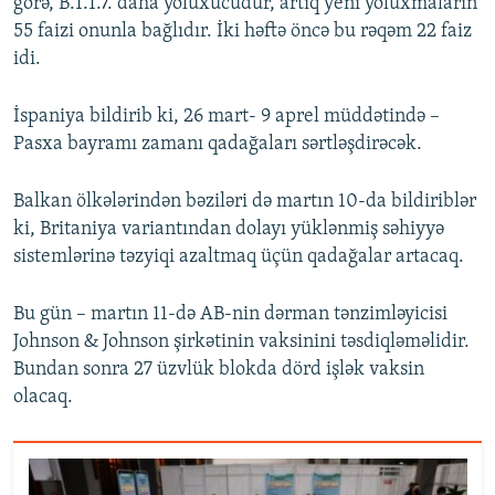
görə, B.1.1.7. daha yoluxucudur, artıq yeni yoluxmaların
55 faizi onunla bağlıdır. İki həftə öncə bu rəqəm 22 faiz
idi.
İspaniya bildirib ki, 26 mart- 9 aprel müddətində –
Pasxa bayramı zamanı qadağaları sərtləşdirəcək.
Balkan ölkələrindən bəziləri də martın 10-da bildiriblər
ki, Britaniya variantından dolayı yüklənmiş səhiyyə
sistemlərinə təzyiqi azaltmaq üçün qadağalar artacaq.
Bu gün – martın 11-də AB-nin dərman tənzimləyicisi
Johnson & Johnson şirkətinin vaksinini təsdiqləməlidir.
Bundan sonra 27 üzvlük blokda dörd işlək vaksin
olacaq.