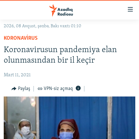
Keçid
linkləri
Əsas
2026, 08 Avqust, şənbə, Bakı vaxtı 01:10
məzmuna
GÜNDƏM
KORONAVIRUS
qayıt
#İZAHLA
Əsas
Koronavirusun pandemiya elan
KORRUPSIOMETR
naviqasiyaya
olunmasından bir il keçir
qayıt
#ƏSLINDƏ
Axtarışa
Mart 11, 2021
FƏRQƏ BAX
keç
QANUNI DOĞRU
Paylaş
VPN-siz açmaq
ARAŞDIRMA
MULTIMEDIA
RADIO ARXIV
VIDEO
HAQQIMIZDA
FOTOQALEREYA
OXU ZALI