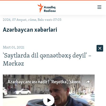
Keçid
linkləri
Əsas
2026, 07 Avqust, cümə, Bakı vaxtı 07:03
məzmuna
GÜNDƏM
Azərbaycan xəbərləri
qayıt
#İZAHLA
Əsas
KORRUPSIOMETR
naviqasiyaya
Mart 01, 2021
qayıt
#ƏSLINDƏ
Axtarışa
'Saytlarda dil qənaətbəxş deyil' –
FƏRQƏ BAX
keç
Mərkəz
QANUNI DOĞRU
ARAŞDIRMA
Azərbaycancası nədir? 'Reşotka', 'skoros'...
MULTIMEDIA
RADIO ARXIV
VIDEO
No media source currently available
HAQQIMIZDA
FOTOQALEREYA
OXU ZALI