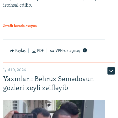
480p
Auto
240p
360p
480p
istehsal edilib.
720p
720p
1080p
1080p
Ətraflı burada oxuyun
Paylaş
PDF
VPN-siz açmaq
İyul 10, 2026
Yaxınları: Bəhruz Səmədovun
gözləri xeyli zəifləyib