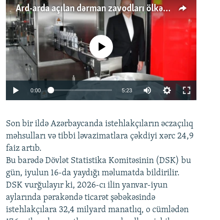
Ard-arda açılan dərman zavodları ölkənin tələbatını ödəyirmi?
No media source currently available
Auto
0:00
5:23
240p
Son bir ildə Azərbaycanda istehlakçıların
360p
əczaçılıq
məhsulları və tibbi ləvazimatlara çəkdiyi xərc 24,9
480p
Auto
240p
360p
480p
faiz artıb.
720p
Bu barədə Dövlət Statistika Komitəsinin (DSK) bu
720p
1080p
gün, iyulun 16-da yaydığı məlumatda bildirilir.
1080p
DSK vurğulayır ki, 2026-cı ilin yanvar-iyun
aylarında pərakəndə ticarət şəbəkəsində
istehlakçılara 32,4 milyard manatlıq, o cümlədən