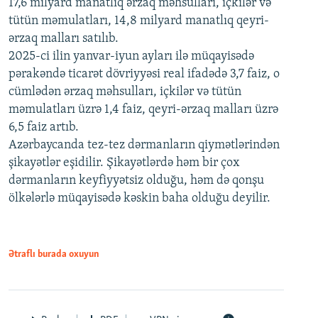
17,6 milyard manatlıq ərzaq məhsulları, içkilər və
tütün məmulatları, 14,8 milyard manatlıq qeyri-
ərzaq malları satılıb.
2025-ci ilin yanvar-iyun ayları ilə müqayisədə
pərakəndə ticarət dövriyyəsi real ifadədə 3,7 faiz, o
cümlədən ərzaq məhsulları, içkilər və tütün
məmulatları üzrə 1,4 faiz, qeyri-ərzaq malları üzrə
6,5 faiz artıb.
Azərbaycanda tez-tez dərmanların qiymətlərindən
şikayətlər eşidilir. Şikayətlərdə həm bir çox
dərmanların keyfiyyətsiz olduğu, həm də qonşu
ölkələrlə müqayisədə kəskin baha olduğu deyilir.
Ətraflı burada oxuyun