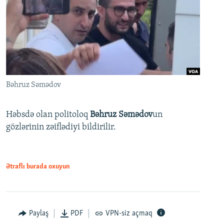
Bəhruz Səmədov
Həbsdə olan politoloq
Bəhruz Səmədov
un
gözlərinin zəiflədiyi bildirilir.
Ətraflı burada oxuyun
Paylaş
PDF
VPN-siz açmaq