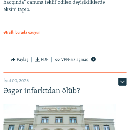
haqqında" qanuna təklif edilən dəyişikliklərdə
əksini tapıb.
1080p
Ətraflı burada oxuyun
Auto
240p
360p
480p
Paylaş
PDF
VPN-siz açmaq
720p
1080p
İyul 03, 2026
Əsgər infarktdan ölüb?