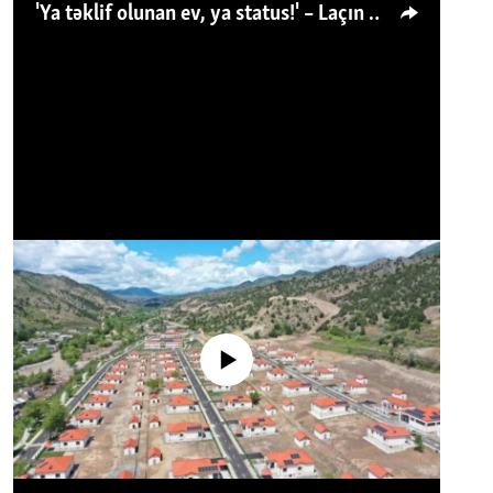
'Ya təklif olunan ev, ya status!' – Laçın köçkünü: 'Laçından başqa heç hara!'
No media source currently available