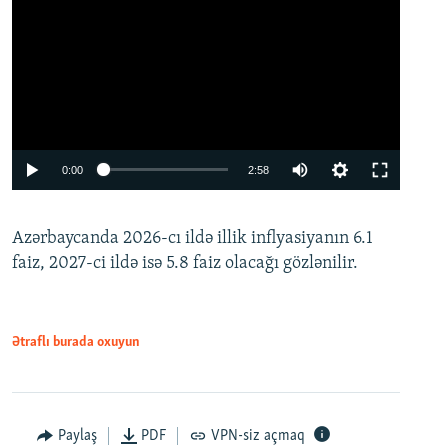
Auto
0:00
2:58
240p
Azərbaycanda 2026-cı ildə illik inflyasiyanın 6.1
360p
faiz, 2027-ci ildə isə 5.8 faiz olacağı gözlənilir.
480p
720p
1080p
Ətraflı burada oxuyun
Paylaş
PDF
VPN-siz açmaq