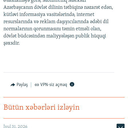
Əsasnaməyə görə, Monitorinq Mərkəzi
Azərbaycanın dövlət dilinin tətbiqinə nəzarət edən,
kütləvi informasiya vasitələrində, internet
resurslarında və reklam daşıyıcılarında ədəbi dil
normalarının qorunmasını təmin etməli olan,
dövlət büdcəsindən maliyyələşən publik hüquqi
şəxsdir.
Paylaş
VPN-siz açmaq
Bütün xəbərləri izləyin
İyul 31, 2026