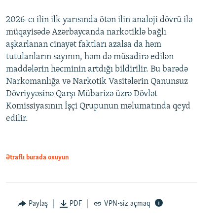
2026-cı ilin ilk yarısında ötən ilin analoji dövrü ilə
müqayisədə Azərbaycanda narkotiklə bağlı
aşkarlanan cinayət faktları azalsa da həm
tutulanların sayının, həm də müsadirə edilən
maddələrin həcminin artdığı bildirilir. Bu barədə
Narkomanlığa və Narkotik Vasitələrin Qanunsuz
Dövriyyəsinə Qarşı Mübarizə üzrə Dövlət
Komissiyasının İşçi Qrupunun məlumatında qeyd
edilir.
Ətraflı burada oxuyun
Paylaş
PDF
VPN-siz açmaq