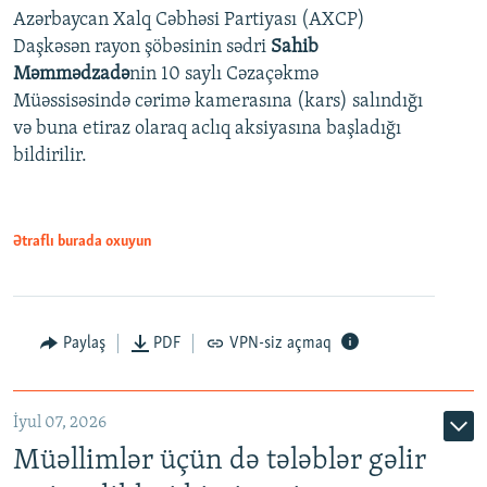
Azərbaycan Xalq Cəbhəsi Partiyası (AXCP)
360p
Daşkəsən rayon şöbəsinin sədri
Sahib
480p
Auto
240p
360p
480p
Məmmədzadə
nin 10 saylı Cəzaçəkmə
720p
Müəssisəsində cərimə kamerasına (kars) salındığı
720p
1080p
və buna etiraz olaraq aclıq aksiyasına başladığı
1080p
bildirilir.
Ətraflı burada oxuyun
Paylaş
PDF
VPN-siz açmaq
İyul 07, 2026
Müəllimlər üçün də tələblər gəlir