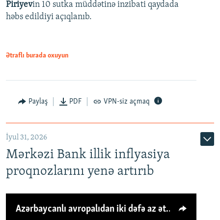
Piriyev
in 10 sutka müddətinə inzibati qaydada
həbs edildiyi açıqlanıb.
Ətraflı burada oxuyun
Paylaş
PDF
VPN-siz açmaq
İyul 31, 2026
Mərkəzi Bank illik inflyasiya
proqnozlarını yenə artırıb
Azərbaycanlı avropalıdan iki dəfə az ət yeyir, amma... 'Qiymət artımı qaçılmazdır'