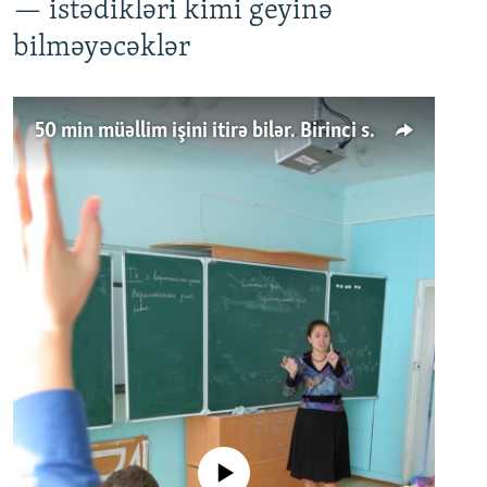
— istədikləri kimi geyinə
bilməyəcəklər
50 min müəllim işini itirə bilər. Birinci sinfə gedənlər azalır
No media source currently available