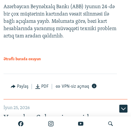
Azərbaycan Beynəlxalq Bankı (ABB) iyunun 24-də
bir çox müştərinin kartından vəsait silinməsi ilə
bağlı açıqlama yayıb. Məlumata görə, bəzi kart
hesablarında yaranmış müvəqqəti texniki problem
artıq tam aradan qaldırılıb.
Ətraflı burada oxuyun
Paylaş
PDF
VPN-siz açmaq
İyun 25, 2026
Yaxınları Salayevin yenidən
cərimə kamerasına salındığını