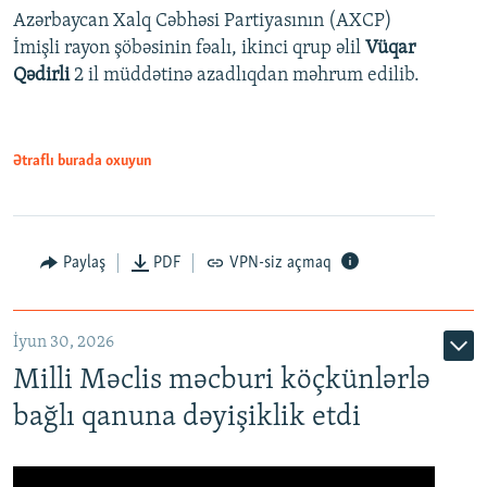
Azərbaycan Xalq Cəbhəsi Partiyasının (AXCP)
İmişli rayon şöbəsinin fəalı, ikinci qrup əlil
Vüqar
Qədirli
2 il müddətinə azadlıqdan məhrum edilib.
Ətraflı burada oxuyun
Paylaş
PDF
VPN-siz açmaq
İyun 30, 2026
Milli Məclis məcburi köçkünlərlə
bağlı qanuna dəyişiklik etdi