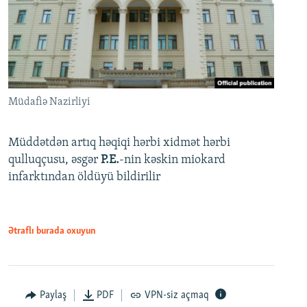
Müdafiə Nazirliyi
Müddətdən artıq həqiqi hərbi xidmət hərbi
qulluqçusu, əsgər
P.E.
-nin kəskin miokard
infarktından öldüyü bildirilir
Ətraflı burada oxuyun
Paylaş
PDF
VPN-siz açmaq