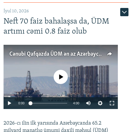
İyul 10, 2026
Neft 70 faiz bahalaşsa da, ÜDM
artımı cəmi 0.8 faiz olub
Cənubi Qafqazda ÜDM ən az Azərbaycanda artır: Qonşuları niyə Bakını qabaqlaya bilir?
No media source currently available
Auto
0:00
4:00
240p
2026-cı ilin ilk yarısında Azərbaycanda 65.2
360p
milyard manatlıq ümumi daxili məhsul (ÜDM)