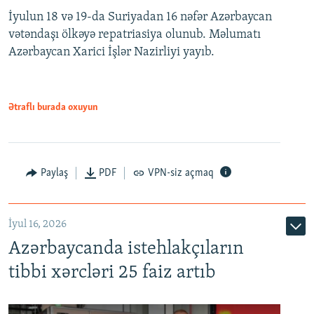
İyulun 18 və 19-da Suriyadan 16 nəfər Azərbaycan
vətəndaşı ölkəyə repatriasiya olunub. Məlumatı
Azərbaycan Xarici İşlər Nazirliyi yayıb.
Ətraflı burada oxuyun
Paylaş
PDF
VPN-siz açmaq
İyul 16, 2026
Azərbaycanda istehlakçıların
tibbi xərcləri 25 faiz artıb