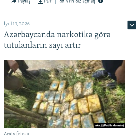
Paylaş
PDF
VPN-siz açmaq
İyul 13, 2026
Azərbaycanda narkotikə görə
tutulanların sayı artır
Arxiv fotosu