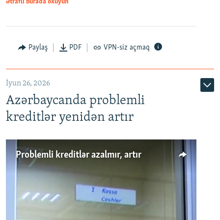
Ətraflı burada oxuyun
Auto
240p
360p
480p
Paylaş
PDF
VPN-siz açmaq
720p
1080p
İyun 26, 2026
Azərbaycanda problemli
kreditlər yenidən artır
Problemli kreditlər azalmır, artır