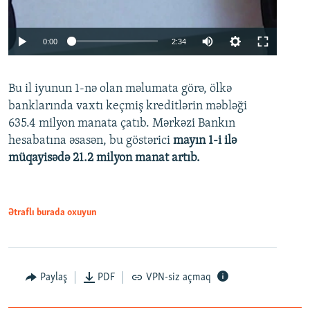
Auto
0:00
2:34
240p
Bu il iyunun 1-nə olan məlumata görə, ölkə
360p
banklarında vaxtı keçmiş kreditlərin məbləği
480p
635.4 milyon manata çatıb. Mərkəzi Bankın
720p
hesabatına əsasən, bu göstərici
mayın 1-i ilə
müqayisədə 21.2 milyon manat artıb.
1080p
Ətraflı burada oxuyun
Auto
240p
360p
480p
Paylaş
PDF
VPN-siz açmaq
720p
1080p