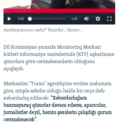
İNFOQRAFIKA
AZƏRBAYCAN ƏDƏBIYYATI KITABXANASI
MISSIYAMIZ
BIZI IZLƏ
KARIKATURA
İSLAM VƏ DEMOKRATIYA
PEŞƏ ETIKASI VƏ JURNALISTIKA STANDARTLARIMIZ
0:00
1:26
İZ - MƏDƏNIYYƏT PROQRAMI
MATERIALLARIMIZDAN ISTIFADƏ
Azərbaycancası nədir? 'Reşotka', 'skoros'...
AZADLIQRADIOSU MOBIL TELEFONUNUZDA
RFE/RL-in bütün saytları
BIZIMLƏ ƏLAQƏ
Dil Komissiyası yanında Monitorinq Mərkəzi
kütləvi informasiya vasitələrində (KİV) aşkarlanan
XƏBƏR BÜLLETENLƏRIMIZ
qüsurlara görə cərimələnənlərin olduğunu
açıqlayıb.
Mərkəzdən "Turan" agentliyinə verilən məlumata
görə, nitqdə səhvlər olduğu halda bir neçə dəfə
xəbərdarlıq ediləcək:
"Xəbərdarlıqlara
baxmayaraq qüsurlar davam edərsə, aparıcılar,
jurnalistlər deyil, həmin şəxslərin çalışdığı qurum
cərimələnəcək"
.