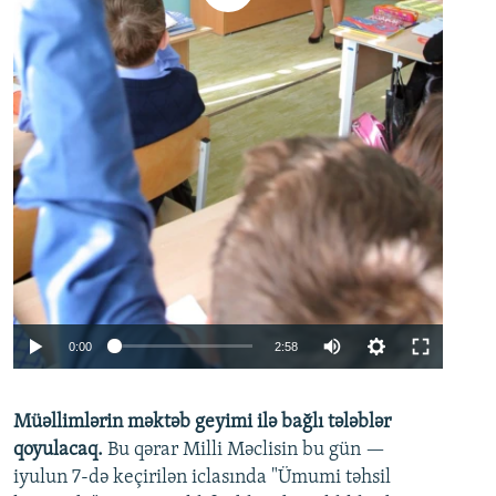
Auto
0:00
2:58
240p
Müəllimlərin məktəb geyimi ilə bağlı tələblər
360p
qoyulacaq.
Bu qərar Milli Məclisin bu gün —
480p
iyulun 7-də keçirilən iclasında "Ümumi təhsil
720p