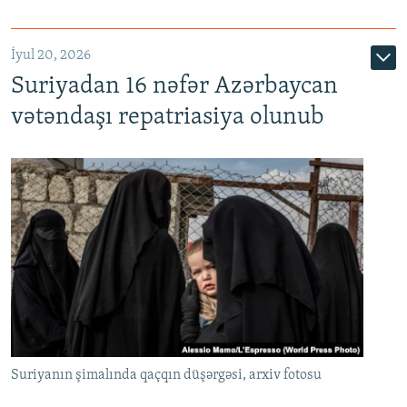
İyul 20, 2026
Auto
240p
360p
480p
Suriyadan 16 nəfər Azərbaycan
720p
1080p
vətəndaşı repatriasiya olunub
Suriyanın şimalında qaçqın düşərgəsi, arxiv fotosu