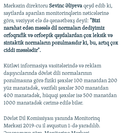
Mərkəzin direktoru
Sevinc Əliyeva
qeyd edib ki,
saytlarda aparılan monitorinqlərin nəticələrinə
görə, vəziyyət elə də qənaətbəxş deyil:
"Bizi
narahat edən məsələ dil normaları dediyimiz
orfoqrafik və orfoepik qaydalardan çox leksik və
sintaktik normaların pozulmasıdır ki, bu, artıq çox
ciddi məsələdir".
Kütləvi informasiya vasitələrində və reklam
daşıyıcılarında dövlət dili normalarının
pozulmasına görə fiziki şəxslər 100 manatdan 200
yüz manatadək, vəzifəli şəxslər 300 manatdan
400 manatadək, hüquqi şəxslər isə 500 manatdan
1000 manatadək cərimə edilə bilər.
Dövlət Dil Komissiyası yanında Monitorinq
Mərkəzi 2019-cu il avqustun 1-də yaradılıb.