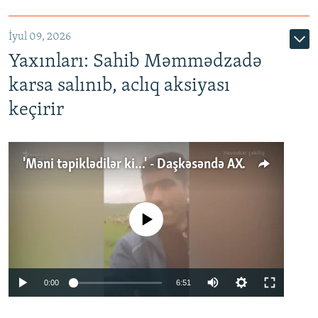
İyul 09, 2026
Yaxınları: Sahib Məmmədzadə
karsa salınıb, aclıq aksiyası
keçirir
'Məni təpiklədilər ki...' - Daşkəsəndə AXCP fəalının yaxınları onun həbsinə etiraz edirlər
No media source currently available
Auto
0:00
6:51
240p