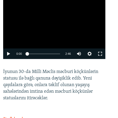
Auto
0:00
2:46
240p
İyunun 30-da Milli Məclis məcburi köçkünlərin
360p
statusu ilə bağlı qanuna dəyişiklik edib. Yeni
480p
qaydalara görə, onlara təklif olunan yaşayış
720p
sahələrindən imtina edən məcburi köçkünlər
statuslarını itirəcəklər.
1080p