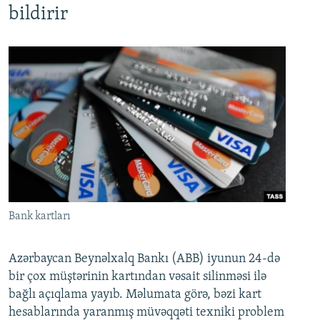
bildirir
Bank kartları
Azərbaycan Beynəlxalq Bankı (ABB) iyunun 24-də
bir çox müştərinin kartından vəsait silinməsi ilə
bağlı açıqlama yayıb. Məlumata görə, bəzi kart
hesablarında yaranmış müvəqqəti texniki problem