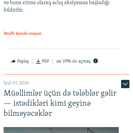
və buna etiraz olaraq aclıq aksiyasına başladığı
1080p
bildirilir.
Ətraflı burada oxuyun
Paylaş
PDF
VPN-siz açmaq
İyul 07, 2026
Müəllimlər üçün də tələblər gəlir
— istədikləri kimi geyinə
bilməyəcəklər