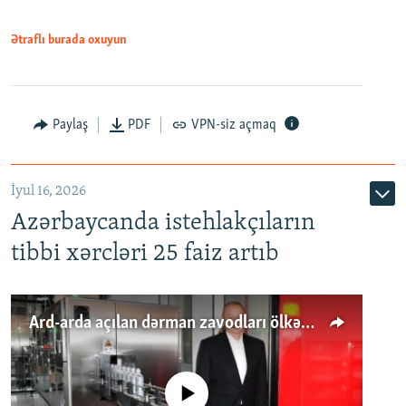
Ətraflı burada oxuyun
Paylaş
PDF
VPN-siz açmaq
İyul 16, 2026
Azərbaycanda istehlakçıların
tibbi xərcləri 25 faiz artıb
Ard-arda açılan dərman zavodları ölkənin tələbatını ödəyirmi?
No media source currently available