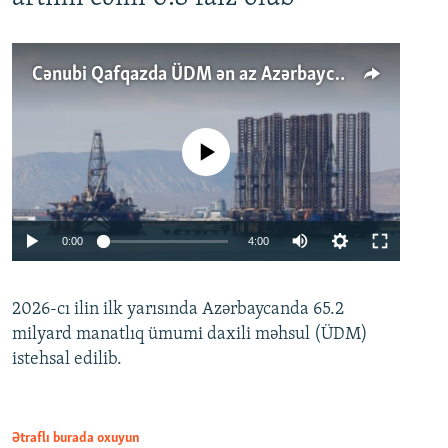
Cənubi Qafqazda ÜDM ən az Azərbaycanda artır: Qonşuları niyə Bakını qabaqlaya bilir?
No media source currently available
Auto
0:00
4:00
240p
2026-cı ilin ilk yarısında Azərbaycanda 65.2
360p
milyard manatlıq ümumi daxili məhsul (ÜDM)
480p
Auto
240p
360p
480p
istehsal edilib.
720p
720p
1080p
1080p
Ətraflı burada oxuyun