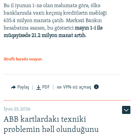
Bu il iyunun 1-nə olan məlumata görə, ölkə
360p
banklarında vaxtı keçmiş kreditlərin məbləği
480p
635.4 milyon manata çatıb. Mərkəzi Bankın
720p
hesabatına əsasən, bu göstərici
mayın 1-i ilə
müqayisədə 21.2 milyon manat artıb.
1080p
Ətraflı burada oxuyun
Auto
240p
360p
480p
Paylaş
PDF
VPN-siz açmaq
720p
1080p
İyun 25, 2026
ABB kartlardakı texniki
problemin həll olunduğunu