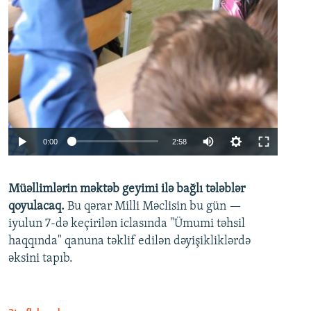
Auto
0:00
2:58
240p
Müəllimlərin məktəb geyimi ilə bağlı tələblər
360p
qoyulacaq.
Bu qərar Milli Məclisin bu gün —
480p
iyulun 7-də keçirilən iclasında "Ümumi təhsil
720p
haqqında" qanuna təklif edilən dəyişikliklərdə
əksini tapıb.
1080p