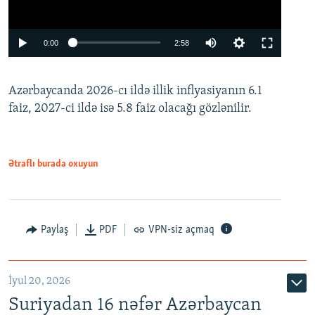
Auto
0:00
2:58
240p
Azərbaycanda 2026-cı ildə illik inflyasiyanın 6.1
360p
faiz, 2027-ci ildə isə 5.8 faiz olacağı gözlənilir.
480p
720p
1080p
Ətraflı burada oxuyun
Paylaş
PDF
VPN-siz açmaq
İyul 20, 2026
Auto
240p
360p
480p
Suriyadan 16 nəfər Azərbaycan
720p
1080p