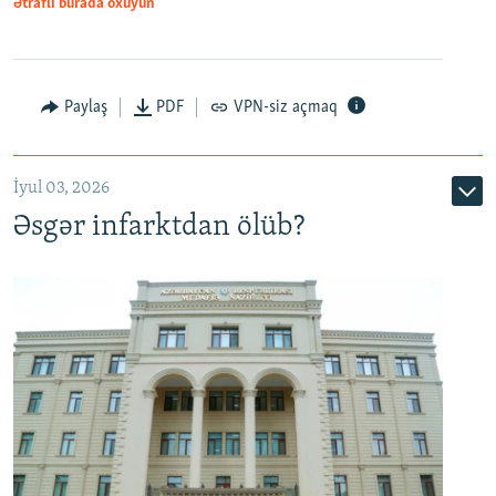
Ətraflı burada oxuyun
Auto
240p
360p
480p
Paylaş
PDF
VPN-siz açmaq
720p
1080p
İyul 03, 2026
Əsgər infarktdan ölüb?