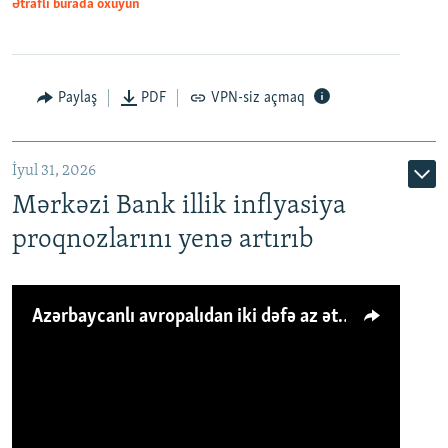
Ətraflı burada oxuyun
Paylaş
PDF
VPN-siz açmaq
İyul 31, 2026
Mərkəzi Bank illik inflyasiya
proqnozlarını yenə artırıb
Azərbaycanlı avropalıdan iki dəfə az ət yeyir, amma... 'Qiymət artımı qaçılmazdır'