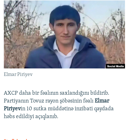
Elmar Piriyev
AXCP daha bir fəalının saxlandığını bildirib.
Partiyanın Tovuz rayon şöbəsinin fəalı
Elmar
Piriyev
in 10 sutka müddətinə inzibati qaydada
həbs edildiyi açıqlanıb.