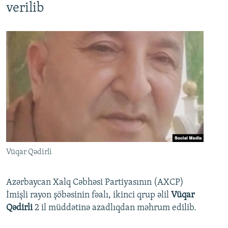
verilib
Vüqar Qədirli
Azərbaycan Xalq Cəbhəsi Partiyasının (AXCP)
İmişli rayon şöbəsinin fəalı, ikinci qrup əlil
Vüqar
Qədirli
2 il müddətinə azadlıqdan məhrum edilib.