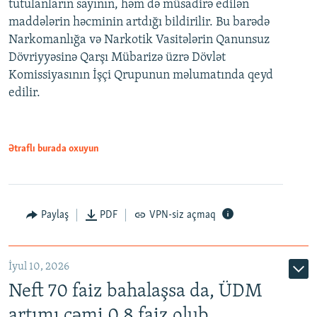
tutulanların sayının, həm də müsadirə edilən
maddələrin həcminin artdığı bildirilir. Bu barədə
Narkomanlığa və Narkotik Vasitələrin Qanunsuz
Dövriyyəsinə Qarşı Mübarizə üzrə Dövlət
Komissiyasının İşçi Qrupunun məlumatında qeyd
edilir.
Ətraflı burada oxuyun
Paylaş
PDF
VPN-siz açmaq
İyul 10, 2026
Neft 70 faiz bahalaşsa da, ÜDM
artımı cəmi 0.8 faiz olub