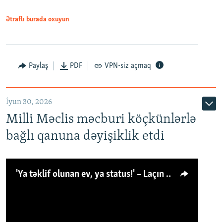
Ətraflı burada oxuyun
Paylaş
PDF
VPN-siz açmaq
İyun 30, 2026
Milli Məclis məcburi köçkünlərlə
bağlı qanuna dəyişiklik etdi
'Ya təklif olunan ev, ya status!' – Laçın köçkünü: 'Laçından başqa heç hara!'