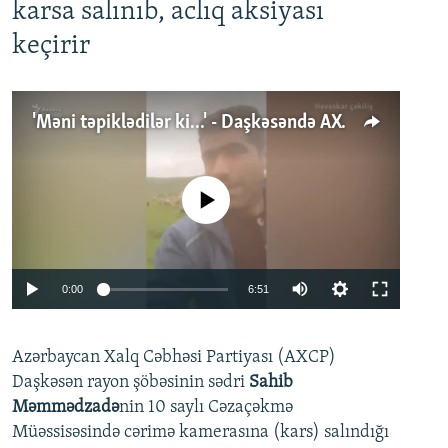
karsa salınıb, aclıq aksiyası
keçirir
'Məni təpiklədilər ki...' - Daşkəsəndə AXCP fəalının yaxınları onun həbsinə etiraz edirlər
No media source currently available
Auto
0:00
6:51
240p
Azərbaycan Xalq Cəbhəsi Partiyası (AXCP)
360p
Daşkəsən rayon şöbəsinin sədri
Sahib
480p
Auto
240p
360p
480p
Məmmədzadə
nin 10 saylı Cəzaçəkmə
720p
Müəssisəsində cərimə kamerasına (kars) salındığı
720p
1080p