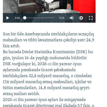
Auto
0:00
5:23
240p
Son bir ildə Azərbaycanda istehlakçıların
360p
əczaçılıq
məhsulları və tibbi ləvazimatlara çəkdiyi xərc 24,9
480p
Auto
240p
360p
480p
faiz artıb.
720p
Bu barədə Dövlət Statistika Komitəsinin (DSK) bu
720p
1080p
gün, iyulun 16-da yaydığı məlumatda bildirilir.
1080p
DSK vurğulayır ki, 2026-cı ilin yanvar-iyun
aylarında pərakəndə ticarət şəbəkəsində
istehlakçılara 32,4 milyard manatlıq, o cümlədən
17,6 milyard manatlıq ərzaq məhsulları, içkilər və
tütün məmulatları, 14,8 milyard manatlıq qeyri-
ərzaq malları satılıb.
2025-ci ilin yanvar-iyun ayları ilə müqayisədə
pərakəndə ticarət dövriyyəsi real ifadədə 3,7 faiz, o