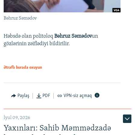
Bəhruz Səmədov
Həbsdə olan politoloq
Bəhruz Səmədov
un
gözlərinin zəiflədiyi bildirilir.
Ətraflı burada oxuyun
Paylaş
PDF
VPN-siz açmaq
İyul 09, 2026
Yaxınları: Sahib Məmmədzadə