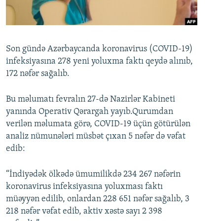
İNFOQRAFIKA
AZƏRBAYCAN ƏDƏBIYYATI KITABXANASI
MISSIYAMIZ
BIZI IZLƏ
KARIKATURA
İSLAM VƏ DEMOKRATIYA
PEŞƏ ETIKASI VƏ JURNALISTIKA STANDARTLARIMIZ
İZ - MƏDƏNIYYƏT PROQRAMI
MATERIALLARIMIZDAN ISTIFADƏ
Son gündə Azərbaycanda koronavirus (COVID-19)
infeksiyasına 278 yeni yoluxma faktı qeydə alınıb,
AZADLIQRADIOSU MOBIL TELEFONUNUZDA
RFE/RL-in bütün saytları
172 nəfər sağalıb.
BIZIMLƏ ƏLAQƏ
XƏBƏR BÜLLETENLƏRIMIZ
Bu məlumatı fevralın 27-də Nazirlər Kabineti
yanında Operativ Qərargah yayıb.Qurumdan
verilən məlumata görə, COVID-19 üçün götürülən
analiz nümunələri müsbət çıxan 5 nəfər də vəfat
edib:
“İndiyədək ölkədə ümumilikdə 234 267 nəfərin
koronavirus infeksiyasına yoluxması faktı
müəyyən edilib, onlardan 228 651 nəfər sağalıb, 3
218 nəfər vəfat edib, aktiv xəstə sayı 2 398