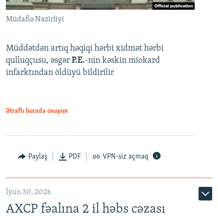
Müdafiə Nazirliyi
Müddətdən artıq həqiqi hərbi xidmət hərbi
qulluqçusu, əsgər
P.E.
-nin kəskin miokard
infarktından öldüyü bildirilir
Ətraflı burada oxuyun
Paylaş
PDF
VPN-siz açmaq
İyun 30, 2026
AXCP fəalına 2 il həbs cəzası