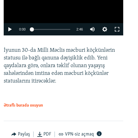
Auto
0:00
2:46
240p
İyunun 30-da Milli Məclis məcburi köçkünlərin
360p
statusu ilə bağlı qanuna dəyişiklik edib. Yeni
480p
qaydalara görə, onlara təklif olunan yaşayış
720p
sahələrindən imtina edən məcburi köçkünlər
statuslarını itirəcəklər.
1080p
Ətraflı burada oxuyun
Auto
240p
360p
480p
Paylaş
PDF
VPN-siz açmaq