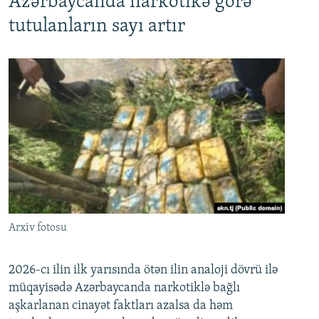
Azərbaycanda narkotikə görə
tutulanların sayı artır
Arxiv fotosu
2026-cı ilin ilk yarısında ötən ilin analoji dövrü ilə
müqayisədə Azərbaycanda narkotiklə bağlı
aşkarlanan cinayət faktları azalsa da həm