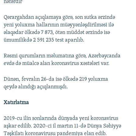
nəfərdir”
Qərargahdan açıqlamaya görə, son sutka ərzində
yeni yoluxma hallarının müəyyənləşdirilməsi ilə
əlaqədar ölkədə 7 873, ötən müddət ərzində isə
ümumilikdə 2 591 235 test aparılıb.
Rəsmi qurumların məlumatına görə, Azərbaycanda
evdə də müalcə alan koronavirus xəstələri var.
Dünən, fevralın 26-da isə ölkədə 219 yoluxma
qeydə alındığı açıqlanmışdı.
Xatırlatma
2019-cu ilin sonlarında dünyada yeni koronavirus
aşkar edilib. 2020-ci il martın 11-də Dünya Səhiyyə
Təşkilatı koronavirusu pandemiya elan edib.