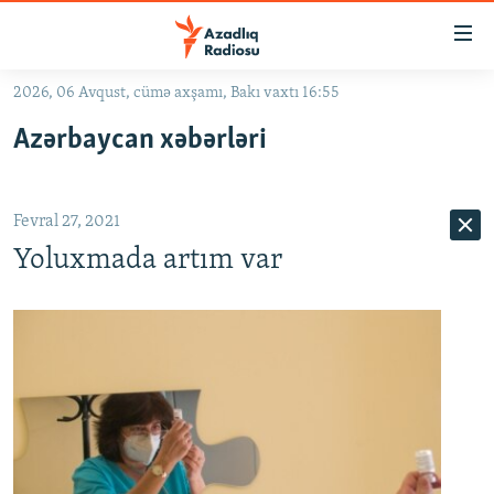
Keçid
linkləri
Əsas
2026, 06 Avqust, cümə axşamı, Bakı vaxtı 16:55
məzmuna
GÜNDƏM
Azərbaycan xəbərləri
qayıt
#İZAHLA
Əsas
KORRUPSIOMETR
naviqasiyaya
Fevral 27, 2021
qayıt
#ƏSLINDƏ
Axtarışa
Yoluxmada artım var
FƏRQƏ BAX
keç
QANUNI DOĞRU
ARAŞDIRMA
MULTIMEDIA
RADIO ARXIV
VIDEO
HAQQIMIZDA
FOTOQALEREYA
OXU ZALI