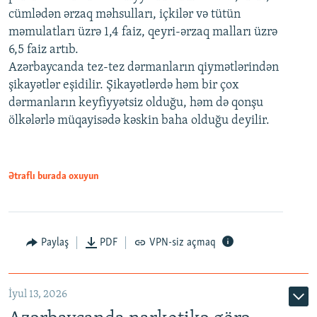
cümlədən ərzaq məhsulları, içkilər və tütün
məmulatları üzrə 1,4 faiz, qeyri-ərzaq malları üzrə
6,5 faiz artıb.
Azərbaycanda tez-tez dərmanların qiymətlərindən
şikayətlər eşidilir. Şikayətlərdə həm bir çox
dərmanların keyfiyyətsiz olduğu, həm də qonşu
ölkələrlə müqayisədə kəskin baha olduğu deyilir.
Ətraflı burada oxuyun
Paylaş
PDF
VPN-siz açmaq
İyul 13, 2026