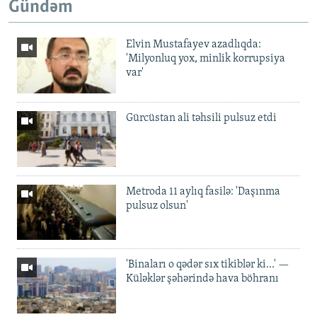
Gündəm
Elvin Mustafayev azadlıqda:
'Milyonluq yox, minlik korrupsiya
var'
Gürcüstan ali təhsili pulsuz etdi
Metroda 11 aylıq fasilə: 'Daşınma
pulsuz olsun'
'Binaları o qədər sıx tikiblər ki...' —
Küləklər şəhərində hava böhranı