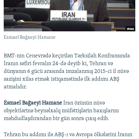
İNFOQRAFIKA
AZƏRBAYCAN ƏDƏBIYYATI KITABXANASI
MISSIYAMIZ
BIZI IZLƏ
KARIKATURA
İSLAM VƏ DEMOKRATIYA
PEŞƏ ETIKASI VƏ JURNALISTIKA STANDARTLARIMIZ
İZ - MƏDƏNIYYƏT PROQRAMI
MATERIALLARIMIZDAN ISTIFADƏ
Esmael Bağaeyi Hamane
AZADLIQRADIOSU MOBIL TELEFONUNUZDA
RFE/RL-in bütün saytları
BIZIMLƏ ƏLAQƏ
BMT-nin Cenevrədə keçirilən Tərksilah Konfransında
XƏBƏR BÜLLETENLƏRIMIZ
İranın səfiri fevralın 24-də deyib ki, Tehran və
dünyanın 6 gücü arasında imzalanmış 2015-ci il nüvə
sazişini xilas etmək istiqamətində ilk addımı ABŞ
atmalıdır.
Esmael Bağaeyi Hamane
İran özünün nüvə
obyektlərinə beynəlxalq müfəttişlərin baxışlarını
məhdudlaşdırandan bir gün sonra çıxış edib.
Tehran bu addımı ilə ABŞ-ı və Avropa ölkələrini İranın