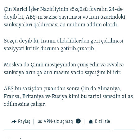
Çin Xarici İşlər Nazirliyinin sözçüsü fevralın 24-də
deyib ki, ABŞ-ın sazişə qayıtması və İran üzərindəki
sanksiyaları qaldırması ən mühüm addım olardı.
Sözçü deyib ki, İranın öhdəliklərdən geri çəkilməsi
vəziyyəti kritik duruma gətirib çıxarıb.
Moskva da Çinin mövqeyindən çıxış edir və əvvəlcə
sanksiyaların qaldırılmasını vacib saydığını bilirir.
ABŞ bu sazişdən çıxandan sonra Çin də Almaniya,
Fransa, Britaniya və Rusiya kimi bu tarixi sənədin xilas
edilməsinə çalışır.
Paylaş
VPN-siz açmaq
Bizi izlə