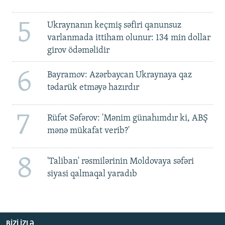
5
Ukraynanın keçmiş səfiri qanunsuz
varlanmada ittiham olunur: 134 min dollar
girov ödəməlidir
6
Bayramov: Azərbaycan Ukraynaya qaz
tədarük etməyə hazırdır
7
Rüfət Səfərov: 'Mənim günahımdır ki, ABŞ
mənə mükafat verib?'
8
'Taliban' rəsmilərinin Moldovaya səfəri
siyasi qalmaqal yaradıb
BIZI IZLƏ