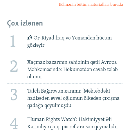
Bölmənin bütün materialları burada
Çox izlənən
1
Ər-Riyad İraq və Yəməndən hücum
gözləyir
2
Xaçmaz bazarının sahibinin qətli Avropa
Məhkəməsində: Hökumətdən cavab tələb
olunur
3
Taleh Bağırovun xanımı: 'Məktəbdəki
hadisədən əvvəl oğlumun ölkədən çıxışına
qadağa qoyulmuşdu'
4
'Human Rights Watch': Hakimiyyət Əli
Kərimliyə qarşı pis rəftara son qoymalıdır