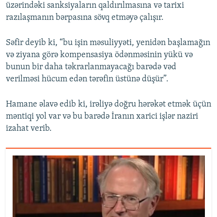
üzərindəki sanksiyaların qaldırılmasına və tarixi
razılaşmanın bərpasına sövq etməyə çalışır.
Səfir deyib ki, “bu işin məsuliyyəti, yenidən başlamağın
və ziyana görə kompensasiya ödənməsinin yükü və
bunun bir daha təkrarlanmayacağı barədə vəd
verilməsi hücum edən tərəfin üstünə düşür”.
Hamane əlavə edib ki, irəliyə doğru hərəkət etmək üçün
məntiqi yol var və bu barədə İranın xarici işlər naziri
izahat verib.