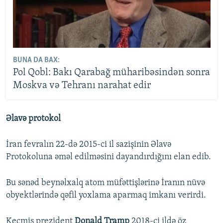
BUNA DA BAX:
Pol Qobl: Bakı Qarabağ müharibəsindən sonra
Moskva və Tehranı narahat edir
Əlavə protokol
İran fevralın 22-də 2015-ci il sazişinin Əlavə
Protokoluna əməl edilməsini dayandırdığını elan edib.
Bu sənəd beynəlxalq atom müfəttişlərinə İranın nüvə
obyektlərində qəfil yoxlama aparmaq imkanı verirdi.
Keçmiş prezident
Donald Tramp
2018-ci ildə öz