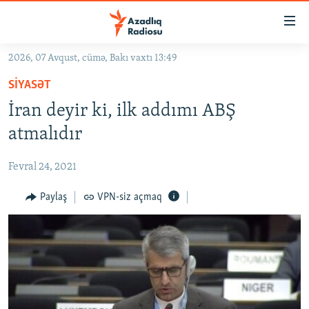
Keçid
linkləri
Əsas
2026, 07 Avqust, cümə, Bakı vaxtı 13:49
məzmuna
GÜNDƏM
SIYASƏT
qayıt
#İZAHLA
Əsas
İran deyir ki, ilk addımı ABŞ
KORRUPSIOMETR
naviqasiyaya
atmalıdır
qayıt
#ƏSLINDƏ
Axtarışa
Fevral 24, 2021
FƏRQƏ BAX
keç
QANUNI DOĞRU
Paylaş
VPN-siz açmaq
ARAŞDIRMA
MULTIMEDIA
RADIO ARXIV
VIDEO
HAQQIMIZDA
FOTOQALEREYA
OXU ZALI