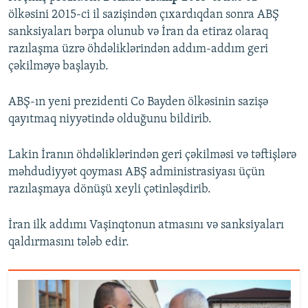
ölkəsini 2015-ci il sazişindən çıxardıqdan sonra ABŞ
sanksiyaları bərpa olunub və İran da etiraz olaraq
razılaşma üzrə öhdəliklərindən addım-addım geri
çəkilməyə başlayıb.
ABŞ-ın yeni prezidenti Co Bayden ölkəsinin sazişə
qayıtmaq niyyətində olduğunu bildirib.
Lakin İranın öhdəliklərindən geri çəkilməsi və təftişlərə
məhdudiyyət qoyması ABŞ administrasiyası üçün
razılaşmaya dönüşü xeyli çətinləşdirib.
İran ilk addımı Vaşinqtonun atmasını və sanksiyaları
qaldırmasını tələb edir.