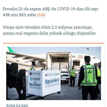
Fevralın 21-də axşam ABŞ-da COVID-19-dan ölü sayı
498 min 883 nəfər
olub
.
Dünya üzrə virusdan ölüm 2.5 milyona yaxınlaşır,
amma real rəqəmin daha yüksək olduğu düşünülür.
BUNA DA BAX: