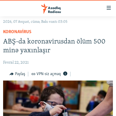
Keçid
linkləri
Əsas
2026, 07 Avqust, cümə, Bakı vaxtı 03:05
məzmuna
GÜNDƏM
KORONAVIRUS
qayıt
#İZAHLA
Əsas
ABŞ-da koronavirusdan ölüm 500
KORRUPSIOMETR
naviqasiyaya
minə yaxınlaşır
qayıt
#ƏSLINDƏ
Axtarışa
Fevral 22, 2021
FƏRQƏ BAX
keç
QANUNI DOĞRU
Paylaş
VPN-siz açmaq
ARAŞDIRMA
MULTIMEDIA
RADIO ARXIV
VIDEO
HAQQIMIZDA
FOTOQALEREYA
OXU ZALI