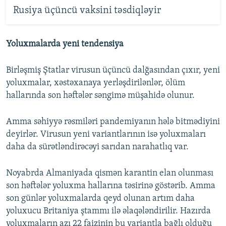
Rusiya üçüncü vaksini təsdiqləyir
Yoluxmalarda yeni tendensiya
Birləşmiş Ştatlar virusun üçüncü dalğasından çıxır, yeni
yoluxmalar, xəstəxanaya yerləşdirilənlər, ölüm
hallarında son həftələr səngimə müşahidə olunur.
Amma səhiyyə rəsmiləri pandemiyanın hələ bitmədiyini
deyirlər. Virusun yeni variantlarının isə yoluxmaları
daha da sürətləndirəcəyi sarıdan narahatlıq var.
Noyabrda Almaniyada qismən karantin elan olunması
son həftələr yoluxma hallarına təsirinə göstərib. Amma
son günlər yoluxmalarda qeyd olunan artım daha
yoluxucu Britaniya ştammı ilə əlaqələndirilir. Hazırda
yoluxmaların azı 22 faizinin bu variantla bağlı olduğu