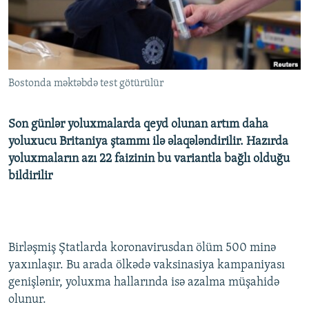
İNFOQRAFIKA
AZƏRBAYCAN ƏDƏBIYYATI KITABXANASI
MISSIYAMIZ
BIZI IZLƏ
KARIKATURA
İSLAM VƏ DEMOKRATIYA
PEŞƏ ETIKASI VƏ JURNALISTIKA STANDARTLARIMIZ
İZ - MƏDƏNIYYƏT PROQRAMI
MATERIALLARIMIZDAN ISTIFADƏ
Bostonda məktəbdə test götürülür
AZADLIQRADIOSU MOBIL TELEFONUNUZDA
RFE/RL-in bütün saytları
BIZIMLƏ ƏLAQƏ
Son günlər yoluxmalarda qeyd olunan artım daha
XƏBƏR BÜLLETENLƏRIMIZ
yoluxucu Britaniya ştammı ilə əlaqələndirilir. Hazırda
yoluxmaların azı 22 faizinin bu variantla bağlı olduğu
bildirilir
Birləşmiş Ştatlarda koronavirusdan ölüm 500 minə
yaxınlaşır. Bu arada ölkədə vaksinasiya kampaniyası
genişlənir, yoluxma hallarında isə azalma müşahidə
olunur.