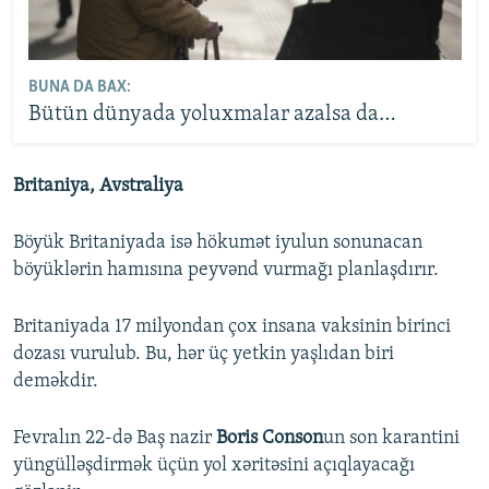
BUNA DA BAX:
Bütün dünyada yoluxmalar azalsa da…
Britaniya, Avstraliya
Böyük Britaniyada isə hökumət iyulun sonunacan
böyüklərin hamısına peyvənd vurmağı planlaşdırır.
Britaniyada 17 milyondan çox insana vaksinin birinci
dozası vurulub. Bu, hər üç yetkin yaşlıdan biri
deməkdir.
Fevralın 22-də Baş nazir
Boris Conson
un son karantini
yüngülləşdirmək üçün yol xəritəsini açıqlayacağı