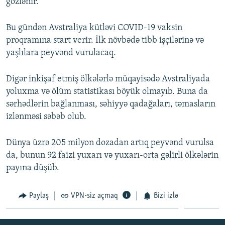
gözlənir.
Bu gündən Avstraliya kütləvi COVID-19 vaksin
proqramına start verir. İlk növbədə tibb işçilərinə və
yaşlılara peyvənd vurulacaq.
Digər inkişaf etmiş ölkələrlə müqayisədə Avstraliyada
yoluxma və ölüm statistikası böyük olmayıb. Buna da
sərhədlərin bağlanması, səhiyyə qadağaları, təmasların
izlənməsi səbəb olub.
Dünya üzrə 205 milyon dozadan artıq peyvənd vurulsa
da, bunun 92 faizi yuxarı və yuxarı-orta gəlirli ölkələrin
payına düşüb.
Paylaş
VPN-siz açmaq
Bizi izlə