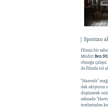
Spontan ak
Filmin bir səh
Müdiri
Ben Sti
olmağa çalışır.
də filmdə rol a
"Harrods" mağa
dək aktyorun m
düşünərək onla
səhnədə "Harro
testlərindən ke