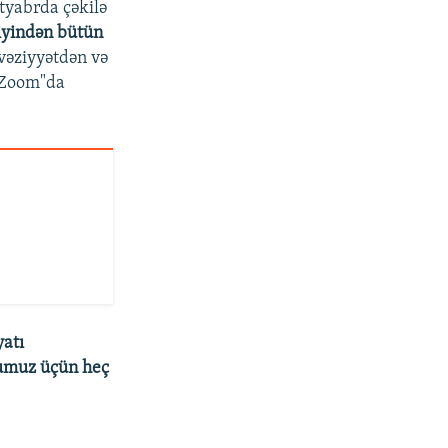
tyabrda çəkilə
diyindən bütün
 vəziyyətdən və
 "Zoom"da
yatı
ğumuz üçün heç