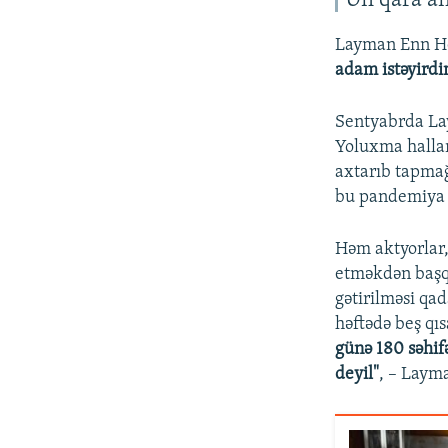
Ən qara a
Layman Enn Het
adam istəyirdi
Sentyabrda La
Yoluxma hallar
axtarıb tapmağ
bu pandemiya h
Həm aktyorlar,
etməkdən başq
gətirilməsi qa
həftədə beş qıs
günə 180 səhif
deyil"
, – Laym