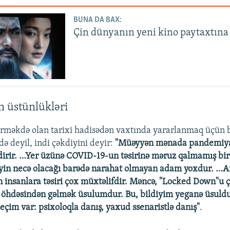
BUNA DA BAX:
Çin dünyanın yeni kino paytaxtına 
 üstünlükləri
rməkdə olan tarixi hadisədən vaxtında yararlanmaq üçün
də deyil, indi çəkdiyini deyir:
"Müəyyən mənada pandemiy
dirir. …Yer üzünə COVID-19-un təsirinə məruz qalmamış bir
yin necə olacağı barədə narahat olmayan adam yoxdur. …A
 insanlara təsiri çox müxtəlifdir. Məncə, "Locked Down"
öhdəsindən gəlmək üsulumdur. Bu, bildiyim yeganə üsuld
eçim var: psixoloqla danış, yaxud ssenaristlə danış"
.