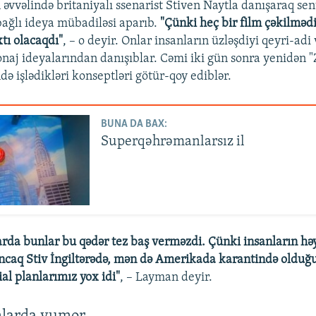
əvvəlində britaniyalı ssenarist Stiven Naytla danışaraq sen
 bağlı ideya mübadiləsi aparıb.
"Çünki heç bir film çəkilmə
tı olacaqdı"
, – o deyir. Onlar insanların üzləşdiyi qeyri-adi
aj ideyalarından danışıblar. Cəmi iki gün sonra yenidən
ə işlədikləri konseptləri götür-qoy ediblər.
BUNA DA BAX:
Superqəhrəmanlarsız il
rda bunlar bu qədər tez baş verməzdi. Çünki insanların hə
caq Stiv İngiltərədə, mən də Amerikada karantində oldu
al planlarımız yox idi"
, – Layman deyir.