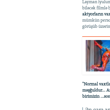
Layman iyulun 
biləcək filmlə
aktyorların vax
mümkün person
görüşüb üzərind
"Normal vaxtla
məşğuldur… An
birimizin …sosi