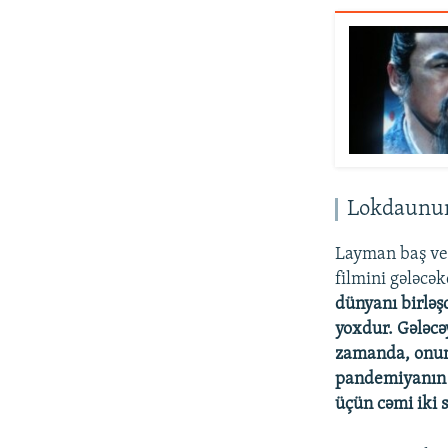
Lokdaunun
Layman baş ve
filmini gələcək
dünyanı birləş
yoxdur. Gələcə
zamanda, onun
pandemiyanın 
üçün cəmi iki s