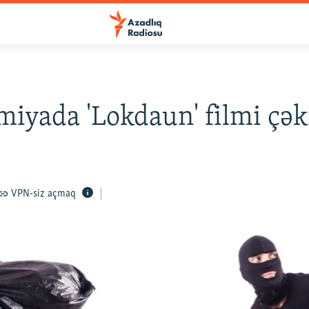
iyada 'Lokdaun' filmi çək
VPN-siz açmaq