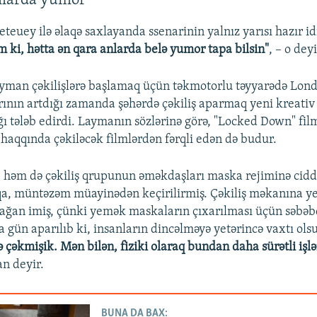
nlarda yumor
euey ilə əlaqə saxlayanda ssenarinin yalnız yarısı hazır id
m ki, hətta ən qara anlarda belə yumor tapa bilsin"
, – o deyi
yman çəkilişlərə başlamaq üçün təkmotorlu təyyarədə Lon
ının artdığı zamanda şəhərdə çəkiliş aparmaq yeni kreativ 
ı tələb edirdi. Laymanın sözlərinə görə, "Locked Down" fil
aqqında çəkiləcək filmlərdən fərqli edən də budur.
 həm də çəkiliş qrupunun əməkdaşları maska rejiminə cidd
a, müntəzəm müayinədən keçirilirmiş. Çəkiliş məkanına 
dağan imiş, çünki yemək maskaların çıxarılması üçün səbəbdi
a gün aparılıb ki, insanların dincəlməyə yetərincə vaxtı ols
ə çəkmişik. Mən bilən, fiziki olaraq bundan daha sürətli 
an deyir.
BUNA DA BAX: