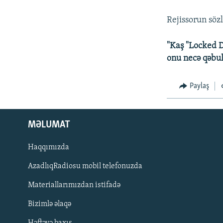
Rejissorun sözl
"Kaş "Locked 
onu necə qəbul
Paylaş
MƏLUMAT
Haqqımızda
AzadlıqRadiosu mobil telefonuzda
Materiallarımızdan istifadə
BIZI IZLƏ
Bizimlə əlaqə
Həftəyə baxış