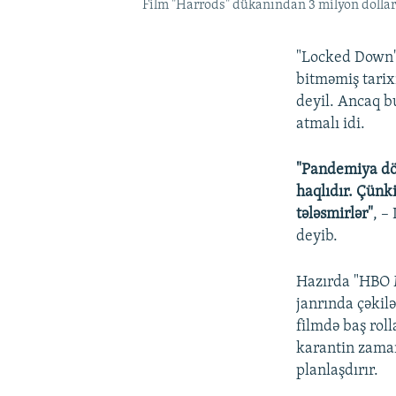
Film "Harrods" dükanından 3 milyon dollar
"Locked Down"
bitməmiş tarix
deyil. Ancaq b
atmalı idi.
"Pandemiya dö
haqlıdır. Çünk
tələsmirlər"
, 
deyib.
Hazırda "HBO 
janrında çəkil
filmdə baş roll
karantin zaman
planlaşdırır.