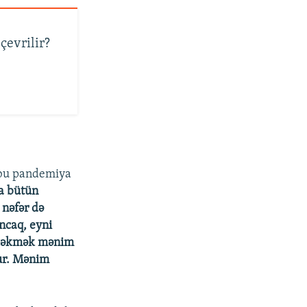
çevrilir?
 bu pandemiya
a bütün
 nəfər də
ncaq, eyni
u çəkmək mənim
ur. Mənim