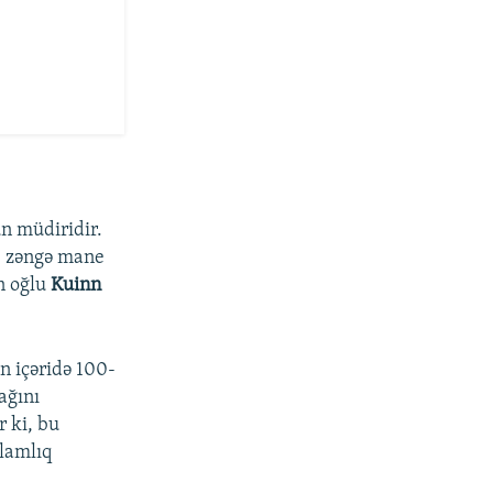
n müdiridir.
b zəngə mane
in oğlu
Kuinn
n içəridə 100-
ağını
r ki, bu
ğlamlıq