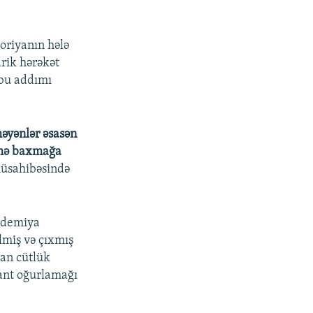
toriyanın hələ
rik hərəkət
 bu addımı
əyənlər əsasən
ilmə baxmağa
müsahibəsində
ndemiya
lmiş və çıxmış
an cütlük
yant oğurlamağı