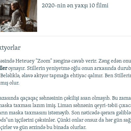
2020-nin ən yaxşı 10 filmi
tyorlar
nəsində Heteuey "Zoom" zənginə cavab verir. Zəng edən onu
ller
oynayır. Stillerin yeniyetmə oğlu onun arxasında duru
 Beləliklə, əlavə aktyor tapmağa ehtiyac qalmır. Ben Stiller
lmış olur.
zasında qaçaqaç səhnəsinin çəkilişi asan olmayıb. Bu zama
aska taxması lazım imiş. Liman səhnənin qeyri-təbii çıxac
rın maska taxmasını istəməyib. Son nəticədə qərara gəliblə
ds"un işçilərini çəksinlər. Çünki onlar onsuz da hər gün sa
çirlər və gün ərzində bu binada olurlar.