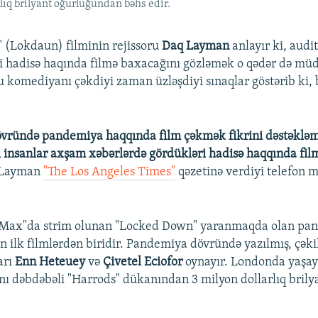
lıq brilyant oğurluğundan bəhs edir.
 (Lokdaun) filminin rejissoru
Daq Layman
anlayır ki, audi
i hadisə haqında filmə baxacağını gözləmək o qədər də müd
u komediyanı çəkdiyi zaman üzləşdiyi sınaqlar göstərib ki,
vründə pandemiya haqqında film çəkmək fikrini dəstəkləm
i insanlar axşam xəbərlərdə gördükləri hadisə haqqında f
– Layman
"The Los Angeles Times"
qəzetinə verdiyi telefon 
Max"da strim olunan "Locked Down" yaranmaqda olan pa
ən ilk filmlərdən biridir. Pandemiya dövründə yazılmış, çəki
arı
Enn Heteuey
və
Çivetel Eciofor
oynayır. Londonda yaşay
ı dəbdəbəli "Harrods" dükanından 3 milyon dollarlıq bril