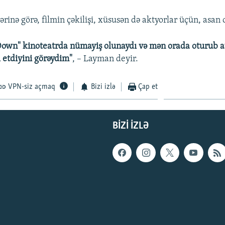
ərinə görə, filmin çəkilişi, xüsusən də aktyorlar üçün, asan
Down" kinoteatrda nümayiş olunaydı və mən orada oturub a
 etdiyini görəydim"
, – Layman deyir.
VPN-siz açmaq
Bizi izlə
Çap et
BIZI IZLƏ