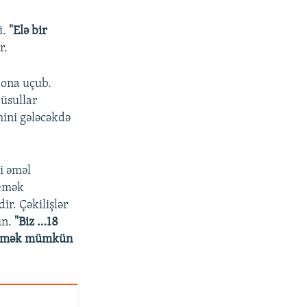
i.
"Elə bir
r.
dona uçub.
üsullar
mini gələcəkdə
i əməl
yemək
r. Çəkilişlər
un.
"Biz …18
işləmək mümkün