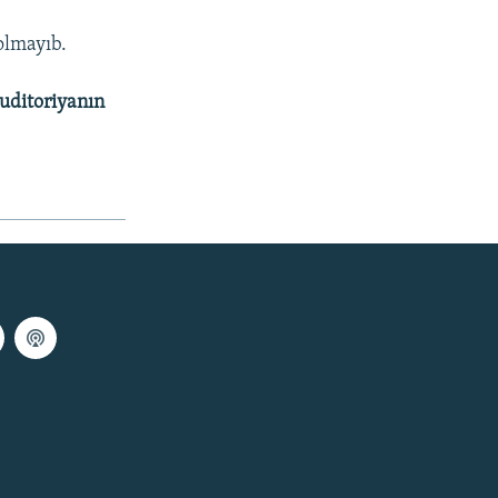
 olmayıb.
uditoriyanın