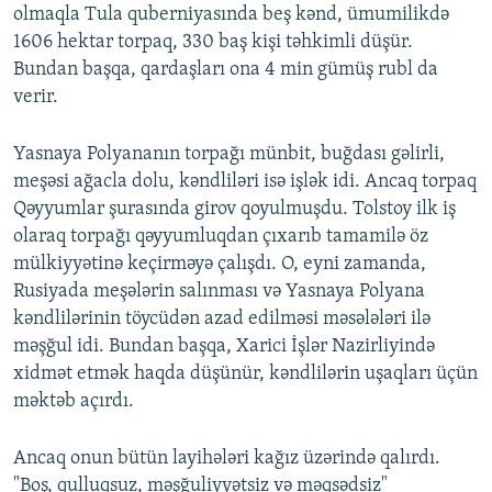
olmaqla Tula quberniyasında beş kənd, ümumilikdə
1606 hektar torpaq, 330 baş kişi təhkimli düşür.
Bundan başqa, qardaşları ona 4 min gümüş rubl da
verir.
Yasnaya Polyananın torpağı münbit, buğdası gəlirli,
meşəsi ağacla dolu, kəndliləri isə işlək idi. Ancaq torpaq
Qəyyumlar şurasında girov qoyulmuşdu. Tolstoy ilk iş
olaraq torpağı qəyyumluqdan çıxarıb tamamilə öz
mülkiyyətinə keçirməyə çalışdı. O, eyni zamanda,
Rusiyada meşələrin salınması və Yasnaya Polyana
kəndlilərinin töycüdən azad edilməsi məsələləri ilə
məşğul idi. Bundan başqa, Xarici İşlər Nazirliyində
xidmət etmək haqda düşünür, kəndlilərin uşaqları üçün
məktəb açırdı.
Ancaq onun bütün layihələri kağız üzərində qalırdı.
"Boş, qulluqsuz, məşğuliyyətsiz və məqsədsiz"