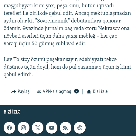
məşğuliyyəti kimi yox, peşə kimi, bütün iqtisadi
tərəfləri ilə birlikdə qəbul edir. Ancaq məktublaşmadan
aydın olur ki, "Sovremennik" debütantlara qonorar
ödəmir. Əvəzində jurnalın baş redaktoru Nekrasov ona
növbəti əsərləri üçün daha yaxşı məbləğ – hər çap
vərəqi üçün 50 gümüş rubl vəd edir.
Lev Tolstoy özünü peşəkar sayır, ədəbiyyatı təkcə
düşüncə üçün deyil, həm də pul qazanmaq üçün iş kimi
qəbul edirdi.
Paylaş
VPN-siz açmaq
Bizi izlə
BIZI IZLƏ