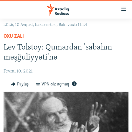
Keçid
linkləri
Əsas
2026, 10 Avqust, bazar ertəsi, Bakı vaxtı 11:24
məzmuna
GÜNDƏM
OXU ZALI
qayıt
#İZAHLA
Əsas
Lev Tolstoy: Qumardan 'sabahın
KORRUPSIOMETR
naviqasiyaya
məşğuliyyəti'nə
qayıt
#ƏSLINDƏ
Axtarışa
Fevral 10, 2021
FƏRQƏ BAX
keç
QANUNI DOĞRU
Paylaş
VPN-siz açmaq
ARAŞDIRMA
MULTIMEDIA
RADIO ARXIV
VIDEO
HAQQIMIZDA
FOTOQALEREYA
OXU ZALI