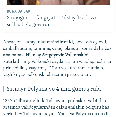
BUNA DA BAX:
Söz yığını, cəfəngiyat - Tolstoy 'Hərb və
sülh'ü belə görürdü
Ancaq onu tanıyanlar əmindirlər ki, Lev Tolstoy evli,
sanballı adam, tanınmış yazıçı olandan sonra daha çox
ana babası
Nikolay Sergeyeviç Volkonski
ni
xatırladırmış. Volkonski qayda-qanun və səliqə-səhman
prinsipi ilə yaşayırmış. "Hərb və sülh" romanında o,
yaşlı knyaz Bolkonski obrazının prototipidir.
Yasnaya Polyana və 4 min gümüş rubl
1847-ci ilin aprelində Tolstoyun qardaşları və bir bacısı
arasında valideynlərindən qalan əmlakın bölgüsü baş
verir. Lev Tolstoyun payına Yasnaya Polyana da daxil