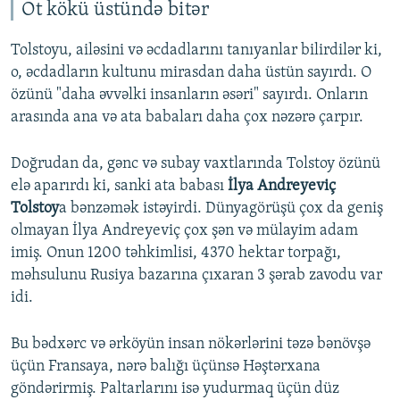
Ot kökü üstündə bitər
Tolstoyu, ailəsini və əcdadlarını tanıyanlar bilirdilər ki,
o, əcdadların kultunu mirasdan daha üstün sayırdı. O
özünü "daha əvvəlki insanların əsəri" sayırdı. Onların
arasında ana və ata babaları daha çox nəzərə çarpır.
Doğrudan da, gənc və subay vaxtlarında Tolstoy özünü
elə aparırdı ki, sanki ata babası
İlya Andreyeviç
Tolstoy
a bənzəmək istəyirdi. Dünyagörüşü çox da geniş
olmayan İlya Andreyeviç çox şən və mülayim adam
imiş. Onun 1200 təhkimlisi, 4370 hektar torpağı,
məhsulunu Rusiya bazarına çıxaran 3 şərab zavodu var
idi.
Bu bədxərc və ərköyün insan nökərlərini təzə bənövşə
üçün Fransaya, nərə balığı üçünsə Həştərxana
göndərirmiş. Paltarlarını isə yudurmaq üçün düz