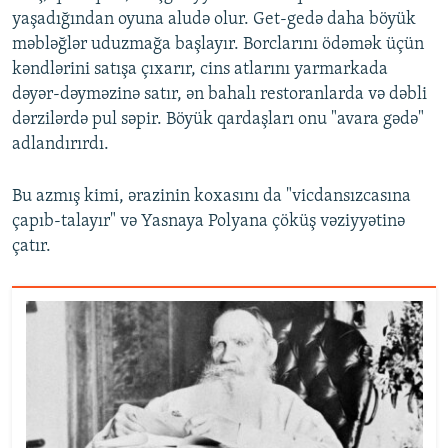
yaşadığından oyuna aludə olur. Get-gedə daha böyük
məbləğlər uduzmağa başlayır. Borclarını ödəmək üçün
kəndlərini satışa çıxarır, cins atlarını yarmarkada
dəyər-dəyməzinə satır, ən bahalı restoranlarda və dəbli
dərzilərdə pul səpir. Böyük qardaşları onu "avara gədə"
adlandırırdı.
Bu azmış kimi, ərazinin koxasını da "vicdansızcasına
çapıb-talayır" və Yasnaya Polyana çöküş vəziyyətinə
çatır.