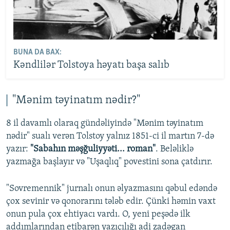
BUNA DA BAX:
Kəndlilər Tolstoya həyatı başa salıb
"Mənim təyinatım nədir?"
8 il davamlı olaraq gündəliyində "Mənim təyinatım
nədir" sualı verən Tolstoy yalnız 1851-ci il martın 7-də
yazır:
"Sabahın məşğuliyyəti... roman"
. Beləliklə
yazmağa başlayır və "Uşaqlıq" povestini sona çatdırır.
"Sovremennik" jurnalı onun əlyazmasını qəbul edəndə
çox sevinir və qonorarını tələb edir. Çünki həmin vaxt
onun pula çox ehtiyacı vardı. O, yeni peşədə ilk
addımlarından etibarən yazıçılığı adi zadəgan