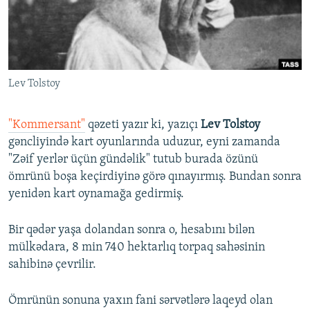
İNFOQRAFIKA
AZƏRBAYCAN ƏDƏBIYYATI KITABXANASI
MISSIYAMIZ
BIZI IZLƏ
KARIKATURA
İSLAM VƏ DEMOKRATIYA
PEŞƏ ETIKASI VƏ JURNALISTIKA STANDARTLARIMIZ
İZ - MƏDƏNIYYƏT PROQRAMI
MATERIALLARIMIZDAN ISTIFADƏ
Lev Tolstoy
AZADLIQRADIOSU MOBIL TELEFONUNUZDA
RFE/RL-in bütün saytları
BIZIMLƏ ƏLAQƏ
"Kommersant"
qəzeti yazır ki, yazıçı
Lev Tolstoy
XƏBƏR BÜLLETENLƏRIMIZ
gəncliyində kart oyunlarında uduzur, eyni zamanda
"Zəif yerlər üçün gündəlik" tutub burada özünü
ömrünü boşa keçirdiyinə görə qınayırmış. Bundan sonra
yenidən kart oynamağa gedirmiş.
Bir qədər yaşa dolandan sonra o, hesabını bilən
mülkədara, 8 min 740 hektarlıq torpaq sahəsinin
sahibinə çevrilir.
Ömrünün sonuna yaxın fani sərvətlərə laqeyd olan