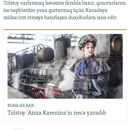
Tolstoy varlanmaq həvəsinə ikrahla baxır, qonorarlarını
isə təqiblərdən yaxa qurtarmaq üçün Kanadaya
mühacirət etməyə hazırlaşan duxoborlara ianə edir.
BUNA DA BAX:
Tolstoy 'Anna Karenina'nı necə yaradıb