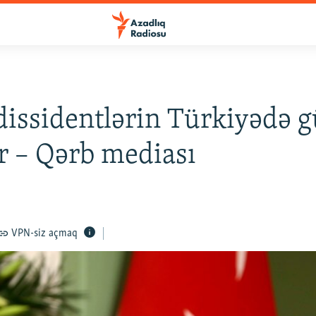
 dissidentlərin Türkiyədə 
r – Qərb mediası
VPN-siz açmaq