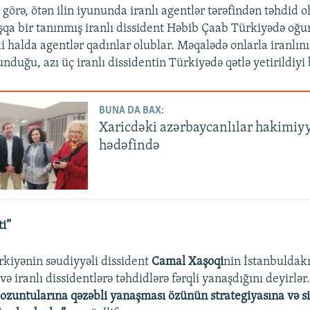
görə, ötən ilin iyununda iranlı agentlər tərəfindən təhdid o
aşqa bir tanınmış iranlı dissident Həbib Çaab Türkiyədə oğu
ki halda agentlər qadınlar olublar. Məqalədə onlarla iranlın
nduğu, azı üç iranlı dissidentin Türkiyədə qətlə yetirildiyi b
BUNA DA BAX:
Xaricdəki azərbaycanlılar hakimiy
hədəfində
i”
rkiyənin səudiyyəli dissident
Camal Xaşoqi
nin İstanbuldak
ə iranlı dissidentlərə təhdidlərə fərqli yanaşdığını deyirlər
pozuntularına qəzəbli yanaşması özünün strategiyasına və si