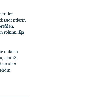
identlər
dissidentlərin
ərəfdən,
n rolunu ifşa
qurumların
açıqladığı
dəfə alan
cəhdin