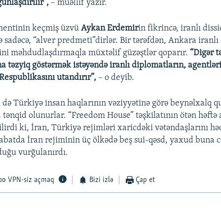
unlaşdırılır”,
– müəllif yazır.
mentinin keçmiş üzvü
Aykan Erdemir
in fikrincə, iranlı diss
sadəcə, “alver predmeti”dirlər. Bir tərəfdən, Ankara iranlı 
ətini məhdudlaşdırmaqla müxtəlif güzəştlər qoparır.
“Digər t
 təzyiq göstərmək istəyəndə iranlı diplomatların, agentləri
Respublikasını utandırır”,
– o deyib.
də Türkiyə insan haqlarının vəziyyətinə görə beynəlxalq 
 tənqid olunurlar. “Freedom House” təşkilatının ötən həftə 
irdi ki, İran, Türkiyə rejimləri xaricdəki vətəndaşlarını hə
sabatda İran rejiminin üç ölkədə beş sui-qəsd, yaxud buna 
duğu vurğulanırdı.
VPN-siz açmaq
Bizi izlə
Çap et