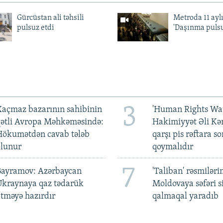
Gürcüstan ali təhsili
Metroda 11 aylı
pulsuz etdi
'Daşınma pulsu
3
açmaz bazarının sahibinin
'Human Rights Wat
qətli Avropa Məhkəməsində:
Hakimiyyət Əli Kə
Hökumətdən cavab tələb
qarşı pis rəftara so
olunur
qoymalıdır
7
Bayramov: Azərbaycan
'Taliban' rəsmiləri
Ukraynaya qaz tədarük
Moldovaya səfəri s
tməyə hazırdır
qalmaqal yaradıb