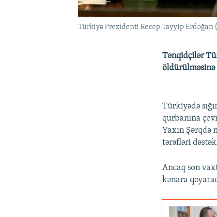
Türkiyə Prezidenti Recep Tayyip Erdoğan (
Tənqidçilər Tü
öldürülməsinə v
Türkiyədə sığı
qurbanına çevri
Yaxın Şərqdə n
tərəfləri dəstək
Ancaq son vaxt
kənara qoyaraq