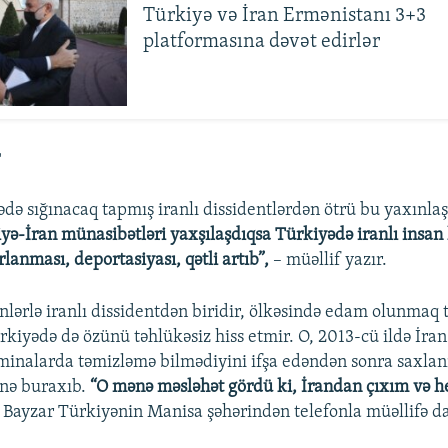
Türkiyə və İran Ermənistanı 3+3
platformasına dəvət edirlər
r
də sığınacaq tapmış iranlı dissidentlərdən ötrü bu yaxınla
yə-İran münasibətləri yaxşılaşdıqsa Türkiyədə iranlı insan 
rlanması, deportasiyası, qətli artıb”,
– müəllif yazır.
lərlə iranlı dissidentdən biridir, ölkəsində edam olunmaq t
kiyədə də özünü təhlükəsiz hiss etmir. O, 2013-cü ildə İra
 minalarda təmizləmə bilmədiyini ifşa edəndən sonra saxla
nə buraxıb.
“O mənə məsləhət gördü ki, İrandan çıxım və h
 Bayzar Türkiyənin Manisa şəhərindən telefonla müəllifə da