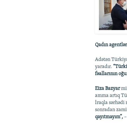
Qadın agentlə
Adətən Türkiyə
yaradır.
“Türki
fəallarının oğu
Eiza Bazyar
min
amma artıq Tür
İraqla sərhədi
sonradan zami
qayıtmayım”,
–