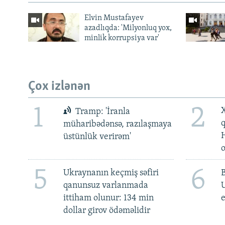
Elvin Mustafayev
azadlıqda: 'Milyonluq yox,
minlik korrupsiya var'
Çox izlənən
1
2
X
Tramp: 'İranla
müharibədənsə, razılaşmaya
üstünlük verirəm'
5
6
Ukraynanın keçmiş səfiri
qanunsuz varlanmada
ittiham olunur: 134 min
e
dollar girov ödəməlidir