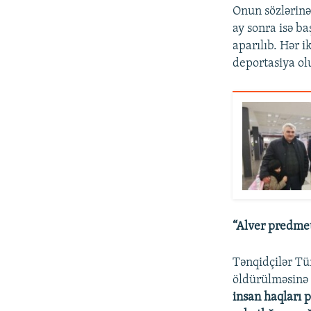
Onun sözlərinə 
ay sonra isə b
aparılıb. Hər i
deportasiya olu
“Alver predmet
Tənqidçilər Tü
öldürülməsinə v
insan haqları 