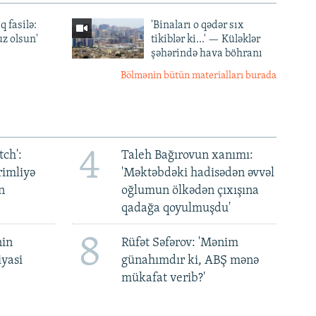
q fasilə:
'Binaları o qədər sıx
z olsun'
tikiblər ki...' — Küləklər
şəhərində hava böhranı
Bölmənin bütün materialları burada
4
ch':
Taleh Bağırovun xanımı:
rimliyə
'Məktəbdəki hadisədən əvvəl
n
oğlumun ölkədən çıxışına
qadağa qoyulmuşdu'
8
nin
Rüfət Səfərov: 'Mənim
iyasi
günahımdır ki, ABŞ mənə
mükafat verib?'