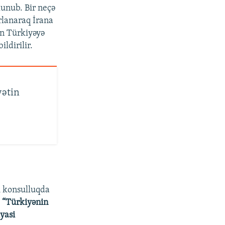
lunub. Bir neçə
rlanaraq İrana
ın Türkiyəyə
ildirilir.
yətin
ı konsulluqda
.
“Türkiyənin
yasi