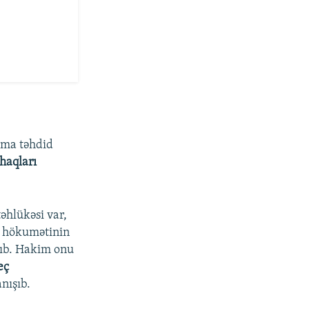
şma təhdid
haqları
əhlükəsi var,
n hökumətinin
nıb. Hakim onu
eç
nışıb.