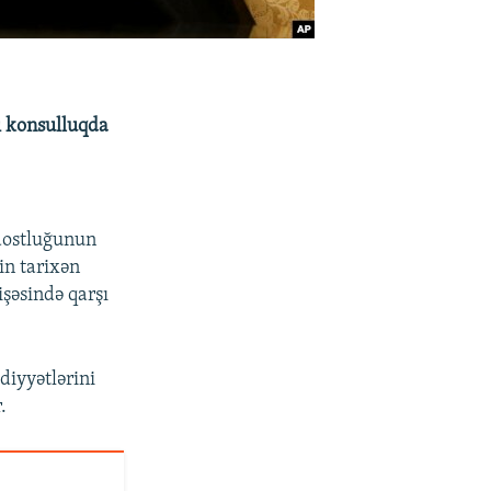
ı konsulluqda
 dostluğunun
in tarixən
şəsində qarşı
diyyətlərini
.