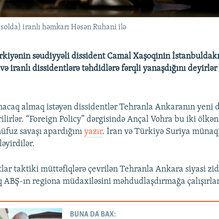
solda) iranlı həmkarı Həsən Ruhani ilə
rkiyənin səudiyyəli dissident Camal Xaşoqinin İstanbuldak
ə iranlı dissidentlərə təhdidlərə fərqli yanaşdığını deyirlər
nacaq almaq istəyən dissidentlər Tehranla Ankaranın yeni
lirlər. “Foreign Policy” dərgisində Ançal Vohra bu iki ölkən
üfuz savaşı apardığını
yazır
. İran və Türkiyə Suriya münaqi
ləyirdilər.
lar taktiki müttəfiqlərə çevrilən Tehranla Ankara siyasi zid
 ABŞ-ın regiona müdaxiləsini məhdudlaşdırmağa çalışırlar
BUNA DA BAX: