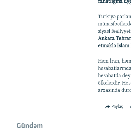
rahatlığına uyğ
Türkiyə parla
münasibətlərdə 
siyasi fəaliyy
Ankara Tehrana
etməklə İslam 
Həm İran, həm 
hesabatlarında
hesabatda deyil
ölkələrdir. He
arxasında dur
Paylaş
Gündəm