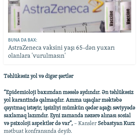
BUNA DA BAX:
AstraZeneca vaksini yaşı 65-dən yuxarı
olanlara 'vurulmasın'
Təhlükəsiz yol və digər şərtlər
“Epidemioloji baxımdan məsələ aydındır. Ən təhlükəsiz
yol karantində qalmaqdır. Amma uşaqlar məktəbə
qayıtmaq istəyir, işsizliyi mümkün qədər aşağı səviyyədə
saxlamaq lazımdır. Eyni zamanda nəzərə alınası sosial
və psixoloji aspektlər də var”,
– Kansler
Sebastyan Kurz
mətbuat konfransında deyib.