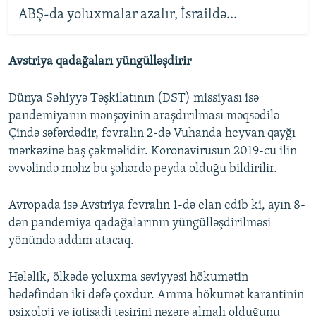
ABŞ-da yoluxmalar azalır, İsraildə...
Avstriya qadağaları yüngülləşdirir
Dünya Səhiyyə Təşkilatının (DST) missiyası isə
pandemiyanın mənşəyinin araşdırılması məqsədilə
Çində səfərdədir, fevralın 2-də Vuhanda heyvan qayğı
mərkəzinə baş çəkməlidir. Koronavirusun 2019-cu ilin
əvvəlində məhz bu şəhərdə peyda olduğu bildirilir.
Avropada isə Avstriya fevralın 1-də elan edib ki, ayın 8-
dən pandemiya qadağalarının yüngülləşdirilməsi
yönündə addım atacaq.
Hələlik, ölkədə yoluxma səviyyəsi hökumətin
hədəfindən iki dəfə çoxdur. Amma hökumət karantinin
psixoloji və iqtisadi təsirini nəzərə almalı olduğunu