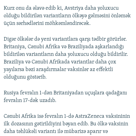
Kurz onu da əlavə edib ki, Avstriya daha yoluxucu
olduğu bildirilən variantların ölkəyə gəlməsini önləmək
üçün sərhədlərini möhkəmləndirəcək.
Digər ölkələr də yeni variantlara qarşı tədbir görürlər.
Britaniya, Cənubi Afrika və Braziliyada aşkarlandığı
bildirilən variantların daha yoluxucu olduğu bildirilir.
Braziliya və Cənubi Afrikada variantlar daha çox
yayılarsa bəzi araşdırmalar vaksinlər az effektli
olduğunu göstərib.
Rusiya fevralın 1-dən Britaniyadan uçuşlara qadağanı
fevralın 17-dək uzadıb.
Cənubi Afrika isə fevralın 1-də AstraZeneca vaksininin
ilk dozasının gətirildiyini bəyan edib. Bu ölkə vaksinin
daha təhlükəli variantı ilə mübarizə aparır və