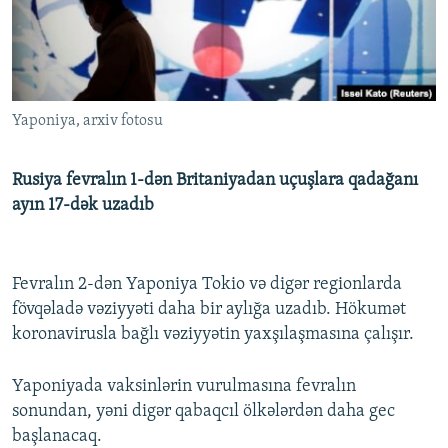
İNFOQRAFIKA
AZƏRBAYCAN ƏDƏBIYYATI KITABXANASI
MISSIYAMIZ
BIZI IZLƏ
KARIKATURA
İSLAM VƏ DEMOKRATIYA
PEŞƏ ETIKASI VƏ JURNALISTIKA STANDARTLARIMIZ
İZ - MƏDƏNIYYƏT PROQRAMI
MATERIALLARIMIZDAN ISTIFADƏ
Yaponiya, arxiv fotosu
AZADLIQRADIOSU MOBIL TELEFONUNUZDA
RFE/RL-in bütün saytları
BIZIMLƏ ƏLAQƏ
Rusiya fevralın 1-dən Britaniyadan uçuşlara qadağanı
XƏBƏR BÜLLETENLƏRIMIZ
ayın 17-dək uzadıb
Fevralın 2-dən Yaponiya Tokio və digər regionlarda
fövqəladə vəziyyəti daha bir aylığa uzadıb. Hökumət
koronavirusla bağlı vəziyyətin yaxşılaşmasına çalışır.
Yaponiyada vaksinlərin vurulmasına fevralın
sonundan, yəni digər qabaqcıl ölkələrdən daha gec
başlanacaq.