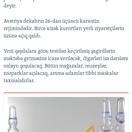
deyir.
Avstriya dekabrın 26-dan üçüncü karantin
rejimindədir. Bircə xizək kurortları yerli ziyarətçilərin
üzünə açıq qalıb.
Yeni qaydalara görə, testdən keçirilmiş şagirdlərin
məktəbə getməsinə icazə veriləcək, digərləri isə dərslərə
onlayn qoşulacaq. Bütün mağazalar, muzeylər,
zooparklar açılacaq, amma adamlar tibbi maskalar
taxmalıdırlar.