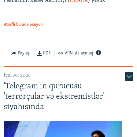
Fəallarının Xəbər Agentliyi (
HRANA
) yayıb.
Ətraflı burada oxuyun
Paylaş
PDF
VPN-siz açmaq
İyul 30, 2026
'Telegram'ın qurucusu
'terrorçular və ekstremistlər'
siyahısında