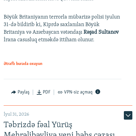
Böyük Britaniyanın terrorla mübarizə polisi iyulun
31-də bildirib ki, Kiprdə saxlanılan Böyük
Britaniya və Azərbaycan vətəndaşı
Rəşad Sultanov
İrana casusluq etməkdə ittiham olunur.
Ətraflı burada oxuyun
Paylaş
PDF
VPN-siz açmaq
İyul 31, 2026
Təbrizdə fəal Yürüş
Mehrəlibəyliyə yeni həbs cəzası