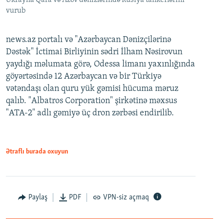
Ukrayna Qara və Azov dənizlərində Rusiya tankerlərini
vurub
news.az portalı və "Azərbaycan Dənizçilərinə
Dəstək" İctimai Birliyinin sədri İlham Nəsirovun
yaydığı məlumata görə, Odessa limanı yaxınlığında
göyərtəsində 12 Azərbaycan və bir Türkiyə
vətəndaşı olan quru yük gəmisi hücuma məruz
qalıb. "Albatros Corporation" şirkətinə məxsus
"ATA-2" adlı gəmiyə üç dron zərbəsi endirilib.
Ətraflı burada oxuyun
Paylaş
PDF
VPN-siz açmaq