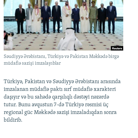
Səudiyyə Ərəbistanı, Türkiyə və Pakistan Məkkədə birgə
müdafiə sazişi imzalayıblar
Türkiyə, Pakistan və Səudiyyə Ərəbistanı arasında
imzalanan müdafiə paktı sırf müdafiə xarakteri
daşıyır və bu sahədə qarşılıqlı dəstəyi nəzərdə
tutur. Bunu avqustun 7-də Türkiyə rəsmisi üç
regional güc Məkkədə sazişi imzaladıqdan sonra
bildirib.