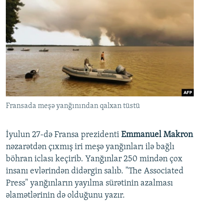
Fransada meşə yanğınından qalxan tüstü
İyulun 27-də Fransa prezidenti
Emmanuel Makron
nəzarətdən çıxmış iri meşə yanğınları ilə bağlı
böhran iclası keçirib. Yanğınlar 250 mindən çox
insanı evlərindən didərgin salıb. "The Associated
Press" yanğınların yayılma sürətinin azalması
əlamətlərinin də olduğunu yazır.