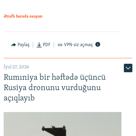
Ətraflı burada oxuyun
Paylaş
PDF
VPN-siz açmaq
İyul 27, 2026
Rumıniya bir həftədə üçüncü
Rusiya dronunu vurduğunu
açıqlayıb