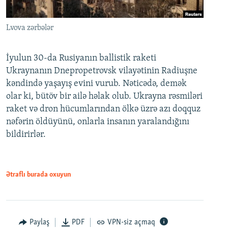
Lvova zərbələr
İyulun 30-da Rusiyanın ballistik raketi
Ukraynanın Dnepropetrovsk vilayətinin Radiuşne
kəndində yaşayış evini vurub. Nəticədə, demək
olar ki, bütöv bir ailə həlak olub. Ukrayna rəsmiləri
raket və dron hücumlarından ölkə üzrə azı doqquz
nəfərin öldüyünü, onlarla insanın yaralandığını
bildirirlər.
Ətraflı burada oxuyun
Paylaş
PDF
VPN-siz açmaq