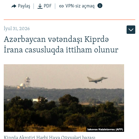
Paylaş
PDF
VPN-siz açmaq
İyul 31, 2026
Azərbaycan vətəndaşı Kiprdə
İrana casusluqda ittiham olunur
Kiprdə Akrotiri Hərbi Hava Qüvvələri bazası