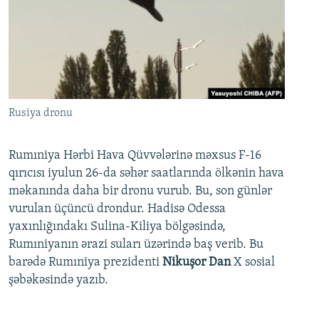
Rusiya dronu
Rumıniya Hərbi Hava Qüvvələrinə məxsus F-16
qırıcısı iyulun 26-da səhər saatlarında ölkənin hava
məkanında daha bir dronu vurub. Bu, son günlər
vurulan üçüncü drondur. Hadisə Odessa
yaxınlığındakı Sulina-Kiliya bölgəsində,
Rumıniyanın ərazi suları üzərində baş verib. Bu
barədə Rumıniya prezidenti
Nikuşor Dan
X sosial
şəbəkəsində yazıb.