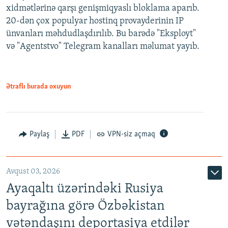
xidmətlərinə qarşı genişmiqyaslı bloklama aparıb.
20-dən çox populyar hostinq provayderinin IP
ünvanları məhdudlaşdırılıb. Bu barədə "Eksployt"
və "Agentstvo" Telegram kanalları məlumat yayıb.
Ətraflı burada oxuyun
Paylaş
PDF
VPN-siz açmaq
Avqust 03, 2026
Ayaqaltı üzərindəki Rusiya
bayrağına görə Özbəkistan
vətəndaşını deportasiya etdilər