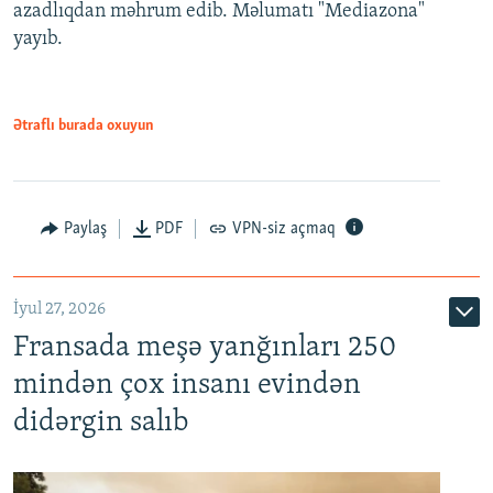
azadlıqdan məhrum edib. Məlumatı "Mediazona"
yayıb.
Ətraflı burada oxuyun
Paylaş
PDF
VPN-siz açmaq
İyul 27, 2026
Fransada meşə yanğınları 250
mindən çox insanı evindən
didərgin salıb