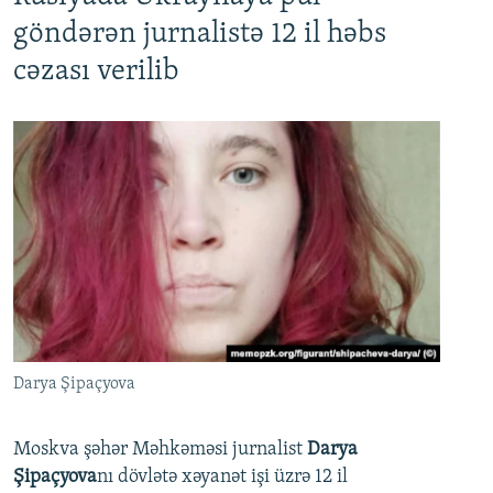
göndərən jurnalistə 12 il həbs
cəzası verilib
Darya Şipaçyova
Moskva şəhər Məhkəməsi jurnalist
Darya
Şipaçyova
nı dövlətə xəyanət işi üzrə 12 il