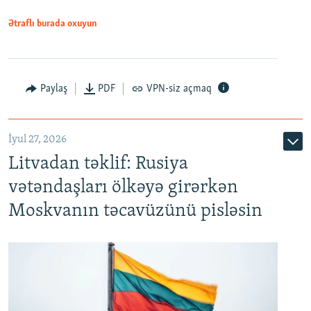
Ətraflı burada oxuyun
Paylaş
PDF
VPN-siz açmaq
İyul 27, 2026
Litvadan təklif: Rusiya
vətəndaşları ölkəyə girərkən
Moskvanın təcavüzünü pisləsin