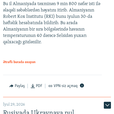
Bu il Almaniyada təxminən 9 min 800 nəfər isti ilə
əlaqəli səbəblərdən həyatını itirib. Almaniyanın
Robert Kox İnstitutu (RKI) bunu iyulun 30-da
həftəlik hesabatında bildirib. Bu arada
Almaniyanın bir sıra bölgələrində havanın
temperaturunun 40 dərəcə Selsidən yuxarı
qalxacağı gözlənilir.
Ətraflı burada oxuyun
Paylaş
PDF
VPN-siz açmaq
İyul 29, 2026
Rusiyada Ukraynaya pul