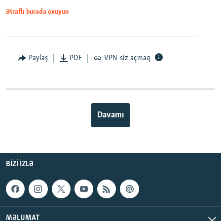
Ətraflı burada oxuyun
Paylaş
PDF
VPN-siz açmaq
Davamı
BIZI IZLƏ
MƏLUMAT