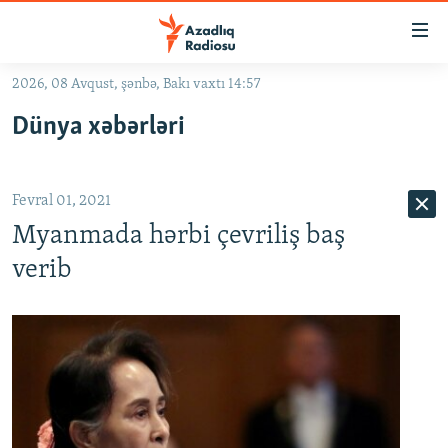
Keçid
linkləri
Əsas
2026, 08 Avqust, şənbə, Bakı vaxtı 14:57
məzmuna
GÜNDƏM
Dünya xəbərləri
qayıt
#İZAHLA
Əsas
KORRUPSIOMETR
naviqasiyaya
Fevral 01, 2021
qayıt
#ƏSLINDƏ
Axtarışa
Myanmada hərbi çevriliş baş
FƏRQƏ BAX
keç
verib
QANUNI DOĞRU
ARAŞDIRMA
MULTIMEDIA
RADIO ARXIV
VIDEO
HAQQIMIZDA
FOTOQALEREYA
OXU ZALI