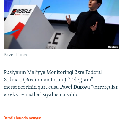
Pavel Durov
Rusiyanın Maliyyə Monitorinqi üzrə Federal
Xidməti (Rosfinmonitorinq) "Telegram"
messencerinin qurucusu
Pavel Durov
u "terrorçular
və ekstremistlər" siyahısına salıb.
Ətraflı burada oxuyun