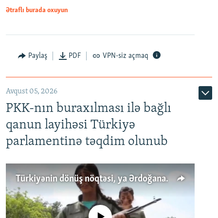
Ətraflı burada oxuyun
Paylaş
PDF
VPN-siz açmaq
Avqust 05, 2026
PKK-nın buraxılması ilə bağlı
qanun layihəsi Türkiyə
parlamentinə təqdim olunub
Türkiyənin dönüş nöqtəsi, ya Ərdoğana üçüncü şans: PKK ilə qəfil barışıq nə deməkdir?
No media source currently available