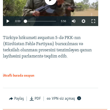
Auto
0:00
5:56
240p
Türkiyə hökuməti avqustun 5-də PKK-nın
360p
(Kürdüstan Fəhlə Partiyası) buraxılması və
480p
Auto
240p
360p
480p
tərksilah olunması prosesini tənzimləyən qanun
720p
layihəsini parlamentə təqdim edib.
720p
1080p
1080p
Ətraflı burada oxuyun
Paylaş
PDF
VPN-siz açmaq