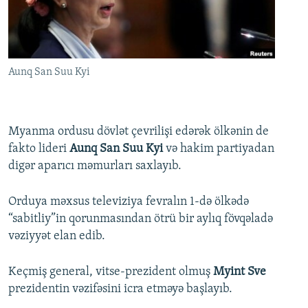
İNFOQRAFIKA
AZƏRBAYCAN ƏDƏBIYYATI KITABXANASI
MISSIYAMIZ
BIZI IZLƏ
KARIKATURA
İSLAM VƏ DEMOKRATIYA
PEŞƏ ETIKASI VƏ JURNALISTIKA STANDARTLARIMIZ
İZ - MƏDƏNIYYƏT PROQRAMI
MATERIALLARIMIZDAN ISTIFADƏ
Aunq San Suu Kyi
AZADLIQRADIOSU MOBIL TELEFONUNUZDA
RFE/RL-in bütün saytları
BIZIMLƏ ƏLAQƏ
Myanma ordusu dövlət çevrilişi edərək ölkənin de
XƏBƏR BÜLLETENLƏRIMIZ
fakto lideri
Aunq San Suu Kyi
və hakim partiyadan
digər aparıcı məmurları saxlayıb.
Orduya məxsus televiziya fevralın 1-də ölkədə
“sabitliy”in qorunmasından ötrü bir aylıq fövqəladə
vəziyyət elan edib.
Keçmiş general, vitse-prezident olmuş
Myint Sve
prezidentin vəzifəsini icra etməyə başlayıb.