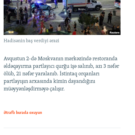
Hadisənin baş verdiyi ərazi
Avqustun 2-də Moskvanın mərkəzində restoranda
əldəqayırma partlayıcı qurğu işə salınıb, azı 3 nəfər
ölüb, 21 nəfər yaralanıb. İstintaq orqanları
partlayışın arxasında kimin dayandığını
müəyyənləşdirməyə çalışır.
Ətraflı burada oxuyun