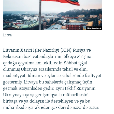
Litva
Litvanın Xarici İşlər Nazirliyi (XİN) Rusiya və
Belarusun bəzi vətəndaşlarının ölkəyə girişinə
qadağa qoyulmasını təklif edir. Söhbət işğal
olunmuş Ukrayna ərazilərində təhsil və elm,
mədəniyyət, idman və əyləncə sahələrində fəaliyyət
göstərmiş, Litvaya bu sahələrdə çalışmaq üçün
getmək istəyənlədən gedir. Eyni təklif Rusiyanın
Ukraynaya qarşı genişmiqyaslı müharibəsini
birbaşa və ya dolayısı ilə dəstəkləyən və ya bu
müharibədə iştirak edən şəxsləri də nəzərdə tutur.