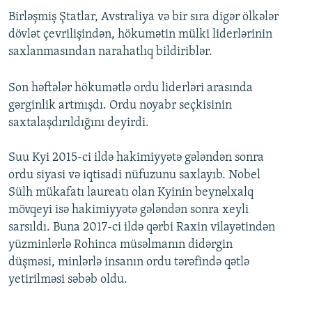
Birləşmiş Ştatlar, Avstraliya və bir sıra digər ölkələr
dövlət çevrilişindən, hökumətin mülki liderlərinin
saxlanmasından narahatlıq bildiriblər.
Son həftələr hökumətlə ordu liderləri arasında
gərginlik artmışdı. Ordu noyabr seçkisinin
saxtalaşdırıldığını deyirdi.
Suu Kyi 2015-ci ildə hakimiyyətə gələndən sonra
ordu siyasi və iqtisadi nüfuzunu saxlayıb. Nobel
Sülh mükafatı laureatı olan Kyinin beynəlxalq
mövqeyi isə hakimiyyətə gələndən sonra xeyli
sarsıldı. Buna 2017-ci ildə qərbi Raxin vilayətindən
yüzminlərlə Rohinca müsəlmanın didərgin
düşməsi, minlərlə insanın ordu tərəfində qətlə
yetirilməsi səbəb oldu.