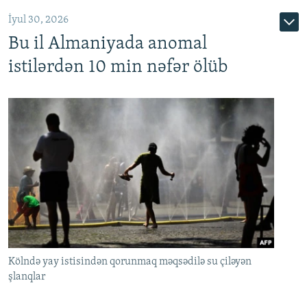
İyul 30, 2026
Bu il Almaniyada anomal
istilərdən 10 min nəfər ölüb
Kölndə yay istisindən qorunmaq məqsədilə su çiləyən
şlanqlar