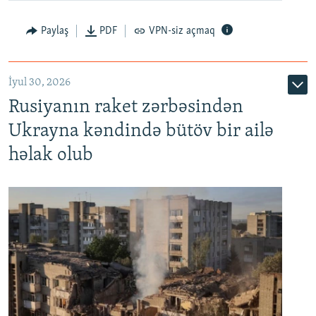
Paylaş
PDF
VPN-siz açmaq
İyul 30, 2026
Rusiyanın raket zərbəsindən
Ukrayna kəndində bütöv bir ailə
həlak olub