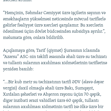
xərcləri artmıb.
“Həmçinin, Səhmdar Cəmiyyət üzrə işçilərin sayının və
əməkhaqların yüksəlməsi nəticəsində mövcud tariflərlə
gəlirlər fəaliyyət üzrə xərcləri qarşılamır. Bu xərclərin
ödənilməsi üçün dövlət büdcəsindən subsidiya ayrılır.”,
məlumata görə, onlara bildirilib.
Açıqlamaya görə, Tarif (qiymət) Şurasının iclasında
“Azərsu” ASC-nin təklifi əsasında əhali üzrə su təchizatı
və tullantı sularının axıdılması xidmətlərinin tariflərinə
yenidən baxılıb:
“...Bir kub metr su təchizatının tarifi ƏDV (əlavə dəyər
vergisi) daxil olmaqla əhali üzrə Bakı, Sumqayıt,
Xırdalan şəhərləri və Abşeron rayonu üçün 70 qəpik,
digər inzibati ərazi vahidləri üzrə 60 qəpik, tullantı
sularının axıdılması xidmətinin tarifi isə ölkə üzrə bir