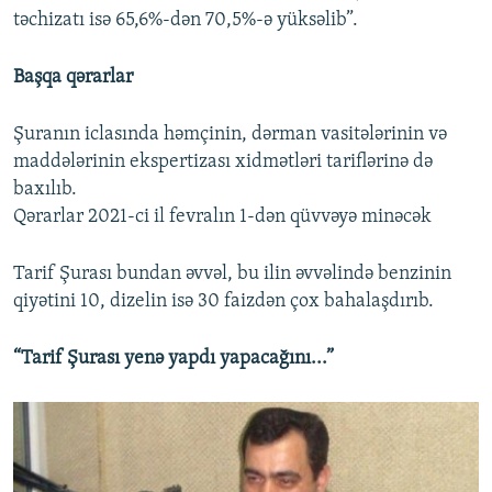
təchizatı isə 65,6%-dən 70,5%-ə yüksəlib”.
Başqa qərarlar
Şuranın iclasında həmçinin, dərman vasitələrinin və
maddələrinin ekspertizası xidmətləri tariflərinə də
baxılıb.
Qərarlar 2021-ci il fevralın 1-dən qüvvəyə minəcək
Tarif Şurası bundan əvvəl, bu ilin əvvəlində benzinin
qiyətini 10, dizelin isə 30 faizdən çox bahalaşdırıb.
“Tarif Şurası yenə yapdı yapacağını...”