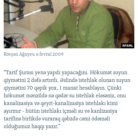
Rövşən Ağayev, 6 fevral 2009
“Tarif Şurası yenə yapdı yapacağını. Hökumət suyun
qiymətini 2 dəfə artırdı. Əslində istehlak olunan suyun
qiymətini 70 qəpik yox, 1 manat hesablayın. Çünki
hökumət mənzildə nə qədər su istehlak eləsəniz, onu
kanalizasiya və qeyri-kanalizasiya istehlakı kimi
ayırmır - bütün istehlakı içməli su və kanlizasiya
tarifinə birlikdə vuraraq qəbzdə cəmi ödəməli
olduğumuz haqqı yazır.”