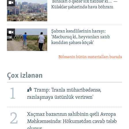
'Binaları o qədər sıx tikiblər ki...' —
Küləklər şəhərində hava böhranı
Şabran kəndlilərinin harayı:
'Məcburuq ki, heyvanları satıb
kənddən şəhərə köçək'
Bölmənin bütün materialları burada
Çox izlənən
1
Tramp: 'İranla müharibədənsə,
razılaşmaya üstünlük verirəm'
2
Xaçmaz bazarının sahibinin qətli Avropa
Məhkəməsində: Hökumətdən cavab tələb
olunur