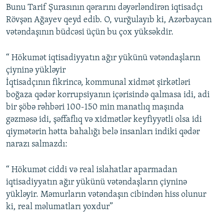
Bunu Tarif Şurasının qərarını dəyərləndirən iqtisadçı
Rövşən Ağayev qeyd edib. O, vurğulayıb ki, Azərbaycan
vətəndaşının büdcəsi üçün bu çox yüksəkdir.
“ Hökumət iqtisadiyyatın ağır yükünü vətəndaşların
çiyninə yükləyir
İqtisadçının fikrincə, kommunal xidmət şirkətləri
boğaza qədər korrupsiyanın içərisində qalmasa idi, adi
bir şöbə rəhbəri 100-150 min manatlıq maşında
gəzməsə idi, şəffaflıq və xidmətlər keyfiyyətli olsa idi
qiymətərin hətta bahalığı belə insanları indiki qədər
narazı salmazdı:
“ Hökumət ciddi və real islahatlar aparmadan
iqtisadiyyatın ağır yükünü vətəndaşların çiyninə
yükləyir. Məmurların vətəndaşın cibindən hiss olunur
ki, real məlumatları yoxdur”