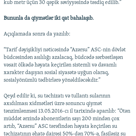
kub metr üçün 30 qəpik səviyyəsində təsdiq edilib.”
Bununla da qiymətlər iki qat bahalaşıb.
Açıqlamada sonra da yazılıb:
“Tarif dəyişikliyi nəticəsində “Azərsu” ASC-nin dövlət
büdcəsindən asılılığı azalacaq, büdcədə sərbəstləşən
vəsait ölkədə həyata keçirilən sistemli və davamlı
xarakter daşıyan sosial siyasətə uyğun olaraq,
sosialyönümlü tədbirlərə yönəldiləcəkdir.”
Qeyd edilir ki, su təchizatı və tullantı sularının
axıdılması xidmətləri üzrə sonuncu qiymət
tənzimlənməsi 13.05.2016-cı il tarixində aparılıb: “Ötən
müddət ərzində abonentlərin sayı 200 mindən çox
artıb, “Azərsu” ASC tərəfindən həyata keçirilən su
təchizatının əhatə dairəsi 50%-dən 70%-ə, fasiləsiz su