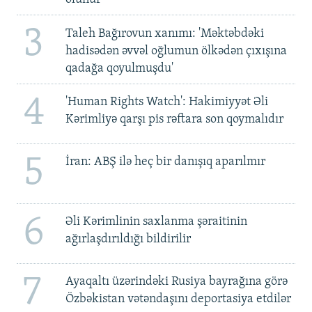
3
Taleh Bağırovun xanımı: 'Məktəbdəki
hadisədən əvvəl oğlumun ölkədən çıxışına
qadağa qoyulmuşdu'
4
'Human Rights Watch': Hakimiyyət Əli
Kərimliyə qarşı pis rəftara son qoymalıdır
5
İran: ABŞ ilə heç bir danışıq aparılmır
6
Əli Kərimlinin saxlanma şəraitinin
ağırlaşdırıldığı bildirilir
7
Ayaqaltı üzərindəki Rusiya bayrağına görə
Özbəkistan vətəndaşını deportasiya etdilər