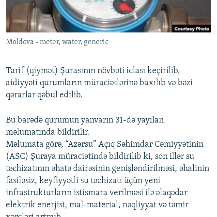
İNFOQRAFIKA
AZƏRBAYCAN ƏDƏBIYYATI KITABXANASI
MISSIYAMIZ
BIZI IZLƏ
KARIKATURA
İSLAM VƏ DEMOKRATIYA
PEŞƏ ETIKASI VƏ JURNALISTIKA STANDARTLARIMIZ
Moldova - meter, water, generic
İZ - MƏDƏNIYYƏT PROQRAMI
MATERIALLARIMIZDAN ISTIFADƏ
AZADLIQRADIOSU MOBIL TELEFONUNUZDA
RFE/RL-in bütün saytları
Tarif (qiymət) Şurasının növbəti iclası keçirilib,
BIZIMLƏ ƏLAQƏ
aidiyyəti qurumların müraciətlərinə baxılıb və bəzi
qərarlar qəbul edilib.
XƏBƏR BÜLLETENLƏRIMIZ
Bu barədə qurumun yanvarın 31-də yayılan
məlumatında bildirilir.
Məlumata görə, “Azərsu” Açıq Səhimdar Cəmiyyətinin
(ASC) Şuraya müraciətində bildirilib ki, son illər su
təchizatının əhatə dairəsinin genişləndirilməsi, əhalinin
fasiləsiz, keyfiyyətli su təchizatı üçün yeni
infrastrukturların istismara verilməsi ilə əlaqədar
elektrik enerjisi, mal-material, nəqliyyat və təmir