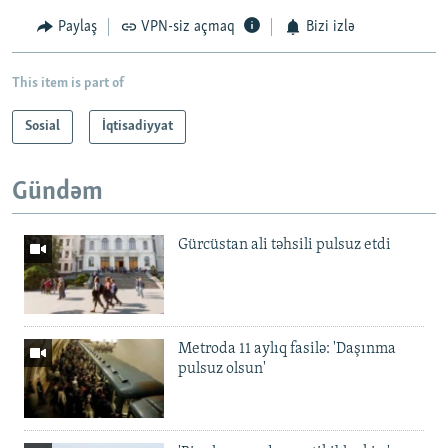
Paylaş
VPN-siz açmaq
Bizi izlə
This item is part of
Sosial
İqtisadiyyat
Gündəm
Gürcüstan ali təhsili pulsuz etdi
Metroda 11 aylıq fasilə: 'Daşınma
pulsuz olsun'