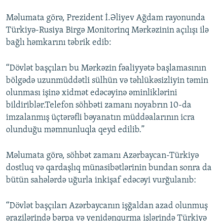
Məlumata görə, Prezident İ.Əliyev Ağdam rayonunda
Türkiyə-Rusiya Birgə Monitorinq Mərkəzinin açılışı ilə
bağlı həmkarını təbrik edib:
“Dövlət başçıları bu Mərkəzin fəaliyyətə başlamasının
bölgədə uzunmüddətli sülhün və təhlükəsizliyin təmin
olunması işinə xidmət edəcəyinə əminliklərini
bildiriblər.Telefon söhbəti zamanı noyabrın 10-da
imzalanmış üçtərəfli bəyanatın müddəalarının icra
olunduğu məmnunluqla qeyd edilib.”
Məlumata görə, söhbət zamanı Azərbaycan-Türkiyə
dostluq və qardaşlıq münasibətlərinin bundan sonra da
bütün sahələrdə uğurla inkişaf edəcəyi vurğulanıb:
“Dövlət başçıları Azərbaycanın işğaldan azad olunmuş
ərazilərində bərpa və yenidənqurma işlərində Türkiyə