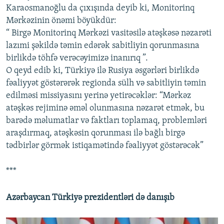
Karaosmanoğlu da çıxışında deyib ki, Monitorinq
Mərkəzinin önəmi böyükdür:
“ Birgə Monitorinq Mərkəzi vasitəsilə atəşkəsə nəzarəti
lazımi şəkildə təmin edərək sabitliyin qorunmasına
birlikdə töhfə verəcəyimizə inanırıq ”.
O qeyd edib ki, Türkiyə ilə Rusiya əsgərləri birlikdə
fəaliyyət göstərərək regionda sülh və sabitliyin təmin
edilməsi missiyasını yerinə yetirəcəklər: “Mərkəz
atəşkəs rejiminə əməl olunmasına nəzarət etmək, bu
barədə məlumatlar və faktları toplamaq, problemləri
araşdırmaq, atəşkəsin qorunması ilə bağlı birgə
tədbirlər görmək istiqamətində fəaliyyət göstərəcək”
***
Azərbaycan Türkiyə prezidentləri də danışıb