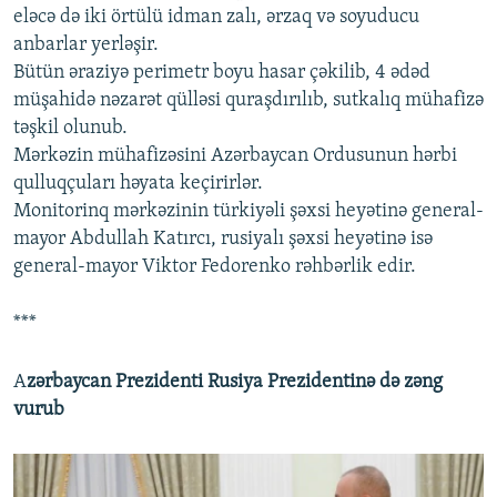
eləcə də iki örtülü idman zalı, ərzaq və soyuducu
anbarlar yerləşir.
Bütün əraziyə perimetr boyu hasar çəkilib, 4 ədəd
müşahidə nəzarət qülləsi quraşdırılıb, sutkalıq mühafizə
təşkil olunub.
Mərkəzin mühafizəsini Azərbaycan Ordusunun hərbi
qulluqçuları həyata keçirirlər.
Monitorinq mərkəzinin türkiyəli şəxsi heyətinə general-
mayor Abdullah Katırcı, rusiyalı şəxsi heyətinə isə
general-mayor Viktor Fedorenko rəhbərlik edir.
***
A
zərbaycan Prezidenti Rusiya Prezidentinə də zəng
vurub