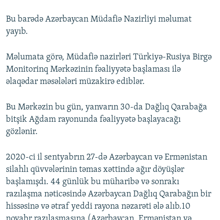
Bu barədə Azərbaycan Müdafiə Nazirliyi məlumat
yayıb.
Məlumata görə, Müdafiə nazirləri Türkiyə-Rusiya Birgə
Monitorinq Mərkəzinin fəaliyyətə başlaması ilə
əlaqədar məsələləri müzakirə ediblər.
Bu Mərkəzin bu gün, yanvarın 30-da Dağlıq Qarabağa
bitşik Ağdam rayonunda fəaliyyətə başlayacağı
gözlənir.
2020-ci il sentyabrın 27-də Azərbaycan və Ermənistan
silahlı qüvvələrinin təmas xəttində ağır döyüşlər
başlamışdı. 44 günlük bu müharibə və sonrakı
razılaşma nəticəsində Azərbaycan Dağlıq Qarabağın bir
hissəsinə və ətraf yeddi rayona nəzarəti ələ alıb.10
noyabr razılaşmasına (Azərbaycan, Ermənistan və