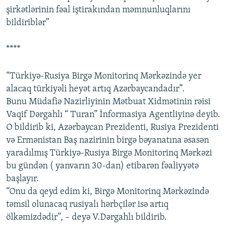
şirkətlərinin fəal iştirakından məmnunluqlarını
bildiriblər”
****
“Türkiyə-Rusiya Birgə Monitorinq Mərkəzində yer
alacaq türkiyəli heyət artıq Azərbaycandadır”.
Bunu Müdafiə Nazirliyinin Mətbuat Xidmətinin rəisi
Vaqif Dərgahlı “ Turan” İnformasiya Agentliyinə deyib.
O bildirib ki, Azərbaycan Prezidenti, Rusiya Prezidenti
və Ermənistan Baş nazirinin birgə bəyanatına əsasən
yaradılmış Türkiyə-Rusiya Birgə Monitorinq Mərkəzi
bu gündən ( yanvarın 30-dan) etibarən fəaliyyətə
başlayır.
“Onu da qeyd edim ki, Birgə Monitorinq Mərkəzində
təmsil olunacaq rusiyalı hərbçilər isə artıq
ölkəmizdədir”, – deyə V.Dərgahlı bildirib.