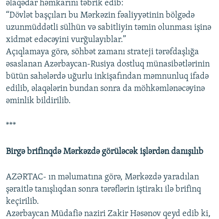
əlaqədar həmkarını təbrik edib:
“Dövlət başçıları bu Mərkəzin fəaliyyətinin bölgədə
uzunmüddətli sülhün və sabitliyin təmin olunması işinə
xidmət edəcəyini vurğulayıblar.”
Açıqlamaya görə, söhbət zamanı strateji tərəfdaşlığa
əsaslanan Azərbaycan-Rusiya dostluq münasibətlərinin
bütün sahələrdə uğurlu inkişafından məmnunluq ifadə
edilib, əlaqələrin bundan sonra da möhkəmlənəcəyinə
əminlik bildirilib.
***
Birgə brifinqdə Mərkəzdə görüləcək işlərdən danışılıb
AZƏRTAC- ın məlumatına görə, Mərkəzdə yaradılan
şəraitlə tanışlıqdan sonra tərəflərin iştirakı ilə brifinq
keçirilib.
Azərbaycan Müdafiə naziri Zakir Həsənov qeyd edib ki,