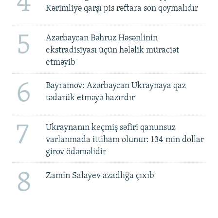
4
Kərimliyə qarşı pis rəftara son qoymalıdır
5
Azərbaycan Bəhruz Həsənlinin
ekstradisiyası üçün hələlik müraciət
etməyib
6
Bayramov: Azərbaycan Ukraynaya qaz
tədarük etməyə hazırdır
7
Ukraynanın keçmiş səfiri qanunsuz
varlanmada ittiham olunur: 134 min dollar
girov ödəməlidir
8
Zamin Salayev azadlığa çıxıb