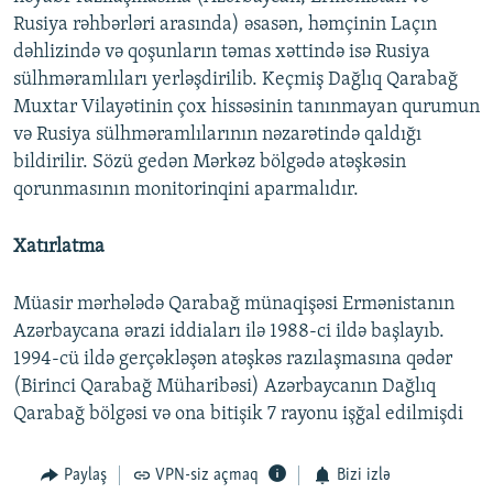
Rusiya rəhbərləri arasında) əsasən, həmçinin Laçın
dəhlizində və qoşunların təmas xəttində isə Rusiya
sülhməramlıları yerləşdirilib. Keçmiş Dağlıq Qarabağ
Muxtar Vilayətinin çox hissəsinin tanınmayan qurumun
və Rusiya sülhməramlılarının nəzarətində qaldığı
bildirilir. Sözü gedən Mərkəz bölgədə atəşkəsin
qorunmasının monitorinqini aparmalıdır.
Xatırlatma
Müasir mərhələdə Qarabağ münaqişəsi Ermənistanın
Azərbaycana ərazi iddiaları ilə 1988-ci ildə başlayıb.
1994-cü ildə gerçəkləşən atəşkəs razılaşmasına qədər
(Birinci Qarabağ Müharibəsi) Azərbaycanın Dağlıq
Qarabağ bölgəsi və ona bitişik 7 rayonu işğal edilmişdi
Paylaş
VPN-siz açmaq
Bizi izlə