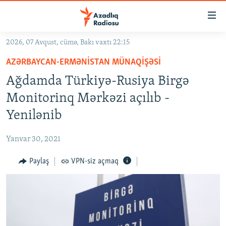
Keçid
linkləri
Əsas
2026, 07 Avqust, cümə, Bakı vaxtı 22:15
məzmuna
GÜNDƏM
AZƏRBAYCAN-ERMƏNISTAN MÜNAQIŞƏSI
qayıt
#İZAHLA
Əsas
Ağdamda Türkiyə-Rusiya Birgə
KORRUPSIOMETR
naviqasiyaya
Monitorinq Mərkəzi açılıb -
qayıt
#ƏSLINDƏ
Yenilənib
Axtarışa
FƏRQƏ BAX
keç
Yanvar 30, 2021
QANUNI DOĞRU
Paylaş
VPN-siz açmaq
ARAŞDIRMA
MULTIMEDIA
RADIO ARXIV
VIDEO
HAQQIMIZDA
FOTOQALEREYA
OXU ZALI