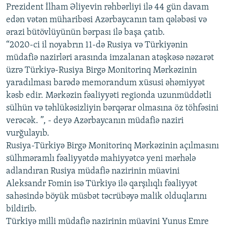
Prezident İlham Əliyevin rəhbərliyi ilə 44 gün davam
edən vətən müharibəsi Azərbaycanın tam qələbəsi və
ərazi bütövlüyünün bərpası ilə başa çatıb.
“2020-ci il noyabrın 11-də Rusiya və Türkiyənin
müdafiə nazirləri arasında imzalanan atəşkəsə nəzarət
üzrə Türkiyə-Rusiya Birgə Monitorinq Mərkəzinin
yaradılması barədə memorandum xüsusi əhəmiyyət
kəsb edir. Mərkəzin fəaliyyəti regionda uzunmüddətli
sülhün və təhlükəsizliyin bərqərar olmasına öz töhfəsini
verəcək. ”, - deyə Azərbaycanın müdafiə naziri
vurğulayıb.
Rusiya-Türkiyə Birgə Monitorinq Mərkəzinin açılmasını
sülhməramlı fəaliyyətdə mahiyyətcə yeni mərhələ
adlandıran Rusiya müdafiə nazirinin müavini
Aleksandr Fomin isə Türkiyə ilə qarşılıqlı fəaliyyət
sahəsində böyük müsbət təcrübəyə malik olduqlarını
bildirib.
Türkiyə milli müdafiə nazirinin müavini Yunus Emre