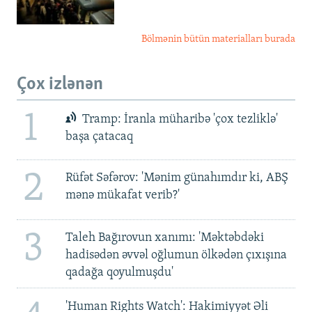
Bölmənin bütün materialları burada
Çox izlənən
1
Tramp: İranla müharibə 'çox tezliklə'
başa çatacaq
2
Rüfət Səfərov: 'Mənim günahımdır ki, ABŞ
mənə mükafat verib?'
3
Taleh Bağırovun xanımı: 'Məktəbdəki
hadisədən əvvəl oğlumun ölkədən çıxışına
qadağa qoyulmuşdu'
'Human Rights Watch': Hakimiyyət Əli