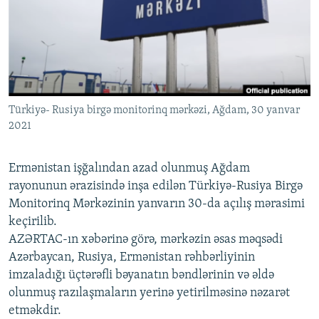
İNFOQRAFIKA
AZƏRBAYCAN ƏDƏBIYYATI KITABXANASI
MISSIYAMIZ
BIZI IZLƏ
KARIKATURA
İSLAM VƏ DEMOKRATIYA
PEŞƏ ETIKASI VƏ JURNALISTIKA STANDARTLARIMIZ
İZ - MƏDƏNIYYƏT PROQRAMI
MATERIALLARIMIZDAN ISTIFADƏ
AZADLIQRADIOSU MOBIL TELEFONUNUZDA
RFE/RL-in bütün saytları
Türkiyə- Rusiya birgə monitorinq mərkəzi, Ağdam, 30 yanvar
BIZIMLƏ ƏLAQƏ
2021
XƏBƏR BÜLLETENLƏRIMIZ
Ermənistan işğalından azad olunmuş Ağdam
rayonunun ərazisində inşa edilən Türkiyə-Rusiya Birgə
Monitorinq Mərkəzinin yanvarın 30-da açılış mərasimi
keçirilib.
AZƏRTAC-ın xəbərinə görə, mərkəzin əsas məqsədi
Azərbaycan, Rusiya, Ermənistan rəhbərliyinin
imzaladığı üçtərəfli bəyanatın bəndlərinin və əldə
olunmuş razılaşmaların yerinə yetirilməsinə nəzarət
etməkdir.