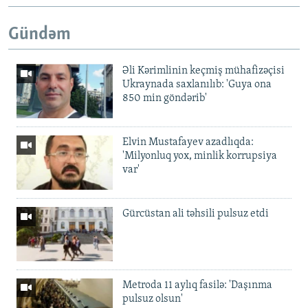
Gündəm
Əli Kərimlinin keçmiş mühafizəçisi
Ukraynada saxlanılıb: 'Guya ona
850 min göndərib'
Elvin Mustafayev azadlıqda:
'Milyonluq yox, minlik korrupsiya
var'
Gürcüstan ali təhsili pulsuz etdi
Metroda 11 aylıq fasilə: 'Daşınma
pulsuz olsun'