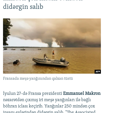
didərgin salıb
Fransada meşə yanğınından qalxan tüstü
İyulun 27-də Fransa prezidenti
Emmanuel Makron
nəzarətdən çıxmış iri meşə yanğınları ilə bağlı
böhran iclası keçirib. Yanğınlar 250 mindən çox
insanı evlərindən didərgin salıb. "The Associated