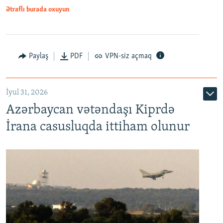
Ətraflı burada oxuyun
Paylaş
PDF
VPN-siz açmaq
İyul 31, 2026
Azərbaycan vətəndaşı Kiprdə
İrana casusluqda ittiham olunur