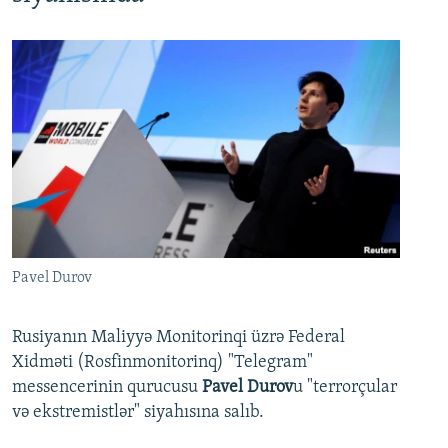
Pavel Durov
Rusiyanın Maliyyə Monitorinqi üzrə Federal
Xidməti (Rosfinmonitorinq) "Telegram"
messencerinin qurucusu
Pavel Durov
u "terrorçular
və ekstremistlər" siyahısına salıb.