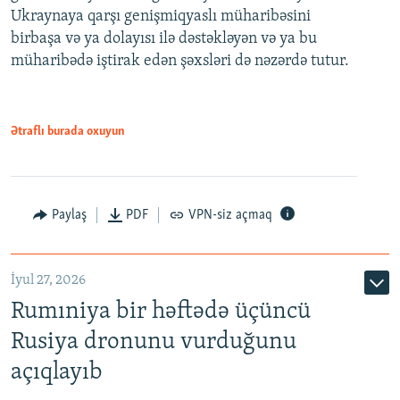
Ukraynaya qarşı genişmiqyaslı müharibəsini
birbaşa və ya dolayısı ilə dəstəkləyən və ya bu
müharibədə iştirak edən şəxsləri də nəzərdə tutur.
Ətraflı burada oxuyun
Paylaş
PDF
VPN-siz açmaq
İyul 27, 2026
Rumıniya bir həftədə üçüncü
Rusiya dronunu vurduğunu
açıqlayıb