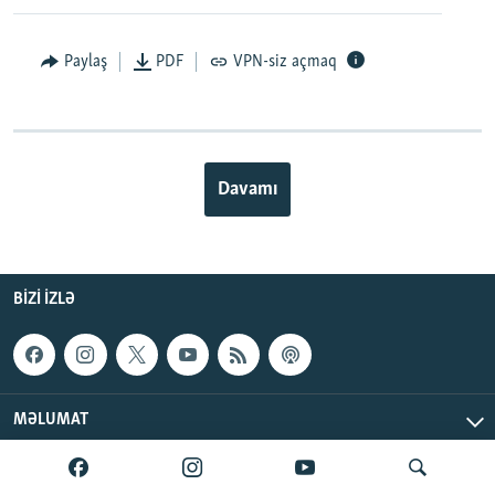
Paylaş
PDF
VPN-siz açmaq
Davamı
BIZI IZLƏ
MƏLUMAT
AzadlıqRadiosu © 2026 Inc. | Bütün hüquqlar qorunur