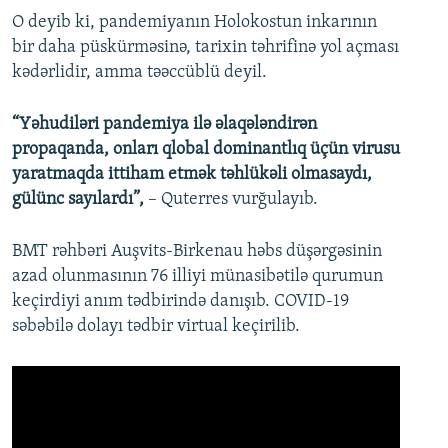
O deyib ki, pandemiyanın Holokostun inkarının
bir daha püskürməsinə, tarixin təhrifinə yol açması
kədərlidir, amma təəccüblü deyil.
“Yəhudiləri pandemiya ilə əlaqələndirən
propaqanda, onları qlobal dominantlıq üçün virusu
yaratmaqda ittiham etmək təhlükəli olmasaydı,
gülünc sayılardı”,
– Quterres vurğulayıb.
BMT rəhbəri Auşvits-Birkenau həbs düşərgəsinin
azad olunmasının 76 illiyi münasibətilə qurumun
keçirdiyi anım tədbirində danışıb. COVID-19
səbəbilə dolayı tədbir virtual keçirilib.