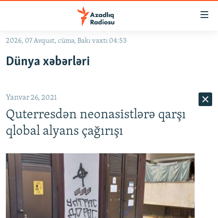
Keçid
linkləri
Əsas
2026, 07 Avqust, cümə, Bakı vaxtı 04:53
məzmuna
GÜNDƏM
Dünya xəbərləri
qayıt
#İZAHLA
Əsas
KORRUPSIOMETR
naviqasiyaya
Yanvar 26, 2021
qayıt
#ƏSLINDƏ
Axtarışa
Quterresdən neonasistlərə qarşı
FƏRQƏ BAX
keç
qlobal alyans çağırışı
QANUNI DOĞRU
ARAŞDIRMA
MULTIMEDIA
RADIO ARXIV
VIDEO
HAQQIMIZDA
FOTOQALEREYA
OXU ZALI