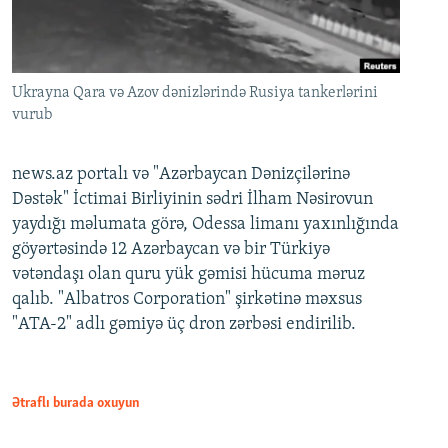
Ukrayna Qara və Azov dənizlərində Rusiya tankerlərini
vurub
news.az portalı və "Azərbaycan Dənizçilərinə
Dəstək" İctimai Birliyinin sədri İlham Nəsirovun
yaydığı məlumata görə, Odessa limanı yaxınlığında
göyərtəsində 12 Azərbaycan və bir Türkiyə
vətəndaşı olan quru yük gəmisi hücuma məruz
qalıb. "Albatros Corporation" şirkətinə məxsus
"ATA-2" adlı gəmiyə üç dron zərbəsi endirilib.
Ətraflı burada oxuyun