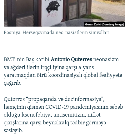
İNFOQRAFIKA
AZƏRBAYCAN ƏDƏBIYYATI KITABXANASI
MISSIYAMIZ
BIZI IZLƏ
KARIKATURA
İSLAM VƏ DEMOKRATIYA
PEŞƏ ETIKASI VƏ JURNALISTIKA STANDARTLARIMIZ
İZ - MƏDƏNIYYƏT PROQRAMI
MATERIALLARIMIZDAN ISTIFADƏ
Bosniya-Herseqovinada neo-nasistlərin simvolları
AZADLIQRADIOSU MOBIL TELEFONUNUZDA
RFE/RL-in bütün saytları
BIZIMLƏ ƏLAQƏ
BMT-nin Baş katibi
Antonio Quterres
neonasizm
XƏBƏR BÜLLETENLƏRIMIZ
və ağdərililərin irqçiliyinə qarşı alyans
yaratmaqdan ötrü koordinasiyalı qlobal fəaliyyətə
çağırıb.
Quterres “propaqanda və dezinformasiya”,
həmçinin qismən COVID-19 pandemiyasının səbəb
olduğu ksenofobiya, antisemitizm, nifrət
çıxışlarına qarşı beynəlxalq tədbir görməyə
səsləyib.