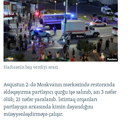
Hadisənin baş verdiyi ərazi
Avqustun 2-də Moskvanın mərkəzində restoranda
əldəqayırma partlayıcı qurğu işə salınıb, azı 3 nəfər
ölüb, 21 nəfər yaralanıb. İstintaq orqanları
partlayışın arxasında kimin dayandığını
müəyyənləşdirməyə çalışır.