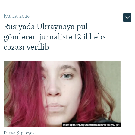
İyul 29, 2026
Rusiyada Ukraynaya pul
göndərən jurnalistə 12 il həbs
cəzası verilib
Darya Şipaçyova