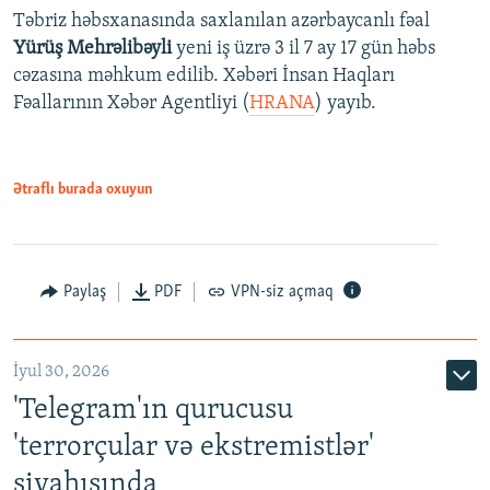
Təbriz həbsxanasında saxlanılan azərbaycanlı fəal
Yürüş Mehrəlibəyli
yeni iş üzrə 3 il 7 ay 17 gün həbs
cəzasına məhkum edilib. Xəbəri İnsan Haqları
Fəallarının Xəbər Agentliyi (
HRANA
) yayıb.
Ətraflı burada oxuyun
Paylaş
PDF
VPN-siz açmaq
İyul 30, 2026
'Telegram'ın qurucusu
'terrorçular və ekstremistlər'
siyahısında