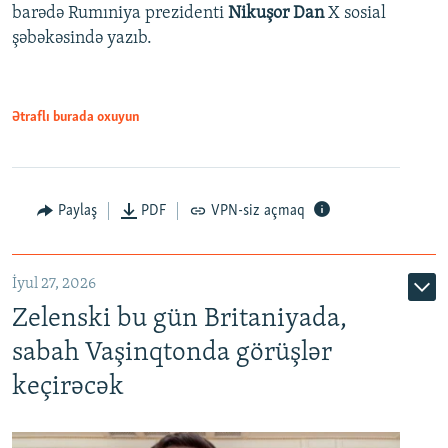
barədə Rumıniya prezidenti
Nikuşor Dan
X sosial
şəbəkəsində yazıb.
Ətraflı burada oxuyun
Paylaş
PDF
VPN-siz açmaq
İyul 27, 2026
Zelenski bu gün Britaniyada,
sabah Vaşinqtonda görüşlər
keçirəcək