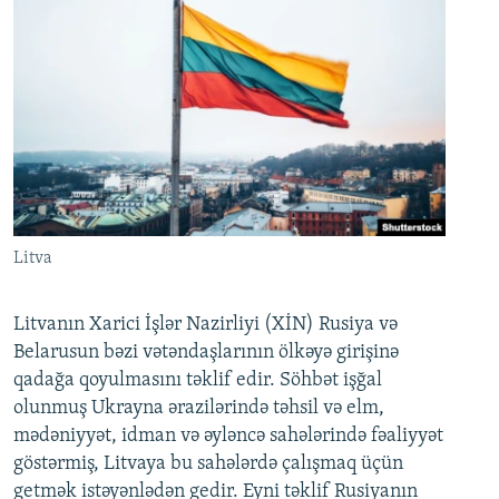
Litva
Litvanın Xarici İşlər Nazirliyi (XİN) Rusiya və
Belarusun bəzi vətəndaşlarının ölkəyə girişinə
qadağa qoyulmasını təklif edir. Söhbət işğal
olunmuş Ukrayna ərazilərində təhsil və elm,
mədəniyyət, idman və əyləncə sahələrində fəaliyyət
göstərmiş, Litvaya bu sahələrdə çalışmaq üçün
getmək istəyənlədən gedir. Eyni təklif Rusiyanın