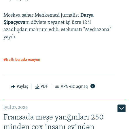
Moskva şəhər Məhkəməsi jurnalist
Darya
Şipaçyova
nı dövlətə xəyanət işi üzrə 12 il
azadlıqdan məhrum edib. Məlumatı "Mediazona"
yayıb.
Ətraflı burada oxuyun
Paylaş
PDF
VPN-siz açmaq
İyul 27, 2026
Fransada meşə yanğınları 250
mindən çox insanı evindən