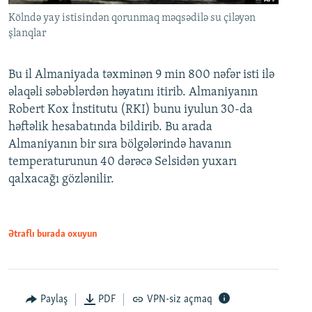
Kölndə yay istisindən qorunmaq məqsədilə su çiləyən
şlanqlar
Bu il Almaniyada təxminən 9 min 800 nəfər isti ilə
əlaqəli səbəblərdən həyatını itirib. Almaniyanın
Robert Kox İnstitutu (RKI) bunu iyulun 30-da
həftəlik hesabatında bildirib. Bu arada
Almaniyanın bir sıra bölgələrində havanın
temperaturunun 40 dərəcə Selsidən yuxarı
qalxacağı gözlənilir.
Ətraflı burada oxuyun
Paylaş
PDF
VPN-siz açmaq