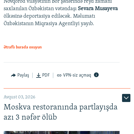
Novqorod vilayətinin Bor şəhərində reyd zamanı
saxlanılan Özbəkistan vətəndaşı
Sevara Musayeva
ölkəsinə deportasiya ediləcək. Məlumatı
Özbəkistanın Miqrasiya Agentliyi yayıb.
Ətraflı burada oxuyun
Paylaş
PDF
VPN-siz açmaq
Avqust 03, 2026
Moskva restoranında partlayışda
azı 3 nəfər ölüb