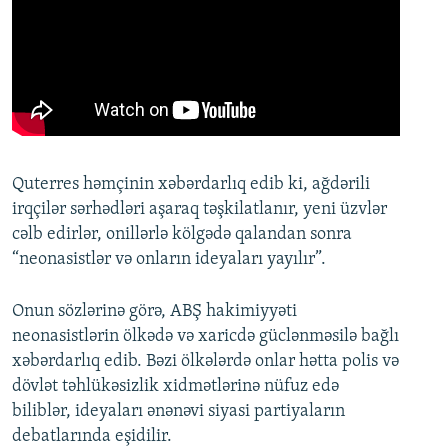
Quterres həmçinin xəbərdarlıq edib ki, ağdərili
irqçilər sərhədləri aşaraq təşkilatlanır, yeni üzvlər
cəlb edirlər, onillərlə kölgədə qalandan sonra
“neonasistlər və onların ideyaları yayılır”.
Onun sözlərinə görə, ABŞ hakimiyyəti
neonasistlərin ölkədə və xaricdə güclənməsilə bağlı
xəbərdarlıq edib. Bəzi ölkələrdə onlar hətta polis və
dövlət təhlükəsizlik xidmətlərinə nüfuz edə
biliblər, ideyaları ənənəvi siyasi partiyaların
debatlarında eşidilir.