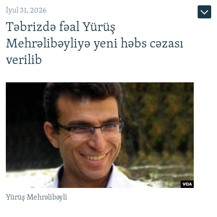
İyul 31, 2026
Təbrizdə fəal Yürüş
Mehrəlibəyliyə yeni həbs cəzası
verilib
Yürüş Mehrəlibəyli