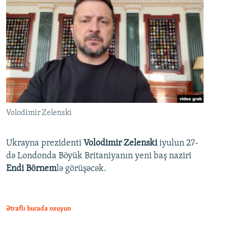
Volodimir Zelenski
Ukrayna prezidenti
Volodimir Zelenski
iyulun 27-
də Londonda Böyük Britaniyanın yeni baş naziri
Endi Börnem
lə görüşəcək.
Ətraflı burada oxuyun