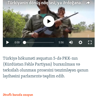
Türkiyənin dönüş nöqtəsi, ya Ərdoğana üçüncü şans: PKK ilə qəfil barışıq nə deməkdir?
No media source currently available
Auto
0:00
5:56
240p
Türkiyə hökuməti avqustun 5-də PKK-nın
360p
(Kürdüstan Fəhlə Partiyası) buraxılması və
480p
Auto
240p
360p
480p
tərksilah olunması prosesini tənzimləyən qanun
720p
layihəsini parlamentə təqdim edib.
720p
1080p
1080p
Ətraflı burada oxuyun