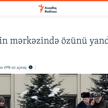
in mərkəzində özünü yand
VPN-siz açmaq