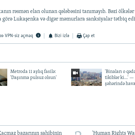
nın rəsmən elan olunan qələbəsini tanımayıb. Bəzi ölkələr 
ğa görə Lukaşenka və digər məmurlara sanksiyalar tətbiq edi
VPN-siz açmaq
Bizi izlə
Çap et
Metroda 11 aylıq fasilə:
'Binaları o qədə
'Daşınma pulsuz olsun'
tikiblər ki...' 
şəhərində hav
açmaz bazarının sahibinin
'Human Rights Wat