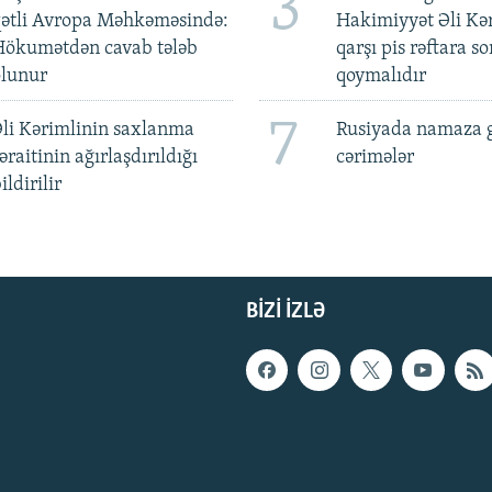
3
qətli Avropa Məhkəməsində:
Hakimiyyət Əli Kə
Hökumətdən cavab tələb
qarşı pis rəftara so
olunur
qoymalıdır
7
li Kərimlinin saxlanma
Rusiyada namaza 
əraitinin ağırlaşdırıldığı
cərimələr
ildirilir
BIZI IZLƏ