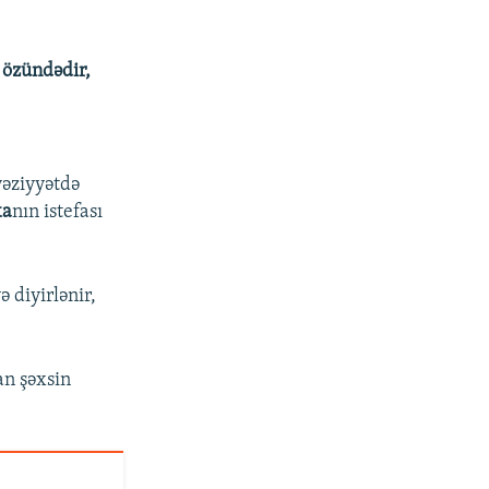
 özündədir,
vəziyyətdə
ka
nın istefası
 diyirlənir,
an şəxsin