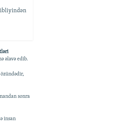
ibliyindən
ləri
ə əlavə edib.
 özündədir,
lunandan sonra
lə insan