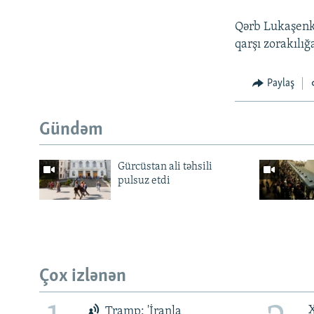
Qərb Lukaşenka
qarşı zorakılı
Paylaş
Gündəm
Gürcüstan ali təhsili
pulsuz etdi
Çox izlənən
X
Tramp: 'İranla