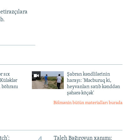
etirazçılara
b.
r sıx
Şabran kəndlilərinin
— Küləklər
harayı: 'Məcburuq ki,
a böhranı
heyvanları satıb kənddən
şəhərə köçək'
Bölmənin bütün materialları burada
ch':
Taleh Bağırovun xanımı: