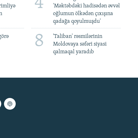
4
rimliyə
'Məktəbdəki hadisədən əvvəl
n
oğlumun ölkədən çıxışına
qadağa qoyulmuşdu'
8
görə
'Taliban' rəsmilərinin
Moldovaya səfəri siyasi
qalmaqal yaradıb