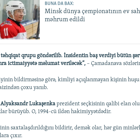
BUNA DA BAX:
Minsk dünya çempionatının ev sah
məhrum edildi
təhqiqat qrupu göndərilib. İnsidentin baş verdiyi bütün şərt
ra ictimaiyyətə məlumat veriləcək”,
– Çamadanava sözlərin
iyinin bildirməsinə görə, kimliyi açıqlanmayan kişinin huşu
aizindən çoxu yanıb.
a
Alyaksandr Lukaşenka
prezident seçkisinin qalibi elan o
zlar bürüyüb. O, 1994-cü ildən hakimiyyətdədir.
nin saxtalaşdırıldığını bildirir, demək olar, hər gün minlər
lara çıxır.