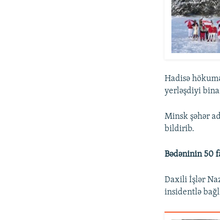
Hadisə hökumət
yerləşdiyi bina
Minsk şəhər ad
bildirib.
Bədəninin 50 f
Daxili İşlər Na
insidentlə bağ