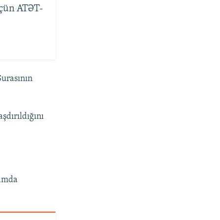
üçün ATƏT-
Şurasının
aşdırıldığını
qamda