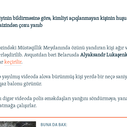
iyinin bildirməsinə görə, kimliyi açıqlanmayan kişinin huşu
aizindən çoxu yanıb
indəki Müstəqillik Meydanında özünü yandıran kişi ağır 
rləşdirilib. Avqustdan bəri Belarusda
Alyaksandr Lukaşen
lar
keçirilir
.
 yayılmış videoda alova bürünmüş kişi yerdə bir neçə saniyə
qaz balonu görünür.
lı digər videoda polis əməkdaşları yanğını söndürməyə, yan
atmağa çalışırlar.
BUNA DA BAX: