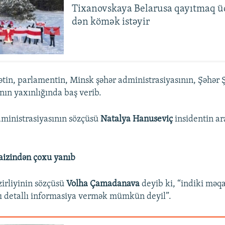
Tixanovskaya Belarusa qayıtmaq 
dən kömək istəyir
in, parlamentin, Minsk şəhər administrasiyasının, Şəhər 
nın yaxınlığında baş verib.
ministrasiyasının sözçüsü
Natalya Hanuseviç
insidentin ar
aizindən çoxu yanıb
zirliyinin sözçüsü
Volha Çamadanava
deyib ki, “indiki mə
lı detallı informasiya vermək mümkün deyil”.