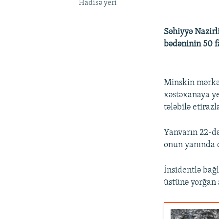
Hadisə yeri
Səhiyyə Nazirl
bədəninin 50 f
Minskin mərkəz
xəstəxanaya ye
tələbilə etiraz
Yanvarın 22-də
onun yanında 
İnsidentlə bağ
üstünə yorğan 