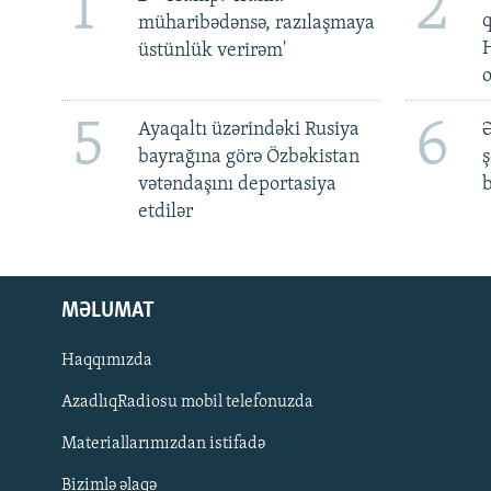
1
2
müharibədənsə, razılaşmaya
üstünlük verirəm'
5
6
Ayaqaltı üzərindəki Rusiya
Ə
bayrağına görə Özbəkistan
ş
vətəndaşını deportasiya
b
etdilər
MƏLUMAT
Haqqımızda
AzadlıqRadiosu mobil telefonuzda
Materiallarımızdan istifadə
BIZI IZLƏ
Bizimlə əlaqə