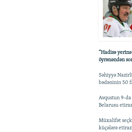
“Hadisə yerinə 
öyrənəndən son
Səhiyyə Nazirl
bədəninin 50 f
Avqustun 9-d
Belarusu etira
Müxalifət seçki
küçələrə etiraz