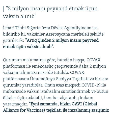
"2 milyon insanı peyvənd etmək üçün
vaksin alınıb"
İcbari Tibbi Sığorta üzrə Dövlət Agentliyindən isə
bildirilib ki, vaksinlər Azərbaycana mərhələli şəkildə
gətiriləcək:
"Artıq Çindən 2 milyon insanı peyvənd
etmək üçün vaksin alınıb".
Qurumun məlumatına görə, bundan başqa, COVAX
platforması ilə əməkdaşlıq çərçivəsində daha 2 milyon
vaksinin alınması nəzərdə tutulub. COVAX
platformasını Ümumdünya Səhiyyə Təşkilatı və bir sıra
qurumlar yaradıblar. Onun əsas məqsədi COVID-19 ilə
mübarizədə vaksin istehsalını sürətləndirmək və bütün
ölkələr üçün ədalətli, bərabər əlçatanlıq imkanı
yaratmaqdır.
"Eyni zamanda, bizim GAVI (Global
Alliance for Vaccines) təşkilatı ilə imzalanmış sazişimiz