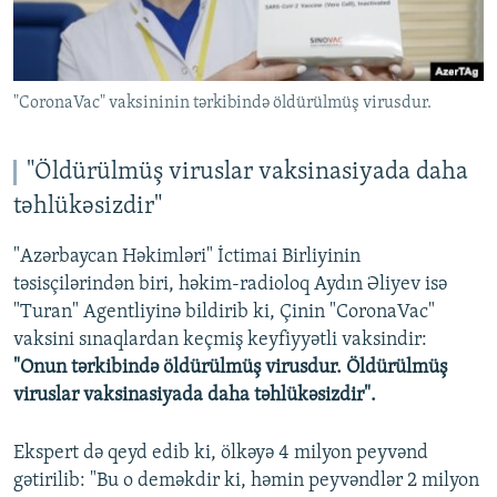
"CoronaVac" vaksininin tərkibində öldürülmüş virusdur.
"Öldürülmüş viruslar vaksinasiyada daha
təhlükəsizdir"
"Azərbaycan Həkimləri" İctimai Birliyinin
təsisçilərindən biri, həkim-radioloq Aydın Əliyev isə
"Turan" Agentliyinə bildirib ki, Çinin "CoronaVac"
vaksini sınaqlardan keçmiş keyfiyyətli vaksindir:
"Onun tərkibində öldürülmüş virusdur. Öldürülmüş
viruslar vaksinasiyada daha təhlükəsizdir".
Ekspert də qeyd edib ki, ölkəyə 4 milyon peyvənd
gətirilib: "Bu o deməkdir ki, həmin peyvəndlər 2 milyon