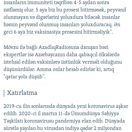
insanların immuniteti təqribən 4-5 aydan sonra
zəifləmiş olur. 5 aya biz bu prosesi bitirməsək, peyvənd
olunmayan və digərlərini yoluxdura biləcək insanlar
həmin peyvənd olunmuş insanları yoluxduracaq. Ən
geci 6 aya biz vaksinasiya prosesini bitirməliyik".
Mövzu ilə bağlı AzadlıqRadiosuna danışan bəzi
ekspertlər isə Azərbaycanın daha qabaqcıl ölkələrdə
istehsal edilən vaksinlərə üstünlük verməli olduğunu
düşünürdülər. Amma onlar hesab edirlər ki, artıq
"qatar yola düşüb".
Xatırlatma
2019-cu ilin sonlarında dünyada yeni koronavirus aşkar
edilib. 2020-ci il martın 11-də Ümumdünya Səhiyyə
Təşkilatı koronavirusu pandemiya elan edib. Dünyada
sürətlə yayılan bu virusdan indiyə qədər 2 milyondan