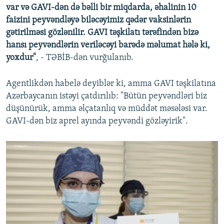
var və GAVI-dən də bəlli bir miqdarda, əhalinin 10
faizini peyvəndləyə biləcəyimiz qədər vaksinlərin
gətirilməsi gözlənilir. GAVI təşkilatı tərəfindən bizə
hansı peyvəndlərin veriləcəyi barədə məlumat hələ ki,
yoxdur"
, - TƏBİB-dən vurğulanıb.
Agentlikdən habelə deyiblər ki, amma GAVI təşkilatına
Azərbaycanın istəyi çatdırılıb: "Bütün peyvəndləri biz
düşünürük, amma əlçatanlıq və müddət məsələsi var.
GAVI-dən biz aprel ayında peyvəndi gözləyirik".