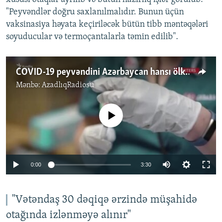
"Peyvəndlər doğru saxlanılmalıdır. Bunun üçün
vaksinasiya həyata keçiriləcək bütün tibb məntəqələri
soyuducular və termoçantalarla təmin edilib".
COVID-19 peyvəndini Azərbaycan hansı ölkədən alır?
Mənbə:
AzadlıqRadiosu
No media source currently available
Auto
0:00
3:30
240p
360p
"Vətəndaş 30 dəqiqə ərzində müşahidə
otağında izlənməyə alınır"
Auto
240p
360p
480p
480p