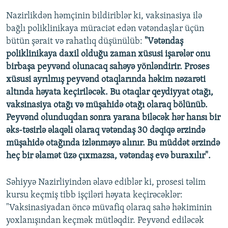
720p
Nazirlikdən həmçinin bildiriblər ki, vaksinasiya ilə
720p
1080p
bağlı poliklinikaya müraciət edən vətəndaşlar üçün
1080p
bütün şərait və rahatlıq düşünülüb:
"Vətəndaş
poliklinikaya daxil olduğu zaman xüsusi işarələr onu
birbaşa peyvənd olunacaq sahəyə yönləndirir. Proses
xüsusi ayrılmış peyvənd otaqlarında həkim nəzarəti
altında həyata keçiriləcək. Bu otaqlar qeydiyyat otağı,
vaksinasiya otağı və müşahidə otağı olaraq bölünüb.
Peyvənd olunduqdan sonra yarana biləcək hər hansı bir
əks-təsirlə əlaqəli olaraq vətəndaş 30 dəqiqə ərzində
müşahidə otağında izlənməyə alınır. Bu müddət ərzində
heç bir əlamət üzə çıxmazsa, vətəndaş evə buraxılır".
Səhiyyə Nazirliyindən əlavə ediblər ki, prosesi təlim
kursu keçmiş tibb işçiləri həyata keçirəcəklər:
"Vaksinasiyadan öncə müvafiq olaraq sahə həkiminin
yoxlanışından keçmək mütləqdir. Peyvənd ediləcək