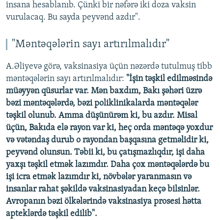
insana hesablanıb. Çünki bir nəfərə iki doza vaksin
vurulacaq. Bu sayda peyvənd azdır".
"Məntəqələrin sayı artırılmalıdır"
A.Əliyevə görə, vaksinasiya üçün nəzərdə tutulmuş tibb
məntəqələrin sayı artırılmalıdır:
"İşin təşkil edilməsində
müəyyən qüsurlar var. Mən baxdım, Bakı şəhəri üzrə
bəzi məntəqələrdə, bəzi poliklinikalarda məntəqələr
təşkil olunub. Amma düşünürəm ki, bu azdır. Misal
üçün, Bakıda elə rayon var ki, heç orda məntəqə yoxdur
və vətəndaş durub o rayondan başqasına getməlidir ki,
peyvənd olunsun. Təbii ki, bu çatışmazlıqdır, işi daha
yaxşı təşkil etmək lazımdır. Daha çox məntəqələrdə bu
işi icra etmək lazımdır ki, növbələr yaranmasın və
insanlar rahat şəkildə vaksinasiyadan keçə bilsinlər.
Avropanın bəzi ölkələrində vaksinasiya prosesi hətta
apteklərdə təşkil edilib".