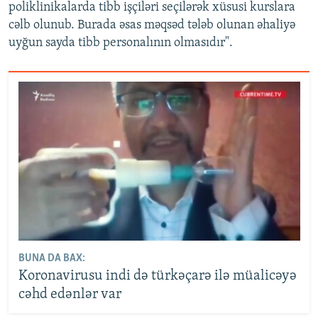
poliklinikalarda tibb işçiləri seçilərək xüsusi kurslara
cəlb olunub. Burada əsas məqsəd tələb olunan əhaliyə
uyğun sayda tibb personalının olmasıdır".
BUNA DA BAX:
Koronavirusu indi də türkəçarə ilə müalicəyə
cəhd edənlər var