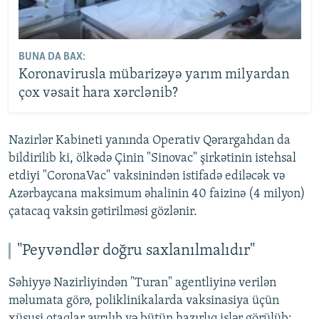
BUNA DA BAX:
Koronavirusla mübarizəyə yarım milyardan
çox vəsait hara xərclənib?
Nazirlər Kabineti yanında Operativ Qərargahdan da
bildirilib ki, ölkədə Çinin "Sinovac" şirkətinin istehsal
etdiyi "CoronaVac" vaksinindən istifadə ediləcək və
Azərbaycana maksimum əhalinin 40 faizinə (4 milyon)
çatacaq vaksin gətirilməsi gözlənir.
"Peyvəndlər doğru saxlanılmalıdır"
Səhiyyə Nazirliyindən "Turan" agentliyinə verilən
məlumata görə, poliklinikalarda vaksinasiya üçün
xüsusi otaqlar ayrılıb və bütün hazırlıq işlər görülüb: