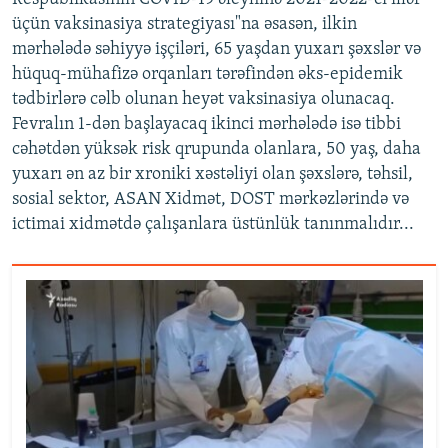
üçün vaksinasiya strategiyası"na əsasən, ilkin
mərhələdə səhiyyə işçiləri, 65 yaşdan yuxarı şəxslər və
hüquq-mühafizə orqanları tərəfindən əks-epidemik
tədbirlərə cəlb olunan heyət vaksinasiya olunacaq.
Fevralın 1-dən başlayacaq ikinci mərhələdə isə tibbi
cəhətdən yüksək risk qrupunda olanlara, 50 yaş, daha
yuxarı ən az bir xroniki xəstəliyi olan şəxslərə, təhsil,
sosial sektor, ASAN Xidmət, DOST mərkəzlərində və
ictimai xidmətdə çalışanlara üstünlük tanınmalıdır...