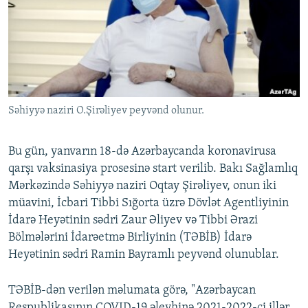
İNFOQRAFIKA
AZƏRBAYCAN ƏDƏBIYYATI KITABXANASI
MISSIYAMIZ
BIZI IZLƏ
KARIKATURA
İSLAM VƏ DEMOKRATIYA
PEŞƏ ETIKASI VƏ JURNALISTIKA STANDARTLARIMIZ
İZ - MƏDƏNIYYƏT PROQRAMI
MATERIALLARIMIZDAN ISTIFADƏ
AZADLIQRADIOSU MOBIL TELEFONUNUZDA
RFE/RL-in bütün saytları
Səhiyyə naziri O.Şirəliyev peyvənd olunur.
BIZIMLƏ ƏLAQƏ
XƏBƏR BÜLLETENLƏRIMIZ
Bu gün, yanvarın 18-də Azərbaycanda koronavirusa
qarşı vaksinasiya prosesinə start verilib. Bakı Sağlamlıq
Mərkəzində Səhiyyə naziri Oqtay Şirəliyev, onun iki
müavini, İcbari Tibbi Sığorta üzrə Dövlət Agentliyinin
İdarə Heyətinin sədri Zaur Əliyev və Tibbi Ərazi
Bölmələrini İdarəetmə Birliyinin (TƏBİB) İdarə
Heyətinin sədri Ramin Bayramlı peyvənd olunublar.
TƏBİB-dən verilən məlumata görə, "Azərbaycan
Respublikasının COVID-19 əleyhinə 2021-2022-ci illər