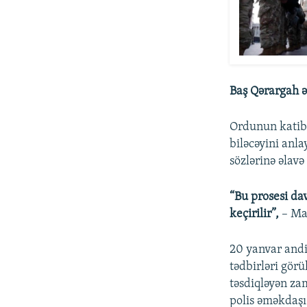
Baş Qərargah 
Ordunun kati
biləcəyini anla
sözlərinə əlavə
“Bu prosesi da
keçirilir”,
– Mak
20 yanvar and
tədbirləri gör
təsdiqləyən z
polis əməkdaşı