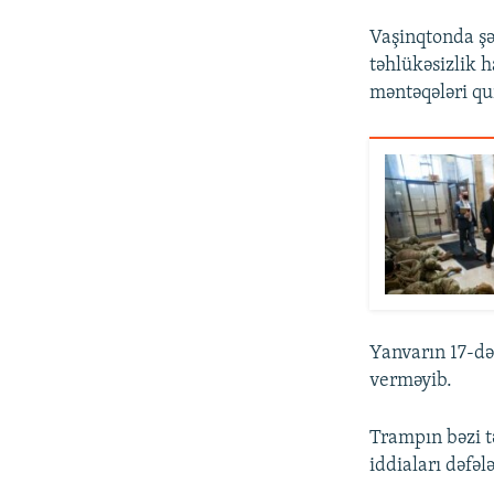
Vaşinqtonda şəh
təhlükəsizlik h
məntəqələri qu
Yanvarın 17-də
verməyib.
Trampın bəzi t
iddiaları dəfəl