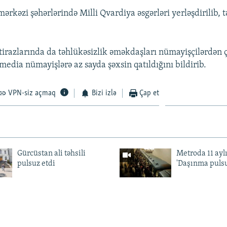
mərkəzi şəhərlərində Milli Qvardiya əsgərləri yerləşdirilib, 
etirazlarında da təhlükəsizlik əməkdaşları nümayişçilərdən ç
media nümayişlərə az sayda şəxsin qatıldığını bildirib.
VPN-siz açmaq
Bizi izlə
Çap et
Gürcüstan ali təhsili
Metroda 11 aylı
pulsuz etdi
'Daşınma pulsu