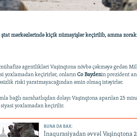
 ştat mərkəzlərində kiçik nümayişlər keçirilib, amma zorakı
ühafizə agentlikləri Vaşinqtona növbə çəkməyə gedən Mil
asi yoxlamadan keçirirlər, onların
Co Bayden
in prezident a
sizlik riski yaratmayacağından əmin olmaq istəyirlər.
la bağlı narahatlıqdan dolayı Vaşinqtona aparılan 25 min
siyasi yoxlamadan keçirilir.
BUNA DA BAX:
İnaqurasiyadan əvvəl Vaşinqtona 2