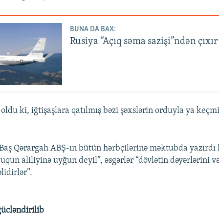
BUNA DA BAX:
Rusiya “Açıq səma sazişi”ndən çıxır
oldu ki, iğtişaşlara qatılmış bəzi şəxslərin orduyla ya keçmi
Baş Qərargah ABŞ-ın bütün hərbçilərinə məktubda yazırdı k
ququn aliliyinə uyğun deyil”, əsgərlər “dövlətin dəyərlərini v
idirlər”.
ücləndirilib