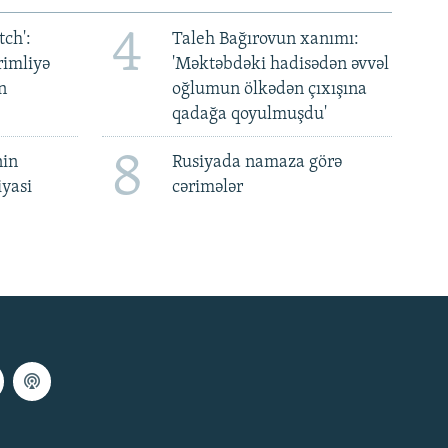
4
ch':
Taleh Bağırovun xanımı:
rimliyə
'Məktəbdəki hadisədən əvvəl
n
oğlumun ölkədən çıxışına
qadağa qoyulmuşdu'
8
nin
Rusiyada namaza görə
iyasi
cərimələr