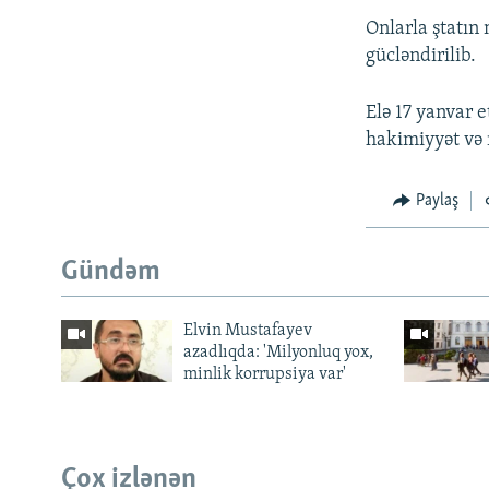
Onlarla ştatın 
gücləndirilib.
Elə 17 yanvar 
hakimiyyət və 
Paylaş
Gündəm
Elvin Mustafayev
azadlıqda: 'Milyonluq yox,
minlik korrupsiya var'
Çox izlənən