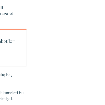
li
 nəzarət
hbət’ləri
lıq baş
əhkəmələri bu
etmişdi.