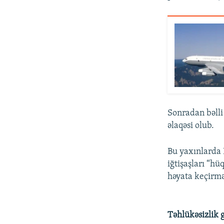
Sonradan bəlli 
əlaqəsi olub.
Bu yaxınlarda 
iğtişaşları “hü
həyata keçirməl
Təhlükəsizlik g