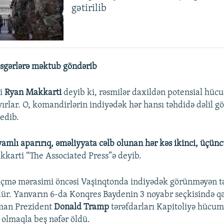
gətirilib
əsgərlərə məktub göndərib
bi
Ryan Makkarti
deyib ki, rəsmilər daxildən potensial hücu
yırlar. O, komandirlərin indiyədək hər hansı təhdidə dəlil g
 edib.
vamlı aparırıq, əməliyyata cəlb olunan hər kəs ikinci, üçü
karti “The Associated Press”ə deyib.
içmə mərasimi öncəsi Vaşinqtonda indiyədək görünməyən tə
ülür. Yanvarın 6-da Konqres Baydenin 3 noyabr seçkisində qə
aman Prezident
Donald Tramp
tərəfdarları Kapitoliyə hücum 
 olmaqla beş nəfər öldü.