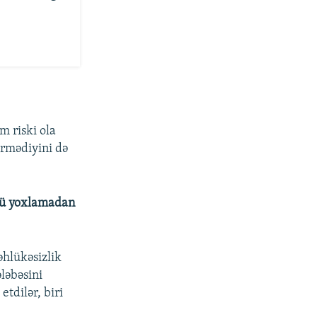
m riski ola
örmədiyini də
ncü yoxlamadan
hlükəsizlik
ləbəsini
etdilər, biri