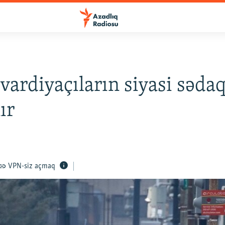
qvardiyaçıların siyasi sədaq
ır
VPN-siz açmaq