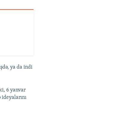
şdə, ya da indi
i, 6 yanvar
ə ideyalarını