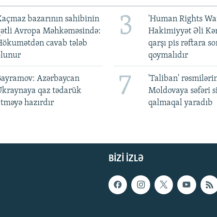
3
açmaz bazarının sahibinin
'Human Rights Wat
qətli Avropa Məhkəməsində:
Hakimiyyət Əli Kə
Hökumətdən cavab tələb
qarşı pis rəftara so
olunur
qoymalıdır
7
Bayramov: Azərbaycan
'Taliban' rəsmiləri
Ukraynaya qaz tədarük
Moldovaya səfəri s
tməyə hazırdır
qalmaqal yaradıb
BIZI IZLƏ