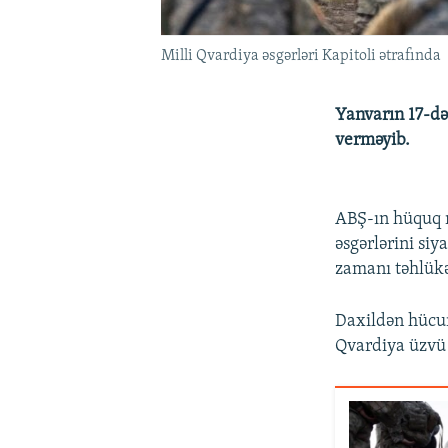
Milli Qvardiya əsgərləri Kapitoli ətrafında
Yanvarın 17-də
verməyib.
ABŞ-ın hüquq m
əsgərlərini siy
zamanı təhlükə
Daxildən hücum
Qvardiya üzvü 