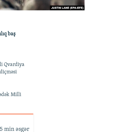
lıq baş
li Qvardiya
ndiçməsi
ədək Milli
5 min əsgər