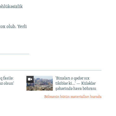
təhlükəsizlik
ox olub. Yerli
q fasilə:
'Binaları o qədər sıx
z olsun'
tikiblər ki...' — Küləklər
şəhərində hava böhranı
Bölmənin bütün materialları burada