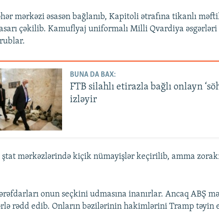
ər mərkəzi əsasən bağlanıb, Kapitoli ətrafına tikanlı məftil
asarı çəkilib. Kamuflyaj uniformalı Milli Qvardiya əsgərləri
rublar.
BUNA DA BAX:
FTB silahlı etirazla bağlı onlayn ‘sö
izləyir
 ştat mərkəzlərində kiçik nümayişlər keçirilib, amma zorakı
ərəfdarları onun seçkini udmasına inanırlar. Ancaq ABŞ m
ərlə rədd edib. Onların bəzilərinin hakimlərini Tramp təyin 