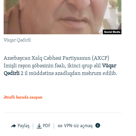
Vüqar Qədirli
Azərbaycan Xalq Cəbhəsi Partiyasının (AXCP)
İmişli rayon şöbəsinin fəalı, ikinci qrup əlil
Vüqar
Qədirli
2 il müddətinə azadlıqdan məhrum edilib.
Ətraflı burada oxuyun
Paylaş
PDF
VPN-siz açmaq