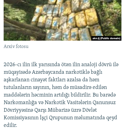
Arxiv fotosu
2026-cı ilin ilk yarısında ötən ilin analoji dövrü ilə
müqayisədə Azərbaycanda narkotiklə bağlı
aşkarlanan cinayət faktları azalsa da həm
tutulanların sayının, həm də müsadirə edilən
maddələrin həcminin artdığı bildirilir. Bu barədə
Narkomanlığa və Narkotik Vasitələrin Qanunsuz
Dövriyyəsinə Qarşı Mübarizə üzrə Dövlət
Komissiyasının İşçi Qrupunun məlumatında qeyd
edilir.