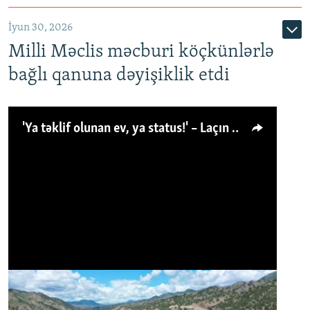
İyun 30, 2026
Milli Məclis məcburi köçkünlərlə
bağlı qanuna dəyişiklik etdi
'Ya təklif olunan ev, ya status!' – Laçın köçkünü: 'Laçından başqa heç hara!'