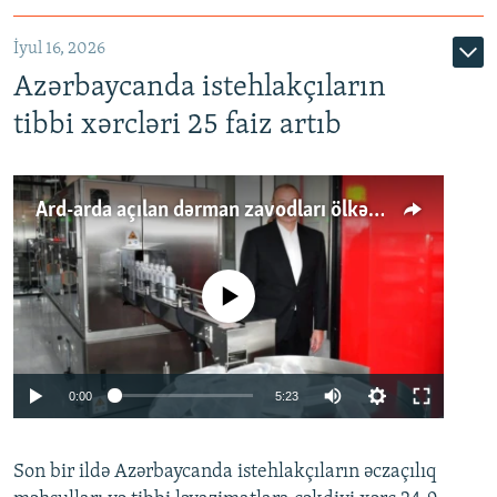
İyul 16, 2026
Azərbaycanda istehlakçıların
tibbi xərcləri 25 faiz artıb
Ard-arda açılan dərman zavodları ölkənin tələbatını ödəyirmi?
No media source currently available
Auto
0:00
5:23
240p
Son bir ildə Azərbaycanda istehlakçıların
360p
əczaçılıq