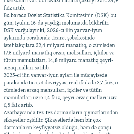
məhsulları və tibbi ləvazimatlara çəkdiyi xərc 24,9
480p
Auto
240p
360p
480p
faiz artıb.
720p
Bu barədə Dövlət Statistika Komitəsinin (DSK) bu
720p
1080p
gün, iyulun 16-da yaydığı məlumatda bildirilir.
1080p
DSK vurğulayır ki, 2026-cı ilin yanvar-iyun
aylarında pərakəndə ticarət şəbəkəsində
istehlakçılara 32,4 milyard manatlıq, o cümlədən
17,6 milyard manatlıq ərzaq məhsulları, içkilər və
tütün məmulatları, 14,8 milyard manatlıq qeyri-
ərzaq malları satılıb.
2025-ci ilin yanvar-iyun ayları ilə müqayisədə
pərakəndə ticarət dövriyyəsi real ifadədə 3,7 faiz, o
cümlədən ərzaq məhsulları, içkilər və tütün
məmulatları üzrə 1,4 faiz, qeyri-ərzaq malları üzrə
6,5 faiz artıb.
Azərbaycanda tez-tez dərmanların qiymətlərindən
şikayətlər eşidilir. Şikayətlərdə həm bir çox
dərmanların keyfiyyətsiz olduğu, həm də qonşu