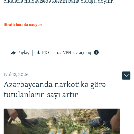
ölkələrlə müqayisədə kəskin baha olduğu deyilir.
Ətraflı burada oxuyun
Paylaş
PDF
VPN-siz açmaq
İyul 13, 2026
Azərbaycanda narkotikə görə
tutulanların sayı artır