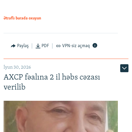
Ətraflı burada oxuyun
Paylaş
PDF
VPN-siz açmaq
İyun 30, 2026
AXCP fəalına 2 il həbs cəzası
verilib