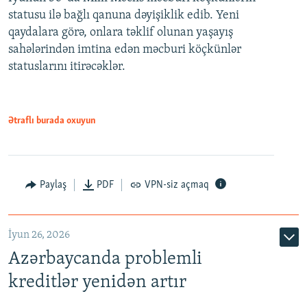
statusu ilə bağlı qanuna dəyişiklik edib. Yeni
480p
qaydalara görə, onlara təklif olunan yaşayış
720p
sahələrindən imtina edən məcburi köçkünlər
statuslarını itirəcəklər.
1080p
Ətraflı burada oxuyun
Auto
240p
360p
480p
Paylaş
PDF
VPN-siz açmaq
720p
1080p
İyun 26, 2026
Azərbaycanda problemli
kreditlər yenidən artır