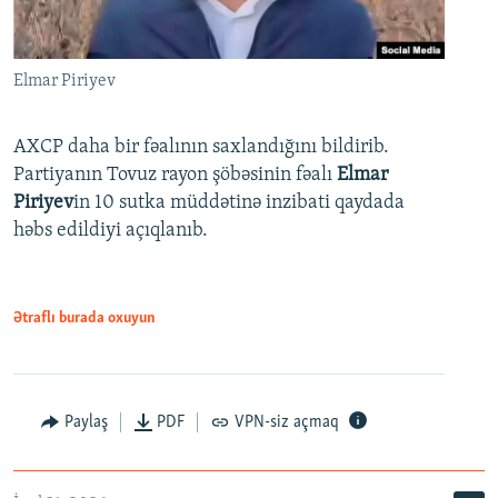
Elmar Piriyev
AXCP daha bir fəalının saxlandığını bildirib.
Partiyanın Tovuz rayon şöbəsinin fəalı
Elmar
Piriyev
in 10 sutka müddətinə inzibati qaydada
həbs edildiyi açıqlanıb.
Ətraflı burada oxuyun
Paylaş
PDF
VPN-siz açmaq