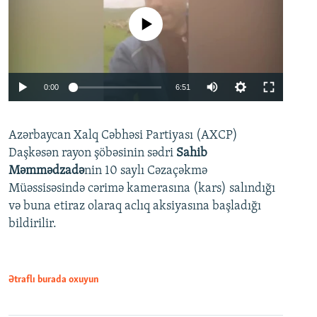
No media source currently available
Auto
0:00
6:51
240p
Azərbaycan Xalq Cəbhəsi Partiyası (AXCP)
360p
Daşkəsən rayon şöbəsinin sədri
Sahib
480p
Auto
240p
360p
480p
Məmmədzadə
nin 10 saylı Cəzaçəkmə
720p
Müəssisəsində cərimə kamerasına (kars) salındığı
720p
1080p
və buna etiraz olaraq aclıq aksiyasına başladığı
1080p
bildirilir.
Ətraflı burada oxuyun