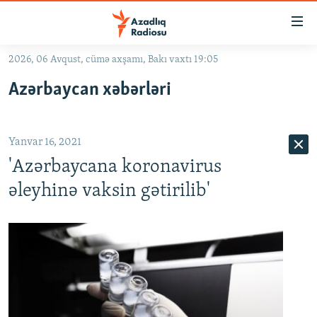
Keçid
linkləri
Əsas
2026, 06 Avqust, cümə axşamı, Bakı vaxtı 19:05
məzmuna
GÜNDƏM
Azərbaycan xəbərləri
qayıt
#İZAHLA
Əsas
KORRUPSIOMETR
naviqasiyaya
Yanvar 16, 2021
qayıt
#ƏSLINDƏ
Axtarışa
'Azərbaycana koronavirus
FƏRQƏ BAX
keç
əleyhinə vaksin gətirilib'
QANUNI DOĞRU
ARAŞDIRMA
MULTIMEDIA
RADIO ARXIV
VIDEO
HAQQIMIZDA
FOTOQALEREYA
OXU ZALI