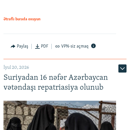
720p
1080p
Ətraflı burada oxuyun
Paylaş
PDF
VPN-siz açmaq
İyul 20, 2026
Auto
240p
360p
480p
Suriyadan 16 nəfər Azərbaycan
720p
1080p
vətəndaşı repatriasiya olunub