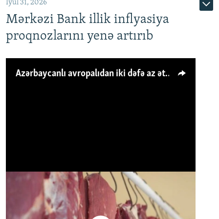
İyul 31, 2026
Mərkəzi Bank illik inflyasiya
proqnozlarını yenə artırıb
Azərbaycanlı avropalıdan iki dəfə az ət yeyir, amma... 'Qiymət artımı qaçılmazdır'