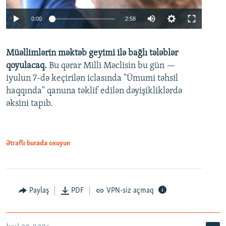
Auto
0:00
2:58
240p
Müəllimlərin məktəb geyimi ilə bağlı tələblər
360p
qoyulacaq.
Bu qərar Milli Məclisin bu gün —
480p
iyulun 7-də keçirilən iclasında "Ümumi təhsil
720p
haqqında" qanuna təklif edilən dəyişikliklərdə
əksini tapıb.
1080p
Ətraflı burada oxuyun
Auto
240p
360p
480p
Paylaş
PDF
VPN-siz açmaq
720p
1080p