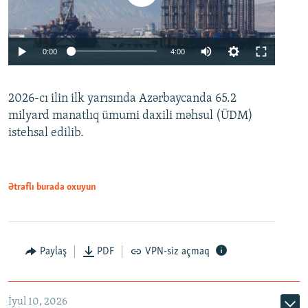
Auto
0:00
4:00
240p
2026-cı ilin ilk yarısında Azərbaycanda 65.2
360p
milyard manatlıq ümumi daxili məhsul (ÜDM)
480p
Auto
240p
360p
480p
istehsal edilib.
720p
720p
1080p
1080p
Ətraflı burada oxuyun
Paylaş
PDF
VPN-siz açmaq
İyul 10, 2026