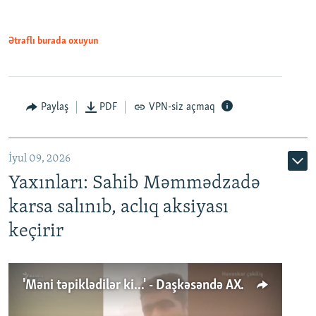
Ətraflı burada oxuyun
Paylaş
PDF
VPN-siz açmaq
İyul 09, 2026
Yaxınları: Sahib Məmmədzadə
karsa salınıb, aclıq aksiyası
keçirir
'Məni təpiklədilər ki...' - Daşkəsəndə AXCP fəalının yaxınları onun həbsinə etiraz edirlər