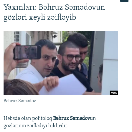
Yaxınları: Bəhruz Səmədovun
gözləri xeyli zəifləyib
Bəhruz Səmədov
Həbsdə olan politoloq
Bəhruz Səmədov
un
gözlərinin zəiflədiyi bildirilir.