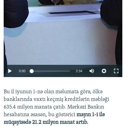
Auto
0:00
2:34
240p
Bu il iyunun 1-nə olan məlumata görə, ölkə
360p
banklarında vaxtı keçmiş kreditlərin məbləği
480p
635.4 milyon manata çatıb. Mərkəzi Bankın
720p
hesabatına əsasən, bu göstərici
mayın 1-i ilə
müqayisədə 21.2 milyon manat artıb.
1080p