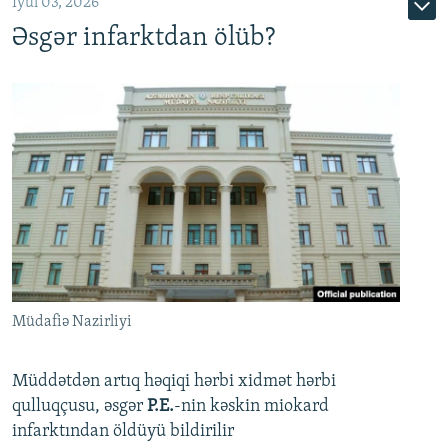
İyul 03, 2026
Əsgər infarktdan ölüb?
Müdafiə Nazirliyi
Müddətdən artıq həqiqi hərbi xidmət hərbi
qulluqçusu, əsgər
P.E.
-nin kəskin miokard
infarktından öldüyü bildirilir