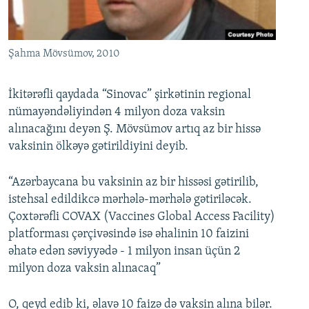
Şahma Mövsümov, 2010
İkitərəfli qaydada “Sinovac” şirkətinin regional
nümayəndəliyindən 4 milyon doza vaksin
alınacağını deyən Ş. Mövsümov artıq az bir hissə
vaksinin ölkəyə gətirildiyini deyib.
“Azərbaycana bu vaksinin az bir hissəsi gətirilib,
istehsal edildikcə mərhələ-mərhələ gətiriləcək.
Çoxtərəfli COVAX (Vaccines Global Access Facility)
platforması çərçivəsində isə əhalinin 10 faizini
əhatə edən səviyyədə - 1 milyon insan üçün 2
milyon doza vaksin alınacaq”
O, qeyd edib ki, əlavə 10 faizə də vaksin alına bilər.