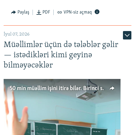
Paylaş
PDF
VPN-siz açmaq
İyul 07, 2026
Müəllimlər üçün də tələblər gəlir
— istədikləri kimi geyinə
bilməyəcəklər
50 min müəllim işini itirə bilər. Birinci sinfə gedənlər azalır