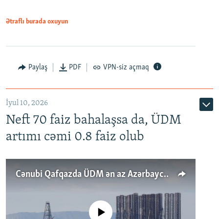
Ətraflı burada oxuyun
Paylaş
PDF
VPN-siz açmaq
İyul 10, 2026
Neft 70 faiz bahalaşsa da, ÜDM
artımı cəmi 0.8 faiz olub
Cənubi Qafqazda ÜDM ən az Azərbaycanda artır: Qonşuları niyə Bakını qabaqlaya bilir?
No media source currently available