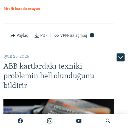
Ətraflı burada oxuyun
Auto
240p
360p
480p
Paylaş
PDF
VPN-siz açmaq
720p
1080p
İyun 25, 2026
ABB kartlardakı texniki
problemin həll olunduğunu
bildirir