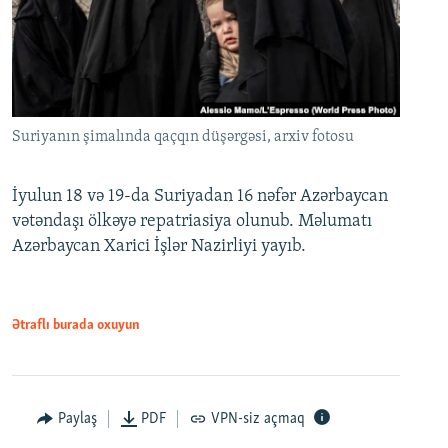
Suriyanın şimalında qaçqın düşərgəsi, arxiv fotosu
İyulun 18 və 19-da Suriyadan 16 nəfər Azərbaycan
vətəndaşı ölkəyə repatriasiya olunub. Məlumatı
Azərbaycan Xarici İşlər Nazirliyi yayıb.
Ətraflı burada oxuyun
Paylaş
PDF
VPN-siz açmaq