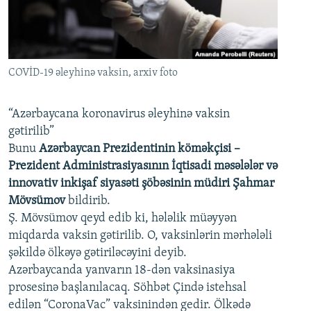
İNFOQRAFIKA
AZƏRBAYCAN ƏDƏBIYYATI KITABXANASI
MISSIYAMIZ
BIZI IZLƏ
KARIKATURA
İSLAM VƏ DEMOKRATIYA
PEŞƏ ETIKASI VƏ JURNALISTIKA STANDARTLARIMIZ
İZ - MƏDƏNIYYƏT PROQRAMI
MATERIALLARIMIZDAN ISTIFADƏ
COVİD-19 əleyhinə vaksin, arxiv foto
AZADLIQRADIOSU MOBIL TELEFONUNUZDA
RFE/RL-in bütün saytları
BIZIMLƏ ƏLAQƏ
“Azərbaycana koronavirus əleyhinə vaksin
gətirilib”
XƏBƏR BÜLLETENLƏRIMIZ
Bunu
Azərbaycan Prezidentinin köməkçisi –
Prezident Administrasiyasının İqtisadi məsələlər və
innovativ inkişaf siyasəti şöbəsinin müdiri Şahmar
Mövsümov
bildirib.
Ş. Mövsümov qeyd edib ki, hələlik müəyyən
miqdarda vaksin gətirilib. O, vaksinlərin mərhələli
şəkildə ölkəyə gətiriləcəyini deyib.
Azərbaycanda yanvarın 18-dən vaksinasiya
prosesinə başlanılacaq. Söhbət Çində istehsal
edilən “CoronaVac” vaksinindən gedir. Ölkədə