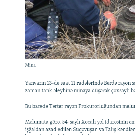
İNFOQRAFIKA
AZƏRBAYCAN ƏDƏBIYYATI KITABXANASI
MISSIYAMIZ
KARIKATURA
İSLAM VƏ DEMOKRATIYA
PEŞƏ ETIKASI VƏ JURNALISTIKA
STANDARTLARIMIZ
İZ - MƏDƏNIYYƏT PROQRAMI
MATERIALLARIMIZDAN ISTIFADƏ
AZADLIQRADIOSU MOBIL TELEFONUNUZDA
BIZIMLƏ ƏLAQƏ
XƏBƏR BÜLLETENLƏRIMIZ
Mina
Yanvarın 13-də saat 11 radələrində Bərdə rayon s
zaman tank əleyhinə minaya düşərək çoxsaylı bədə
Bu barədə Tərtər rayon Prokurorluğundan məlum
Məlumata görə, 54-saylı Xocalı yol idarəsinin 
işğaldan azad edilən Suqovuşan və Talış kəndlər