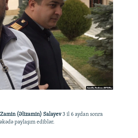
Zamin (Əlizamin) Salayev
3 il 6 aydan sonra
əbəkədə paylaşım ediblər.