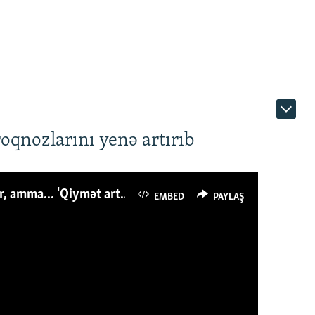
roqnozlarını yenə artırıb
Azərbaycanlı avropalıdan iki dəfə az ət yeyir, amma... 'Qiymət artımı qaçılmazdır'
EMBED
PAYLAŞ