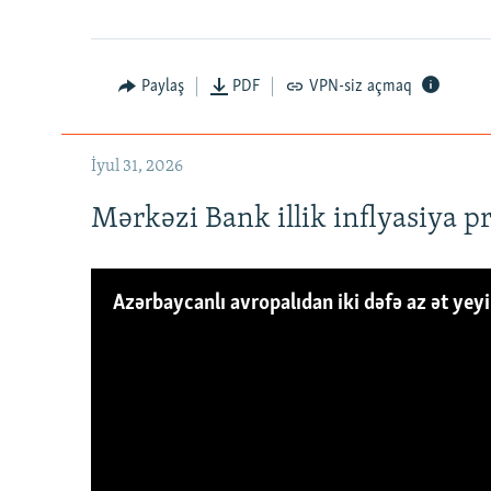
Paylaş
PDF
VPN-siz açmaq
İyul 31, 2026
Mərkəzi Bank illik inflyasiya p