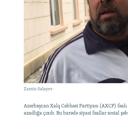
Zamin Salayev
Azərbaycan Xalq Cəbhəsi Partiyası (AXCP) fəalı
azadlığa çıxıb. Bu barədə siyasi fəallar sosial ş