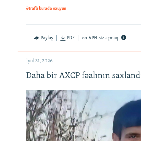
Ətraflı burada oxuyun
Paylaş
PDF
VPN-siz açmaq
İyul 31, 2026
Daha bir AXCP fəalının saxlandığ