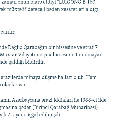
in zaman onun idarə etdiyi "LUIGONG B-160"
k müxtəlif dərəcəli bədən xəsarətləri aldığı
arılır.
də Dağlıq Qarabağın bir hissəsinə və ətraf 7
 Muxtar Vilayətinin çox hissəsinin tanınmayan
ə qaldığı bildirilir.
 ərazilərdə minaya düşmə halları olub. Həm
ölənlər var.
ın Azərbaycana ərazi iddiaları ilə 1988-ci ildə
laşmasına qədər (Birinci Qarabağ Müharibəsi)
ik 7 rayonu işğal edilmişdi.