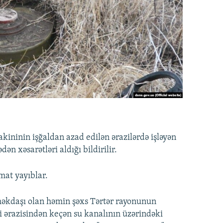
akininin işğaldan azad edilən ərazilərdə işləyən
n xəsarətləri aldığı bildirilir.
at yayıblar.
əməkdaşı olan həmin şəxs Tərtər rayonunun
i ərazisindən keçən su kanalının üzərindəki