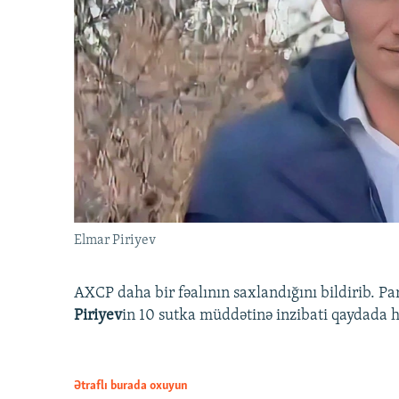
Elmar Piriyev
AXCP daha bir fəalının saxlandığını bildirib. Pa
Piriyev
in 10 sutka müddətinə inzibati qaydada hə
Ətraflı burada oxuyun