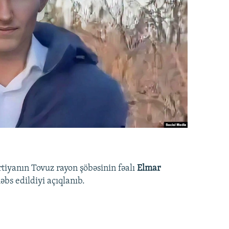
rtiyanın Tovuz rayon şöbəsinin fəalı
Elmar
bs edildiyi açıqlanıb.