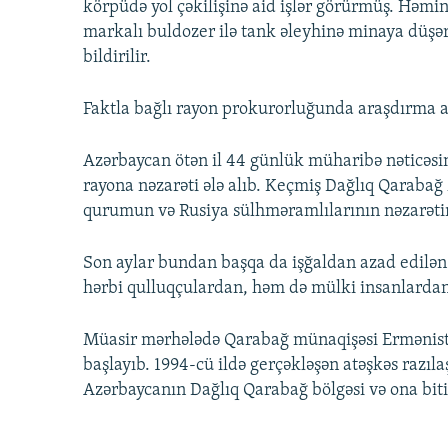
körpüdə yol çəkilişinə aid işlər görürmüş. Həm
markalı buldozer ilə tank əleyhinə minaya düşərə
bildirilir.
Faktla bağlı rayon prokurorluğunda araşdırma ap
Azərbaycan ötən il 44 günlük müharibə nəticəsin
rayona nəzarəti ələ alıb. Keçmiş Dağlıq Qarabağ
qurumun və Rusiya sülhməramlılarının nəzarətind
Son aylar bundan başqa da işğaldan azad edilən
hərbi qulluqçulardan, həm də mülki insanlardan 
Müasir mərhələdə Qarabağ münaqişəsi Ermənistan
başlayıb. 1994-cü ildə gerçəkləşən atəşkəs razı
Azərbaycanın Dağlıq Qarabağ bölgəsi və ona bitiş