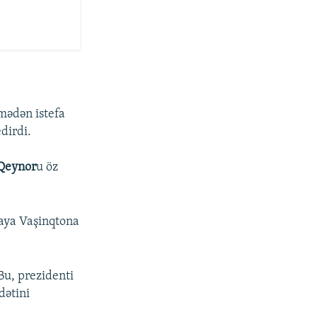
mədən istefa
dirdi.
 Qeynor
u öz
yaya Vaşinqtona
Bu, prezidenti
dətini