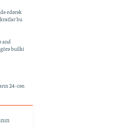
adə edərək
kratlar bu
ə and
görə builki
arın 24-cən
ının