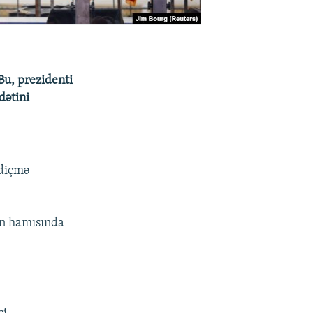
Bu, prezidenti
dətini
ndiçmə
ın hamısında