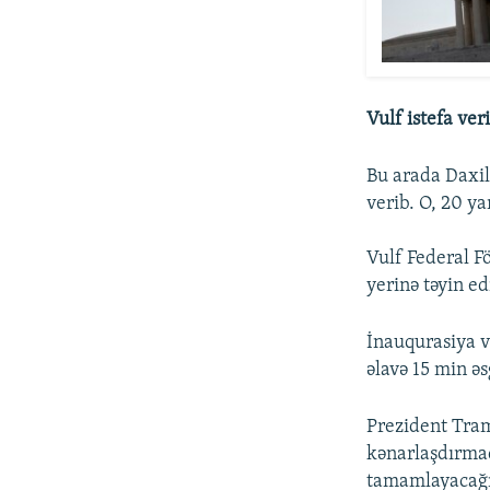
Vulf istefa ve
Bu arada Daxili
verib. O, 20 y
Vulf Federal F
yerinə təyin e
İnauqurasiya v
əlavə 15 min əs
Prezident Tram
kənarlaşdırma
tamamlayacağı