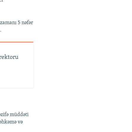
ci
 zamanı 5 nəfər
.
irektoru
əzifə müddəti
 məhkəmə və