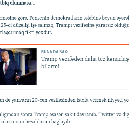
ətbiq olunmasa...
rməsinə görə, Pensenin demokratların tələbinə boyun əyərə
 25-ci düzəlişi işə salmaq, Trampı vəzifəsinə yararsız oldu
rlaşdırmaq fikri yoxdur.
BUNA DA BAX:
Tramp vəzifədən daha tez kənarlaşd
bilərmi
 də yanvarın 20-cən vəzifəsindən istefa vermək niyyəti y
ılığından sonra Tramp əsasən sakit davranıb. Twitter və dig
aları onun hesablarını bağlayıb.