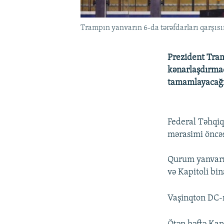
Trampın yanvarın 6-da tərəfdarları qarşısı
Prezident Tram
kənarlaşdırma
tamamlayacağı
Federal Təhqi
mərasimi öncəsi
Qurum yanvarın
və Kapitoli bina
Vaşinqton DC-n