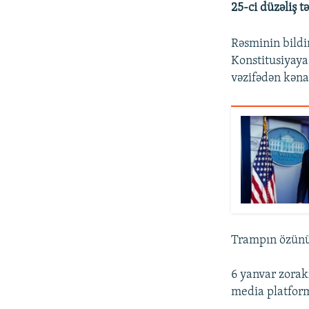
25-ci düzəliş t
Rəsminin bildi
Konstitusiyaya
vəzifədən kəna
Trampın özünün
6 yanvar zorak
media platform