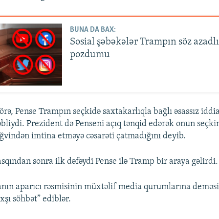
BUNA DA BAX:
Sosial şəbəkələr Trampın söz azadlı
pozdumu
rə, Pense Trampın seçkidə saxtakarlıqla bağlı əsassız iddi
əbliydi. Prezident də Penseni açıq tənqid edərək onun seçki
ləğvindən imtina etməyə cəsarəti çatmadığını deyib.
sqından sonra ilk dəfəydi Pense ilə Tramp bir araya gəlirdi.
nın aparıcı rəsmisinin müxtəlif media qurumlarına deməsi
axşı söhbət” ediblər.