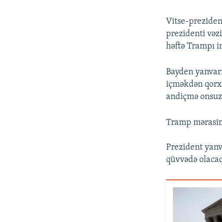
Vitse-prezide
prezidenti və
həftə Trampı im
Bayden yanvarı
içməkdən qorxm
andiçmə onsuz 
Tramp mərasimə
Prezident yanv
qüvvədə olaca