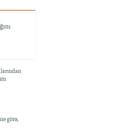
ğını
alarından
nin
nə görə,