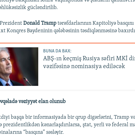
itoliyə basqından sonra Vaşinqtonda və ştatların qanunveri
hlükəsizlik gücləndirilib.
 Prezident
Donald Tramp
tərəfdarlarının Kapitoliyə basqını
xt Konqres Baydeninin qələbəsinin təsdiqlənməsinə baxırdı
BUNA DA BAX:
ABŞ-ın keçmiş Rusiya səfiri MKİ d
vəzifəsinə nominasiya ediləcək
vqəladə vəziyyət elan olunub
tdiyi başqa bir informasiyada bir qrup digərlərini, Tramp v
 prezidentlikdən kənarlaşdırılarsa, ştat, yerli və federal
inalarına “basqına” səsləyir.