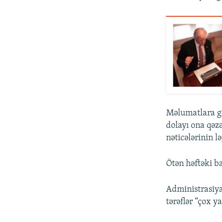
Məlumatlara gö
dolayı ona qəz
nəticələrinin 
Ötən həftəki ba
Administrasiya
tərəflər “çox y