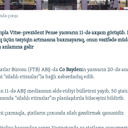
nda çıxışı
pla Vitse-prezident Pense yanvarın 11-də axşam görüşüb. 
q üçün təzyiqin artmasına baxmayaraq, onun vəzifədə müd
 anlamına gəlir
qatlar Bürosu (FTB) ABŞ-da
Co Bayden
in yanvarın 20-də a
 “silahlı etirazlar”la bağlı xəbərdarlıq edib.
 11-də ABŞ mediasının əldə etdiyi bülleteni yayıb, 50 ştat
sında “silahlı etirazlar”ın planlaşdırıla biləcəyini bildirib.
i çıxmaqla, ştatların çoxunda silah gəzdirmək qanunidir.