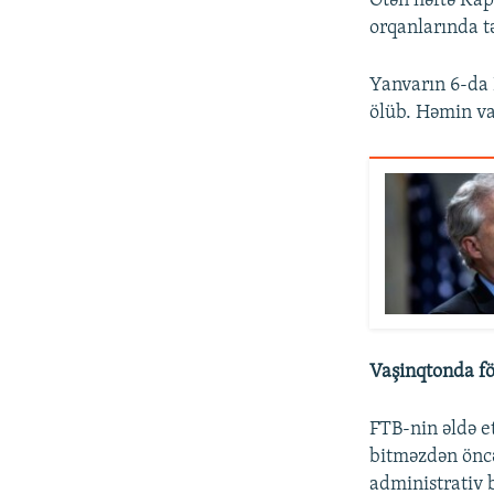
Ötən həftə Kap
orqanlarında tə
Yanvarın 6-da
ölüb. Həmin va
Vaşinqtonda fö
FTB-nin əldə e
bitməzdən öncə
administrativ b