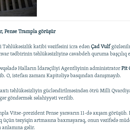
rir, Pense Trampla görüşür
 Təhlükəsizlik katibi vəzifəsini icra edən
Çad Vulf
gözlənil
anvar tədbirinin təhlükəsizliyinə cavabdeh quruma başçılıq e
övqəladə Halların İdarəçiliyi Agentliyinin administrator
Pit
dib. O, istefası zamanı Kapitoliyə basqından danışmayıb.
axtı təhlükəsizliyin gücləndirilməsindən ötrü Milli Qvardi
gər göndərmək səlahiyyəti verilib.
pla Vitse-prezident Pense yanvarın 11-də axşam görüşüb. 
q üçün təzyiqin artmasına baxmayaraq, onun vəzifədə müd
 anlamına gəlir.