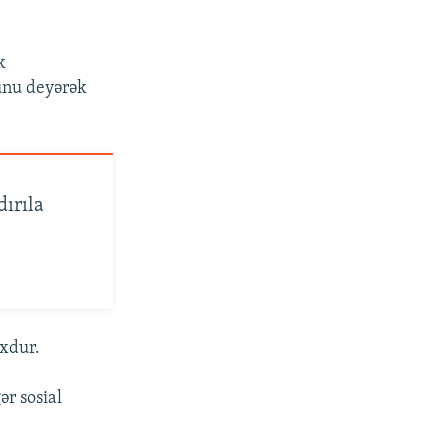
k
ğunu deyərək
ırıla
oxdur.
ər sosial