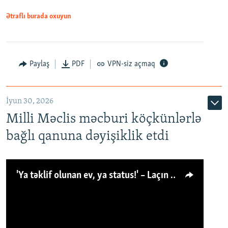
Ətraflı burada oxuyun
Paylaş
PDF
VPN-siz açmaq
İyun 30, 2026
Milli Məclis məcburi köçkünlərlə
bağlı qanuna dəyişiklik etdi
'Ya təklif olunan ev, ya status!' – Laçın köçkünü: 'Laçından başqa heç hara!'