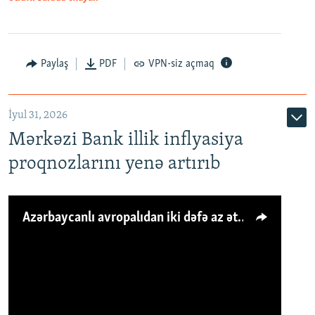
Paylaş
PDF
VPN-siz açmaq
İyul 31, 2026
Mərkəzi Bank illik inflyasiya
proqnozlarını yenə artırıb
Azərbaycanlı avropalıdan iki dəfə az ət yeyir, amma... 'Qiymət artımı qaçılmazdır'