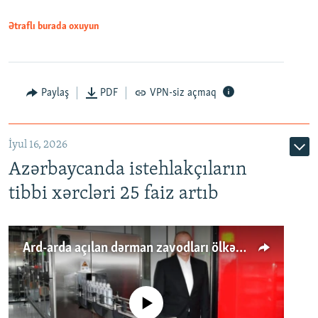
Ətraflı burada oxuyun
Paylaş
PDF
VPN-siz açmaq
İyul 16, 2026
Azərbaycanda istehlakçıların
tibbi xərcləri 25 faiz artıb
Ard-arda açılan dərman zavodları ölkənin tələbatını ödəyirmi?
No media source currently available