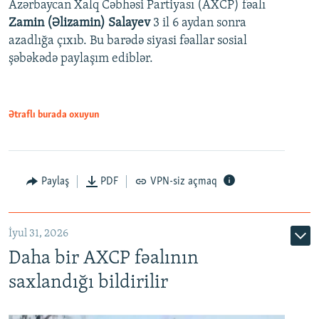
Azərbaycan Xalq Cəbhəsi Partiyası (AXCP) fəalı
Zamin (Əlizamin) Salayev
3 il 6 aydan sonra
azadlığa çıxıb. Bu barədə siyasi fəallar sosial
şəbəkədə paylaşım ediblər.
Ətraflı burada oxuyun
Paylaş
PDF
VPN-siz açmaq
İyul 31, 2026
Daha bir AXCP fəalının
saxlandığı bildirilir