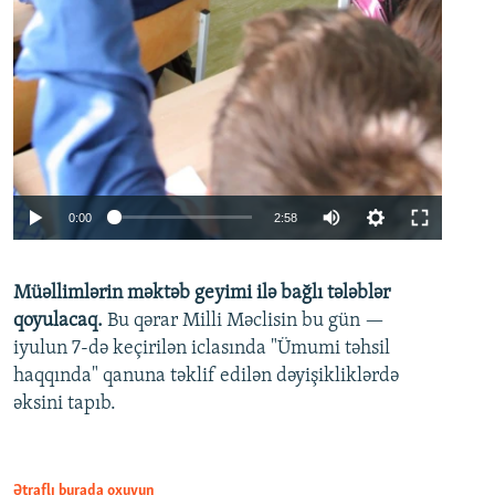
Auto
0:00
2:58
240p
Müəllimlərin məktəb geyimi ilə bağlı tələblər
360p
qoyulacaq.
Bu qərar Milli Məclisin bu gün —
480p
iyulun 7-də keçirilən iclasında "Ümumi təhsil
720p
haqqında" qanuna təklif edilən dəyişikliklərdə
əksini tapıb.
1080p
Ətraflı burada oxuyun