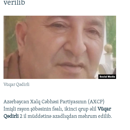
verilib
Vüqar Qədirli
Azərbaycan Xalq Cəbhəsi Partiyasının (AXCP)
İmişli rayon şöbəsinin fəalı, ikinci qrup əlil
Vüqar
Qədirli
2 il müddətinə azadlıqdan məhrum edilib.