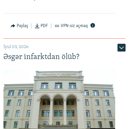
Auto
240p
360p
480p
Paylaş
PDF
VPN-siz açmaq
720p
1080p
İyul 03, 2026
Əsgər infarktdan ölüb?