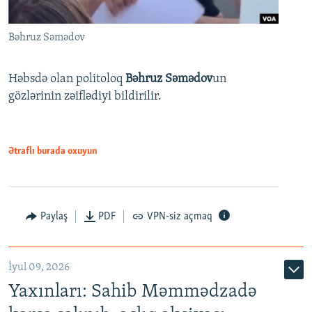
Bəhruz Səmədov
Həbsdə olan politoloq
Bəhruz Səmədov
un
gözlərinin zəiflədiyi bildirilir.
Ətraflı burada oxuyun
Paylaş
PDF
VPN-siz açmaq
İyul 09, 2026
Yaxınları: Sahib Məmmədzadə