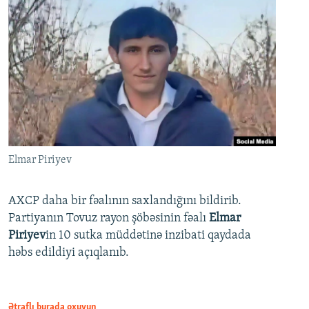
Elmar Piriyev
AXCP daha bir fəalının saxlandığını bildirib.
Partiyanın Tovuz rayon şöbəsinin fəalı
Elmar
Piriyev
in 10 sutka müddətinə inzibati qaydada
həbs edildiyi açıqlanıb.
Ətraflı burada oxuyun