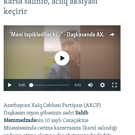
karsa salınıb, aclıq aksiyası
keçirir
'Məni təpiklədilər ki...' - Daşkəsəndə AXCP fəalının yaxınları onun həbsinə etiraz edirlər
No media source currently available
Auto
0:00
6:51
240p
Azərbaycan Xalq Cəbhəsi Partiyası (AXCP)
360p
Daşkəsən rayon şöbəsinin sədri
Sahib
480p
Auto
240p
360p
480p
Məmmədzadə
nin 10 saylı Cəzaçəkmə
720p
Müəssisəsində cərimə kamerasına (kars) salındığı
720p
1080p