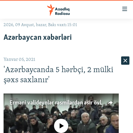
Keçid
linkləri
Əsas
2026, 09 Avqust, bazar, Bakı vaxtı 15:01
məzmuna
GÜNDƏM
Azərbaycan xəbərləri
qayıt
#İZAHLA
Əsas
KORRUPSIOMETR
naviqasiyaya
Yanvar 05, 2021
qayıt
#ƏSLINDƏ
Axtarışa
'Azərbaycanda 5 hərbçi, 2 mülki
FƏRQƏ BAX
keç
şəxs saxlanır'
QANUNI DOĞRU
ARAŞDIRMA
Erməni valideynlər rəsmilərdən əsir övladlarının qaytarılmasını tələb edirlər
MULTIMEDIA
RADIO ARXIV
VIDEO
No media source currently available
HAQQIMIZDA
FOTOQALEREYA
OXU ZALI