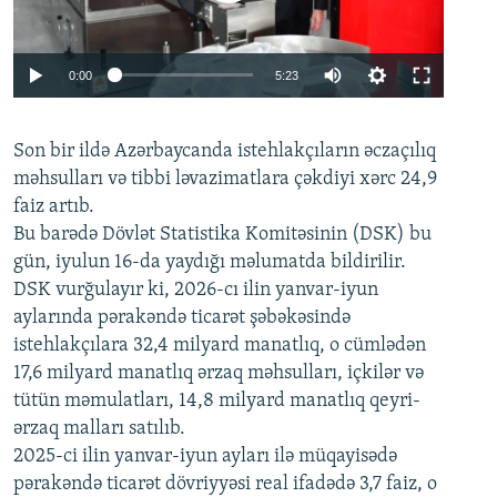
Auto
0:00
5:23
240p
Son bir ildə Azərbaycanda istehlakçıların
360p
əczaçılıq
məhsulları və tibbi ləvazimatlara çəkdiyi xərc 24,9
480p
Auto
240p
360p
480p
faiz artıb.
720p
Bu barədə Dövlət Statistika Komitəsinin (DSK) bu
720p
1080p
gün, iyulun 16-da yaydığı məlumatda bildirilir.
1080p
DSK vurğulayır ki, 2026-cı ilin yanvar-iyun
aylarında pərakəndə ticarət şəbəkəsində
istehlakçılara 32,4 milyard manatlıq, o cümlədən
17,6 milyard manatlıq ərzaq məhsulları, içkilər və
tütün məmulatları, 14,8 milyard manatlıq qeyri-
ərzaq malları satılıb.
2025-ci ilin yanvar-iyun ayları ilə müqayisədə
pərakəndə ticarət dövriyyəsi real ifadədə 3,7 faiz, o