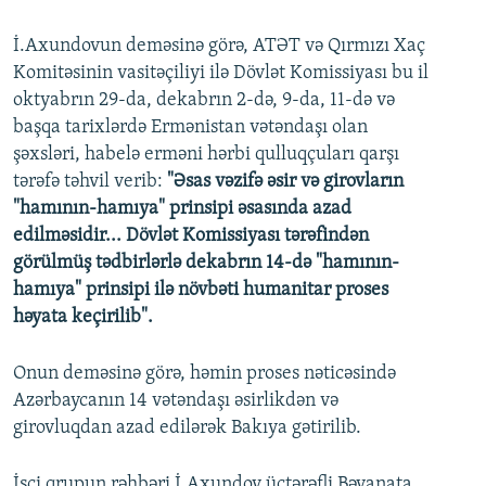
İ.Axundovun deməsinə görə, ATƏT və Qırmızı Xaç
Komitəsinin vasitəçiliyi ilə Dövlət Komissiyası bu il
oktyabrın 29-da, dekabrın 2-də, 9-da, 11-də və
başqa tarixlərdə Ermənistan vətəndaşı olan
şəxsləri, habelə erməni hərbi qulluqçuları qarşı
tərəfə təhvil verib:
"Əsas vəzifə əsir və girovların
"hamının-hamıya" prinsipi əsasında azad
edilməsidir... Dövlət Komissiyası tərəfindən
görülmüş tədbirlərlə dekabrın 14-də "hamının-
hamıya" prinsipi ilə növbəti humanitar proses
həyata keçirilib".
Onun deməsinə görə, həmin proses nəticəsində
Azərbaycanın 14 vətəndaşı əsirlikdən və
girovluqdan azad edilərək Bakıya gətirilib.
İşçi qrupun rəhbəri İ.Axundov üçtərəfli Bəyanata