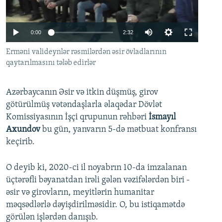
İNFOQRAFIKA
AZƏRBAYCAN ƏDƏBIYYATI KITABXANASI
MISSIYAMIZ
BIZI IZLƏ
KARIKATURA
İSLAM VƏ DEMOKRATIYA
PEŞƏ ETIKASI VƏ JURNALISTIKA STANDARTLARIMIZ
Auto
0:00
2:32
İZ - MƏDƏNIYYƏT PROQRAMI
MATERIALLARIMIZDAN ISTIFADƏ
240p
Erməni valideynlər rəsmilərdən əsir övladlarının
AZADLIQRADIOSU MOBIL TELEFONUNUZDA
qaytarılmasını tələb edirlər
RFE/RL-in bütün saytları
360p
BIZIMLƏ ƏLAQƏ
480p
Auto
240p
360p
480p
Azərbaycanın Əsir və itkin düşmüş, girov
XƏBƏR BÜLLETENLƏRIMIZ
720p
götürülmüş vətəndaşlarla əlaqədar Dövlət
720p
1080p
Komissiyasının İşçi qrupunun rəhbəri
İsmayıl
1080p
Axundov
bu gün, yanvarın 5-də mətbuat konfransı
keçirib.
O deyib ki, 2020-ci il noyabrın 10-da imzalanan
üçtərəfli bəyanatdan irəli gələn vəzifələrdən biri -
əsir və girovların, meyitlərin humanitar
məqsədlərlə dəyişdirilməsidir. O, bu istiqamətdə
görülən işlərdən danışıb.