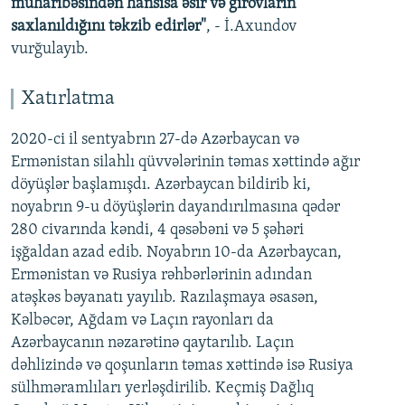
müharibəsindən hansısa əsir və girovların
saxlanıldığını təkzib edirlər"
, - İ.Axundov
vurğulayıb.
Xatırlatma
2020-ci il sentyabrın 27-də Azərbaycan və
Ermənistan silahlı qüvvələrinin təmas xəttində ağır
döyüşlər başlamışdı. Azərbaycan bildirib ki,
noyabrın 9-u döyüşlərin dayandırılmasına qədər
280 civarında kəndi, 4 qəsəbəni və 5 şəhəri
işğaldan azad edib. Noyabrın 10-da Azərbaycan,
Ermənistan və Rusiya rəhbərlərinin adından
atəşkəs bəyanatı yayılıb. Razılaşmaya əsasən,
Kəlbəcər, Ağdam və Laçın rayonları da
Azərbaycanın nəzarətinə qaytarılıb. Laçın
dəhlizində və qoşunların təmas xəttində isə Rusiya
sülhməramlıları yerləşdirilib. Keçmiş Dağlıq