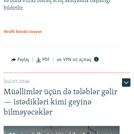
və buna etiraz olaraq aclıq aksiyasına başladığı
1080p
bildirilir.
Ətraflı burada oxuyun
Paylaş
PDF
VPN-siz açmaq
İyul 07, 2026
Müəllimlər üçün də tələblər gəlir
— istədikləri kimi geyinə
bilməyəcəklər