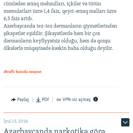
cümlədən ərzaq məhsulları, içkilər və tütün
məmulatları üzrə 1,4 faiz, qeyri-ərzaq malları üzrə
6,5 faiz artıb.
Azərbaycanda tez-tez dərmanların qiymətlərindən
şikayətlər eşidilir. Şikayətlərdə həm bir çox
dərmanların keyfiyyətsiz olduğu, həm də qonşu
ölkələrlə müqayisədə kəskin baha olduğu deyilir.
Ətraflı burada oxuyun
Paylaş
PDF
VPN-siz açmaq
İyul 13, 2026
Azərbaycanda narkotikə görə