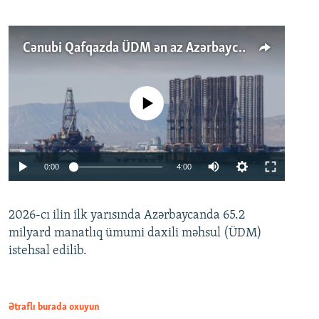
Cənubi Qafqazda ÜDM ən az Azərbaycanda artır: Qonşuları niyə Bakını qabaqlaya bilir?
No media source currently available
Auto
0:00
4:00
240p
2026-cı ilin ilk yarısında Azərbaycanda 65.2
360p
milyard manatlıq ümumi daxili məhsul (ÜDM)
480p
Auto
240p
360p
480p
istehsal edilib.
720p
720p
1080p
1080p
Ətraflı burada oxuyun