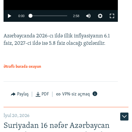
Auto
0:00
2:58
240p
Azərbaycanda 2026-cı ildə illik inflyasiyanın 6.1
360p
faiz, 2027-ci ildə isə 5.8 faiz olacağı gözlənilir.
480p
720p
1080p
Ətraflı burada oxuyun
Paylaş
PDF
VPN-siz açmaq
İyul 20, 2026
Auto
240p
360p
480p
Suriyadan 16 nəfər Azərbaycan
720p
1080p