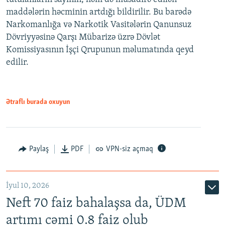
maddələrin həcminin artdığı bildirilir. Bu barədə
Narkomanlığa və Narkotik Vasitələrin Qanunsuz
Dövriyyəsinə Qarşı Mübarizə üzrə Dövlət
Komissiyasının İşçi Qrupunun məlumatında qeyd
edilir.
Ətraflı burada oxuyun
Paylaş
PDF
VPN-siz açmaq
İyul 10, 2026
Neft 70 faiz bahalaşsa da, ÜDM
artımı cəmi 0.8 faiz olub