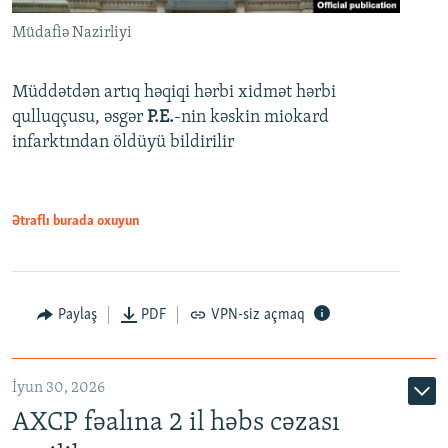
Müdafiə Nazirliyi
Müddətdən artıq həqiqi hərbi xidmət hərbi
qulluqçusu, əsgər
P.E.
-nin kəskin miokard
infarktından öldüyü bildirilir
Ətraflı burada oxuyun
Paylaş
PDF
VPN-siz açmaq
İyun 30, 2026
AXCP fəalına 2 il həbs cəzası