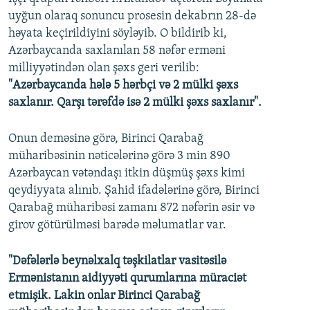
uyğun olaraq sonuncu prosesin dekabrın 28-də
həyata keçirildiyini söyləyib. O bildirib ki,
Azərbaycanda saxlanılan 58 nəfər erməni
milliyyətindən olan şəxs geri verilib:
"Azərbaycanda hələ 5 hərbçi və 2 mülki şəxs
saxlanır. Qarşı tərəfdə isə 2 mülki şəxs saxlanır".
Onun deməsinə görə, Birinci Qarabağ
müharibəsinin nəticələrinə görə 3 min 890
Azərbaycan vətəndaşı itkin düşmüş şəxs kimi
qeydiyyata alınıb. Şahid ifadələrinə görə, Birinci
Qarabağ müharibəsi zamanı 872 nəfərin əsir və
girov götürülməsi barədə məlumatlar var.
"Dəfələrlə beynəlxalq təşkilatlar vasitəsilə
Ermənistanın aidiyyəti qurumlarına müraciət
etmişik. Lakin onlar Birinci Qarabağ