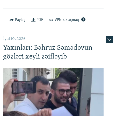
Paylaş
PDF
VPN-siz açmaq
İyul 10, 2026
Yaxınları: Bəhruz Səmədovun
gözləri xeyli zəifləyib