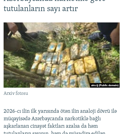
tutulanların sayı artır
Arxiv fotosu
2026-cı ilin ilk yarısında ötən ilin analoji dövrü ilə
müqayisədə Azərbaycanda narkotiklə bağlı
aşkarlanan cinayət faktları azalsa da həm
tutulanların sayının, həm də müsadirə edilən