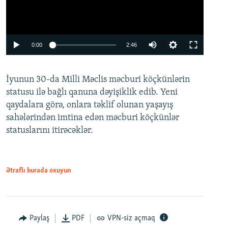
Auto
0:00
2:46
240p
İyunun 30-da Milli Məclis məcburi köçkünlərin
360p
statusu ilə bağlı qanuna dəyişiklik edib. Yeni
480p
qaydalara görə, onlara təklif olunan yaşayış
720p
sahələrindən imtina edən məcburi köçkünlər
statuslarını itirəcəklər.
1080p
Ətraflı burada oxuyun
Auto
240p
360p
480p
Paylaş
PDF
VPN-siz açmaq