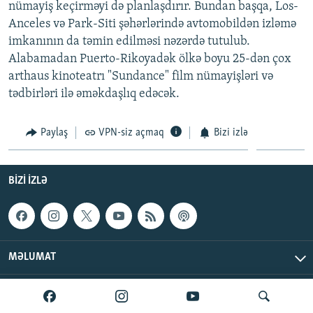
nümayiş keçirməyi də planlaşdırır. Bundan başqa, Los-
Anceles və Park-Siti şəhərlərində avtomobildən izləmə
imkanının da təmin edilməsi nəzərdə tutulub.
Alabamadan Puerto-Rikoyadək ölkə boyu 25-dən çox
arthaus kinoteatrı "Sundance" film nümayişləri və
tədbirləri ilə əməkdaşlıq edəcək.
Paylaş
VPN-siz açmaq
Bizi izlə
BIZI IZLƏ
MƏLUMAT
AzadlıqRadiosu © 2026 Inc. | Bütün hüquqlar qorunur