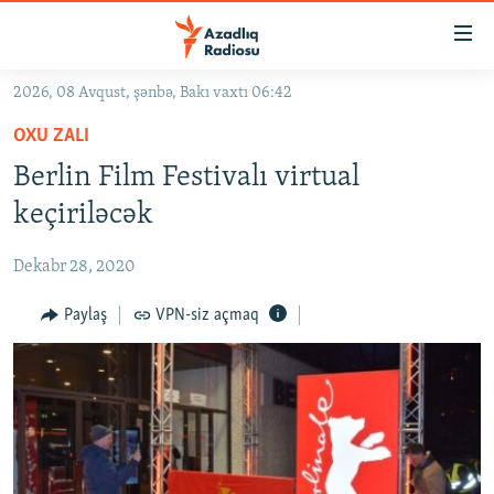
Keçid
linkləri
Əsas
2026, 08 Avqust, şənbə, Bakı vaxtı 06:42
məzmuna
GÜNDƏM
OXU ZALI
qayıt
#İZAHLA
Əsas
Berlin Film Festivalı virtual
KORRUPSIOMETR
naviqasiyaya
keçiriləcək
qayıt
#ƏSLINDƏ
Axtarışa
Dekabr 28, 2020
FƏRQƏ BAX
keç
QANUNI DOĞRU
Paylaş
VPN-siz açmaq
ARAŞDIRMA
MULTIMEDIA
RADIO ARXIV
VIDEO
HAQQIMIZDA
FOTOQALEREYA
OXU ZALI