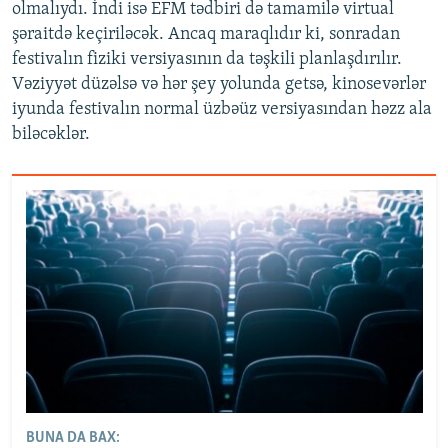
olmalıydı. İndi isə EFM tədbiri də tamamilə virtual
şəraitdə keçiriləcək. Ancaq maraqlıdır ki, sonradan
festivalın fiziki versiyasının da təşkili planlaşdırılır.
Vəziyyət düzəlsə və hər şey yolunda getsə, kinosevərlər
iyunda festivalın normal üzbəüz versiyasından həzz ala
biləcəklər.
BUNA DA BAX: