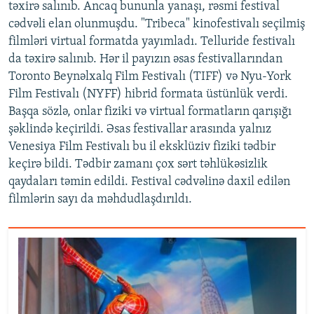
təxirə salınıb. Ancaq bununla yanaşı, rəsmi festival
cədvəli elan olunmuşdu. "Tribeca" kinofestivalı seçilmiş
filmləri virtual formatda yayımladı. Telluride festivalı
da təxirə salınıb. Hər il payızın əsas festivallarından
Toronto Beynəlxalq Film Festivalı (TIFF) və Nyu-York
Film Festivalı (NYFF) hibrid formata üstünlük verdi.
Başqa sözlə, onlar fiziki və virtual formatların qarışığı
şəklində keçirildi. Əsas festivallar arasında yalnız
Venesiya Film Festivalı bu il eksklüziv fiziki tədbir
keçirə bildi. Tədbir zamanı çox sərt təhlükəsizlik
qaydaları təmin edildi. Festival cədvəlinə daxil edilən
filmlərin sayı da məhdudlaşdırıldı.