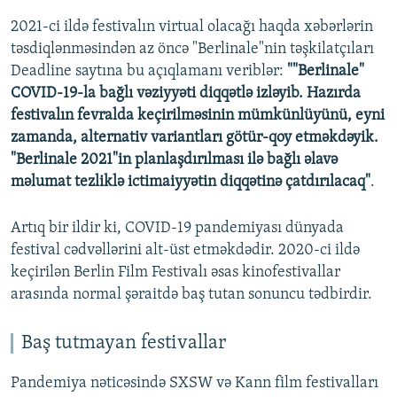
2021-ci ildə festivalın virtual olacağı haqda xəbərlərin
təsdiqlənməsindən az öncə "Berlinale"nin təşkilatçıları
Deadline saytına bu açıqlamanı veriblər:
""Berlinale"
COVID-19-la bağlı vəziyyəti diqqətlə izləyib. Hazırda
festivalın fevralda keçirilməsinin mümkünlüyünü, eyni
zamanda, alternativ variantları götür-qoy etməkdəyik.
"Berlinale 2021"in planlaşdırılması ilə bağlı əlavə
məlumat tezliklə ictimaiyyətin diqqətinə çatdırılacaq"
.
Artıq bir ildir ki, COVID-19 pandemiyası dünyada
festival cədvəllərini alt-üst etməkdədir. 2020-ci ildə
keçirilən Berlin Film Festivalı əsas kinofestivallar
arasında normal şəraitdə baş tutan sonuncu tədbirdir.
Baş tutmayan festivallar
Pandemiya nəticəsində SXSW və Kann film festivalları