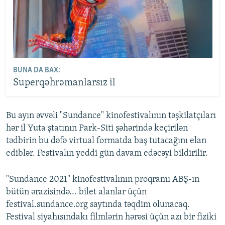
BUNA DA BAX:
Superqəhrəmanlarsız il
Bu ayın əvvəli "Sundance" kinofestivalının təşkilatçıları
hər il Yuta ştatının Park-Siti şəhərində keçirilən
tədbirin bu dəfə virtual formatda baş tutacağını elan
ediblər. Festivalın yeddi gün davam edəcəyi bildirilir.
"Sundance 2021" kinofestivalının proqramı ABŞ-ın
bütün ərazisində... bilet alanlar üçün
festival.sundance.org saytında təqdim olunacaq.
Festival siyahısındakı filmlərin hərəsi üçün azı bir fiziki