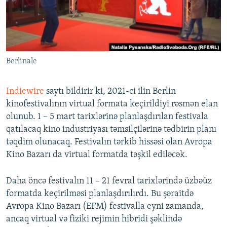
İNFOQRAFIKA
AZƏRBAYCAN ƏDƏBIYYATI KITABXANASI
MISSIYAMIZ
BIZI IZLƏ
KARIKATURA
İSLAM VƏ DEMOKRATIYA
PEŞƏ ETIKASI VƏ JURNALISTIKA STANDARTLARIMIZ
İZ - MƏDƏNIYYƏT PROQRAMI
MATERIALLARIMIZDAN ISTIFADƏ
Berlinale
AZADLIQRADIOSU MOBIL TELEFONUNUZDA
RFE/RL-in bütün saytları
BIZIMLƏ ƏLAQƏ
Indiewire
saytı bildirir ki, 2021-ci ilin Berlin
XƏBƏR BÜLLETENLƏRIMIZ
kinofestivalının virtual formata keçirildiyi rəsmən elan
olunub. 1 – 5 mart tarixlərinə planlaşdırılan festivala
qatılacaq kino industriyası təmsilçilərinə tədbirin planı
təqdim olunacaq. Festivalın tərkib hissəsi olan Avropa
Kino Bazarı da virtual formatda təşkil ediləcək.
Daha öncə festivalın 11 – 21 fevral tarixlərində üzbəüz
formatda keçirilməsi planlaşdırılırdı. Bu şəraitdə
Avropa Kino Bazarı (EFM) festivalla eyni zamanda,
ancaq virtual və fiziki rejimin hibridi şəklində