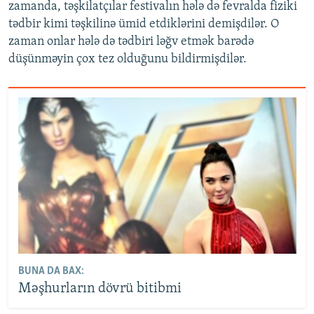
zamanda, təşkilatçılar festivalın hələ də fevralda fiziki
tədbir kimi təşkilinə ümid etdiklərini demişdilər. O
zaman onlar hələ də tədbiri ləğv etmək barədə
düşünməyin çox tez olduğunu bildirmişdilər.
BUNA DA BAX:
Məşhurların dövrü bitibmi