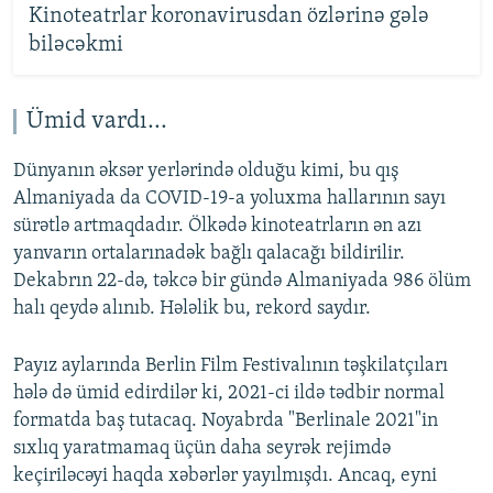
Kinoteatrlar koronavirusdan özlərinə gələ
biləcəkmi
Ümid vardı...
Dünyanın əksər yerlərində olduğu kimi, bu qış
Almaniyada da COVID-19-a yoluxma hallarının sayı
sürətlə artmaqdadır. Ölkədə kinoteatrların ən azı
yanvarın ortalarınadək bağlı qalacağı bildirilir.
Dekabrın 22-də, təkcə bir gündə Almaniyada 986 ölüm
halı qeydə alınıb. Hələlik bu, rekord saydır.
Payız aylarında Berlin Film Festivalının təşkilatçıları
hələ də ümid edirdilər ki, 2021-ci ildə tədbir normal
formatda baş tutacaq. Noyabrda "Berlinale 2021"in
sıxlıq yaratmamaq üçün daha seyrək rejimdə
keçiriləcəyi haqda xəbərlər yayılmışdı. Ancaq, eyni