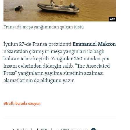
Fransada meşə yanğınından qalxan tüstü
İyulun 27-də Fransa prezidenti
Emmanuel Makron
nəzarətdən çıxmış iri meşə yanğınları ilə bağlı
böhran iclası keçirib. Yanğınlar 250 mindən çox
insanı evlərindən didərgin salıb. "The Associated
Press" yanğınların yayılma sürətinin azalması
əlamətlərinin də olduğunu yazır.
Ətraflı burada oxuyun