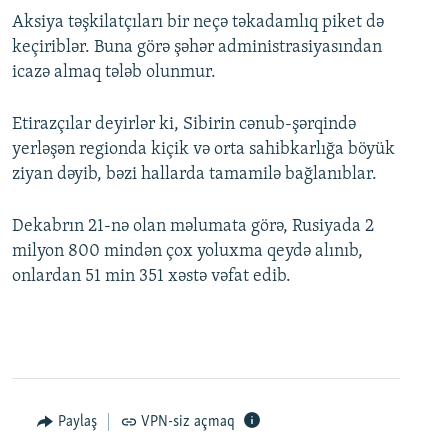
Aksiya təşkilatçıları bir neçə təkadamlıq piket də
keçiriblər. Buna görə şəhər administrasiyasından
icazə almaq tələb olunmur.
Etirazçılar deyirlər ki, Sibirin cənub-şərqində
yerləşən regionda kiçik və orta sahibkarlığa böyük
ziyan dəyib, bəzi hallarda tamamilə bağlanıblar.
Dekabrın 21-nə olan məlumata görə, Rusiyada 2
milyon 800 mindən çox yoluxma qeydə alınıb,
onlardan 51 min 351 xəstə vəfat edib.
Paylaş
VPN-siz açmaq