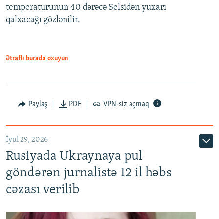
temperaturunun 40 dərəcə Selsidən yuxarı
qalxacağı gözlənilir.
Ətraflı burada oxuyun
Paylaş
PDF
VPN-siz açmaq
İyul 29, 2026
Rusiyada Ukraynaya pul
göndərən jurnalistə 12 il həbs
cəzası verilib