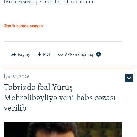
İrana casusluq etməkdə ittiham olunur.
Ətraflı burada oxuyun
Paylaş
PDF
VPN-siz açmaq
İyul 31, 2026
Təbrizdə fəal Yürüş
Mehrəlibəyliyə yeni həbs cəzası
verilib