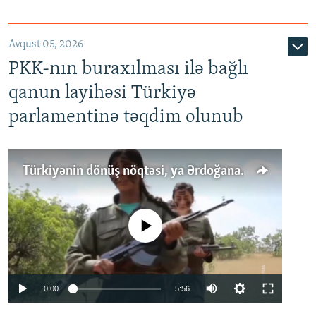
Avqust 05, 2026
PKK-nın buraxılması ilə bağlı
qanun layihəsi Türkiyə
parlamentinə təqdim olunub
Türkiyənin dönüş nöqtəsi, ya Ərdoğana üçüncü şans: PKK ilə qəfil barışıq nə deməkdir?
No media source currently available
Auto
0:00
5:56
240p