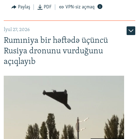
Paylaş
PDF
VPN-siz açmaq
İyul 27, 2026
Rumıniya bir həftədə üçüncü
Rusiya dronunu vurduğunu
açıqlayıb