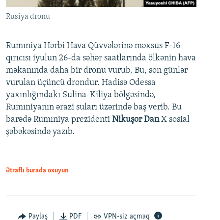
Rusiya dronu
Rumıniya Hərbi Hava Qüvvələrinə məxsus F-16
qırıcısı iyulun 26-da səhər saatlarında ölkənin hava
məkanında daha bir dronu vurub. Bu, son günlər
vurulan üçüncü drondur. Hadisə Odessa
yaxınlığındakı Sulina-Kiliya bölgəsində,
Rumıniyanın ərazi suları üzərində baş verib. Bu
barədə Rumıniya prezidenti
Nikuşor Dan
X sosial
şəbəkəsində yazıb.
Ətraflı burada oxuyun
Paylaş
PDF
VPN-siz açmaq