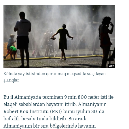
Kölndə yay istisindən qorunmaq məqsədilə su çiləyən
şlanqlar
Bu il Almaniyada təxminən 9 min 800 nəfər isti ilə
əlaqəli səbəblərdən həyatını itirib. Almaniyanın
Robert Kox İnstitutu (RKI) bunu iyulun 30-da
həftəlik hesabatında bildirib. Bu arada
Almaniyanın bir sıra bölgələrində havanın