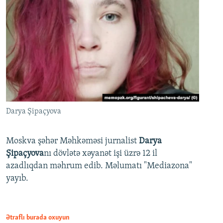
Darya Şipaçyova
Moskva şəhər Məhkəməsi jurnalist
Darya
Şipaçyova
nı dövlətə xəyanət işi üzrə 12 il
azadlıqdan məhrum edib. Məlumatı "Mediazona"
yayıb.
Ətraflı burada oxuyun