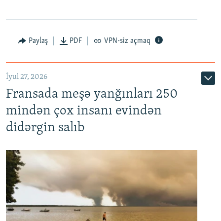
Paylaş
PDF
VPN-siz açmaq
İyul 27, 2026
Fransada meşə yanğınları 250
mindən çox insanı evindən
didərgin salıb