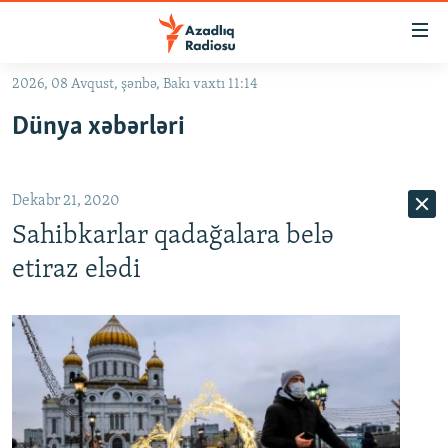
Keçid
linkləri
Əsas
2026, 08 Avqust, şənbə, Bakı vaxtı 11:14
məzmuna
GÜNDƏM
Dünya xəbərləri
qayıt
#İZAHLA
Əsas
KORRUPSIOMETR
naviqasiyaya
Dekabr 21, 2020
qayıt
#ƏSLINDƏ
Axtarışa
Sahibkarlar qadağalara belə
FƏRQƏ BAX
keç
etiraz elədi
QANUNI DOĞRU
ARAŞDIRMA
MULTIMEDIA
RADIO ARXIV
VIDEO
HAQQIMIZDA
FOTOQALEREYA
OXU ZALI