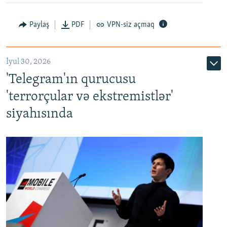
Paylaş
PDF
VPN-siz açmaq
İyul 30, 2026
'Telegram'ın qurucusu
'terrorçular və ekstremistlər'
siyahısında