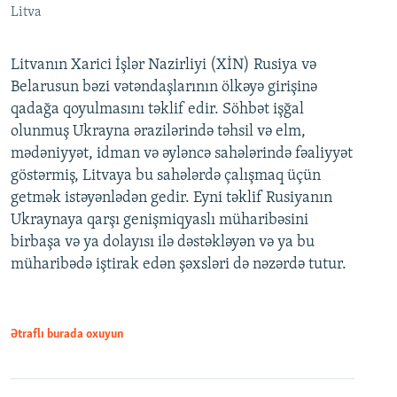
Litva
Litvanın Xarici İşlər Nazirliyi (XİN) Rusiya və
Belarusun bəzi vətəndaşlarının ölkəyə girişinə
qadağa qoyulmasını təklif edir. Söhbət işğal
olunmuş Ukrayna ərazilərində təhsil və elm,
mədəniyyət, idman və əyləncə sahələrində fəaliyyət
göstərmiş, Litvaya bu sahələrdə çalışmaq üçün
getmək istəyənlədən gedir. Eyni təklif Rusiyanın
Ukraynaya qarşı genişmiqyaslı müharibəsini
birbaşa və ya dolayısı ilə dəstəkləyən və ya bu
müharibədə iştirak edən şəxsləri də nəzərdə tutur.
Ətraflı burada oxuyun