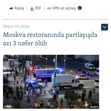
Paylaş
PDF
VPN-siz açmaq
Avqust 03, 2026
Moskva restoranında partlayışda
azı 3 nəfər ölüb