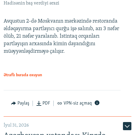
Hadisənin baş verdiyi ərazi
Avqustun 2-də Moskvanın mərkəzində restoranda
əldəqayırma partlayıcı qurğu işə salınıb, azı 3 nəfər
ölüb, 21 nəfər yaralanıb. İstintaq orqanları
partlayışın arxasında kimin dayandığını
müəyyənləşdirməyə çalışır.
Ətraflı burada oxuyun
Paylaş
PDF
VPN-siz açmaq
İyul 31, 2026