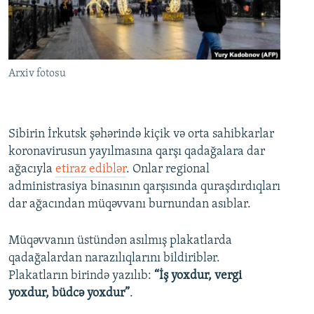
İNFOQRAFIKA
AZƏRBAYCAN ƏDƏBIYYATI KITABXANASI
MISSIYAMIZ
BIZI IZLƏ
KARIKATURA
İSLAM VƏ DEMOKRATIYA
PEŞƏ ETIKASI VƏ JURNALISTIKA STANDARTLARIMIZ
İZ - MƏDƏNIYYƏT PROQRAMI
MATERIALLARIMIZDAN ISTIFADƏ
Arxiv fotosu
AZADLIQRADIOSU MOBIL TELEFONUNUZDA
RFE/RL-in bütün saytları
BIZIMLƏ ƏLAQƏ
Sibirin İrkutsk şəhərində kiçik və orta sahibkarlar
XƏBƏR BÜLLETENLƏRIMIZ
koronavirusun yayılmasına qarşı qadağalara dar
ağacıyla
etiraz ediblər
. Onlar regional
administrasiya binasının qarşısında quraşdırdıqları
dar ağacından müqəvvanı burnundan asıblar.
Müqəvvanın üstündən asılmış plakatlarda
qadağalardan narazılıqlarını bildiriblər.
Plakatların birində yazılıb:
“İş yoxdur, vergi
yoxdur, büdcə yoxdur”
.