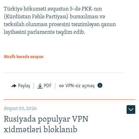
Türkiyə hökuməti avqustun 5-də PKK-nın
360p
(Kürdüstan Fəhlə Partiyası) buraxılması və
480p
Auto
240p
360p
480p
tərksilah olunması prosesini tənzimləyən qanun
720p
layihəsini parlamentə təqdim edib.
720p
1080p
1080p
Ətraflı burada oxuyun
Paylaş
PDF
VPN-siz açmaq
Avqust 05, 2026
Rusiyada populyar VPN
xidmətləri bloklanıb