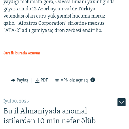
yaydığı məlumata görə, Odessa limanı yaxınlığında
göyərtəsində 12 Azərbaycan və bir Türkiyə
vətəndaşı olan quru yük gəmisi hücuma məruz
qalıb. "Albatros Corporation" şirkətinə məxsus
"ATA-2" adlı gəmiyə üç dron zərbəsi endirilib.
Ətraflı burada oxuyun
Paylaş
PDF
VPN-siz açmaq
İyul 30, 2026
Bu il Almaniyada anomal
istilərdən 10 min nəfər ölüb