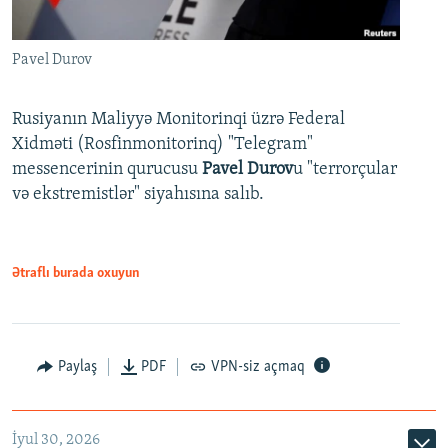
Pavel Durov
Rusiyanın Maliyyə Monitorinqi üzrə Federal
Xidməti (Rosfinmonitorinq) "Telegram"
messencerinin qurucusu
Pavel Durov
u "terrorçular
və ekstremistlər" siyahısına salıb.
Ətraflı burada oxuyun
Paylaş
PDF
VPN-siz açmaq
İyul 30, 2026