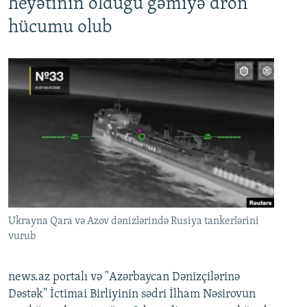
heyətinin olduğu gəmiyə dron
hücumu olub
Ukrayna Qara və Azov dənizlərində Rusiya tankerlərini
vurub
news.az portalı və "Azərbaycan Dənizçilərinə
Dəstək" İctimai Birliyinin sədri İlham Nəsirovun