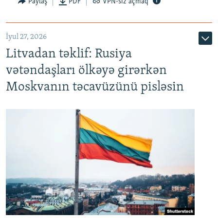
Paylaş
PDF
VPN-siz açmaq
İyul 27, 2026
Litvadan təklif: Rusiya
vətəndaşları ölkəyə girərkən
Moskvanın təcavüzünü pisləsin