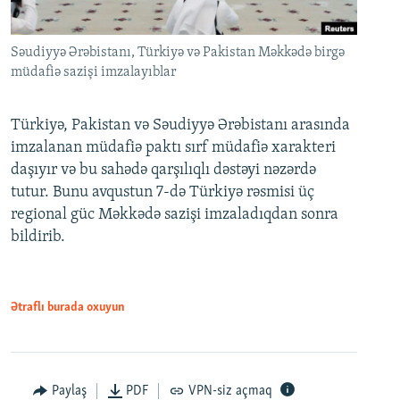
Səudiyyə Ərəbistanı, Türkiyə və Pakistan Məkkədə birgə
müdafiə sazişi imzalayıblar
Türkiyə, Pakistan və Səudiyyə Ərəbistanı arasında
imzalanan müdafiə paktı sırf müdafiə xarakteri
daşıyır və bu sahədə qarşılıqlı dəstəyi nəzərdə
tutur. Bunu avqustun 7-də Türkiyə rəsmisi üç
regional güc Məkkədə sazişi imzaladıqdan sonra
bildirib.
Ətraflı burada oxuyun
Paylaş
PDF
VPN-siz açmaq