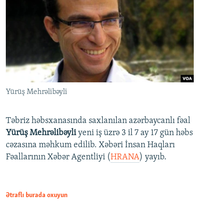
Yürüş Mehrəlibəyli
Təbriz həbsxanasında saxlanılan azərbaycanlı fəal
Yürüş Mehrəlibəyli
yeni iş üzrə 3 il 7 ay 17 gün həbs
cəzasına məhkum edilib. Xəbəri İnsan Haqları
Fəallarının Xəbər Agentliyi (
HRANA
) yayıb.
Ətraflı burada oxuyun