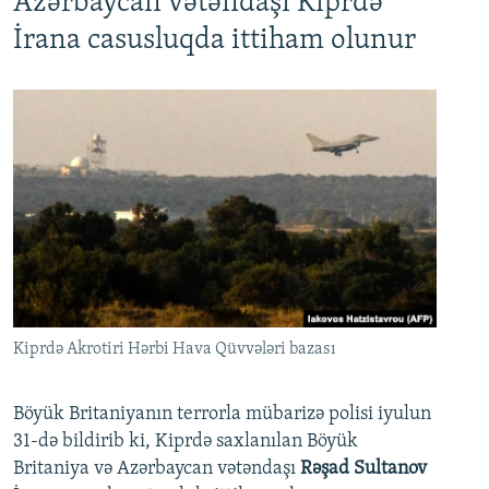
Azərbaycan vətəndaşı Kiprdə
İrana casusluqda ittiham olunur
Kiprdə Akrotiri Hərbi Hava Qüvvələri bazası
Böyük Britaniyanın terrorla mübarizə polisi iyulun
31-də bildirib ki, Kiprdə saxlanılan Böyük
Britaniya və Azərbaycan vətəndaşı
Rəşad Sultanov