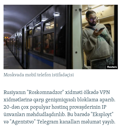
Moskvada mobil telefon istifadəçisi
Rusiyanın "Roskomnadzor" xidməti ölkədə VPN
xidmətlərinə qarşı genişmiqyaslı bloklama aparıb.
20-dən çox populyar hostinq provayderinin IP
ünvanları məhdudlaşdırılıb. Bu barədə "Eksployt"
və "Agentstvo" Telegram kanalları məlumat yayıb.