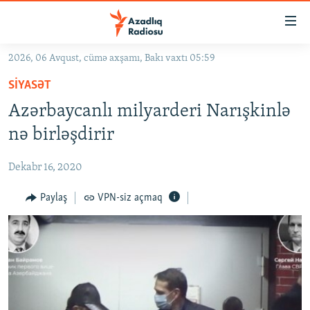
Keçid
linkləri
Əsas
2026, 06 Avqust, cümə axşamı, Bakı vaxtı 05:59
məzmuna
GÜNDƏM
SIYASƏT
qayıt
#İZAHLA
Əsas
Azərbaycanlı milyarderi Narışkinlə
KORRUPSIOMETR
naviqasiyaya
nə birləşdirir
qayıt
#ƏSLINDƏ
Axtarışa
Dekabr 16, 2020
FƏRQƏ BAX
keç
QANUNI DOĞRU
Paylaş
VPN-siz açmaq
ARAŞDIRMA
MULTIMEDIA
RADIO ARXIV
VIDEO
HAQQIMIZDA
FOTOQALEREYA
OXU ZALI