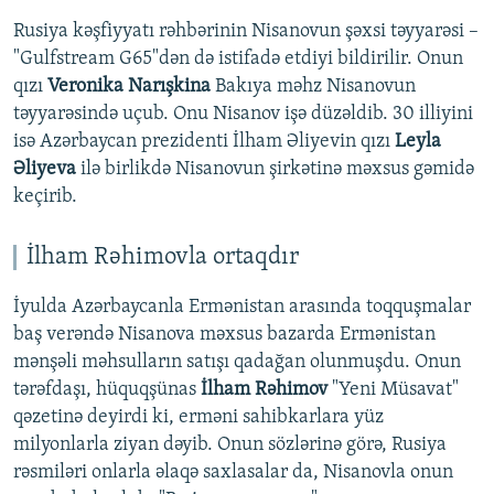
Rusiya kəşfiyyatı rəhbərinin Nisanovun şəxsi təyyarəsi –
"Gulfstream G65"dən də istifadə etdiyi bildirilir. Onun
qızı
Veronika Narışkina
Bakıya məhz Nisanovun
təyyarəsində uçub. Onu Nisanov işə düzəldib. 30 illiyini
isə Azərbaycan prezidenti İlham Əliyevin qızı
Leyla
Əliyeva
ilə birlikdə Nisanovun şirkətinə məxsus gəmidə
keçirib.
İlham Rəhimovla ortaqdır
İyulda Azərbaycanla Ermənistan arasında toqquşmalar
baş verəndə Nisanova məxsus bazarda Ermənistan
mənşəli məhsulların satışı qadağan olunmuşdu. Onun
tərəfdaşı, hüquqşünas
İlham Rəhimov
"Yeni Müsavat"
qəzetinə deyirdi ki, erməni sahibkarlara yüz
milyonlarla ziyan dəyib. Onun sözlərinə görə, Rusiya
rəsmiləri onlarla əlaqə saxlasalar da, Nisanovla onun