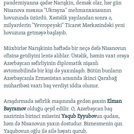
pandemiyasına qədər Narışkin, demək olar, hər gün
Nisanova məxsus "Ukrayna" mehmanxanasının
hovuzunda üzürdü. Xəstəlik yayılandan sonra o,
milyarderin "Yevropeyski" Ticarət Mərkəzindəki yeni
hovuzuna getməyə başlayıb.
Müxbirlər Narışkinin həftədə bir neçə dəfə Nisanovun
ofisinə getdiyini lentə alıblar. Üstəlik, həmin vaxt oraya
Azərbaycan səfirliyinin diplomatik nişanlı
avtomobilində bir kişi də yaxınlaşıb. Bütün bunların
Azərbaycanla Ermənistan arasında ikinci Qarabağ
müharibəsi vaxtı baş verdiyi iddia olunur.
Araşdırmada səfirlik maşınında gedən şəxsin
Elman
Bayramov
olduğu qeyd edilir. O, Azərbaycan baş
nazirinin birinci müavini
Yaqub Eyyubov
un qudası,
həm də Nisanovun yaxın dostudur. Biznesmenin qızı
Yaqubovun oğlu ilə ailə həyatı qurub.