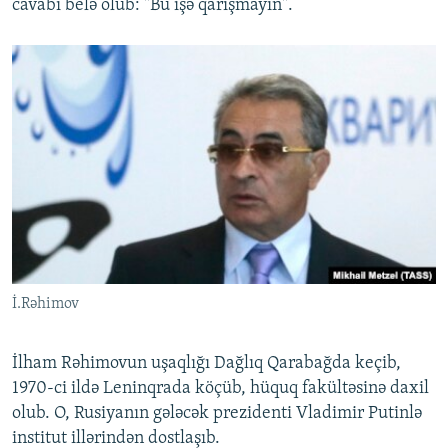
cavabı belə olub: "Bu işə qarışmayın".
İ.Rəhimov
İlham Rəhimovun uşaqlığı Dağlıq Qarabağda keçib,
1970-ci ildə Leninqrada köçüb, hüquq fakültəsinə daxil
olub. O, Rusiyanın gələcək prezidenti Vladimir Putinlə
institut illərindən dostlaşıb.