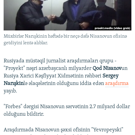
İNFOQRAFIKA
AZƏRBAYCAN ƏDƏBIYYATI KITABXANASI
MISSIYAMIZ
BIZI IZLƏ
KARIKATURA
İSLAM VƏ DEMOKRATIYA
PEŞƏ ETIKASI VƏ JURNALISTIKA STANDARTLARIMIZ
İZ - MƏDƏNIYYƏT PROQRAMI
MATERIALLARIMIZDAN ISTIFADƏ
Müxbirlər Narışkinin həftədə bir neçə dəfə Nisanovun ofisinə
AZADLIQRADIOSU MOBIL TELEFONUNUZDA
RFE/RL-in bütün saytları
getdiyini lentə alıblar.
BIZIMLƏ ƏLAQƏ
XƏBƏR BÜLLETENLƏRIMIZ
Rusiyada müstəqil jurnalist araşdırmaları qrupu -
"Proyekt" nəşri azərbaycanlı milyarder
Qod Nisanov
un
Rusiya Xarici Kəşfiyyat Xidmətinin rəhbəri
Sergey
Narışkin
lə əlaqələrinin olduğunu iddia edən
araşdırma
yayıb.
"Forbes" dərgisi Nisanovun sərvətinin 2.7 milyard dollar
olduğunu bildirir.
Araşdırmada Nisanovun şəxsi ofisinin "Yevropeyski"