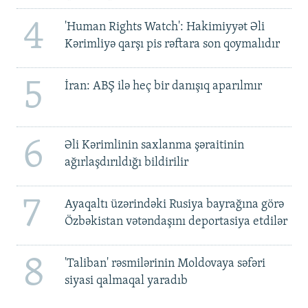
4
'Human Rights Watch': Hakimiyyət Əli
Kərimliyə qarşı pis rəftara son qoymalıdır
5
İran: ABŞ ilə heç bir danışıq aparılmır
6
Əli Kərimlinin saxlanma şəraitinin
ağırlaşdırıldığı bildirilir
7
Ayaqaltı üzərindəki Rusiya bayrağına görə
Özbəkistan vətəndaşını deportasiya etdilər
8
'Taliban' rəsmilərinin Moldovaya səfəri
siyasi qalmaqal yaradıb