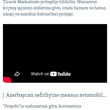
Ticarət Mərkəzində yerləşdiyi bildirilir. Nisanovun
keçmiş işçisinin sözlərimə görə, orada hamam və hovuz,
masaj və manikür kabinetləri yerləşir.
Azərbaycan səfirliyinə məxsus avtomobil...
"Proyekt"in məlumatına görə, koronavirus