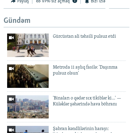
Paylaş
VPN-siz açmaq
Bizi izlə
Gündəm
Gürcüstan ali təhsili pulsuz etdi
Metroda 11 aylıq fasilə: 'Daşınma
pulsuz olsun'
'Binaları o qədər sıx tikiblər ki...' —
Küləklər şəhərində hava böhranı
Şabran kəndlilərinin harayı: