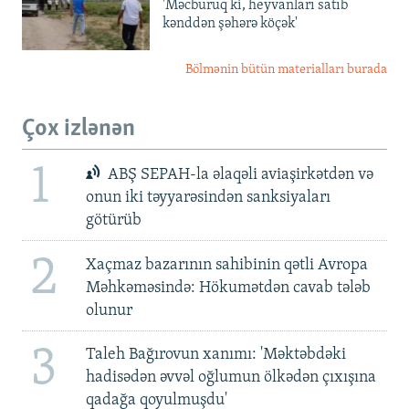
'Məcburuq ki, heyvanları satıb
kənddən şəhərə köçək'
Bölmənin bütün materialları burada
Çox izlənən
1
ABŞ SEPAH-la əlaqəli aviaşirkətdən və
onun iki təyyarəsindən sanksiyaları
götürüb
2
Xaçmaz bazarının sahibinin qətli Avropa
Məhkəməsində: Hökumətdən cavab tələb
olunur
3
Taleh Bağırovun xanımı: 'Məktəbdəki
hadisədən əvvəl oğlumun ölkədən çıxışına
qadağa qoyulmuşdu'