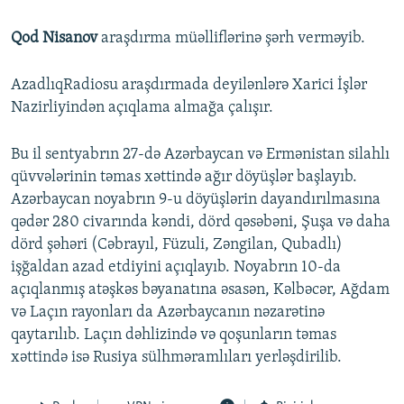
Qod Nisanov
araşdırma müəlliflərinə şərh verməyib.
AzadlıqRadiosu araşdırmada deyilənlərə Xarici İşlər
Nazirliyindən açıqlama almağa çalışır.
Bu il sentyabrın 27-də Azərbaycan və Ermənistan silahlı
qüvvələrinin təmas xəttində ağır döyüşlər başlayıb.
Azərbaycan noyabrın 9-u döyüşlərin dayandırılmasına
qədər 280 civarında kəndi, dörd qəsəbəni, Şuşa və daha
dörd şəhəri (Cəbrayıl, Füzuli, Zəngilan, Qubadlı)
işğaldan azad etdiyini açıqlayıb. Noyabrın 10-da
açıqlanmış atəşkəs bəyanatına əsasən, Kəlbəcər, Ağdam
və Laçın rayonları da Azərbaycanın nəzarətinə
qaytarılıb. Laçın dəhlizində və qoşunların təmas
xəttində isə Rusiya sülhməramlıları yerləşdirilib.