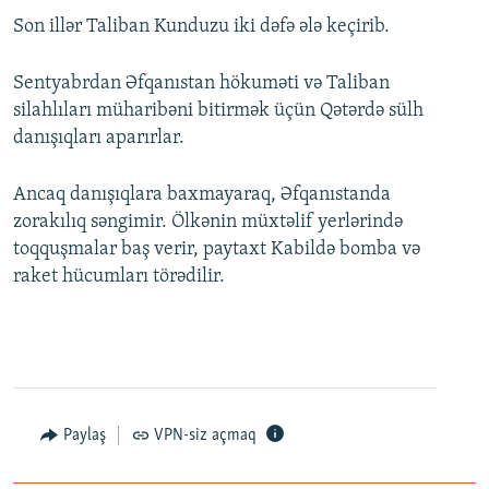
Son illər Taliban Kunduzu iki dəfə ələ keçirib.
Sentyabrdan Əfqanıstan hökuməti və Taliban
silahlıları müharibəni bitirmək üçün Qətərdə sülh
danışıqları aparırlar.
Ancaq danışıqlara baxmayaraq, Əfqanıstanda
zorakılıq səngimir. Ölkənin müxtəlif yerlərində
toqquşmalar baş verir, paytaxt Kabildə bomba və
raket hücumları törədilir.
Paylaş
VPN-siz açmaq