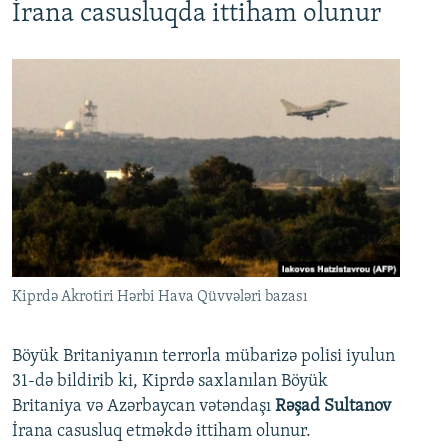
İrana casusluqda ittiham olunur
Kiprdə Akrotiri Hərbi Hava Qüvvələri bazası
Böyük Britaniyanın terrorla mübarizə polisi iyulun
31-də bildirib ki, Kiprdə saxlanılan Böyük
Britaniya və Azərbaycan vətəndaşı
Rəşad Sultanov
İrana casusluq etməkdə ittiham olunur.