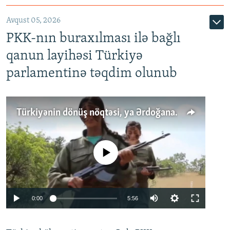
Avqust 05, 2026
PKK-nın buraxılması ilə bağlı
qanun layihəsi Türkiyə
parlamentinə təqdim olunub
Türkiyənin dönüş nöqtəsi, ya Ərdoğana üçüncü şans: PKK ilə qəfil barışıq nə deməkdir?
No media source currently available
Auto
0:00
5:56
240p