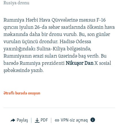
Rusiya dronu
Rumıniya Hərbi Hava Qüvvələrinə məxsus F-16
qırıcısı iyulun 26-da səhər saatlarında ölkənin hava
məkanında daha bir dronu vurub. Bu, son günlər
vurulan üçüncü drondur. Hadisə Odessa
yaxınlığındakı Sulina-Kiliya bölgəsində,
Rumıniyanın ərazi suları üzərində baş verib. Bu
barədə Rumıniya prezidenti
Nikuşor Dan
X sosial
şəbəkəsində yazıb.
Ətraflı burada oxuyun
Paylaş
PDF
VPN-siz açmaq