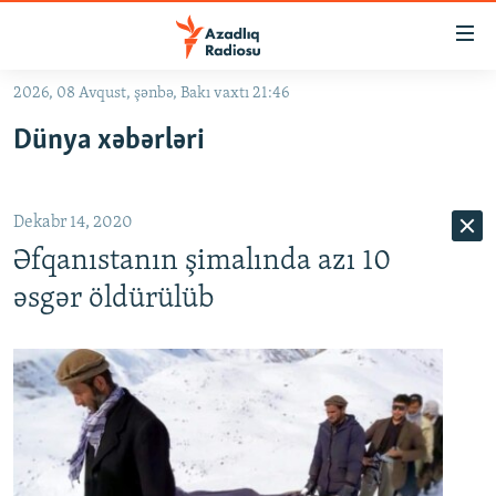
Keçid
linkləri
Əsas
2026, 08 Avqust, şənbə, Bakı vaxtı 21:46
məzmuna
GÜNDƏM
Dünya xəbərləri
qayıt
#İZAHLA
Əsas
KORRUPSIOMETR
naviqasiyaya
Dekabr 14, 2020
qayıt
#ƏSLINDƏ
Axtarışa
Əfqanıstanın şimalında azı 10
FƏRQƏ BAX
keç
əsgər öldürülüb
QANUNI DOĞRU
ARAŞDIRMA
MULTIMEDIA
RADIO ARXIV
VIDEO
HAQQIMIZDA
FOTOQALEREYA
OXU ZALI