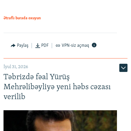
Ətraflı burada oxuyun
Paylaş
PDF
VPN-siz açmaq
İyul 31, 2026
Təbrizdə fəal Yürüş
Mehrəlibəyliyə yeni həbs cəzası
verilib