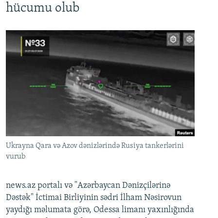
hücumu olub
Ukrayna Qara və Azov dənizlərində Rusiya tankerlərini
vurub
news.az portalı və "Azərbaycan Dənizçilərinə
Dəstək" İctimai Birliyinin sədri İlham Nəsirovun
yaydığı məlumata görə, Odessa limanı yaxınlığında