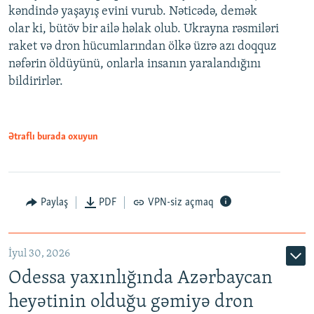
kəndində yaşayış evini vurub. Nəticədə, demək
olar ki, bütöv bir ailə həlak olub. Ukrayna rəsmiləri
raket və dron hücumlarından ölkə üzrə azı doqquz
nəfərin öldüyünü, onlarla insanın yaralandığını
bildirirlər.
Ətraflı burada oxuyun
Paylaş
PDF
VPN-siz açmaq
İyul 30, 2026
Odessa yaxınlığında Azərbaycan
heyətinin olduğu gəmiyə dron