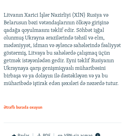
Litvanın Xarici İşlər Nazirliyi (XİN) Rusiya və
Belarusun bəzi vətəndaşlarının ölkəyə girişinə
qadağa qoyulmasını təklif edir. Söhbət işğal
olunmuş Ukrayna ərazilərində təhsil və elm,
mədəniyyət, idman və əyləncə sahələrində fəaliyyət
göstərmiş, Litvaya bu sahələrdə çalışmaq üçün
getmək istəyənlədən gedir. Eyni təklif Rusiyanın
Ukraynaya qarşı genişmiqyaslı müharibəsini
birbaşa və ya dolayısı ilə dəstəkləyən və ya bu
müharibədə iştirak edən şəxsləri də nəzərdə tutur.
Ətraflı burada oxuyun
Paylaş
PDF
VPN-siz açmaq