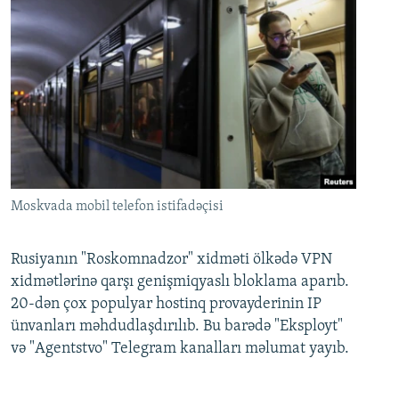
Moskvada mobil telefon istifadəçisi
Rusiyanın "Roskomnadzor" xidməti ölkədə VPN
xidmətlərinə qarşı genişmiqyaslı bloklama aparıb.
20-dən çox populyar hostinq provayderinin IP
ünvanları məhdudlaşdırılıb. Bu barədə "Eksployt"
və "Agentstvo" Telegram kanalları məlumat yayıb.