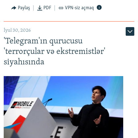
Paylaş
PDF
VPN-siz açmaq
İyul 30, 2026
'Telegram'ın qurucusu
'terrorçular və ekstremistlər'
siyahısında