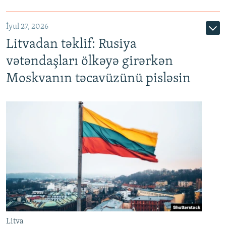
İyul 27, 2026
Litvadan təklif: Rusiya
vətəndaşları ölkəyə girərkən
Moskvanın təcavüzünü pisləsin
Litva