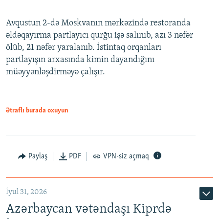
Avqustun 2-də Moskvanın mərkəzində restoranda
əldəqayırma partlayıcı qurğu işə salınıb, azı 3 nəfər
ölüb, 21 nəfər yaralanıb. İstintaq orqanları
partlayışın arxasında kimin dayandığını
müəyyənləşdirməyə çalışır.
Ətraflı burada oxuyun
Paylaş
PDF
VPN-siz açmaq
İyul 31, 2026
Azərbaycan vətəndaşı Kiprdə