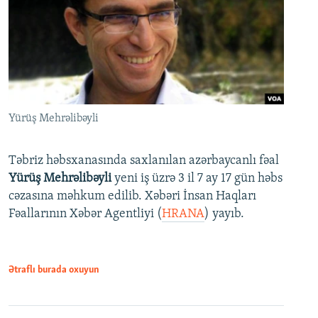
Yürüş Mehrəlibəyli
Təbriz həbsxanasında saxlanılan azərbaycanlı fəal
Yürüş Mehrəlibəyli
yeni iş üzrə 3 il 7 ay 17 gün həbs
cəzasına məhkum edilib. Xəbəri İnsan Haqları
Fəallarının Xəbər Agentliyi (
HRANA
) yayıb.
Ətraflı burada oxuyun