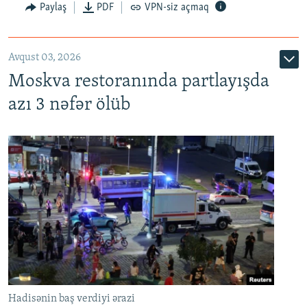
Paylaş
PDF
VPN-siz açmaq
Avqust 03, 2026
Moskva restoranında partlayışda
azı 3 nəfər ölüb
Hadisənin baş verdiyi ərazi