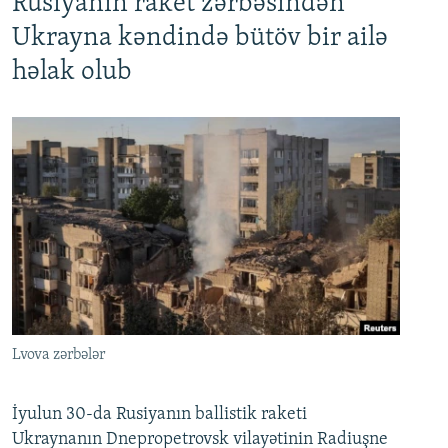
Rusiyanın raket zərbəsindən
Ukrayna kəndində bütöv bir ailə
həlak olub
Lvova zərbələr
İyulun 30-da Rusiyanın ballistik raketi
Ukraynanın Dnepropetrovsk vilayətinin Radiuşne