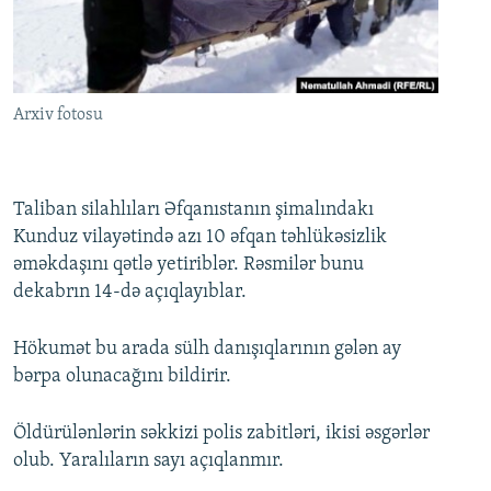
İNFOQRAFIKA
AZƏRBAYCAN ƏDƏBIYYATI KITABXANASI
MISSIYAMIZ
BIZI IZLƏ
KARIKATURA
İSLAM VƏ DEMOKRATIYA
PEŞƏ ETIKASI VƏ JURNALISTIKA STANDARTLARIMIZ
İZ - MƏDƏNIYYƏT PROQRAMI
MATERIALLARIMIZDAN ISTIFADƏ
Arxiv fotosu
AZADLIQRADIOSU MOBIL TELEFONUNUZDA
RFE/RL-in bütün saytları
BIZIMLƏ ƏLAQƏ
Taliban silahlıları Əfqanıstanın şimalındakı
XƏBƏR BÜLLETENLƏRIMIZ
Kunduz vilayətində azı 10 əfqan təhlükəsizlik
əməkdaşını qətlə yetiriblər. Rəsmilər bunu
dekabrın 14-də açıqlayıblar.
Hökumət bu arada sülh danışıqlarının gələn ay
bərpa olunacağını bildirir.
Öldürülənlərin səkkizi polis zabitləri, ikisi əsgərlər
olub. Yaralıların sayı açıqlanmır.