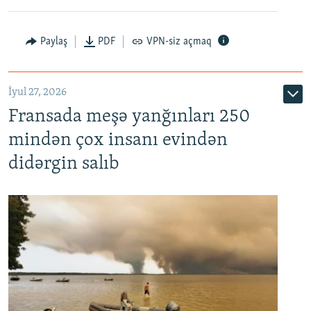
Paylaş
PDF
VPN-siz açmaq
İyul 27, 2026
Fransada meşə yanğınları 250
mindən çox insanı evindən
didərgin salıb