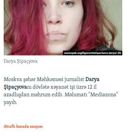
Darya Şipaçyova
Moskva şəhər Məhkəməsi jurnalist
Darya
Şipaçyova
nı dövlətə xəyanət işi üzrə 12 il
azadlıqdan məhrum edib. Məlumatı "Mediazona"
yayıb.
Ətraflı burada oxuyun