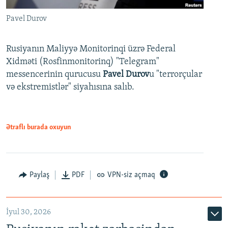
Pavel Durov
Rusiyanın Maliyyə Monitorinqi üzrə Federal
Xidməti (Rosfinmonitorinq) "Telegram"
messencerinin qurucusu
Pavel Durov
u "terrorçular
və ekstremistlər" siyahısına salıb.
Ətraflı burada oxuyun
Paylaş
PDF
VPN-siz açmaq
İyul 30, 2026