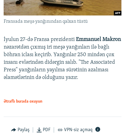
Fransada meşə yanğınından qalxan tüstü
İyulun 27-də Fransa prezidenti
Emmanuel Makron
nəzarətdən çıxmış iri meşə yanğınları ilə bağlı
böhran iclası keçirib. Yanğınlar 250 mindən çox
insanı evlərindən didərgin salıb. "The Associated
Press" yanğınların yayılma sürətinin azalması
əlamətlərinin də olduğunu yazır.
Ətraflı burada oxuyun
Paylaş
PDF
VPN-siz açmaq