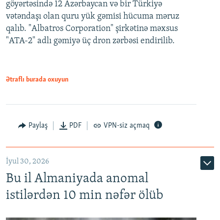
göyərtəsində 12 Azərbaycan və bir Türkiyə
vətəndaşı olan quru yük gəmisi hücuma məruz
qalıb. "Albatros Corporation" şirkətinə məxsus
"ATA-2" adlı gəmiyə üç dron zərbəsi endirilib.
Ətraflı burada oxuyun
Paylaş
PDF
VPN-siz açmaq
İyul 30, 2026
Bu il Almaniyada anomal
istilərdən 10 min nəfər ölüb