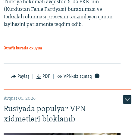
Türkiyə hökuməti avqustun 5-də PKK-nın
360p
(Kürdüstan Fəhlə Partiyası) buraxılması və
480p
Auto
240p
360p
480p
tərksilah olunması prosesini tənzimləyən qanun
720p
layihəsini parlamentə təqdim edib.
720p
1080p
1080p
Ətraflı burada oxuyun
Paylaş
PDF
VPN-siz açmaq
Avqust 05, 2026
Rusiyada populyar VPN
xidmətləri bloklanıb