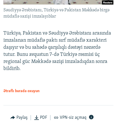
Səudiyyə Ərəbistanı, Türkiyə və Pakistan Məkkədə birgə
müdafiə sazişi imzalayıblar
Türkiyə, Pakistan və Səudiyyə Ərəbistanı arasında
imzalanan müdafiə paktı sırf müdafiə xarakteri
daşıyır və bu sahədə qarşılıqlı dəstəyi nəzərdə
tutur. Bunu avqustun 7-də Türkiyə rəsmisi üç
regional güc Məkkədə sazişi imzaladıqdan sonra
bildirib.
Ətraflı burada oxuyun
Paylaş
PDF
VPN-siz açmaq