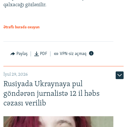
qalxacağı gözlənilir.
Ətraflı burada oxuyun
Paylaş
PDF
VPN-siz açmaq
İyul 29, 2026
Rusiyada Ukraynaya pul
göndərən jurnalistə 12 il həbs
cəzası verilib