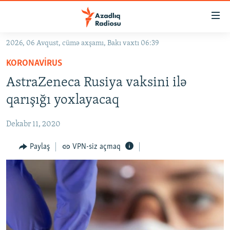
Keçid
linkləri
Əsas
2026, 06 Avqust, cümə axşamı, Bakı vaxtı 06:39
məzmuna
GÜNDƏM
KORONAVIRUS
qayıt
#İZAHLA
Əsas
AstraZeneca Rusiya vaksini ilə
KORRUPSIOMETR
naviqasiyaya
qarışığı yoxlayacaq
qayıt
#ƏSLINDƏ
Axtarışa
Dekabr 11, 2020
FƏRQƏ BAX
keç
QANUNI DOĞRU
Paylaş
VPN-siz açmaq
ARAŞDIRMA
MULTIMEDIA
RADIO ARXIV
VIDEO
HAQQIMIZDA
FOTOQALEREYA
OXU ZALI