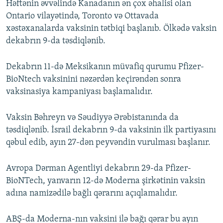
Həftənin əvvəlində Kanadanın ən çox əhalisi olan
Ontario vilayətində, Toronto və Ottavada
xəstəxanalarda vaksinin tətbiqi başlanıb. Ölkədə vaksin
dekabrın 9-da təsdiqlənib.
Dekabrın 11-də Meksikanın müvafiq qurumu Pfizer-
BioNtech vaksinini nəzərdən keçirəndən sonra
vaksinasiya kampaniyası başlamalıdır.
Vaksin Bəhreyn və Səudiyyə Ərəbistanında da
təsdiqlənib. İsrail dekabrın 9-da vaksinin ilk partiyasını
qəbul edib, ayın 27-dən peyvəndin vurulması başlanır.
Avropa Dərman Agentliyi dekabrın 29-da Pfizer-
BioNTech, yanvarın 12-də Moderna şirkətinin vaksin
adına namizədilə bağlı qərarını açıqlamalıdır.
ABŞ-da Moderna-nın vaksini ilə bağı qərar bu ayın