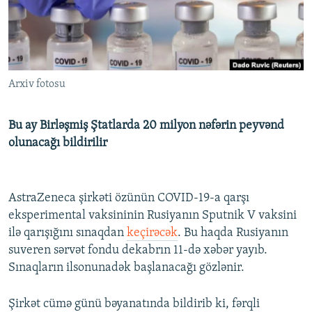
İNFOQRAFIKA
AZƏRBAYCAN ƏDƏBIYYATI KITABXANASI
MISSIYAMIZ
BIZI IZLƏ
KARIKATURA
İSLAM VƏ DEMOKRATIYA
PEŞƏ ETIKASI VƏ JURNALISTIKA STANDARTLARIMIZ
İZ - MƏDƏNIYYƏT PROQRAMI
MATERIALLARIMIZDAN ISTIFADƏ
Arxiv fotosu
AZADLIQRADIOSU MOBIL TELEFONUNUZDA
RFE/RL-in bütün saytları
BIZIMLƏ ƏLAQƏ
Bu ay Birləşmiş Ştatlarda 20 milyon nəfərin peyvənd
XƏBƏR BÜLLETENLƏRIMIZ
olunacağı bildirilir
AstraZeneca şirkəti özünün COVID-19-a qarşı
eksperimental vaksininin Rusiyanın Sputnik V vaksini
ilə qarışığını sınaqdan
keçirəcək
. Bu haqda Rusiyanın
suveren sərvət fondu dekabrın 11-də xəbər yayıb.
Sınaqların ilsonunadək başlanacağı gözlənir.
Şirkət cümə günü bəyanatında bildirib ki, fərqli