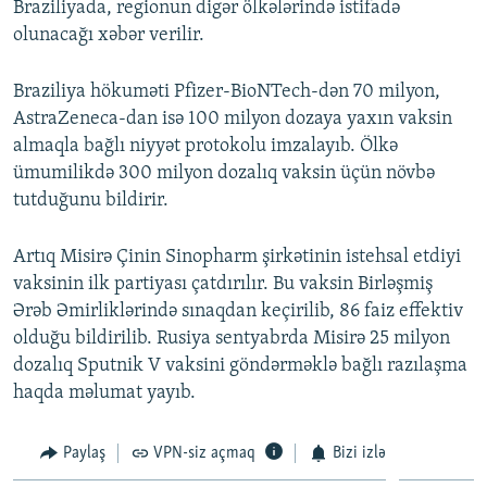
Braziliyada, regionun digər ölkələrində istifadə
olunacağı xəbər verilir.
Braziliya hökuməti Pfizer-BioNTech-dən 70 milyon,
AstraZeneca-dan isə 100 milyon dozaya yaxın vaksin
almaqla bağlı niyyət protokolu imzalayıb. Ölkə
ümumilikdə 300 milyon dozalıq vaksin üçün növbə
tutduğunu bildirir.
Artıq Misirə Çinin Sinopharm şirkətinin istehsal etdiyi
vaksinin ilk partiyası çatdırılır. Bu vaksin Birləşmiş
Ərəb Əmirliklərində sınaqdan keçirilib, 86 faiz effektiv
olduğu bildirilib. Rusiya sentyabrda Misirə 25 milyon
dozalıq Sputnik V vaksini göndərməklə bağlı razılaşma
haqda məlumat yayıb.
Paylaş
VPN-siz açmaq
Bizi izlə