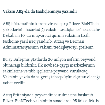
Vaksin ABŞ-da da təsdiqlənməyə yaxındır
ABŞ hökumətinin koronavirusa qarşı Pfizer-BioNTech
şirkətlərinin hazırladığı vaksini təsdiqləməsinə az qalır.
Dekabrın 10-da məşvərətçi qurum vaksinin təcili
təsdiqinə yaşıl işəq yandırıb. Ərzaq və Dərman
Administrasiyasının vaksini təsdiqləyəcəyi gözlənir.
Bu ay Birləşmiş Ştatlarda 20 milyon nəfərin peyvənd
olunacağı bildirilir. İlk növbədə qayğı mərkəzlərinin
sakinlərinə və tibb işçilərinə peyvənd vurulacaq.
Vaksinin yazda daha geniş təbəqə üçün əlçatan olacağı
xəbər verilir.
Artıq Britaniyada peyvəndin vurulmasına başlanıb.
Pfizer-BioNTech vaksininin sınaqlarda 95 faiz effektiv