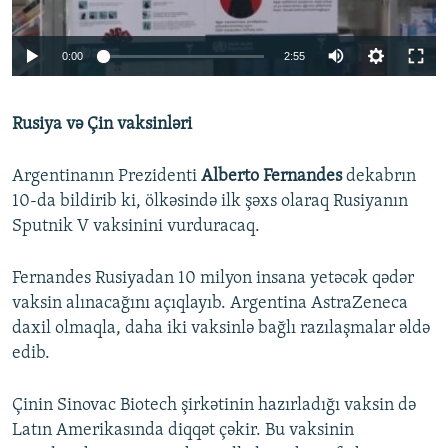
Auto
0:00
2:55
240p
Rusiya və Çin vaksinləri
360p
Auto
240p
360p
480p
480p
Argentinanın Prezidenti
Alberto Fernandes
dekabrın
720p
10-da bildirib ki, ölkəsində ilk şəxs olaraq Rusiyanın
720p
1080p
Sputnik V vaksinini vurduracaq.
1080p
Fernandes Rusiyadan 10 milyon insana yetəcək qədər
vaksin alınacağını açıqlayıb. Argentina AstraZeneca
daxil olmaqla, daha iki vaksinlə bağlı razılaşmalar əldə
edib.
Çinin Sinovac Biotech şirkətinin hazırladığı vaksin də
Latın Amerikasında diqqət çəkir. Bu vaksinin