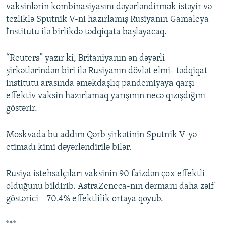
vaksinlərin kombinasiyasını dəyərləndirmək istəyir və
tezliklə Sputnik V-ni hazırlamış Rusiyanın Gamaleya
İnstitutu ilə birlikdə tədqiqata başlayacaq.
“Reuters” yazır ki, Britaniyanın ən dəyərli
şirkətlərindən biri ilə Rusiyanın dövlət elmi- tədqiqat
institutu arasında əməkdaşlıq pandemiyaya qarşı
effektiv vaksin hazırlamaq yarışının necə qızışdığını
göstərir.
Moskvada bu addım Qərb şirkətinin Sputnik V-yə
etimadı kimi dəyərləndirilə bilər.
Rusiya istehsalçıları vaksinin 90 faizdən çox effektli
olduğunu bildirib. AstraZeneca-nın dərmanı daha zəif
göstərici – 70.4% effektlilik ortaya qoyub.
***