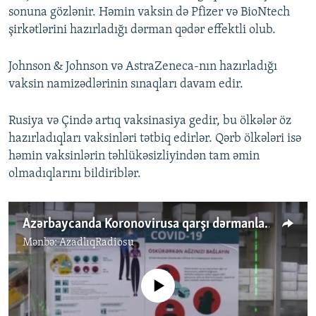
sonuna gözlənir. Həmin vaksin də Pfizer və BioNtech
şirkətlərini hazırladığı dərman qədər effektli olub.
Johnson & Johnson və AstraZeneca-nın hazırladığı
vaksin namizədlərinin sınaqları davam edir.
Rusiya və Çində artıq vaksinasiya gedir, bu ölkələr öz
hazırladıqları vaksinləri tətbiq edirlər. Qərb ölkələri isə
həmin vaksinlərin təhlükəsizliyindən tam əmin
olmadıqlarını bildiriblər.
Azərbaycanda Koronovirusa qarşı dərmanların çətin tapıldığı bildirilir
Mənbə:
AzadlıqRadiosu
No media source currently available