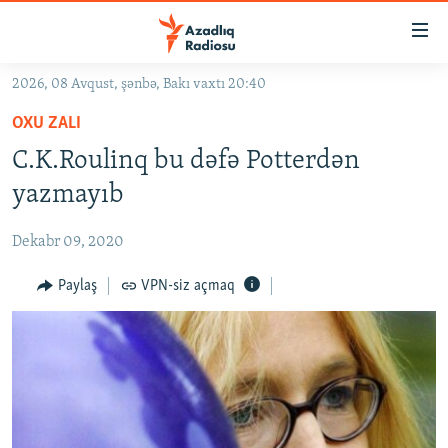
Keçid
linkləri
Əsas
2026, 08 Avqust, şənbə, Bakı vaxtı 20:40
məzmuna
GÜNDƏM
OXU ZALI
qayıt
#İZAHLA
Əsas
C.K.Roulinq bu dəfə Potterdən
KORRUPSIOMETR
naviqasiyaya
yazmayıb
qayıt
#ƏSLINDƏ
Axtarışa
Dekabr 09, 2020
FƏRQƏ BAX
keç
QANUNI DOĞRU
Paylaş
VPN-siz açmaq
ARAŞDIRMA
MULTIMEDIA
RADIO ARXIV
VIDEO
HAQQIMIZDA
FOTOQALEREYA
OXU ZALI