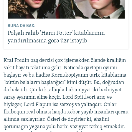
BUNA DA BAX:
Polşalı rahib 'Harri Potter' kitablarının
yandırılmasına görə üzr istəyib
Kral Fredin baş dərzisi çox işləməkdən öləndə krallığın
sakit həyatı təlatümə gəlir. Nəticədə qartopu oyunu
başlayır və bu hadisə Kornukopiyanın tarix kitablarına
"bütün bəlaların başlanğıcı" kimi düşür. Bu, doğrudan
da bəla idi. Çünki krallıqda hakimiyyət iki bədniyyət
saray əyanının əlinə keçir. Lord Spittlvort arıq və
hiyləgər, Lord Flapun isə sərxoş və yaltaqdır. Onlar
İkaboqun real olması haqda xəbər yayıb insanları qorxu
altında saxlayırlar. Özləri də deyirlər ki, əhalini
qorumağın yeganə yolu hərbi vəziyyət tətbiq etməkdir.