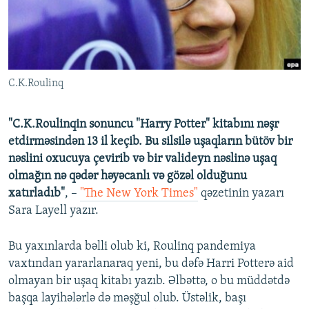
İNFOQRAFIKA
AZƏRBAYCAN ƏDƏBIYYATI KITABXANASI
MISSIYAMIZ
BIZI IZLƏ
KARIKATURA
İSLAM VƏ DEMOKRATIYA
PEŞƏ ETIKASI VƏ JURNALISTIKA STANDARTLARIMIZ
İZ - MƏDƏNIYYƏT PROQRAMI
MATERIALLARIMIZDAN ISTIFADƏ
C.K.Roulinq
AZADLIQRADIOSU MOBIL TELEFONUNUZDA
RFE/RL-in bütün saytları
BIZIMLƏ ƏLAQƏ
"С.K.Roulinqin sonuncu "Harry Potter" kitabını nəşr
XƏBƏR BÜLLETENLƏRIMIZ
etdirməsindən 13 il keçib. Bu silsilə uşaqların bütöv bir
nəslini oxucuya çevirib və bir valideyn nəslinə uşaq
olmağın nə qədər həyəcanlı və gözəl olduğunu
xatırladıb"
, –
"The New York Times"
qəzetinin yazarı
Sara Layell yazır.
Bu yaxınlarda bəlli olub ki, Roulinq pandemiya
vaxtından yararlanaraq yeni, bu dəfə Harri Potterə aid
olmayan bir uşaq kitabı yazıb. Əlbəttə, o bu müddətdə
başqa layihələrlə də məşğul olub. Üstəlik, başı