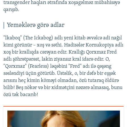
transgender haqları ətrafında xoşagəlməz mübahisəyə
qarışıb.
Yeməklərə görə adlar
"İkaboq" (The Ickabog) adlı yeni kitab əvvəlcə adi nağıl
kimi görünür – xoş və səthi. Hadisələr Kornukopiya adlı
xoş bir krallıqda cərəyan edir. Krallığı Qorxmaz Fred
adlı şöhrətpərəst, lakin ziyansız kral idarə edir. O,
"Qorxmaz" (Fearless) ləqəbini "Fred" adı ilə qəşəng
səsləndiyi üçün götürüb. Üstəlik, o, bir dəfə bir eşşək
arısını heç kimin köməyi olmadan, özü tutaraq öldürə
bilib! Beş nökər və bir xidmətçini nəzərə almasaq, bunu
özü tək bacarıb!