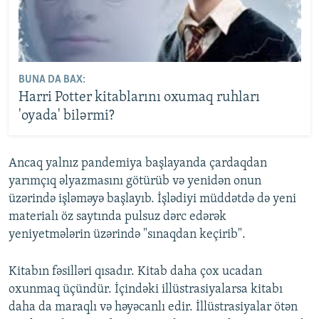
BUNA DA BAX:
Harri Potter kitablarını oxumaq ruhları
'oyada' bilərmi?
Ancaq yalnız pandemiya başlayanda çardaqdan
yarımçıq əlyazmasını götürüb və yenidən onun
üzərində işləməyə başlayıb. İşlədiyi müddətdə də yeni
materialı öz saytında pulsuz dərc edərək
yeniyetmələrin üzərində "sınaqdan keçirib".
Kitabın fəsilləri qısadır. Kitab daha çox ucadan
oxunmaq üçündür. İçindəki illüstrasiyalarsa kitabı
daha da maraqlı və həyəcanlı edir. İllüstrasiyalar ötən