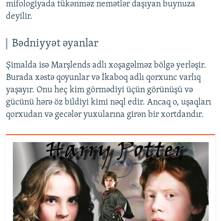
mifologiyada tükənməz nemətlər daşıyan buynuza
deyilir.
Bədniyyət əyanlar
Şimalda isə Marşlends adlı xoşagəlməz bölgə yerləşir.
Burada xəstə qoyunlar və İkaboq adlı qorxunc varlıq
yaşayır. Onu heç kim görmədiyi üçün görünüşü və
gücünü hərə öz bildiyi kimi nəql edir. Ancaq o, uşaqları
qorxudan və gecələr yuxularına girən bir xortdandır.