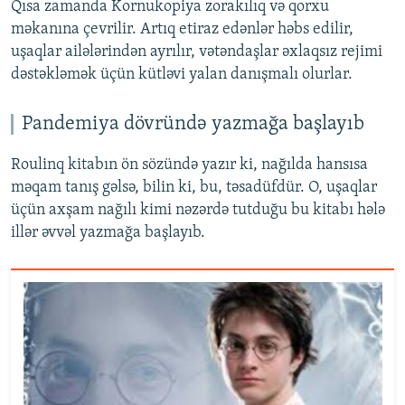
Qısa zamanda Kornukopiya zorakılıq və qorxu
məkanına çevrilir. Artıq etiraz edənlər həbs edilir,
uşaqlar ailələrindən ayrılır, vətəndaşlar əxlaqsız rejimi
dəstəkləmək üçün kütləvi yalan danışmalı olurlar.
Pandemiya dövründə yazmağa başlayıb
Roulinq kitabın ön sözündə yazır ki, nağılda hansısa
məqam tanış gəlsə, bilin ki, bu, təsadüfdür. O, uşaqlar
üçün axşam nağılı kimi nəzərdə tutduğu bu kitabı hələ
illər əvvəl yazmağa başlayıb.