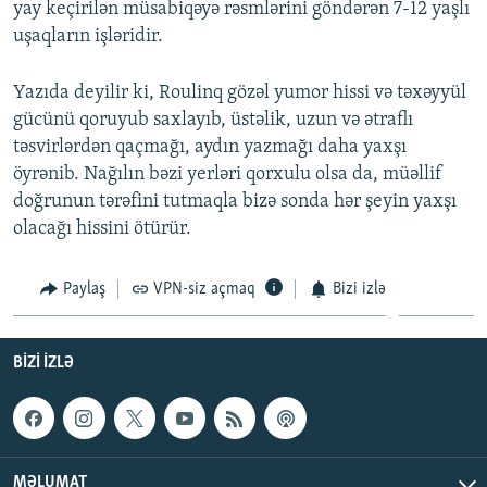
yay keçirilən müsabiqəyə rəsmlərini göndərən 7-12 yaşlı
uşaqların işləridir.
Yazıda deyilir ki, Roulinq gözəl yumor hissi və təxəyyül
gücünü qoruyub saxlayıb, üstəlik, uzun və ətraflı
təsvirlərdən qaçmağı, aydın yazmağı daha yaxşı
öyrənib. Nağılın bəzi yerləri qorxulu olsa da, müəllif
doğrunun tərəfini tutmaqla bizə sonda hər şeyin yaxşı
olacağı hissini ötürür.
Paylaş
VPN-siz açmaq
Bizi izlə
BIZI IZLƏ
MƏLUMAT