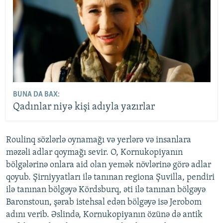
BUNA DA BAX:
Qadınlar niyə kişi adıyla yazırlar
Roulinq sözlərlə oynamağı və yerlərə və insanlara
məzəli adlar qoymağı sevir. O, Kornukopiyanın
bölgələrinə onlara aid olan yemək növlərinə görə adlar
qoyub. Şirniyyatları ilə tanınan regiona Şuvilla, pendiri
ilə tanınan bölgəyə Kördsburq, əti ilə tanınan bölgəyə
Baronstoun, şərab istehsal edən bölgəyə isə Jerobom
adını verib. Əslində, Kornukopiyanın özünə də antik