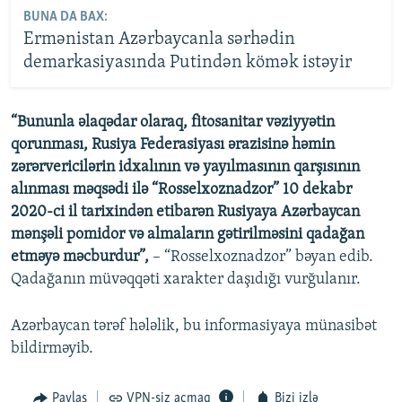
BUNA DA BAX:
Ermənistan Azərbaycanla sərhədin
demarkasiyasında Putindən kömək istəyir
“Bununla əlaqədar olaraq, fitosanitar vəziyyətin
qorunması, Rusiya Federasiyası ərazisinə həmin
zərərvericilərin idxalının və yayılmasının qarşısının
alınması məqsədi ilə “Rosselxoznadzor” 10 dekabr
2020-ci il tarixindən etibarən Rusiyaya Azərbaycan
mənşəli pomidor və almaların gətirilməsini qadağan
etməyə məcburdur”,
– “Rosselxoznadzor” bəyan edib.
Qadağanın müvəqqəti xarakter daşıdığı vurğulanır.
Azərbaycan tərəf hələlik, bu informasiyaya münasibət
bildirməyib.
Paylaş
VPN-siz açmaq
Bizi izlə