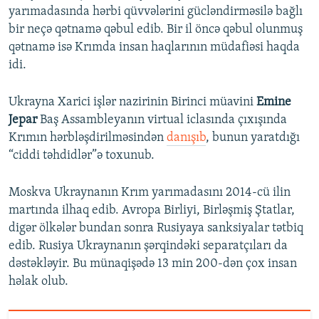
yarımadasında hərbi qüvvələrini gücləndirməsilə bağlı
bir neçə qətnamə qəbul edib. Bir il öncə qəbul olunmuş
qətnamə isə Krımda insan haqlarının müdafiəsi haqda
idi.
Ukrayna Xarici işlər nazirinin Birinci müavini
Emine
Jepar
Baş Assambleyanın virtual iclasında çıxışında
Krımın hərbləşdirilməsindən
danışıb
, bunun yaratdığı
“ciddi təhdidlər”ə toxunub.
Moskva Ukraynanın Krım yarımadasını 2014-cü ilin
martında ilhaq edib. Avropa Birliyi, Birləşmiş Ştatlar,
digər ölkələr bundan sonra Rusiyaya sanksiyalar tətbiq
edib. Rusiya Ukraynanın şərqindəki separatçıları da
dəstəkləyir. Bu münaqişədə 13 min 200-dən çox insan
həlak olub.