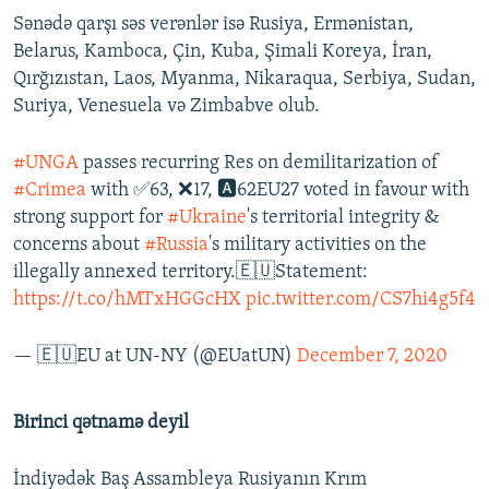
Sənədə qarşı səs verənlər isə Rusiya, Ermənistan,
Belarus, Kamboca, Çin, Kuba, Şimali Koreya, İran,
Qırğızıstan, Laos, Myanma, Nikaraqua, Serbiya, Sudan,
Suriya, Venesuela və Zimbabve olub.
#UNGA
passes recurring Res on demilitarization of
#Crimea
with ✅63, ❌17, 🅰️62EU27 voted in favour with
strong support for
#Ukraine
's territorial integrity &
concerns about
#Russia
's military activities on the
illegally annexed territory.🇪🇺Statement:
https://t.co/hMTxHGGcHX
pic.twitter.com/CS7hi4g5f4
— 🇪🇺EU at UN-NY (@EUatUN)
December 7, 2020
Birinci qətnamə deyil
İndiyədək Baş Assambleya Rusiyanın Krım