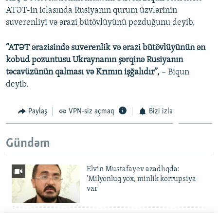
ATƏT-in iclasında Rusiyanın qurum üzvlərinin
suverenliyi və ərazi bütövlüyünü pozduğunu deyib.
“ATƏT ərazisində suverenlik və ərazi bütövlüyünün ən
kobud pozuntusu Ukraynanın şərqinə Rusiyanın
təcavüzünün qalması və Krımın işğalıdır”,
– Biqun
deyib.
Paylaş
VPN-siz açmaq
Bizi izlə
Gündəm
Elvin Mustafayev azadlıqda:
'Milyonluq yox, minlik korrupsiya
var'