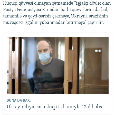
Hüquqi qüvvəsi olmayan qətnamədə “işğalçı dövlət olan
Rusiya Federasiyası Krımdan hərbi qüvvələrini dərhal,
tamamilə və qeyd-şərtsiz çəkməyə, Ukrayna ərazisinin
müvəqqəti işğalını yubanmadan bitirməyə” çağırılır.
BUNA DA BAX:
Ukraynalıya casusluq ittihamıyla 12 il həbs