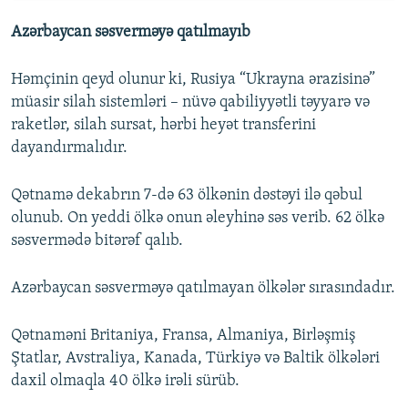
Azərbaycan səsverməyə qatılmayıb
Həmçinin qeyd olunur ki, Rusiya “Ukrayna ərazisinə”
müasir silah sistemləri – nüvə qabiliyyətli təyyarə və
raketlər, silah sursat, hərbi heyət transferini
dayandırmalıdır.
Qətnamə dekabrın 7-də 63 ölkənin dəstəyi ilə qəbul
olunub. On yeddi ölkə onun əleyhinə səs verib. 62 ölkə
səsvermədə bitərəf qalıb.
Azərbaycan səsverməyə qatılmayan ölkələr sırasındadır.
Qətnaməni Britaniya, Fransa, Almaniya, Birləşmiş
Ştatlar, Avstraliya, Kanada, Türkiyə və Baltik ölkələri
daxil olmaqla 40 ölkə irəli sürüb.