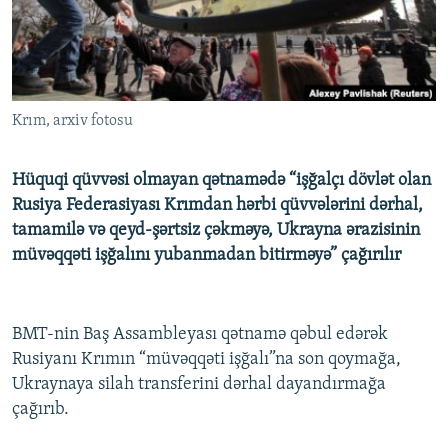
İNFOQRAFIKA
AZƏRBAYCAN ƏDƏBIYYATI KITABXANASI
MISSIYAMIZ
BIZI IZLƏ
KARIKATURA
İSLAM VƏ DEMOKRATIYA
PEŞƏ ETIKASI VƏ JURNALISTIKA STANDARTLARIMIZ
İZ - MƏDƏNIYYƏT PROQRAMI
MATERIALLARIMIZDAN ISTIFADƏ
Krım, arxiv fotosu
AZADLIQRADIOSU MOBIL TELEFONUNUZDA
RFE/RL-in bütün saytları
BIZIMLƏ ƏLAQƏ
Hüquqi qüvvəsi olmayan qətnamədə “işğalçı dövlət olan
XƏBƏR BÜLLETENLƏRIMIZ
Rusiya Federasiyası Krımdan hərbi qüvvələrini dərhal,
tamamilə və qeyd-şərtsiz çəkməyə, Ukrayna ərazisinin
müvəqqəti işğalını yubanmadan bitirməyə” çağırılır
BMT-nin Baş Assambleyası qətnamə qəbul edərək
Rusiyanı Krımın “müvəqqəti işğalı”na son qoymağa,
Ukraynaya silah transferini dərhal dayandırmağa
çağırıb.