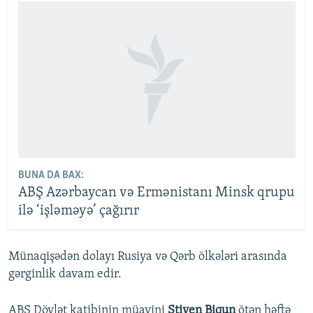
BUNA DA BAX:
ABŞ Azərbaycan və Ermənistanı Minsk qrupu
ilə ‘işləməyə’ çağırır
Münaqişədən dolayı Rusiya və Qərb ölkələri arasında
gərginlik davam edir.
ABŞ Dövlət katibinin müavini
Stiven Biqun
ötən həftə