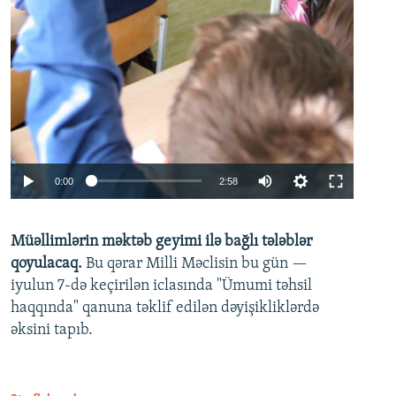
Auto
0:00
2:58
240p
Müəllimlərin məktəb geyimi ilə bağlı tələblər
360p
qoyulacaq.
Bu qərar Milli Məclisin bu gün —
480p
iyulun 7-də keçirilən iclasında "Ümumi təhsil
720p
haqqında" qanuna təklif edilən dəyişikliklərdə
əksini tapıb.
1080p