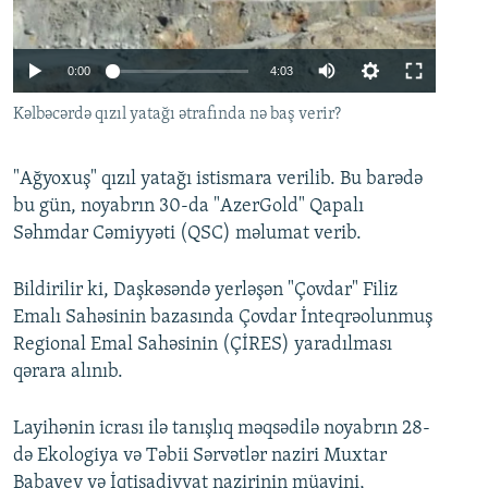
İNFOQRAFIKA
AZƏRBAYCAN ƏDƏBIYYATI KITABXANASI
MISSIYAMIZ
BIZI IZLƏ
KARIKATURA
İSLAM VƏ DEMOKRATIYA
PEŞƏ ETIKASI VƏ JURNALISTIKA STANDARTLARIMIZ
Auto
0:00
4:03
İZ - MƏDƏNIYYƏT PROQRAMI
MATERIALLARIMIZDAN ISTIFADƏ
240p
Kəlbəcərdə qızıl yatağı ətrafında nə baş verir?
AZADLIQRADIOSU MOBIL TELEFONUNUZDA
RFE/RL-in bütün saytları
360p
BIZIMLƏ ƏLAQƏ
"Ağyoxuş" qızıl yatağı istismara verilib. Bu barədə
480p
Auto
240p
360p
480p
bu gün, noyabrın 30-da "AzerGold" Qapalı
XƏBƏR BÜLLETENLƏRIMIZ
720p
Səhmdar Cəmiyyəti (QSC) məlumat verib.
720p
1080p
1080p
Bildirilir ki, Daşkəsəndə yerləşən "Çovdar" Filiz
Emalı Sahəsinin bazasında Çovdar İnteqrəolunmuş
Regional Emal Sahəsinin (ÇİRES) yaradılması
qərara alınıb.
Layihənin icrası ilə tanışlıq məqsədilə noyabrın 28-
də Ekologiya və Təbii Sərvətlər naziri Muxtar
Babayev və İqtisadiyyat nazirinin müavini,