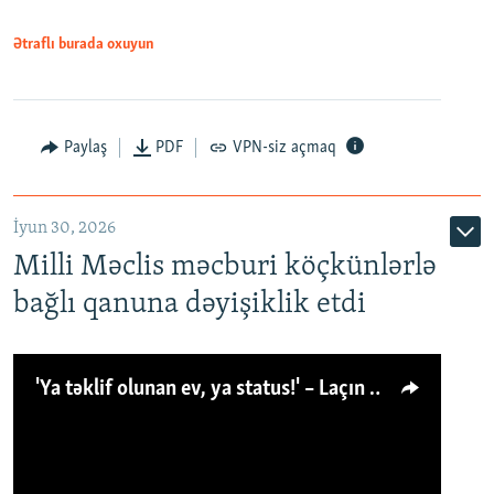
Ətraflı burada oxuyun
Paylaş
PDF
VPN-siz açmaq
İyun 30, 2026
Milli Məclis məcburi köçkünlərlə
bağlı qanuna dəyişiklik etdi
'Ya təklif olunan ev, ya status!' – Laçın köçkünü: 'Laçından başqa heç hara!'