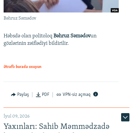
Bəhruz Səmədov
Həbsdə olan politoloq
Bəhruz Səmədov
un
gözlərinin zəiflədiyi bildirilir.
Ətraflı burada oxuyun
Paylaş
PDF
VPN-siz açmaq
İyul 09, 2026
Yaxınları: Sahib Məmmədzadə