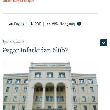
Ətraflı burada oxuyun
Auto
240p
360p
480p
Paylaş
PDF
VPN-siz açmaq
720p
1080p
İyul 03, 2026
Əsgər infarktdan ölüb?