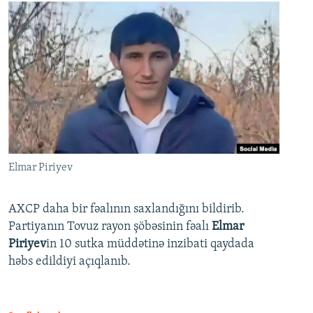
Elmar Piriyev
AXCP daha bir fəalının saxlandığını bildirib.
Partiyanın Tovuz rayon şöbəsinin fəalı
Elmar
Piriyev
in 10 sutka müddətinə inzibati qaydada
həbs edildiyi açıqlanıb.