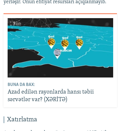
yerləşir. Onun ehtiyat resursları açıqlanmayıb.
BUNA DA BAX:
Azad edilən rayonlarda hansı təbii
sərvətlər var? (XƏRİTƏ)
Xatırlatma