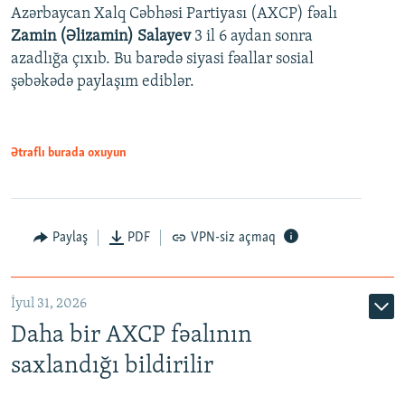
Azərbaycan Xalq Cəbhəsi Partiyası (AXCP) fəalı
Zamin (Əlizamin) Salayev
3 il 6 aydan sonra
azadlığa çıxıb. Bu barədə siyasi fəallar sosial
şəbəkədə paylaşım ediblər.
Ətraflı burada oxuyun
Paylaş
PDF
VPN-siz açmaq
İyul 31, 2026
Daha bir AXCP fəalının
saxlandığı bildirilir