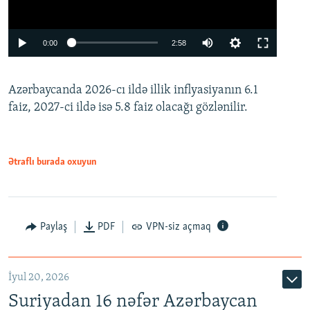
Auto
0:00
2:58
240p
Azərbaycanda 2026-cı ildə illik inflyasiyanın 6.1
360p
faiz, 2027-ci ildə isə 5.8 faiz olacağı gözlənilir.
480p
720p
1080p
Ətraflı burada oxuyun
Paylaş
PDF
VPN-siz açmaq
İyul 20, 2026
Auto
240p
360p
480p
Suriyadan 16 nəfər Azərbaycan
720p
1080p