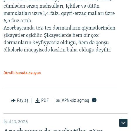
cümlədən ərzaq məhsulları, içkilər və tütün
məmulatları üzrə 1,4 faiz, qeyri-ərzaq malları üzrə
6,5 faiz artıb.
Azərbaycanda tez-tez dərmanların qiymətlərindən
şikayətlər eşidilir. Şikayətlərdə həm bir çox
dərmanların keyfiyyətsiz olduğu, həm də qonşu
ölkələrlə müqayisədə kəskin baha olduğu deyilir.
Ətraflı burada oxuyun
Paylaş
PDF
VPN-siz açmaq
İyul 13, 2026