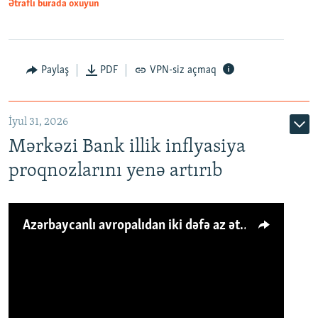
Ətraflı burada oxuyun
Paylaş
PDF
VPN-siz açmaq
İyul 31, 2026
Mərkəzi Bank illik inflyasiya
proqnozlarını yenə artırıb
Azərbaycanlı avropalıdan iki dəfə az ət yeyir, amma... 'Qiymət artımı qaçılmazdır'