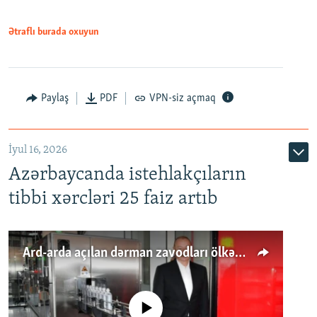
Ətraflı burada oxuyun
Paylaş
PDF
VPN-siz açmaq
İyul 16, 2026
Azərbaycanda istehlakçıların
tibbi xərcləri 25 faiz artıb
Ard-arda açılan dərman zavodları ölkənin tələbatını ödəyirmi?
No media source currently available