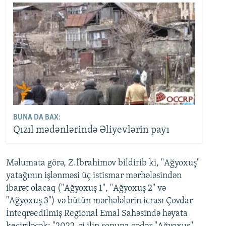
BUNA DA BAX:
Qızıl mədənlərində Əliyevlərin payı
Məlumata görə, Z.İbrahimov bildirib ki, "Ağyoxuş"
yatağının işlənməsi üç istismar mərhələsindən
ibarət olacaq ("Ağyoxuş 1", "Ağyoxuş 2" və
"Ağyoxuş 3") və bütün mərhələlərin icrası Çovdar
İnteqrəedilmiş Regional Emal Sahəsində həyata