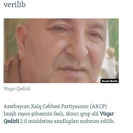
verilib
Vüqar Qədirli
Azərbaycan Xalq Cəbhəsi Partiyasının (AXCP)
İmişli rayon şöbəsinin fəalı, ikinci qrup əlil
Vüqar
Qədirli
2 il müddətinə azadlıqdan məhrum edilib.