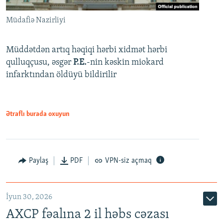
Müdafiə Nazirliyi
Müddətdən artıq həqiqi hərbi xidmət hərbi
qulluqçusu, əsgər
P.E.
-nin kəskin miokard
infarktından öldüyü bildirilir
Ətraflı burada oxuyun
Paylaş
PDF
VPN-siz açmaq
İyun 30, 2026
AXCP fəalına 2 il həbs cəzası