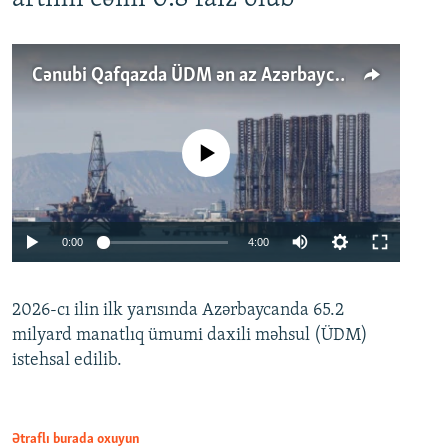
Cənubi Qafqazda ÜDM ən az Azərbaycanda artır: Qonşuları niyə Bakını qabaqlaya bilir?
No media source currently available
Auto
0:00
4:00
240p
2026-cı ilin ilk yarısında Azərbaycanda 65.2
360p
milyard manatlıq ümumi daxili məhsul (ÜDM)
480p
Auto
240p
360p
480p
istehsal edilib.
720p
720p
1080p
1080p
Ətraflı burada oxuyun