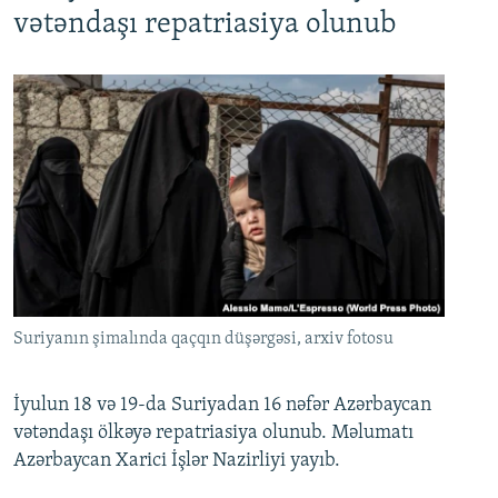
vətəndaşı repatriasiya olunub
Suriyanın şimalında qaçqın düşərgəsi, arxiv fotosu
İyulun 18 və 19-da Suriyadan 16 nəfər Azərbaycan
vətəndaşı ölkəyə repatriasiya olunub. Məlumatı
Azərbaycan Xarici İşlər Nazirliyi yayıb.