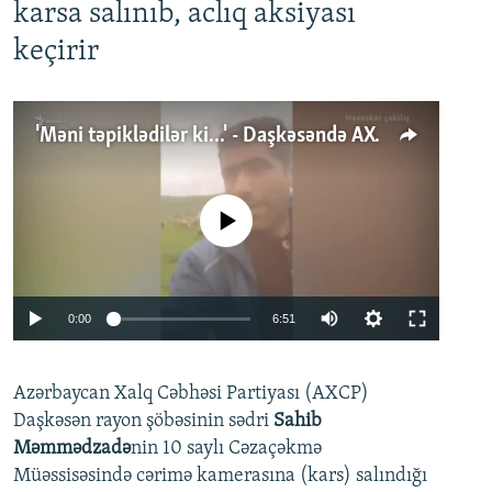
karsa salınıb, aclıq aksiyası
keçirir
'Məni təpiklədilər ki...' - Daşkəsəndə AXCP fəalının yaxınları onun həbsinə etiraz edirlər
No media source currently available
Auto
0:00
6:51
240p
Azərbaycan Xalq Cəbhəsi Partiyası (AXCP)
360p
Daşkəsən rayon şöbəsinin sədri
Sahib
480p
Auto
240p
360p
480p
Məmmədzadə
nin 10 saylı Cəzaçəkmə
720p
Müəssisəsində cərimə kamerasına (kars) salındığı
720p
1080p