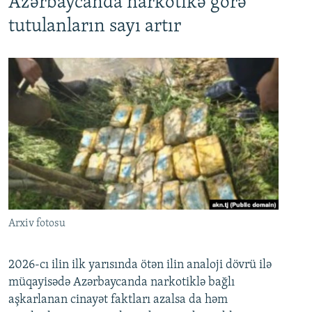
Azərbaycanda narkotikə görə
tutulanların sayı artır
Arxiv fotosu
2026-cı ilin ilk yarısında ötən ilin analoji dövrü ilə
müqayisədə Azərbaycanda narkotiklə bağlı
aşkarlanan cinayət faktları azalsa da həm