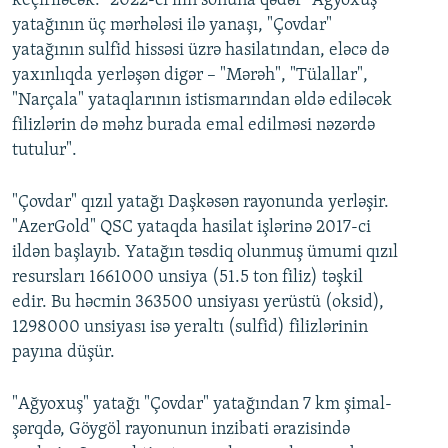
keçiriləcək: "2022-ci ilin sonuna qədər "Ağyoxuş"
yatağının üç mərhələsi ilə yanaşı, "Çovdar"
yatağının sulfid hissəsi üzrə hasilatından, eləcə də
yaxınlıqda yerləşən digər – "Mərəh", "Tülallar",
"Narçala" yataqlarının istismarından əldə ediləcək
filizlərin də məhz burada emal edilməsi nəzərdə
tutulur".
"Çovdar" qızıl yatağı Daşkəsən rayonunda yerləşir.
"AzerGold" QSC yataqda hasilat işlərinə 2017-ci
ildən başlayıb. Yatağın təsdiq olunmuş ümumi qızıl
resursları 1661000 unsiya (51.5 ton filiz) təşkil
edir. Bu həcmin 363500 unsiyası yerüstü (oksid),
1298000 unsiyası isə yeraltı (sulfid) filizlərinin
payına düşür.
"Ağyoxuş" yatağı "Çovdar" yatağından 7 km şimal-
şərqdə, Göygöl rayonunun inzibati ərazisində