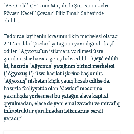
"AzerGold" QSC-nin Müşahidə Şurasının sədri
Rövşən Nəcəf "Çovdar" Filiz Emalı Sahəsində
olublar.
Tədbirdə layihənin icrasının ilkin mərhələsi olaraq
2017-ci ildə "Çovdar" yatağının yaxınlığında kəşf
edilən "Ağyoxuş"un istismara verilməsi üzrə
görülən işlər barədə geniş bəhs edilib:
"Qeyd edilib
ki, hazırda "Ağyoxuş" yatağının birinci mərhələsi
("Ağyoxuş 1") üzrə hasilat işlərinə başlanılır.
"Ağyoxuş" nisbətən kiçik yataq hesab edilsə də,
hazırda fəaliyyətdə olan "Çovdar" mədəninə
yaxınlıqda yerləşməsi bu yatağın əlavə kapital
qoyulmadan, eləcə də yeni emal zavodu və müvafiq
infrastruktur qurulmadan istismarına şərait
yaradır"
.