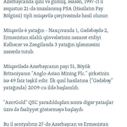
Azərbaycanda qızıl və gümüş, əsasən, 1997-ci il
avqustun 21-də imzalanmış PSA (Hasilatın Pay
Bölgüsü) tipli müqavilə çərçivəsində hasil olunur.
Müqavilə 6 yatağın - Naxçıvanda 1, Gədəbəydə 2,
Ermənistan silahlı qüvvələrinin nəzarət etdiyi
Kəlbəcər və Zəngilanda 3 yatağın işlənməsini
nəzərdə tutub.
Müqavilədə Azərbaycanın payı 51, Böyük
Britaniyanın "Anglo-Asian Mining Plc." şirkətinin
isə 49 faiz təşkil edir. İlk qızıl hasilatına ("Gədəbəy"
yatağında) 2009-cu ildə başlanılıb.
"AzerGold" QSC yaradıldıqdan sonra digər yataqlar
üzrə də fəaliyyət göstərməyə başlayıb.
Bu il sentyabrın 27-də Azərbaycan və Ermənistan