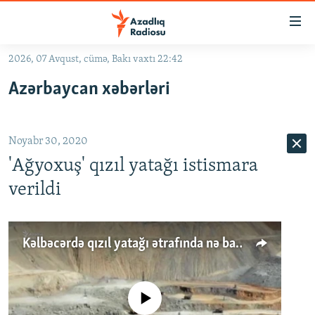
Keçid
linkləri
Əsas
2026, 07 Avqust, cümə, Bakı vaxtı 22:42
məzmuna
GÜNDƏM
Azərbaycan xəbərləri
qayıt
#İZAHLA
Əsas
KORRUPSIOMETR
naviqasiyaya
Noyabr 30, 2020
qayıt
#ƏSLINDƏ
Axtarışa
'Ağyoxuş' qızıl yatağı istismara
FƏRQƏ BAX
keç
verildi
QANUNI DOĞRU
ARAŞDIRMA
Kəlbəcərdə qızıl yatağı ətrafında nə baş verir?
MULTIMEDIA
RADIO ARXIV
VIDEO
No media source currently available
HAQQIMIZDA
FOTOQALEREYA
OXU ZALI