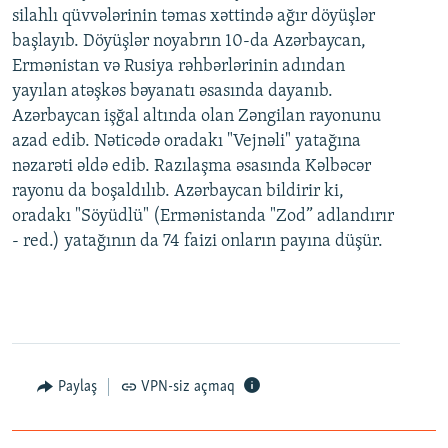
silahlı qüvvələrinin təmas xəttində ağır döyüşlər
başlayıb. Döyüşlər noyabrın 10-da Azərbaycan,
Ermənistan və Rusiya rəhbərlərinin adından
yayılan atəşkəs bəyanatı əsasında dayanıb.
Azərbaycan işğal altında olan Zəngilan rayonunu
azad edib. Nəticədə oradakı "Vejnəli" yatağına
nəzarəti əldə edib. Razılaşma əsasında Kəlbəcər
rayonu da boşaldılıb. Azərbaycan bildirir ki,
oradakı "Söyüdlü" (Ermənistanda "Zod” adlandırır
- red.) yatağının da 74 faizi onların payına düşür.
Paylaş
VPN-siz açmaq