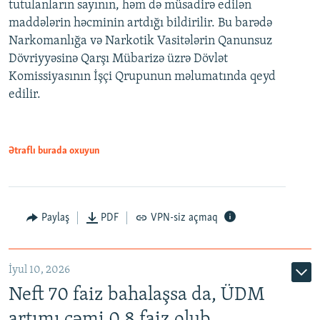
tutulanların sayının, həm də müsadirə edilən
maddələrin həcminin artdığı bildirilir. Bu barədə
Narkomanlığa və Narkotik Vasitələrin Qanunsuz
Dövriyyəsinə Qarşı Mübarizə üzrə Dövlət
Komissiyasının İşçi Qrupunun məlumatında qeyd
edilir.
Ətraflı burada oxuyun
Paylaş
PDF
VPN-siz açmaq
İyul 10, 2026
Neft 70 faiz bahalaşsa da, ÜDM
artımı cəmi 0.8 faiz olub