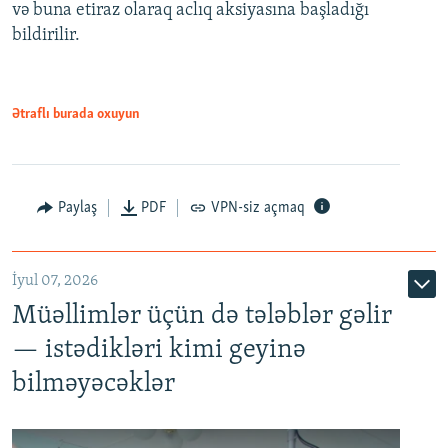
və buna etiraz olaraq aclıq aksiyasına başladığı
1080p
bildirilir.
Ətraflı burada oxuyun
Paylaş
PDF
VPN-siz açmaq
İyul 07, 2026
Müəllimlər üçün də tələblər gəlir
— istədikləri kimi geyinə
bilməyəcəklər