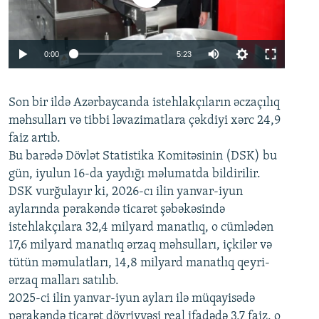
Auto
0:00
5:23
240p
Son bir ildə Azərbaycanda istehlakçıların
360p
əczaçılıq
məhsulları və tibbi ləvazimatlara çəkdiyi xərc 24,9
480p
Auto
240p
360p
480p
faiz artıb.
720p
Bu barədə Dövlət Statistika Komitəsinin (DSK) bu
720p
1080p
gün, iyulun 16-da yaydığı məlumatda bildirilir.
1080p
DSK vurğulayır ki, 2026-cı ilin yanvar-iyun
aylarında pərakəndə ticarət şəbəkəsində
istehlakçılara 32,4 milyard manatlıq, o cümlədən
17,6 milyard manatlıq ərzaq məhsulları, içkilər və
tütün məmulatları, 14,8 milyard manatlıq qeyri-
ərzaq malları satılıb.
2025-ci ilin yanvar-iyun ayları ilə müqayisədə
pərakəndə ticarət dövriyyəsi real ifadədə 3,7 faiz, o