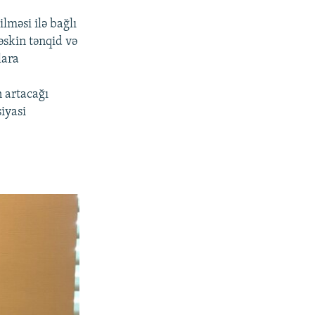
lməsi ilə bağlı
skin tənqid və
lara
n artacağı
iyasi