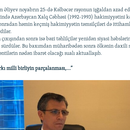
m Əliyev noyabrın 25-də Kəlbəcər rayonun işğaldan azad edi
ində Azərbaycan Xalq Cəbhəsi (1992-1993) hakimiyyətini kə
Sonradan həmin keçmiş hakimiyyətin təmsilçiləri də ittiham
dilər.
 çıxışından sonra isə bəzi təhlilçilər yenidən siyasi həbsləri
li sürdülər. Bu baxımdan müharibədən sonra ölkənin daxili s
ntilərin nədən ibarət olacağı sualı aktuallaşıb.
kı milli birliyin parçalanması,...”