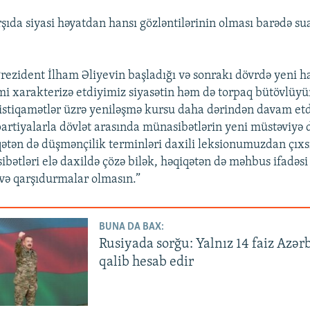
şıda siyasi həyatdan hansı gözləntilərinin olması barədə su
Prezident İlham Əliyevin başladığı və sonrakı dövrdə yeni 
i xarakterizə etdiyimiz siyasətin həm də torpaq bütövlüyü
stiqamətlər üzrə yeniləşmə kursu daha dərindən davam etd
partiyalarla dövlət arasında münasibətlərin yeni müstəviyə 
ətən də düşmənçilik terminləri daxili leksionumuzdan çıxs
bətləri elə daxildə çözə bilək, həqiqətən də məhbus ifadəsi
və qarşıdurmalar olmasın.”
BUNA DA BAX:
Rusiyada sorğu: Yalnız 14 faiz Azər
qalib hesab edir