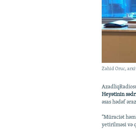
Zahid Oruc, arxi
AzadliqRadios
Heyətinin sədr
əsas hədəf əraz
“Müraciət həm 
yetirilməsi və