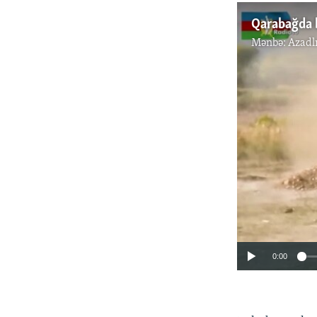
Qarabağda b
Mənbə:
Azadl
0:00