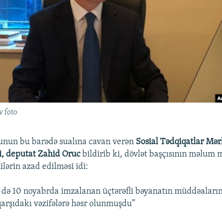
v foto
unun bu barədə sualına cavan verən
Sosial Tədqiqatlar Mər
i, deputat Zahid Oruc
bildirib ki, dövlət başçısının məlum 
ilərin azad edilməsi idi:
də 10 noyabrda imzalanan üçtərəfli bəyanatın müddəaların
 qarşıdakı vəzifələrə həsr olunmuşdu”