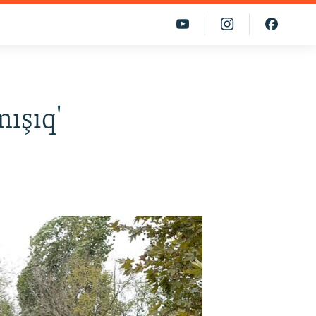
mışıq'