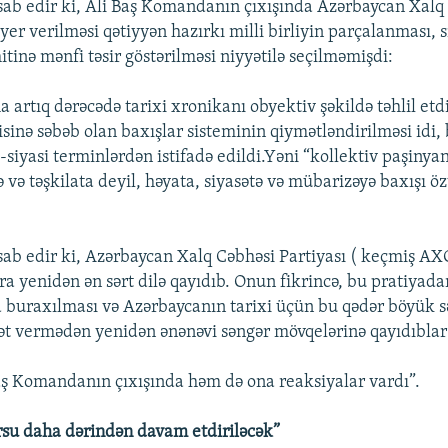
ab edir ki, Ali Baş Komandanın çıxışında Azərbaycan Xalq
er verilməsi qətiyyən hazırkı milli birliyin parçalanması, s
tinə mənfi təsir göstərilməsi niyyətilə seçilməmişdi:
Auto
240p
360p
480p
 artıq dərəcədə tarixi xronikanı obyektiv şəkildə təhlil etdi
isinə səbəb olan baxışlar sisteminin qiymətləndirilməsi idi, 
720p
1080p
i-siyasi terminlərdən istifadə edildi.Yəni “kollektiv paşinyan”
 və təşkilata deyil, həyata, siyasətə və mübarizəyə baxışı ö
ab edir ki, Azərbaycan Xalq Cəbhəsi Partiyası ( keçmiş AX
a yenidən ən sərt dilə qayıdıb. Onun fikrincə, bu pratiyada
a buraxılması və Azərbaycanın tarixi üçün bu qədər böyük 
t vermədən yenidən ənənəvi səngər mövqelərinə qayıdıblar
aş Komandanın çıxışında həm də ona reaksiyalar vardı”.
su daha dərindən davam etdiriləcək”