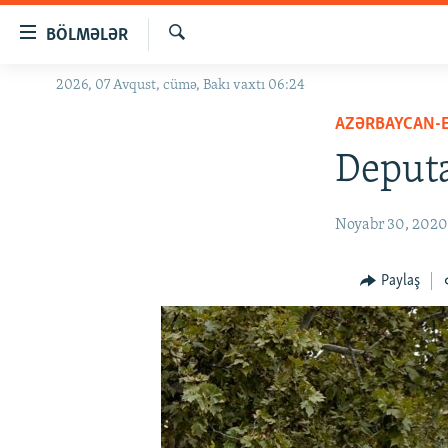
Keçid
BÖLMƏLƏR
linkləri
Axtar
Əsas
2026, 07 Avqust, cümə, Bakı vaxtı 06:24
GÜNDƏM
məzmuna
AZƏRBAYCAN-
#İZAHLA
qayıt
Əsas
Deputa
KORRUPSIOMETR
naviqasiyaya
#ƏSLINDƏ
qayıt
Noyabr 30, 202
Axtarışa
FƏRQƏ BAX
keç
QANUNI DOĞRU
Paylaş
ARAŞDIRMA
MULTIMEDIA
RADIO ARXIV
VIDEO
HAQQIMIZDA
FOTOQALEREYA
OXU ZALI