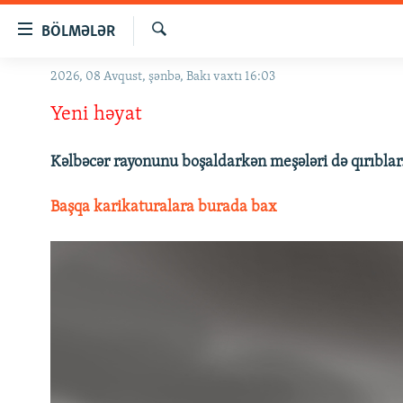
Keçid
BÖLMƏLƏR
linkləri
Axtar
Əsas
2026, 08 Avqust, şənbə, Bakı vaxtı 16:03
GÜNDƏM
məzmuna
Yeni həyat
#İZAHLA
qayıt
Əsas
KORRUPSIOMETR
naviqasiyaya
Kəlbəcər rayonunu boşaldarkən meşələri də qırıblar
#ƏSLINDƏ
qayıt
Axtarışa
Başqa karikaturalara burada bax
FƏRQƏ BAX
keç
QANUNI DOĞRU
ARAŞDIRMA
MULTIMEDIA
RADIO ARXIV
VIDEO
HAQQIMIZDA
FOTOQALEREYA
OXU ZALI