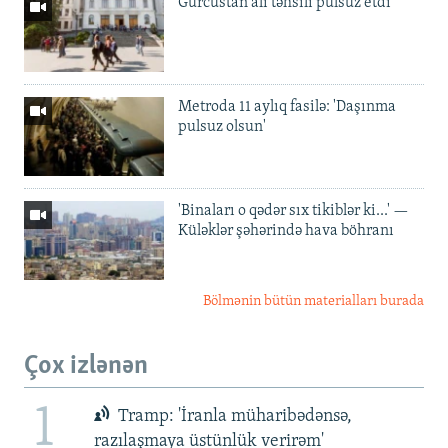
Gürcüstan ali təhsili pulsuz etdi
Metroda 11 aylıq fasilə: 'Daşınma
pulsuz olsun'
'Binaları o qədər sıx tikiblər ki...' —
Küləklər şəhərində hava böhranı
Bölmənin bütün materialları burada
Çox izlənən
1
Tramp: 'İranla müharibədənsə,
razılaşmaya üstünlük verirəm'