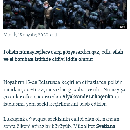
İNFOQRAFIKA
AZƏRBAYCAN ƏDƏBIYYATI KITABXANASI
MISSIYAMIZ
BIZI IZLƏ
KARIKATURA
İSLAM VƏ DEMOKRATIYA
PEŞƏ ETIKASI VƏ JURNALISTIKA STANDARTLARIMIZ
İZ - MƏDƏNIYYƏT PROQRAMI
MATERIALLARIMIZDAN ISTIFADƏ
Minsk, 15 noyabr, 2020-ci il
AZADLIQRADIOSU MOBIL TELEFONUNUZDA
RFE/RL-in bütün saytları
BIZIMLƏ ƏLAQƏ
Polisin nümayişçilərə qarşı gözyaşardıcı qaz, odlu silah
XƏBƏR BÜLLETENLƏRIMIZ
və əl bombası istifadə etdiyi iddia olunur
Noyabrın 15-də Belarusda keçirilən etirazlarda polisin
mindən çox etirazçını saxladığı xəbər verilir. Nümayişə
çıxanlar ölkəni idarə edən
Alyaksandr Lukaşenka
nın
istefasını, yeni seçki keçirilməsini tələb edirlər.
Lukaşenka 9 avqust seçkisinin qalibi elan olunandan
sonra ölkəni etirazlar bürüyüb. Müxalifət
Svetlana