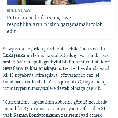
BUNA DA BAX:
Putin ‘xaricdən’ keçmiş sovet
respublikalarının işinə qarışmamağı tələb
edir
9 avqustda keçirilən prezident seçkilərində səslərin
Lukaşenka
nın lehinə saxtalaşdırıldığı və əslində əsas
səsləri özünün qalib gəldiyini bildirən müxalifət lideri
Svyatlana Tsikhanouskaya
öz twitter hesabında yazıb
ki, 15 noyabrda etirazçılara "gözyaşardıcı qaz, əl
bombası və odlu silahla" basqın olub. O, beynəlxalq
ictimaiyyəti nümayişçilərə dəstək olmağa çağırıb.
"Currenttime" layihəsinin xəbərinə görə 15 noyabrda
müxalifət 3 gün öncə reanmiyasiyada vəfat edən 31
yaşlı
Raman Bondarenka
nın xatirəsini yad etmək