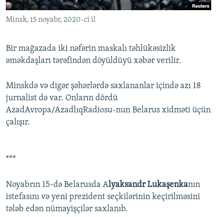
Minsk, 15 noyabr, 2020-ci il
Bir mağazada iki nəfərin maskalı təhlükəsizlik
əməkdaşları tərəfindən döyüldüyü xəbər verilir.
Minskdə və digər şəhərlərdə saxlananlar içində azı 18
jurnalist də var. Onların dördü
AzadAvropa/AzadlıqRadiosu-nun Belarus xidməti üçün
çalışır.
***
Noyabrın 15-də Belarusda A
lyaksandr Lukaşenka
nın
istefasını və yeni prezident seçkilərinin keçirilməsini
tələb edən nümayişçilər saxlanıb.