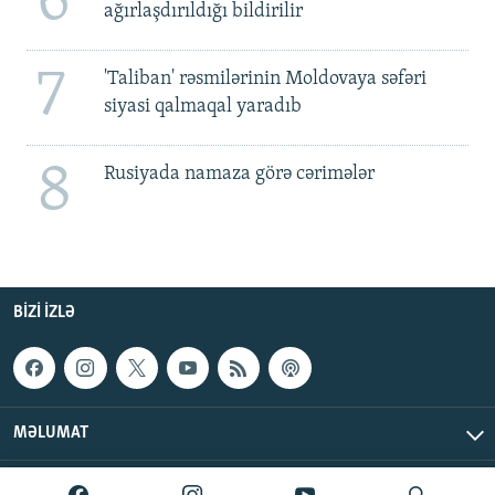
6
ağırlaşdırıldığı bildirilir
7
'Taliban' rəsmilərinin Moldovaya səfəri
siyasi qalmaqal yaradıb
8
Rusiyada namaza görə cərimələr
BIZI IZLƏ
MƏLUMAT
AzadlıqRadiosu © 2026 Inc. | Bütün hüquqlar qorunur