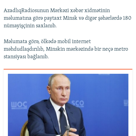
AzadlıqRadiosunun Mərkəzi xəbər xidmətinin
məlumatına görə paytaxt Minsk və digər şəhərlərdə 180
nümayişçinin saxlanıb.
Məlumata görə, ölkədə mobil internet
məhdudlaşdırılıb, Minskin mərkəzində bir neçə metro
stansiyası bağlanıb.