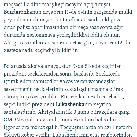
məqsədi ilə dinc marş keçirəcəyini açıqlamışdı.
Bondarenka
nun noyabrın 11-də evinin qarşısında mülki
geyimli naməlum şəxslər tərəfindən saxlanıldığı və
onun polisə aparılmasından bir neçə saat sonra ağır
durumda xəstəxanaya yerləşdirildiyi iddia olunur.
Aldığı xəsarətlərdən sonra o ertəsi gün, noyabrın 12-də
xəstəxanada keçindiyi bildirilir.
Belarusda aksiyalar avqustun 9-da ölkədə keçirilən
prezident seçkilərindən sonra başlayıb. Seçkilərdə
iştirak edən namizədlər və səs verən vətəndaşlar
səsvermənin nəticələrinin saxtalaşdırlmasına etiraz
olaraq küçələrə çıxıblar. Etirazçılar hesab edirlər ki,
seçki indiki prezident
Lukashenka
nın xeyrinə
saxtalaşdırııb. Aksiyaların ilk 3 günü etirazçılara qarşı
OMON zorakı davranıb, minlərlə adam həbs olunub,
işgəncələrə məruz qalıb. Toqquşmalarda ən azı 1 nəfərin
öldüyü xəbər verilir. Lukashenkanın əsas rəqiblərindən