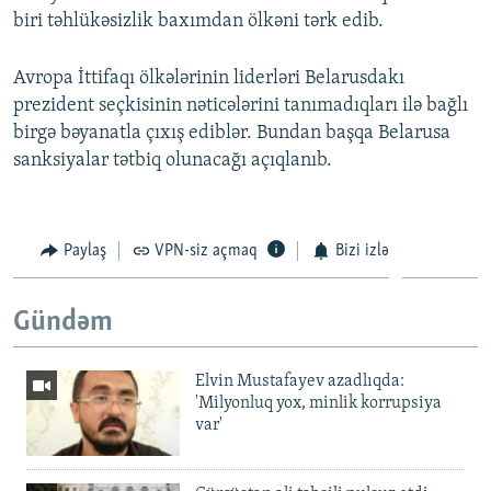
biri təhlükəsizlik baxımdan ölkəni tərk edib.
Avropa İttifaqı ölkələrinin liderləri Belarusdakı
prezident seçkisinin nəticələrini tanımadıqları ilə bağlı
birgə bəyanatla çıxış ediblər. Bundan başqa Belarusa
sanksiyalar tətbiq olunacağı açıqlanıb.
Paylaş
VPN-siz açmaq
Bizi izlə
Gündəm
Elvin Mustafayev azadlıqda:
'Milyonluq yox, minlik korrupsiya
var'