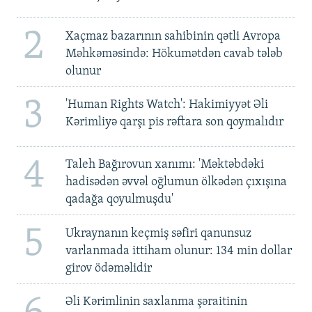
2
Xaçmaz bazarının sahibinin qətli Avropa
Məhkəməsində: Hökumətdən cavab tələb
olunur
3
'Human Rights Watch': Hakimiyyət Əli
Kərimliyə qarşı pis rəftara son qoymalıdır
4
Taleh Bağırovun xanımı: 'Məktəbdəki
hadisədən əvvəl oğlumun ölkədən çıxışına
qadağa qoyulmuşdu'
5
Ukraynanın keçmiş səfiri qanunsuz
varlanmada ittiham olunur: 134 min dollar
girov ödəməlidir
Əli Kərimlinin saxlanma şəraitinin