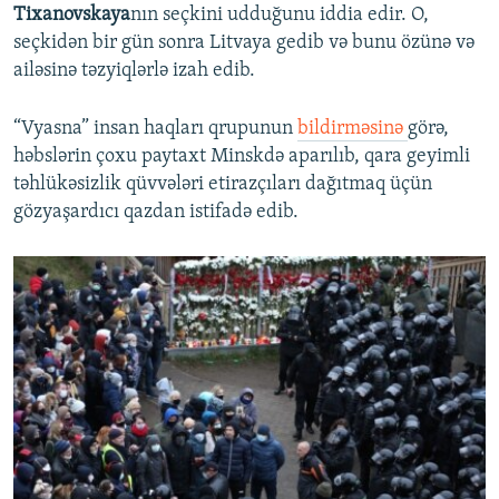
Tixanovskaya
nın seçkini udduğunu iddia edir. O,
seçkidən bir gün sonra Litvaya gedib və bunu özünə və
ailəsinə təzyiqlərlə izah edib.
“Vyasna” insan haqları qrupunun
bildirməsinə
görə,
həbslərin çoxu paytaxt Minskdə aparılıb, qara geyimli
təhlükəsizlik qüvvələri etirazçıları dağıtmaq üçün
gözyaşardıcı qazdan istifadə edib.